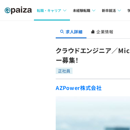
転職・キャリア
未経験転職
新卒就活
求人検索
求人検索
求人検索
求人詳細
企業情報
本選考
インタビュー
インタビュー
インターン
クラウドエンジニア／Mic
転職成功ガイド
転職成功ガイド
ー募集！
新卒エージェ
転職エージェント
正社員
イベント・セ
AZPower株式会社
インタビュー
就活成功ガイ