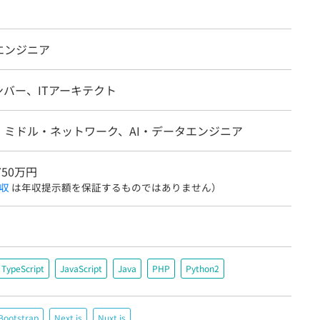
エンジニア
ンバー、ITアーキテクト
・ミドル・ネットワーク、AI・データエンジニア
750万円
収
は年収提示額を保証するものではありません）
TypeScript
JavaScript
Java
PHP
Python2
Bootstrap
Next.js
Nuxt.js