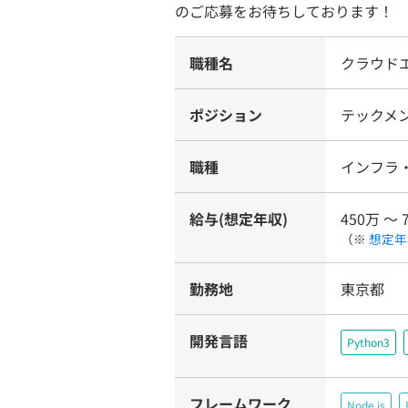
のご応募をお待ちしております！
職種名
クラウド
ポジション
テックメ
職種
インフラ
給与(想定年収)
450万 〜 
（※
想定年
勤務地
東京都
開発言語
Python3
フレームワーク
Node.js