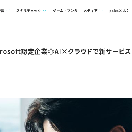
学習
スキルチェック
ゲーム・マンガ
メディア
paizaとは？
講座一覧
プログラミング言語
Tech Team Journal
問題集
SQL
paiza times
rosoft認定企業◎AI×クラウドで新サービ
4択課題
評価結果一覧
note
ント
ナレッジ
再チャレンジ結果一覧
ミナー
リファレンス
プラン
ド
個人向けプラン
法人向けプラン
学校向けプラン