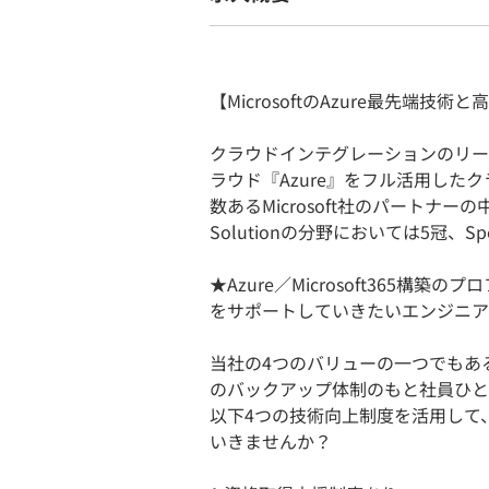
【MicrosoftのAzure最先端技術と
クラウドインテグレーションのリーデ
ラウド『Azure』をフル活用した
数あるMicrosoft社のパートナ
Solutionの分野においては5冠、S
★Azure／Microsoft365
をサポートしていきたいエンジニア
当社の4つのバリューの一つでもある
のバックアップ体制のもと社員ひと
以下4つの技術向上制度を活用して、M
いきませんか？