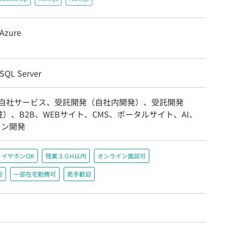
 Azure
 SQL Server
/自社サービス、受託開発（自社内開発）、受託開発
）、B2B、WEBサイト、CMS、ポータルサイト、AI、
イン開発
イヤホンOK
残業３０H以内
オンライン面談可
迎
一部在宅勤務可
若手歓迎