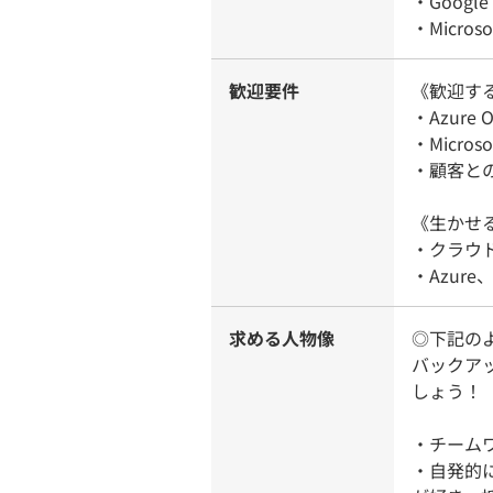
・Google
・Micro
歓迎要件
《歓迎す
・Azur
・Micro
・顧客と
《生かせ
・クラウ
・Azur
求める人物像
◎下記の
バックア
しょう！
・チーム
・自発的