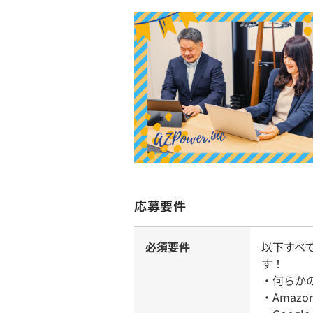
応募要件
必須要件
以下すべ
す！
・何らか
・Amazo