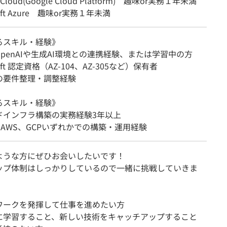
 Cloud(Google Cloud Platform) 趣味or実務１年未満
soft Azure 趣味or実務１年未満
るスキル・経験》
e OpenAIや生成AI環境との連携経験、または学習中の方
soft 認定資格（AZ-104、AZ-305など）保有者
の要件整理・調整経験
るスキル・経験》
ドインフラ構築の実務経験3年以上
e、AWS、GCPいずれかでの構築・運用経験
ような方にぜひお会いしたいです！
ップ体制はしっかりしているので一緒に挑戦していきま
ワークを発揮して仕事を進めたい方
に学習すること、新しい技術をキャッチアップすること