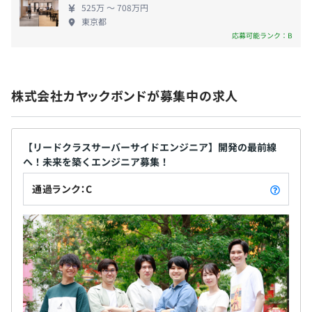
525万 〜 708万円
東京都
応募可能ランク：B
＜年間休日124日以上＞
プロジェクトにより異なります。
● 完全週休2日制（土日）・祝日
● 夏季休暇 （3日）
株式会社カヤックボンドが募集中の求人
● 年末年始休暇
● 有給休暇
プロジェクトごとに選択
● その他（結婚休暇、子女結婚休暇、配偶者出産休暇 な
ど）
【リードクラスサーバーサイドエンジニア】開発の最前線
へ！未来を築くエンジニア募集！
通過ランク：C
●各種社会保険完備
関東ITソフトウェア健康保険組合
Docker、Terraform、AWS CloudFormation、Ansible、
＜諸手当＞
Kubernetes、Zabbix
●残業手当
●管理職手当