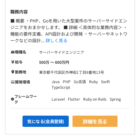
職務内容
■ 概要 ・PHP、Goを用いた大型案件のサーバーサイドエン
ジニアをおまかせします。 ■ 詳細 ＜具体的な業務内容＞ ・
機能の要件定義、API設計および開発 ・サーバーやネットワ
ークなどの設計...
詳しく見る
職種名
サーバーサイドエンジニア
給与
500万 〜 600万円
勤務地
東京都千代田区外神田1丁目8番地13号
Java
PHP
Go言語
Ruby
Swift
開発環境
TypeScript
フレームワー
Laravel
Flutter
Ruby on Rails
Spring
ク
詳細を見る
気になる(会員登録)