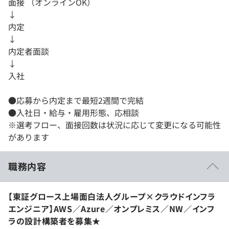
面接 （オンラインOK）
↓
内定
↓
内定者面談
↓
入社
●応募から内定まで最短2週間で完結
●入社日・給与・雇用形態、応相談
※選考フロー、面接回数は状況に応じて変更になる可能性
があります
職務内容
【東証グロース上場面白法人グループ×クラウドインフラ
エンジニア】AWS／Azure／オンプレミス／NW／インフ
ラの設計構築者を募集★