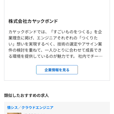
■幅広いジャンルの案件で、スキルアップできる！
■基本給
リアルタイム配信、医療系、業務系など、toC/toB問わず
23万円 ～ 38万円
幅広い案件がありますので、様々なジャンルの開発知見を
培っていただくことができます。
■固定残業代
株式会社カヤックボンド
また、1,200万人ユーザーを超える電子決済アプリや、
7万円 ～ 11万円
100万DAUを想定したゲームアプリのサーバー負荷試験を
カヤックボンドでは、「すごいものをつくる」を企
就業場所の変更範囲
始め、大規模な開発案件を上流工程から参画することが可
※経験・スキルに応じ優遇
業理念に掲げ、エンジニアそれぞれの「つくりた
＜雇入時＞
能です。
※前職以上の給与を保証します
い」想いを実現するべく、技術の選定やアサイン案
東京本社、および自宅
幅広い知見を得て技術領域を広げて行きたい方にはスキル
※平均残業時間 20時間以下
件の検討を重ねて、一人ひとりに合わせて成長でき
＜変更範囲＞
アップが叶えやすい絶好の環境です。
る環境を提供しているのが魅力です。 社内でチーム
会社の定める場所（テレワークを行う場所を含む）
＜正社員＞
を組んでプロジェクトに携わるため、経験が浅い領
人事考課 年２回
域でも先輩社員から教わりながら業務を進めること
企業情報を見る
受動喫煙防止措置に関する事項
業績賞与 年１回
ができます。一つの技術に対して狭く深くではなく、
従業員に対する受動喫煙対策：あり
開発技術の幅を広げたい方には適した環境であると
▼受託開発
対策内容：敷地内禁煙
＜年収例＞
いえるでしょう。 また、正社員エンジニアは9割以上
・大手量販店向け電子決済アプリ開発
380万円／メンバー2年目（月給29万円＋賞与＋諸手
が社内で開発する案件に携わっていますが、スキル
・医療系コミュニケーションアプリ開発
類似したおすすめの求人
当）
アップなどを目的として外部案件にも挑戦したいと
・子ども向けプログラミング教育アプリ開発
410万円／メンバー3年目（月給30万円＋賞与＋諸手
いう希望がある際には、柔軟に調整が可能です。 加
・大手通信会社レコメンド機能開発
情シス／クラウドエンジニア
当）
えて、秋葉原に拠点を構えていることもあり、サブカ
・位置情報宝探しアプリ開発
■本社