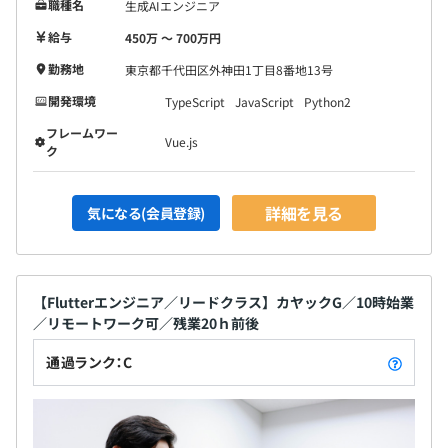
職種名
生成AIエンジニア
給与
450万 〜 700万円
勤務地
東京都千代田区外神田1丁目8番地13号
開発環境
TypeScript
JavaScript
Python2
フレームワー
Vue.js
ク
詳細を見る
気になる(会員登録)
【Flutterエンジニア／リードクラス】カヤックG／10時始業
／リモートワーク可／残業20ｈ前後
通過ランク：C