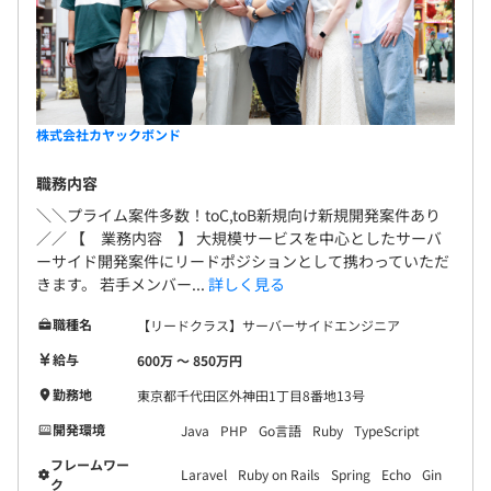
●交通費手当
●健康診断実施（年１回）
●在宅勤務手当
＜カヤックボンドの制度＞
●オフィスグリコ
株式会社カヤックボンド
●シャッフルランチ（隔週水曜日）
人事考課：年2回
職務内容
●パワーナップ制度（15～30分程度の睡眠OK）
●資格取得支援制度
＼＼プライム案件多数！toC,toB新規向け新規開発案件あり
／／ 【 業務内容 】 大規模サービスを中心としたサーバ
●書籍購入制度
ーサイド開発案件にリードポジションとして携わっていただ
●セミナー/カンファレンス参加費補助
全体：94名（2024年2月現在）
きます。 若手メンバー...
詳しく見る
●e-ラーニング利用制度
●練習用サーバー貸与制度
職種名
【リードクラス】サーバーサイドエンジニア
エンジニア＆クリエイター部
●公認サークル制度
└ 在籍人数：65名
給与
600万 〜 850万円
●社内勉強会（月1回）
└ 職種割合：
勤務地
●もくもく会
東京都千代田区外神田1丁目8番地13号
フロント 3名 / サーバー 32名 / クライアント 13名 /
●交流会（忘年会、ビンゴ大会、BBQ）
開発環境
Java
PHP
Go言語
Ruby
TypeScript
インフラ 1名
●グループ企業勉強会/LT会/有志の個人制作発表会
進行管理 3名 / ディレクター 3名 / プランナー 9名 / テ
フレームワー
Laravel
Ruby on Rails
Spring
Echo
Gin
スター 1名
ク