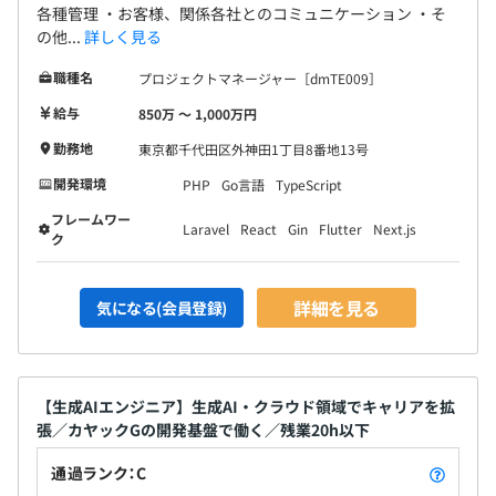
各種管理 ・お客様、関係各社とのコミュニケーション ・そ
の他...
詳しく見る
職種名
プロジェクトマネージャー［dmTE009］
給与
850万 〜 1,000万円
勤務地
東京都千代田区外神田1丁目8番地13号
開発環境
PHP
Go言語
TypeScript
フレームワー
Laravel
React
Gin
Flutter
Next.js
ク
詳細を見る
気になる(会員登録)
【生成AIエンジニア】生成AI・クラウド領域でキャリアを拡
張／カヤックGの開発基盤で働く／残業20h以下
通過ランク：C