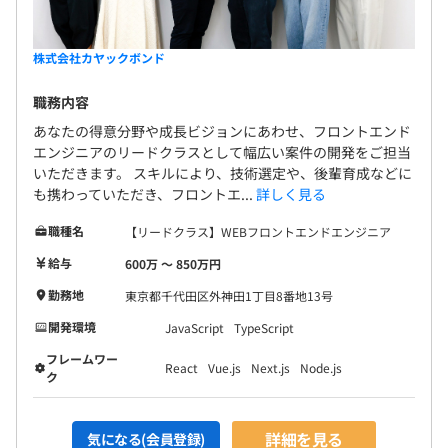
試用期間あり： 3 ヶ月
株式会社カヤックボンド
職務内容
あなたの得意分野や成長ビジョンにあわせ、フロントエンド
エンジニアのリードクラスとして幅広い案件の開発をご担当
いただきます。 スキルにより、技術選定や、後輩育成などに
も携わっていただき、フロントエ...
詳しく見る
職種名
【リードクラス】WEBフロントエンドエンジニア
給与
600万 〜 850万円
勤務地
東京都千代田区外神田1丁目8番地13号
開発環境
JavaScript
TypeScript
フレームワー
React
Vue.js
Next.js
Node.js
ク
詳細を見る
気になる(会員登録)