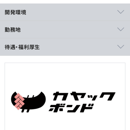
開発環境
勤務地
【 カヤックボンドならではの魅力 】
待遇・福利厚生
■意思決定のスピード感をもって裁量高く開発！
開発の進め方や方針はチームで決定します。
技術領域をまるごとお任せいただいているお客様が多いの
も特徴の一つ。
技術選定、企画設計からお任せいただくことも多く、お客
■年収の目安
様と直接会話をしながら開発を進めています。そのため、
400万円〜600万円
自社サービスの開発では味わえない裁量の高さがありま
す。
■月給
リーダー、メンバー関わらず、チームで相談しながらクラ
30万円 ～ 50万円
イアントにベストなご提案できる機会が多くあり、やりが
※固定残業代 40時間含む
いを感じていただけます。
※超過分は別途支給