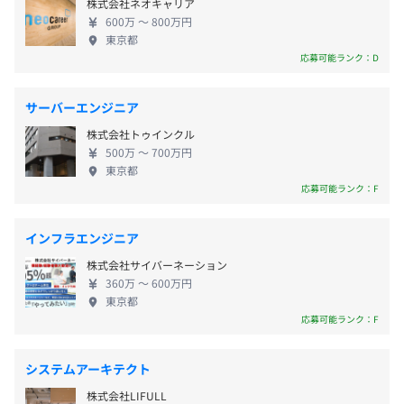
株式会社ネオキャリア
530万円／チームリーダー（月給40万円＋賞与＋諸手
ルチャー系の趣味を持つ社員が多い傾向にあります。
・大手食品系ECサイト開発
JR山手線「秋葉原」駅 徒歩5分
600万 〜 800万円
当）
ゲームが好きな人も多く、休憩時間や業務後にゲー
・電子チケットネイティブアプリ開発
銀座線「末広町」駅 徒歩5分
東京都
715万円／グループリーダー（月給47万円＋賞与＋諸手
ムをプレイしている社員も。社員同士がプライベー
・大人気ドラマクイズアプリ
ＪＲ総武線「御茶ノ水」駅 徒歩9分
応募可能ランク：D
当）
トな話題も気兼ねなく話せる関係性であるため、話
・GPS連動型プロモーションアプリ
しやすい雰囲気の中でリラックスしながら業務に取
・ARシューティングアプリ
■各プロジェクト先
サーバーエンジニア
※試用期間について
り組めます。
・カレンダーアプリ
最寄り駅は23区内の勤務先による
株式会社トゥインクル
試用期間中の雇用形態は契約社員となります。
500万 〜 700万円
など
■その他
東京都
在宅勤務
応募可能ランク：F
インフラエンジニア
（※
想定年収
は年収提示額を保証するものではありません）
株式会社サイバーネーション
・教育支援制度
360万 〜 600万円
（書籍購入制度、セミナー参加支援制度、資格取得支援制
東京都
度、e-ラーニング利用制度、練習用サーバー貸与制度）
応募可能ランク：F
10：00～19：00
・研修制度
休憩時間：13:00～14:00（60分）
・社内勉強会
システムアーキテクト
平均残業時間：平均14-19時間／月
・メンター制度
株式会社LIFULL