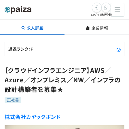
ログイン
新規登録
求人詳細
企業情報
転職・キャリア
未経験転職
求人検索
通過ランク：F
新卒就活
求人検索
インタビュー
【クラウドインフラエンジニア】AWS／
学習
求人検索
インタビュー
転職成功ガイド
Azure／オンプレミス／NW／インフラの
本選考
スキルチェック
講座一覧
設計構築者を募集★
転職成功ガイド
転職エージェント
ゲーム・マンガ
インターン
プログラミング言語
正社員
問題集
メディア
SQL
4択課題
株式会社カヤックボンド
新卒エージェント
paizaとは？
Tech Team Journal
評価結果一覧
ナレッジ