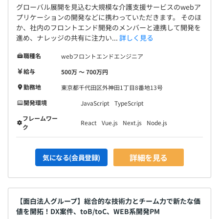
グローバル展開を見込む大規模な介護支援サービスのwebア
プリケーションの開発などに携わっていただきます。 そのほ
か、社内のフロントエンド開発のメンバーと連携して開発を
進め、ナレッジの共有に注力い...
詳しく見る
職種名
webフロントエンドエンジニア
給与
500万 〜 700万円
勤務地
東京都千代田区外神田1丁目8番地13号
開発環境
JavaScript
TypeScript
フレームワー
React
Vue.js
Next.js
Node.js
ク
詳細を見る
気になる(会員登録)
【面白法人グループ】総合的な技術力とチーム力で新たな価
値を開拓！DX案件、toB/toC、WEB系開発PM