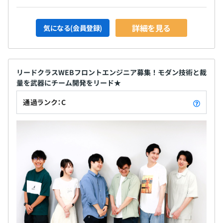
※PM、チームリーダーはマネジメント部署所属
詳細を見る
気になる(会員登録)
業績賞与あり（年1回）
エンジニアが7割の会社だからこそ、プロジェクト関わら
ず協力できる環境です。
リードクラスWEBフロントエンジニア募集！モダン技術と裁
人事考課あり（年2回）
量を武器にチーム開発をリード★
平均6名位で開発を行っております。
通過ランク：C
1プロジェクトの期間は数ヶ月のものから年単位のものま
で様々です。
各種社会保険完備
（雇用保険・労災保険・健康保険・厚生年金保険）
無期雇用