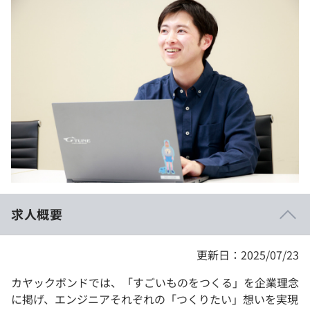
イベント・セミナー
paiza times
再チャレンジ結果一覧
リファレンス
インタビュー
note
就活成功ガイド
プラン
個人向けプラン
法人向けプラン
学校向けプラン
求人概要
契約内容・クーポン
更新日：2025/07/23
カヤックボンドでは、「すごいものをつくる」を企業理念
に掲げ、エンジニアそれぞれの「つくりたい」想いを実現