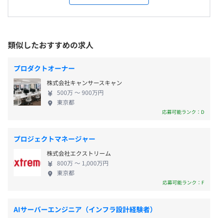
■エビデンス要件
まる「AIの知見を持つプロジェクトマネジメント
＜変更範囲＞
必要スキル要件をクリアするために必要な実例（案件実
（以下PM）コンサルタント」を育成する会社です。
会社の定める場所（テレワークをおこなう場所を含む）
（※
想定年収
は年収提示額を保証するものではありません）
績）を定義。エビデンス要件を満たすことで昇進を承認し
【サービス紹介】 《プロジェクトマネジメント支
ています。
援》 クライアント企業のマネジメントに寄り添い、
類似したおすすめの求人
受動喫煙防止措置に関する事項
最適なプロジェクトマネジメントコンサルティング
従業員に対する受動喫煙対策：屋内原則禁煙（喫煙室あ
を実施いたします。 ・クライアント企業側のPMのみ
9：00～18：00（実働8時間）
り）
プロダクトオーナー
では対応しきれない、大規模プロジェクトのプロジ
休憩時間：60分
【チーム／組織構成】
株式会社キャンサースキャン
ェクト推進業務の支援をおこないます。 ・プロジェ
平均残業時間：平均10時間未満／月 ※残業はほぼな
・20～30代の中途入社者が中心です。
500万 〜 900万円
クトマネジメントノウハウをクライアント企業側の
く、定時退社の日がほとんどです！
東京都
・経験豊富な先輩社員や代表の田口に教えてもらいなが
PMに提供し、クライアント企業におけるPMスキルの
応募可能ランク：D
JR山手線「五反田駅」西口より徒歩8分
ら、実務を学べます。
底上げをおこないます。 ・プロジェクトマネジメン
都営地下鉄浅草線「五反田駅」より徒歩10分
・女性比率：50%以上
ト育成のための教材や研修をユーザー企業に提供
東急目黒線「不動前駅」より徒歩6分
プロジェクトマネージャー
し、クライアント企業側の若手人材の育成をおこな
《年間休日：123日》
株式会社エクストリーム
います。 《AI導入コンサルティング》 「AIを活用し
・完全週休2日制（土・日）
800万 〜 1,000万円
て何かしてみたい」そんなお客さまのご要望をヒア
・祝日
東京都
リングし「プロトタイプ」をご提示、および「スモ
応募可能ランク：F
・年末年始休暇
ールスタート」でのAI活用を実現します。 ▼現状の
・GW休暇
プロジェクトマネジメント業務のヒアリングをおこ
・夏季休暇
AIサーバーエンジニア（インフラ設計経験者）
ない、マネジメントが意思決定をおこなううえでの