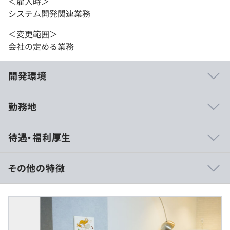
＜雇入時＞
システム開発関連業務
＜変更範囲＞
会社の定める業務
開発環境
勤務地
◼︎JDLA（日本ディープラーニング協会）認定のAI研修
待遇・福利厚生
『ゼロからわかるやさしいディープラーニング講座』等、
研修カリキュラムも充実しています。
その他の特徴
◼︎PM・ITコンサルタントを育成
当社は現場経験豊富なPMが保有しているスキルと、AI技
◼︎月給：45万～83.3万円＋交通費＋業績賞与
術や独自のプロジェクト支援ツールを駆使して、システム
・月給には固定残業代（月10万8,000円～／40時間分）を
開発プロジェクトを支援する企業です。
含みます
・ITコンサルティング業務支援
※超過分は全額別途支給