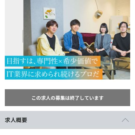
イベント・セミナー
paiza times
再チャレンジ結果一覧
リファレンス
インタビュー
note
就活成功ガイド
プラン
個人向けプラン
法人向けプラン
学校向けプラン
契約内容・クーポン
この求人の募集は終了しています
求人概要