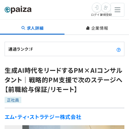
ログイン
新規登録
求人詳細
企業情報
転職・キャリア
未経験転職
求人検索
通過ランク：F
新卒就活
求人検索
インタビュー
生成AI時代をリードするPM×AIコンサル
学習
求人検索
インタビュー
転職成功ガイド
タント｜戦略的PM支援で次のステージへ
本選考
スキルチェック
講座一覧
【前職給与保証/リモート】
転職成功ガイド
転職エージェント
ゲーム・マンガ
インターン
プログラミング言語
正社員
問題集
メディア
SQL
4択課題
エム・ティ・ストラテジー株式会社
新卒エージェント
paizaとは？
Tech Team Journal
評価結果一覧
ナレッジ