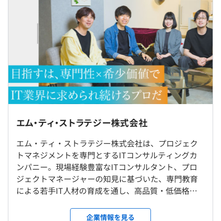
・プロジェクト管理業務支援
・AI導入コンサルティング
★年収1,000万円以上も目指せます★
◼︎各ポジション毎の年収例
・プロジェクトリーダー：年収540万円～720万円
・PMコンサルタント・AIコンサルタント：年収720万円
～1200万円
相談のうえ、ご希望のマシンを支給します。
・プロジェクトデザイナー／ストラテジスト：年収1200
万円以上
【ポジションUP＝年収UP】
◼︎定量的で明確な評価制度で昇給・昇格を決定
◎リモート勤務可（リモート頻度：週2、3日／ハイブリ
エム・ティ・ストラテジー株式会社
ポジションアップのために必要な要件を網羅した「スキル
当社では定性的な評価軸ではなく、独自のスキルチェック
ッド勤務）
チェックシート」を配布します。
シートを用いた定量的な評価を徹底しています。
◎転勤なし
エム・ティ・ストラテジー株式会社は、プロジェク
スキルチェックシートのチェックが増えるほど、昇給に反
◎プロジェクト状況に応じて東京都内のクライアント先で
トマネジメントを専門とするITコンサルティングカ
映されます。
■必要スキル要件
の勤務が発生します。
ンパニー。現場経験豊富なITコンサルタント、プロ
またこの項目が埋まっていくことで、より高いポジション
職級に必要とされるスキルを明確に定義。業務スキルや実
ジェクトマネージャーの知見に基づいた、専門教育
に就くことが可能です。
績を必須要件とし、それらを満たしたタイミングで即時に
による若手IT人材の育成を通し、高品質・低価格・
就業場所の変更範囲
昇進します。
短期間でのプロジェクトデリバリーの実現を目指し
＜雇入時＞
ます。 当社は希少価値が高く、将来必ずニーズが高
東京本社
企業情報を見る