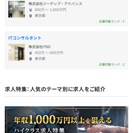
・慶弔休暇（結婚休暇、子女結婚休暇、配偶者出産休暇、
株式会社ジーデップ・アドバンス
課題の洗い出しを実施 ▼当社のプロジェクトマネジ
弔意休暇など）
600万 〜 1,000万円
メント方法論+さまざまなAI手法（CNN、RNN、トラ
・有給休暇（10日～20日）
東京都
ンスフォーマー、BERT、生成モデル 等）に基づき、
応募可能ランク：F
・育児休暇 ※男性・女性ともに取得実績あり
AI化可能な部分の切り出しを実施 ▼使用可能な学習
データの調査およびデータ準備（データ拡張） ▼AI
◎5日以上の連続休暇あり
ITコンサルタント
ソリューションのご提案 ▼AIソリューションプロト
株式会社ITSO
タイプの実装 当社は社員全員がリモート併用による
450万 〜 800万円
自由な働き方を実現しています。（2024年11月時
東京都
点） 本社へ出社して勤務もできますので、自分のラ
応募可能ランク：C
・通勤交通費（上限／月3万円）
イフスタイルに合わせて柔軟な働き方が可能です。
・時間外労働手当
◎独り立ちできればフルリモート勤務も可能です！
・休日出勤手当
求人特集：人気のテーマ別に求人をご紹介
賞与：年1回
※業績に応じて支給（設立以来、毎年支給しています！）