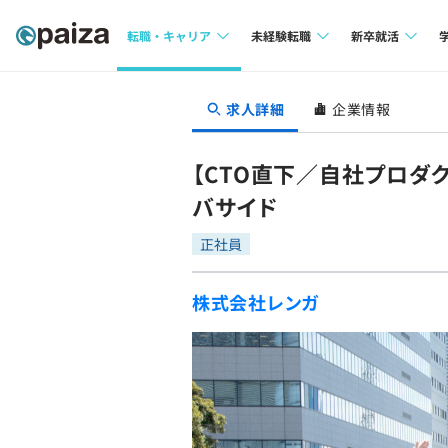
転職・キャリア
未経験転職
新卒就活
求人検索
求人検索
求人検索
求人詳細
企業情報
本選考
インタビュー
インタビュー
インターン
【CTO直下／自社プロダ
転職成功ガイド
転職成功ガイド
バサイド
新卒エージェ
転職エージェント
正社員
イベント・セ
株式会社レンガ
インタビュー
就活成功ガイ