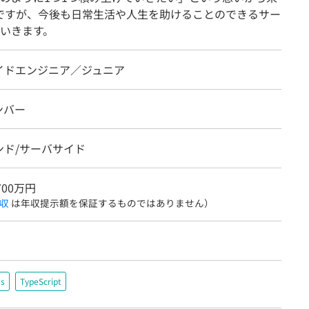
ですが、今後も日常生活や人生を助けることのできるサー
いきます。
イドエンジニア／ジュニア
ンバー
ンド/サーバサイド
700万円
収
は年収提示額を保証するものではありません）
ss
TypeScript