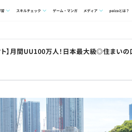
学習
スキルチェック
ゲーム・マンガ
メディア
paizaとは？
講座一覧
プログラミング言語
Tech Team Journal
問題集
SQL
paiza times
クト】月間UU100万人！日本最大級◎住まい
4択課題
評価結果一覧
note
ント
ナレッジ
再チャレンジ結果一覧
ミナー
リファレンス
プラン
ド
個人向けプラン
法人向けプラン
学校向けプラン