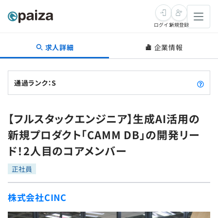
ログイン
新規登録
求人詳細
企業情報
転職・キャリア
未経験転職
求人検索
通過ランク：S
新卒就活
求人検索
インタビュー
【フルスタックエンジニア】生成AI活用の
学習
求人検索
インタビュー
転職成功ガイド
新規プロダクト「CAMM DB」の開発リー
本選考
スキルチェック
講座一覧
ド！2人目のコアメンバー
転職成功ガイド
転職エージェント
ゲーム・マンガ
インターン
プログラミング言語
正社員
問題集
メディア
SQL
4択課題
株式会社CINC
新卒エージェント
paizaとは？
Tech Team Journal
評価結果一覧
ナレッジ