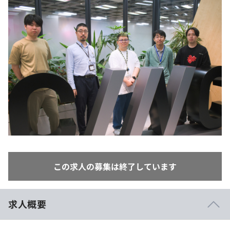
イベント・セミナー
paiza times
再チャレンジ結果一覧
リファレンス
インタビュー
note
就活成功ガイド
プラン
個人向けプラン
法人向けプラン
学校向けプラン
契約内容・クーポン
この求人の募集は終了しています
求人概要