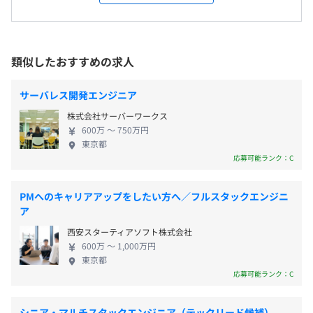
買い手となる企業のM＆A実績に関する約二万件のデータ
・週1～2日程リモートワーク可
の自動収集・分析や、決算書などの自動読み取り等を行う
※開発部では、リモートワークを取り入れながら勤務をし
ことができます。
（※
想定年収
は年収提示額を保証するものではありません）
ているメンバーが多数です。
取得が難しいとされる未上場企業の情報を含めた膨大な買
類似したおすすめの求人
い手ニーズを参照できるため、売り手の選択肢を増やし、
就業場所の変更範囲
より精度高くマッチングすることができます。
サーバレス開発エンジニア
＜雇入時＞
9：30～18：30
今後は、買い手だけでなく売り手企業のデータベースの構
株式会社サーバーワークス
求人に記載の拠点
※時差出勤(勤務)：勤務時間を8:00-17:00または11:00-
築、売り手と買い手を自動でマッチングするなどの機能拡
600万 〜 750万円
＜変更範囲＞
20:00に変更可能
張を目指しています。
東京都
会社の定める場所
休憩時間：60分
応募可能ランク：C
平均残業時間：平均35時間／月（21時には完全退社で
す）
受動喫煙防止措置に関する事項
PMへのキャリアアップをしたい方へ／フルスタックエンジニ
屋内禁煙（ビル内喫煙所有）
・チーム内勉強会
ア
・「ChatGPT Teamプラン」アカウントを希望する従業員
西安スターティアソフト株式会社
に付与
600万 〜 1,000万円
・完全週休二日制：土曜 日曜 祝日
・各種AIツールを積極的に導入・利用中
東京都
・夏季休暇：7～9月で平日5日間連続取得を推奨
・「GitHub Copilot」をエンジニア全員に付与
東京メトロ日比谷線「虎ノ門ヒルズ」駅徒歩約1分
応募可能ランク：C
・有給休暇：入社半年時点12日間付与
東京メトロ銀座線「虎ノ門」駅徒歩約3分
（入社日に2日付与、入社6カ月後10日付与）
シニア・マルチスタックエンジニア（テックリード候補）