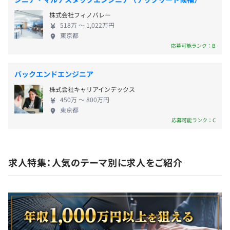
・その他：年末年始休暇、慶弔休暇
株式会社フィノバレー
アジャイル
518万 〜 1,022万円
東京都
応募可能ランク：B
交通費、家賃補助（オフィス最寄駅より2.5km圏内に居住
の場合）あり
バックエンドエンジニア
株式会社キャリアインデックス
450万 〜 800万円
東京都
給与改定年2回（6月、12月）
Docker、Datadog
応募可能ランク：C
求人特集：人気のテーマ別に求人をご紹介
・健康保険
Elasticsearch
・厚生年金保険
・雇用保険
・労災保険