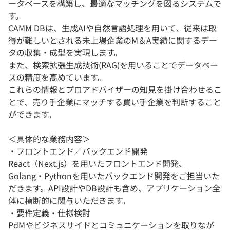
ータベースを構築し、最適なマッチングを図るシステムで
す。
CAMM DBは、生成AIや自然言語処理を用いて、従来は取
得が難しいとされる未上場企業のM＆A実績に関するデー
タの収集・成型を実現します。
また、検索拡張生成技術(RAG)を用いることでデータベー
スの精度を高めています。
これらの情報とプロアドバイザーの知見を掛け合わせるこ
とで、売り手企業にマッチする買い手企業を判断すること
ができます。
＜具体的な業務内容＞
・フロントエンド／バックエンド開発
React（Next.js）を用いたフロントエンド開発、
Golang・Pythonを用いたバックエンド開発をご担当いた
だきます。API設計やDB設計も含め、アプリケーション全
体に横断的に関与いただきます。
・要件定義・仕様検討
PdMやビジネスサイドとコミュニケーションを取りなが