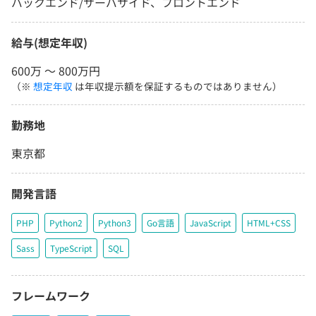
バックエンド/サーバサイド、フロントエンド
給与(想定年収)
600万 〜 800万円
（※
想定年収
は年収提示額を保証するものではありません）
勤務地
東京都
開発言語
PHP
Python2
Python3
Go言語
JavaScript
HTML+CSS
Sass
TypeScript
SQL
フレームワーク