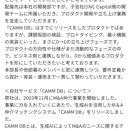
配属先は本社の開発部ですが、子会社CINC Capital側の開
発チームに所属いただき、プロダクト開発や立ち上げ業務
を並走していただきます。
「CAMM DB」はすでにリリースをしたプロダクトではあ
りますが、課題仮説の検証、プロトタイピング、最小機能
の実装といった、まさに0→1の立ち上げフェーズです。
プロダクトの方向性や仕様がまだ流動的なフェーズの中
で、ビジネス側と連携しながら、0から価値あるプロダク
トを形にしていただきたいと考えております。
本部長や他部署のメンバーと密に連携しつつ、要件定義か
ら設計・実装・運用まで一貫して関わっていただきます。
＜自社サービス「CAMM DB」について＞
弊社は、2003年11月にM&A仲介事業を開始しました。
事業に力を入れていくにあたり、生成AIを活用したM＆A
仲介マッチングシステム「CAMM DB」をリリースしまし
た。
CAMM DBとは、生成AIによってM&Aのニーズに関するデ