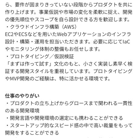
ら、要件が固まりきっていない段階からプロダクトを共に
作り上げます。事業仮説や市場の変化を柔軟に捉え、開発
の優先順位やスコープを自ら設計できる方を歓迎します。
・クラウドインフラ構築（AWS）
EC2やECSなどを用いたWebアプリケーションのインフラ
設計・構築・運用を担当いただきます。必要に応じてIaC
やモニタリング体制の整備もお任せします。
・プロトタイピング／仮説検証
「まずは作って試す」文化のもと、小さく実装し素早く検
証する開発スタイルを重視しています。プロトタイピング
やMVP開発のご経験は、特に活かせる環境です。
仕事のやりがい
・プロダクトの立ち上げからグロースまで関われる一貫性
のある開発環境
・開発言語や開発環境の選定にも携わることができる
・スタートアップ的なスピード感の中で高い裁量をもって
開発をすることができる