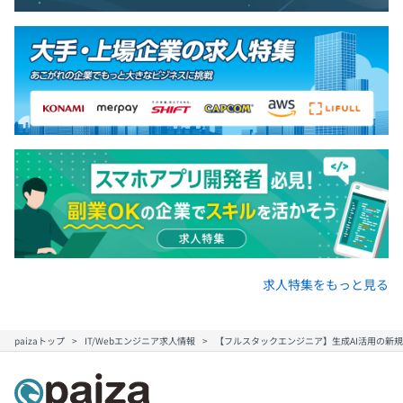
・開発本部長
・エンジニア : 9名
・PdM : 3名
・EM : 1名
・デザイナー : 1名
・開発事務 : 1名
求人特集をもっと見る
元事業会社エンジニアや元制作会社ディレクターなど、さ
まざまなバックグラウンドのある社員が在籍しておりま
paizaトップ
IT/Webエンジニア求人情報
【フルスタックエンジニア】生成AI活用の新規
す。新卒社員もバリバリ活躍しております。