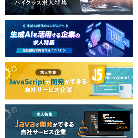
無期雇用
・熟練のエンジニアから新卒まで、幅広い年齢層で構成さ
れております。
・開発環境は常に変化するということも代表をはじめ、幹
部陣が理解しているため、積極的に最新の開発環境を導入
していくことが可能です。
・半期ごとの目標設定、1on1などにおける振り返りによ
る評価をおこなっています。
・エンジニアは、スペシャリストとしてのキャリアとマネ
ジメント（EMまたはPdM）のキャリアの大きく2つのパタ
ーンが存在し、自身の意向に沿ったキャリアパスが用意さ
れております。