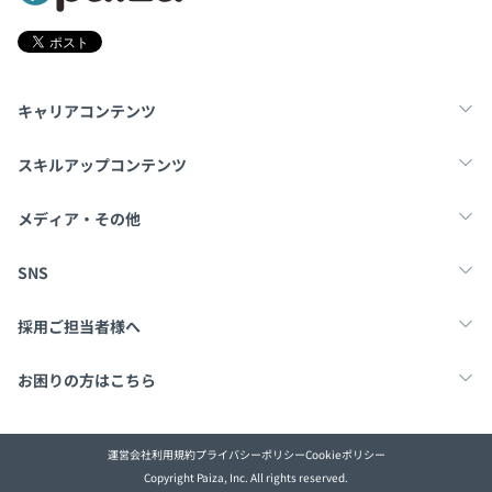
・配属先は本社の開発部で、本部長配下でエンジニア1名
とチームを組んでいただき開発に従事していただきます。
・子会社の営業メンバー、社長、マーケ担当者と直接コミ
キャリアコンテンツ
ュニケーションを取っていただきながら、事業優先度の高
い機能の開発から行っていただきます。
転職・キャリア
未経験転職
新卒就活
スキルアップコンテンツ
学習
スキルチェック
マンガ・ゲーム
メディア・その他
Tech Team Journal
paiza times
note
SNS
X
Facebook
採用ご担当者様へ
採用・教育をお考えの企業様へ
中途求人掲載はこちら
お困りの方はこちら
paizaとは？
お問い合わせ・FAQ
運営会社
利用規約
プライバシーポリシー
Cookieポリシー
Copyright Paiza, Inc. All rights reserved.