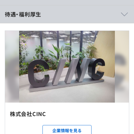
■『Keywordmap』
待遇・福利厚生
独自のデータ収集技術で取得・保有している日本語キーワ
ードのビッグデータを用いて、検索エンジン上に現れるユ
ーザーニーズやユーザーの行動を定量データで可視化する
ことで、デジタルマーケティングの調査・分析ができるツ
ールです。
・基本給：320,182円～424,704円
世界最大量の日本語ビッグデータプラットフォームとし
・固定残業代（45時間分）：112,143円～148,752円（超
て、SEO・リスティング広告のキーワードの調査・選定に
過分は別途支給）
強みを持っています。
※上記金額はあくまで目安です。
Webマーケティングに必要なあらゆるステップで利用でき
※スキルや年齢、現年収を考慮して決定します。
る機能を搭載しており、Google検索された実際のファク
・給与改定年2回（6月、12月）
トデータをもとに、Web集客最大化を実現します。
・別途交通費、家賃補助（オフィス最寄駅より2.5km圏内
https://keywordmap.jp/
に居住の場合）あり
・賞与年2回
■生成AIを活用したM＆A仲介マッチングシステム
※平均残業時間（全社）：平均35時間／月（21時には完
株式会社CINC
『CAMM DB』
全退社です）
生成AIや自然言語処理を活用して、M&A仲介業務をテクノ
ロジーの力で効率化し、成果を上げるシステムです。
企業情報を見る
＜リモートワークOKの環境です＞