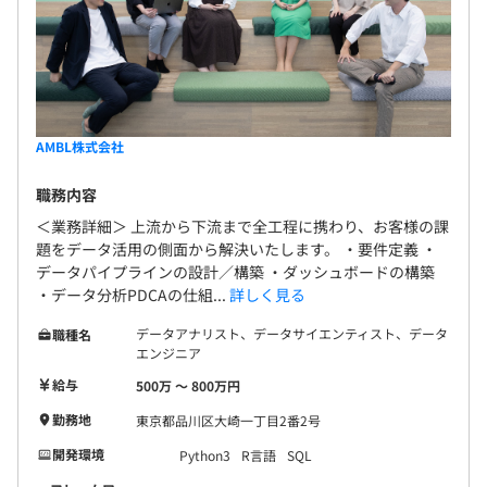
AMBL株式会社
職務内容
＜業務詳細＞ 上流から下流まで全工程に携わり、お客様の課
題をデータ活用の側面から解決いたします。 ・要件定義 ・
データパイプラインの設計／構築 ・ダッシュボードの構築
・データ分析PDCAの仕組...
詳しく見る
データアナリスト、データサイエンティスト、データ
職種名
エンジニア
給与
500万 〜 800万円
勤務地
東京都品川区大崎一丁目2番2号
開発環境
Python3
R言語
SQL