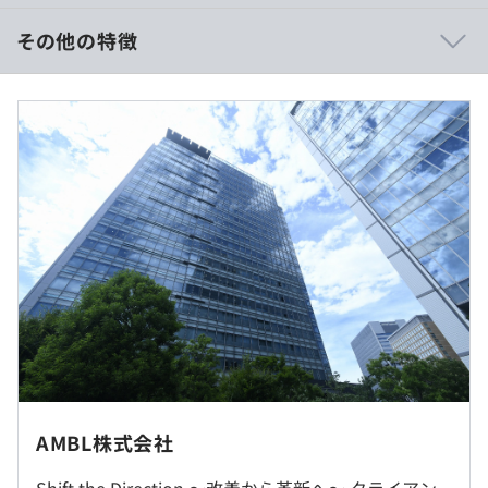
責、役割を任せられるので、AI／ITエンジニアとしてワン
ランク上の、スキルとキャリアを手に入れることが可能で
その他の特徴
す。
・個人のキャリアに合わせ、役割やミッションを決めるの
■賃金形態：月給制
で、ひとりひとりが思い描くキャリアビジョンを実現でき
■賃金の決定方法：スキルに応じ、決定します
ます。また、上下関係が非常にフラットです。役職者でも
■年収：500万円〜800万円（月収：34万688円～）
役員でも社長でも1on1で意思や提案を伝えることができ
うち固定残業代 2万4千688円/10h～（超過分は別途支給
ます。
※フレックス制のみ）
・育成制度、資格取得支援、キャリアアップ制度が充実し
※経験により上記金額が上下する可能性はございます
ています。社員の成長への投資を惜しまない社風なので、
※年収帯により裁量労働制／固定30h～となります
入社後もスキルアップができる環境を徹底して整えていま
す。
（※
想定年収
は年収提示額を保証するものではありません）
多種多様な大手クライアント先からの直受け案件を手がけ
ています。
・東京都品川区大崎一丁目2番2号 アートヴィレッジ大崎
AMBL株式会社
セントラルタワー10階（本社）
■フルフレックス制
・在宅勤務