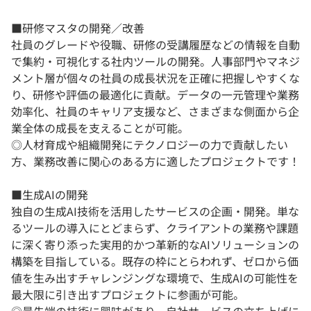
■研修マスタの開発／改善
社員のグレードや役職、研修の受講履歴などの情報を自動
で集約・可視化する社内ツールの開発。人事部門やマネジ
メント層が個々の社員の成長状況を正確に把握しやすくな
り、研修や評価の最適化に貢献。データの一元管理や業務
効率化、社員のキャリア支援など、さまざまな側面から企
業全体の成長を支えることが可能。
◎人材育成や組織開発にテクノロジーの力で貢献したい
方、業務改善に関心のある方に適したプロジェクトです！
■生成AIの開発
独自の生成AI技術を活用したサービスの企画・開発。単な
るツールの導入にとどまらず、クライアントの業務や課題
に深く寄り添った実用的かつ革新的なAIソリューションの
構築を目指している。既存の枠にとらわれず、ゼロから価
値を生み出すチャレンジングな環境で、生成AIの可能性を
最大限に引き出すプロジェクトに参画が可能。