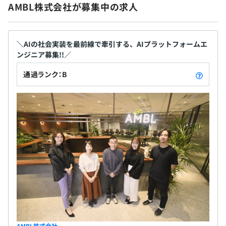
保険）
AMBL株式会社が募集中の求人
関東ITソフトウェア健康保険組合加入
社員数（連結）：708名 ※2023年9月1日現在
＼AIの社会実装を最前線で牽引する、AIプラットフォームエ
ンジニア募集!!／
無期雇用
通過ランク：B
3カ月（条件面の相違なし）
AMBL社員：2名～7名程でアサイン
AMBL株式会社