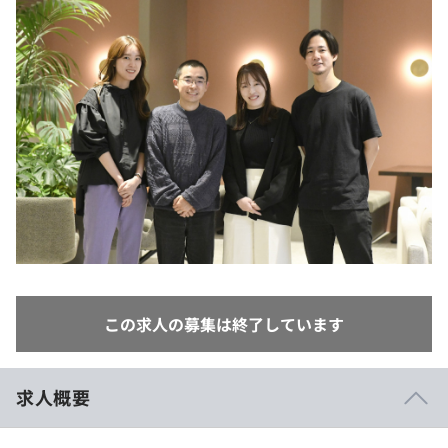
イベント・セミナー
paiza times
再チャレンジ結果一覧
リファレンス
インタビュー
note
就活成功ガイド
プラン
個人向けプラン
法人向けプラン
学校向けプラン
契約内容・クーポン
この求人の募集は終了しています
求人概要