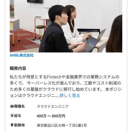
AMBL株式会社
職務内容
私たちが得意とするFintechや金融業界での業務システムの
多くで、 サーバーレス化が進んでおり、工数やコスト削減の
ため多くの基盤がクラウドに移行し始めています。 本ポジシ
ョンはクラウドエンジニ...
詳しく見る
職種名
クラウドエンジニア
給与
400万 〜 800万円
勤務地
東京都品川区大崎一丁目2番2号