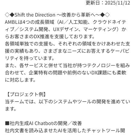
更新日：2025/11/12
◇◆Shift the Direction ～改善から革新へ～◆◇
AMBLは4つの成長領域（AI／人工知能、クラウドネイテ
ィブ／システム開発、UXデザイン、マーケティング）か
らお客さまのDX推進を支援しております。
各領域単独での支援も、それぞれの領域をかけあわせた支
援の実績もあり、さまざまなニーズにお答えするケーパビ
リティを持っています。
また、各サービスと併せて当社が持つテクノロジーを組み
合わせて、企業特有の問題や前例のないDX課題にも柔軟
に対応します。
【プロジェクト例】
当チームでは、以下のシステムやツールの開発を進めてい
ます。
■社内生成AI Chatbotの開発／改善
社内文書を読み込ませたAIを活用したチャットツール開