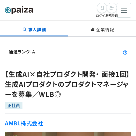
ログイン
新規登録
求人詳細
企業情報
転職・キャリア
未経験転職
求人検索
通過ランク：A
新卒就活
求人検索
インタビュー
【生成AI×自社プロダクト開発・ 面接1回】
学習
求人検索
インタビュー
転職成功ガイド
生成AIプロダクトのプロダクトマネージャ
本選考
スキルチェック
講座一覧
ーを募集／WLB◎
転職成功ガイド
転職エージェント
ゲーム・マンガ
インターン
プログラミング言語
正社員
問題集
メディア
SQL
4択課題
AMBL株式会社
新卒エージェント
paizaとは？
Tech Team Journal
評価結果一覧
ナレッジ