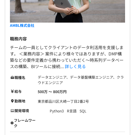
AMBL株式会社
職務内容
チームの一員としてクライアントのデータ利活用を支援しま
す。 ＜業務内容＞ 案件により様々ではありますが、DMP構
築などの要件定義から携わっていただく～時系列データベー
スの構築、BIツールに接続...
詳しく見る
データエンジニア、データ基盤構築エンジニア、クラ
職種名
ウドエンジニア
給与
500万 〜 800万円
勤務地
東京都品川区大崎一丁目2番2号
開発環境
Python3
R言語
SQL
フレームワー
ク