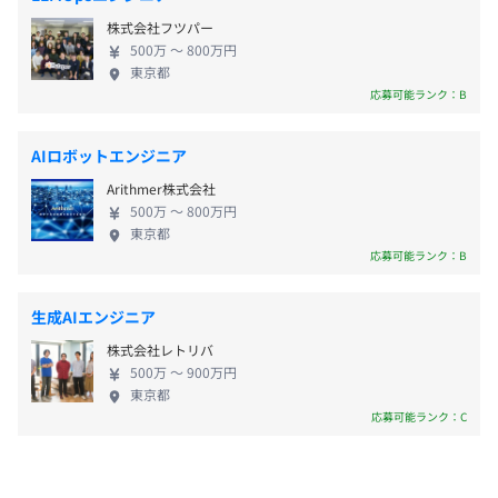
振興くじの購買データ ・位置情報データ ・電気・ガ
株式会社フツパー
スなどの大規模な顧客データ ・ポイントカードサー
500万 〜 800万円
ビスの購買データ ・某テレビ局の視聴データ、動画
東京都
アプリの視聴データ ・ECサイト、スマホアプリの行
応募可能ランク：B
■交通費支給（実費精算支給／上限月50,000円）
【開発環境】
動データ ・WEB広告のデータ ・スマホ決済サービス
■テレワーク手当
・言語：Python、TypeScript
のデータベースプラットフォームを設計・構築 ・大
■資格取得奨励金制度（200種以上の資格有り）
AIロボットエンジニア
・フレームワーク：Vue.js
手テレビ会社のCM広告運用サービスのインフラ構築
・サーバ：AWS、GCP、Azure
Arithmer株式会社
・大手化粧品会社向けのDWH移行作業 ・大手食品会
・CI／CD：GitHub Actions
500万 〜 800万円
社向けのダッシュボード作成 ・データパイプライン
東京都
・DB：MySQL、Cosmos DB
構築 ・大手通信キャリアのBI／AIを利用した分析ツ
応募可能ランク：B
賞与：年2回（夏冬）
ール開発 ・Pythonを使用した業務システム自動化対
応開発 ・次世代通信5G導入コンサルティング ・AWS
生成AIエンジニア
を用いたDMPの基盤構築 ・5G-NSAの受入試験自動
半期ごとの目標設定、振り返りによる評価をおこなってい
株式会社レトリバ
化開発 ・金融系業務システムオンプレからAWSへの
給与改定：年2回
ます。
500万 〜 900万円
リプレイス など
東京都
中堅以降のエンジニアは、スペシャリストとしてのキャリ
応募可能ランク：C
アとマネジメントりのキャリアの2パターンが用意されて
います。
社会保険完備（健康保険・厚生年金加入・雇用保険・労災