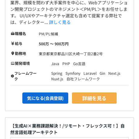
業界、規模を問わず大手案件を中心に、Webアプリケーショ
ン開発プロジェクトのマネジメント＜PM/PL＞をお任せしま
す。 UI/UXやアーキテクチャ選定も含めて提案する弊社で
は、ディレクター...
詳しく見る
職種名
PM/PL候補
給与
500万 〜 900万円
勤務地
東京都東京都品川区大崎一丁目2番2号
開発環境
Java
PHP
Go言語
フレームワー
Spring
Symfony
Laravel
Gin
Next.js
ク
Nuxt.js
自社フレームワーク
詳細を見る
気になる(会員登録)
【生成AI×業務課題解決！/リモート・フレックス可！】自
然言語処理アーキテクト