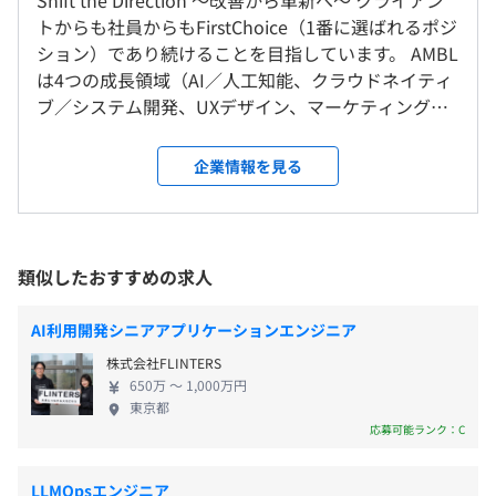
Shift the Direction ～改善から革新へ～ クライアン
所定労働時間：8時間（うち1時間休憩）／月160時間程度
※フルリモートは原則認めておりません
トからも社員からもFirstChoice（1番に選ばれるポジ
※例）①9：00〜18：00、②10：00〜19：00
当部では独自に育成部門を設け、エンジニアの成長を促す
ション）であり続けることを目指しています。 AMBL
※所定労働時間を超える労働の有無：あり
取り組みをおこなっています。
は4つの成長領域（AI／人工知能、クラウドネイティ
就業場所の変更範囲
休憩時間：60分
・独自にAWS研修やJava研修などを用意しており、キャ
ブ／システム開発、UXデザイン、マーケティング）
＜雇入時＞
平均残業時間：平均15〜20時間／月
リアチェンジや新しい技術に挑戦したい方は社内研修を活
からお客さまのDX推進を支援しております。 各領域
・東京都品川区大崎一丁目2番2号 アートヴィレッジ大崎
用できます。
単独での支援も、それぞれの領域をかけあわせた支
セントラルタワー10階（本社）
企業情報を見る
・月に数回の社外研修も自由に参加OK！グロービスも受
援の実績もあり、さまざまなニーズにお答えするケ
・在宅勤務
講できます。
ーパビリティを持っています。 また、各サービスと
※フルリモートは原則認めておりません
【年間休日125日】
・他にも、AMBLGUILDとして有志が名乗り出て、バック
併せて弊社が持つテクノロジーを組み合わせて、企
＜変更範囲＞
■完全週休2日制（土日祝）
オフィス部門の悩みを解決すべく、クエスト式に成果物を
業特有の問題や前例のないDX課題にも柔軟に対応し
なし
類似したおすすめの求人
■有給休暇（入社日付与）◎取得率74.5％！
作成する取り組みもあります。
ます。 全国で認知されているナショナルクライアン
■夏季休暇（有給に含まれる）
トのプロジェクトを数多く手がけているため、開発
■記念日休暇（有給に含まれる）
受動喫煙防止措置に関する事項
AI利用開発シニアアプリケーションエンジニア
スキルだけではなく、 多方面の業界知識やビジネス
■年末年始休暇
屋内禁煙（屋外に喫煙場所あり）
株式会社FLINTERS
パーソンとしても成長可能です。 自身の開発の成果
■時間年休制度（1時間単位で有給取得が可能）
プロジェクトごとに選択
650万 〜 1,000万円
が目に見えるので、得られるやりがいも達成感も大
■産休・育休 ◎復職率100％／男性の取得実績あり
東京都
きく、モチベーション高く働けます！ 【最先端技術
応募可能ランク：C
■子の看護休暇
のプロジェクトあり】 ・大手通信キャリアのビック
■介護休暇
各線「大崎駅」より徒歩5分
データ ・大手時計メーカーの購買データ ・スポーツ
■慶弔休暇
LLMOpsエンジニア