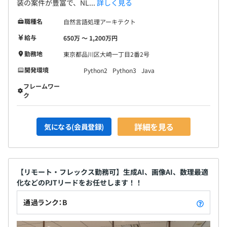
装の案件が豊富で、NL...
詳しく見る
職種名
自然言語処理アーキテクト
給与
650万 〜 1,200万円
勤務地
東京都品川区大崎一丁目2番2号
開発環境
Python2
Python3
Java
フレームワー
ク
詳細を見る
気になる(会員登録)
【リモート・フレックス勤務可】生成AI、画像AI、数理最適
化などのPJTリードをお任せします！！
通過ランク：B