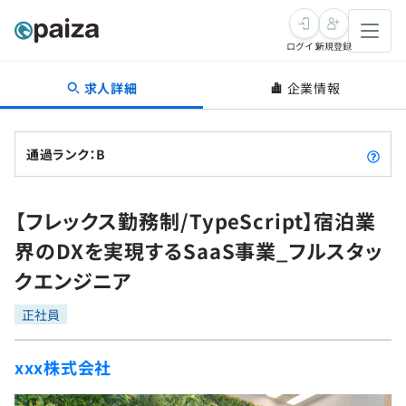
ログイン
新規登録
求人詳細
企業情報
転職・キャリア
未経験転職
求人検索
通過ランク：B
新卒就活
求人検索
インタビュー
【フレックス勤務制/TypeScript】宿泊業
学習
求人検索
インタビュー
転職成功ガイド
界のDXを実現するSaaS事業_フルスタッ
本選考
スキルチェック
講座一覧
クエンジニア
転職成功ガイド
転職エージェント
ゲーム・マンガ
インターン
プログラミング言語
正社員
問題集
メディア
SQL
4択課題
xxx株式会社
新卒エージェント
paizaとは？
Tech Team Journal
評価結果一覧
ナレッジ