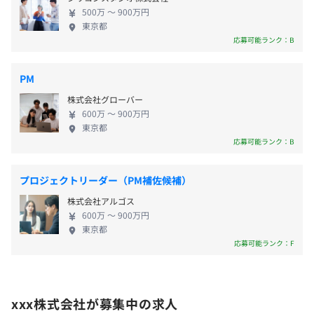
ンチャー企業です。売上高は、5.8憶円（第6期/2021
◆『お宿奉行』：旅館向け業務・売上管理システム
500万 〜 900万円
・住宅手当3万円（オフィスから2駅圏内に住む場合に支
年）→10.1億（第7期/2022年）→10.4億円（第8
https://renoful.jp/oyadobugyo/
東京都
給）
期/2023年）→12.2億円（第9期/2024年）→14.5億円
応募可能ランク：B
・賞与
（第10期/2025年）と年々右肩上がり成長していま
◆『Bridge』：ゲイセクシャル専門のマッチングアプリ
す。 xxx（エイジィ）は後世に「後に続け」と言え
https://rainbowflag.jp/bridge.html
PM
る、日本発の世界を代表する会社を目指し、単一の
株式会社グローバー
事業、単一のビジネスにこだわらず、時代の要請を
600万 〜 900万円
受けた事業を展開します。私たちと一緒に革新的な未
年2回
東京都
来を想像し、事業領域に縛られることなく、人々が
・学習教材購入支援制度
応募可能ランク：B
ワクワクするようなサービスを生み出し、提供して
・資格取得支援制度
いく仲間を歓迎します！
・新規ITツール導入補助
プロジェクトリーダー（PM補佐候補）
・外部研修受講補助
・健康保険(関東ITソフトウェア健康保険組合)
株式会社アルゴス
・厚生年金
600万 〜 900万円
・雇用保険
東京都
・労災保険
応募可能ランク：F
開発用ハイパフォーマンスPC支給
ディスプレイ/キーボード/マウスなど支給
※OS、スペック等、特に規定は無いので入社時にご相談
xxx株式会社が募集中の求人
いただければと思います。
無期雇用