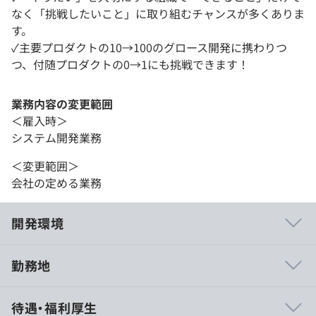
なく「挑戦したいこと」に取り組むチャンスが多くありま
す。
✓主要プロダクトの10→100のグロース開発に携わりつ
つ、付随プロダクトの0→1にも挑戦できます！
業務内容の変更範囲
＜雇入時＞
システム開発業務
＜変更範囲＞
会社の定める業務
開発環境
勤務地
xxx（エイジィ）の文化や環境を紹介すると、下記のよう
待遇・福利厚生
な特徴があります。