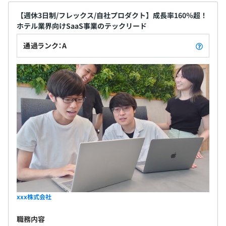
【週休3日制/フレックス/自社プロダクト】成長率160％超！
ホテル業界向けSaaS事業のテックリード
【チームの雰囲気】
社員同士あだ名で呼びあう文化（あだ名制度）があり、
通過ランク：A
CTO以下フラットな組織のため、年齢や立場に関係なく全
員がフラットにコミュニケーションできる環境です。
気軽に話し合える雰囲気があり、社内ではディスカッショ
ンが活発に行われています。
毎週月曜日には開発チームMTGを実施し、リアルコミュ
ニケーションでタスク確認や課題の共有などを行っていま
す。
日々の業務においてもビジネスサイド・エンジニアサイド
双方から質問や提案・顧客要望などがあればすぐコミュニ
ケーションをとって解決を目指しています。
xxx株式会社
開発サイドだからこそできるビジネス上の提案を、エンジ
ニアもサービサーという意識を持ち、一人一人が積極的に
職務内容
行っています。