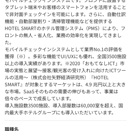
モバイルチェックインシステムです。フロントに設置する
タブレット端末やお客様のスマートフォンを活用すること
で非対面チェックインを可能にします。さらに、自動仕訳
機能・自動部屋割り・清掃管理機能などを提供する
HOTEL SMARTのホテル管理システム（PMS）により、フ
ロントの無人・省人化、業務の効率化を実現してきまし
た。
モバイルチェックインシステムとして業界No.1の評価を
獲得（※）。多彩な機能でUI/UXにも優れ、全国3500施設
以上の導入実績があります。※2020「おもてなしICT」市
場の実態と展望～接客/観光客の受け入れに向けたICTツー
ルの活用～（株式会社矢野経済研究所）『HOTEL
SMART』が対象とするマーケットは、4.9 兆円以上と大き
な市場。SaaSそのものの需要の伸びもあって、事業は
倍々のペースで成長しています。
導入施設数3500施設、導入部屋数は60,000室を超え、国
内最大手ホテルグループにも導入いただいています。
職種名