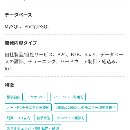
データベース
MySQL、PostgreSQL
開発内容タイプ
自社製品/自社サービス、B2C、B2B、SaaS、データベー
スの設計、チューニング、ハードウェア制御・組込み、
IoT
特徴
服装自由
イヤホンOK
フリーソフト利用可
ノートPC＋モニタ別途支給
1920x1200以上のモニター環境を提供
残業３０H以内
若手歓迎
オンライン面談可
スキルチェンジ（技術転向）歓迎