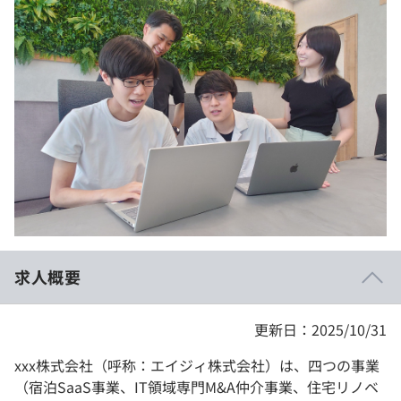
イベント・セミナー
paiza times
再チャレンジ結果一覧
リファレンス
インタビュー
note
就活成功ガイド
プラン
個人向けプラン
法人向けプラン
学校向けプラン
求人概要
契約内容・クーポン
更新日：2025/10/31
xxx株式会社（呼称：エイジィ株式会社）は、四つの事業
（宿泊SaaS事業、IT領域専門M&A仲介事業、住宅リノベ