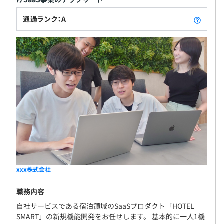
通過ランク：A
1988年生まれ神奈川県出身。東京工業大学大学院分子生
命科学科卒業。
インターンを経て2013年4月、株式会社ブレイン・ラボに
新卒入社。
xxx株式会社
入社１年目から人材業界最大手の顧客への導入プロジェク
トを担当、修羅場を経験するが見事プロジェクトを成功さ
職務内容
せる。インフラからフロントエンドまで何でも扱うフルス
自社サービスである宿泊領域のSaaSプロダクト「HOTEL
タックエンジニアとして活躍。
SMART」の新規機能開発をお任せします。 基本的に一人1機
2014年7月より、同社システム『CareerPlus2』のクラウ