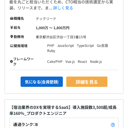
能を丸ごと担当いただくため、CTO相当の技術選定から実
ド化プロジェクトを一手に担い、AWS上にサービスを移
装、リリースまで、ま...
詳しく見る
管、クラウド化を成功させる。
職種名
テックリード
xxx株式会社ではすべての自社プロダクトの立ち上げに携
わり、現在最高技術責任者を務める。
給与
1,000万 〜 1,800万円
勤務地
東京都渋谷区渋谷一丁目3番15号
PHP
JavaScript
TypeScript
Go言語
開発環境
Ruby
フルスタックエンジニア5名で全社的なサービスの開発部
フレームワー
門を担当しています！
CakePHP
Vue.js
React
Node.js
ク
1機能一人で開発を進めていきますが、困った際には、随
時協力しております！
詳細を見る
気になる(会員登録)
【宿泊業界のDXを実現するSaaS】導入施設数3,500超/成長
率160％_プロダクトエンジニア
通過ランク：B