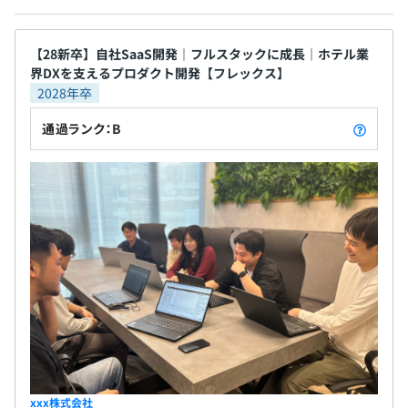
【28新卒】自社SaaS開発｜フルスタックに成長｜ホテル業
界DXを支えるプロダクト開発【フレックス】
アジャイル、スクラム、ペアプロ、チケット駆動開発
試用期間中の採用条件は以下の通りとなります。
2028年卒
・試用期間あり：6カ月
・試用期間中給与：
通過ランク：B
月給370,000円～480,000円
基本給273,757円～355,144円
固定残業代96,243円～124,856円を含む（固定残業代の
相当時間：45時間／超過分別途支給）
その他の内容は本採用後と変わりありません。
Docker、Terraform
BigQuery、Elasticsearch
xxx株式会社