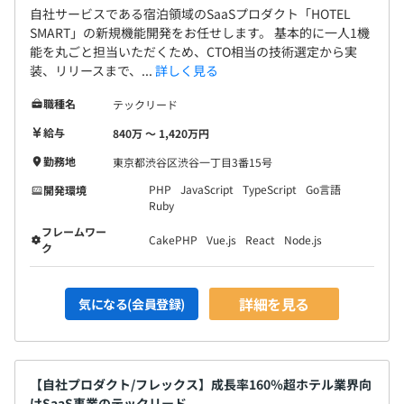
自社サービスである宿泊領域のSaaSプロダクト「HOTEL
事業部一丸となりHOTEL SMARTを業界No.1とすべく開発
SMART」の新規機能開発をお任せします。 基本的に一人1機
を進めています。
能を丸ごと担当いただくため、CTO相当の技術選定から実
装、リリースまで、...
詳しく見る
職種名
テックリード
エンジニアの評価は直上長であり日常的に業務を共に遂行
給与
840万 〜 1,420万円
するCTOが行います。
勤務地
東京都渋谷区渋谷一丁目3番15号
個人の成長を目的とし、ミッショングレード方式と能力等
PHP
JavaScript
TypeScript
Go言語
開発環境
級方式2つを組み合わせて、役割と能力の掛け合わせで評
Ruby
価する人事評価制度が整備されています。
フレームワー
3か月に一回、個別面談で目標のすり合わせを行い、半年
CakePHP
Vue.js
React
Node.js
ク
ごとに成果によって評価します。
詳細を見る
気になる(会員登録)
開発チームはフルスタックエンジニア5名、デザイナー2
名で構成されています。
【自社プロダクト/フレックス】成長率160％超ホテル業界向
けSaaS事業のテックリード