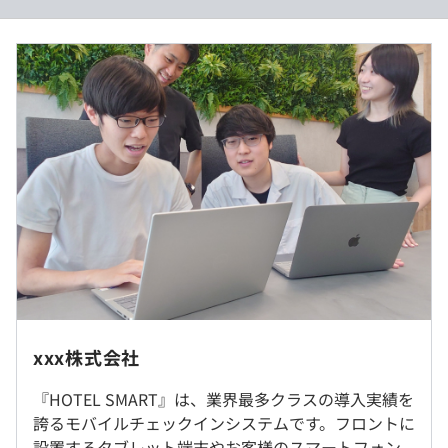
◆手を挙げたもん勝ち
当社では、積極性をもってこれをやりたい！とアピールす
れば、社内で起業することも可能です。真に必要とされる
サービスをつくれます。
■賃金形態：月給制
■賃金の決定方法：スキル・ご経験に応じて当社給与テー
◆分野の垣根なく、ビジネスをしよう
ブルにより決定いたします
多事業展開をおこなっているため、収益性と社会性があれ
■月給：390,000円～500,000円
ば好きな領域で事業作成やサービス開発が可能です。
■基本給：288,554円～369,942円
■ 固定残業代：101,446円～130,058円を含む/月（45時間
◆ビジネスできる開発者・技術がわかるビジネスパーソン
分/超過分は別途支給）
「偏りのある人材に、真の価値提供はできない」そういっ
■賞与実績:年1回(8月/入社2年目より2か月分支給)
た思想から開発サイドであってもユーザーからのフィード
■昇給:年2回(2月、8月)
バックや、売り上げを分析し本当に必要とされているもの
を生み出しています。社内のメンバー全員が技術に明るい
おかげで、最適な開発を常におこなえています。
xxx株式会社
◆心理的安全性の高い環境で集中できる
『HOTEL SMART』は、業界最多クラスの導入実績を
（※
想定年収
は年収提示額を保証するものではありません）
就業場所の変更範囲
オンオフ問わず、仲のいい開発メンバー。お互いを尊敬
誇るモバイルチェックインシステムです。フロントに
＜雇入時＞
し、信頼できるからこそ安心して毎日楽しく働くことがで
設置するタブレット端末やお客様のスマートフォン