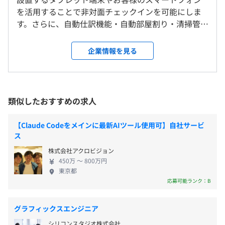
渋谷オフィス
きます。
を活用することで非対面チェックインを可能にしま
＜変更範囲＞
例）9：00～18：00
す。さらに、自動仕訳機能・自動部屋割り・清掃管理
変更な変更なし
・フレックスタイム制を導入しています(コアタイ
◆相互に技術力を高めあう環境
機能などを提供するHOTEL SMARTのホテル管理シス
ム:11~15時)
不定期で勉強会を開催したりおすすめの書籍や記事の共
テム（PMS）により、フロントの無人・省人化、業
企業情報を見る
※ただし、ミーティング等の時間による
有、コードレビューなど切磋琢磨して技術力を高められる
受動喫煙防止措置に関する事項
務の効率化を実現します。 モバイルチェックインシ
休憩時間：休憩60分 ※いつ取るかは業務の都合により
環境です。
屋内禁煙
ステムとして業界No.1の評価を獲得（※）。多彩な
各々の自主性に任せています
オフィスフロアは完全禁煙になります。
機能でUI/UXにも優れ、全国3500施設以上の導入実
平均残業時間：平均15時間/月程度
ビルに喫煙スペースがあります。
績があります。※2020「おもてなしICT」市場の実態
類似したおすすめの求人
と展望～接客/観光客の受け入れに向けたICTツール
の活用～（株式会社矢野経済研究所） 『HOTEL
◆『HOTEL SMART』：ホテル向け業務管理システム&モ
【Claude Codeをメインに最新AIツール使用可】自社サービ
SMART』が対象とするマーケットは、4.9 兆円以上
バイルチェックインシステム（SaaS、Webアプリケーシ
ス
・完全週休2日制
と大きな市場。SaaSそのものの需要の伸びもあっ
ョン）
・渋谷駅 徒歩5分
株式会社アクロビジョン
・慶弔休暇
て、事業は倍々のペースで成長しています。導入施設
https://www.hotelsmart.jp/
・表参道駅 徒歩9分
450万 〜 800万円
・年始休暇
数3500施設、導入部屋数は60,000室を超え、国内最
東京都
・有給休暇
大手ホテルグループにも導入いただいています。 xxx
◆『minpakuIN』：宿泊施設の無人化を実現するセルフ
応募可能ランク：B
・家族休暇
株式会社（呼称：エイジィ株式会社）は、四つの事
チェックインサービス
業（宿泊SaaS事業、IT領域専門M&A仲介事業、住宅
https://renoful.jp/minpakuin/
グラフィックスエンジニア
リノベーション事業、LGBT結婚事業）を展開するベ
シリコンスタジオ株式会社