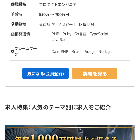
職種名
プロダクトエンジニア
給与
550万 〜 700万円
勤務地
東京都渋谷区渋谷一丁目3番15号
PHP
Ruby
Go言語
TypeScript
開発環境
JavaScript
フレームワー
CakePHP
React
Vue.js
Node.js
ク
詳細を見る
気になる(会員登録)
求人特集：人気のテーマ別に求人をご紹介