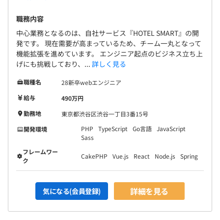
職務内容
中心業務となるのは、自社サービス『HOTEL SMART』の開
発です。 現在需要が高まっているため、チーム一丸となって
機能拡張を進めています。 エンジニア起点のビジネス立ち上
【フル出社の背景】
げにも挑戦しており、...
詳しく見る
エンジニアは基本的に【フレックスタイム制×フル出社】
職種名
28新卒webエンジニア
の勤務体制をとっています。
コアタイムは11:00-15:00。
給与
490万円
エンジニアサイドメンバー、ビジネスサイドメンバー共に
勤務地
東京都渋谷区渋谷一丁目3番15号
フル出社で、リアルコミュニケーションを大切にしていま
PHP
TypeScript
Go言語
JavaScript
開発環境
す。
Sass
フル出社としている背景には、少数精鋭の組織であるこ
フレームワー
と、今後もスピーディ且つ柔軟に開発を進めていくという
CakePHP
Vue.js
React
Node.js
Spring
ク
観点から、リアルコミュニケーションによる生産性の高さ
を追求しているということがあります。
詳細を見る
気になる(会員登録)
対面だからこそ生まれるコミュニケーション、自由闊達な
アイディアで、今後も社会の変化を加速させるプロダクト
を生み出していきます。