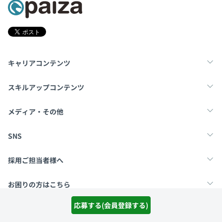
キャリアコンテンツ
転職・キャリア
未経験転職
新卒就活
スキルアップコンテンツ
学習
スキルチェック
マンガ・ゲーム
メディア・その他
Tech Team Journal
paiza times
note
SNS
X
Facebook
採用ご担当者様へ
採用・教育をお考えの企業様へ
中途求人掲載はこちら
お困りの方はこちら
応募する(会員登録する)
paizaとは？
お問い合わせ・FAQ
運営会社
利用規約
プライバシーポリシー
Cookieポリシー