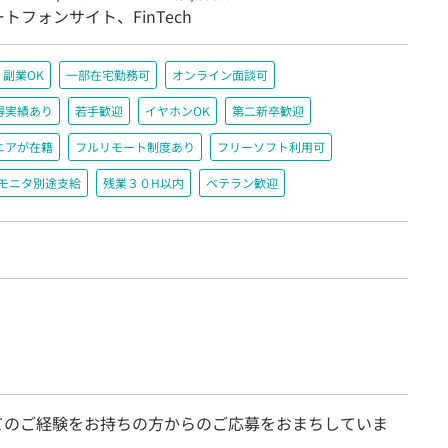
トフォンサイト、FinTech
副業OK
一部在宅勤務可
オンライン面談可
得実績あり
若手歓迎
イヤホンOK
第二新卒歓迎
ニアが在籍
フルリモート制度あり
フリーソフト利用可
＋モニタ別途支給
残業３０H以内
ベテラン歓迎
てのご経験をお持ちの方からのご応募をおまちしていま