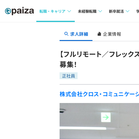
転職・キャリア
未経験転職
新卒就活
求人検索
求人検索
求人検索
求人詳細
企業情報
本選考
インタビュー
インタビュー
インターン
【フルリモート／フレック
転職成功ガイド
転職成功ガイド
募集！
新卒エージェ
転職エージェント
正社員
イベント・セ
株式会社クロス・コミュニケー
インタビュー
就活成功ガイ