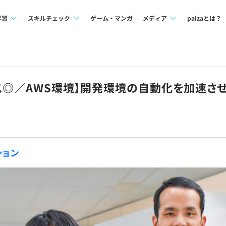
学習
スキルチェック
ゲーム・マンガ
メディア
paizaとは？
講座一覧
プログラミング言語
Tech Team Journal
問題集
SQL
paiza times
ス◎／AWS環境】開発環境の自動化を加速さ
4択課題
評価結果一覧
note
ント
ナレッジ
再チャレンジ結果一覧
ミナー
リファレンス
ション
プラン
ド
個人向けプラン
法人向けプラン
学校向けプラン