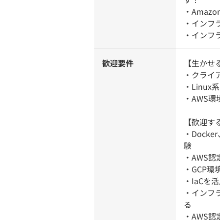
・Amazo
・インフ
・インフ
歓迎要件
【生かせ
・クライ
・Linu
・AWS
【歓迎す
・Dock
験
・AWS認
・GCP
・IaCを
・インフ
る
・AWS認