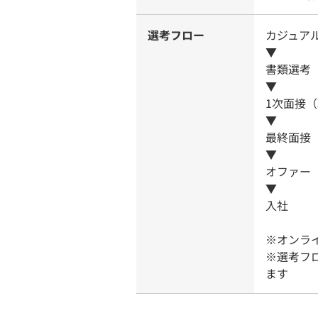
選考フロー
カジュア
▼
書類選考
▼
1次面接
▼
最終面接
▼
オファー
▼
入社
※オンラ
※選考フ
ます