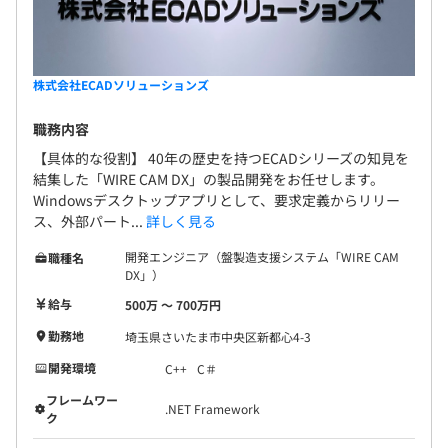
株式会社ECADソリューションズ
職務内容
【具体的な役割】 40年の歴史を持つECADシリーズの知見を
結集した「WIRE CAM DX」の製品開発をお任せします。
Windowsデスクトップアプリとして、要求定義からリリー
ス、外部パート...
詳しく見る
開発エンジニア（盤製造支援システム「WIRE CAM
職種名
DX」）
給与
500万 〜 700万円
勤務地
埼玉県さいたま市中央区新都心4-3
開発環境
C++
C＃
フレームワー
.NET Framework
ク