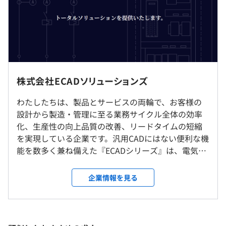
社員は、現在50名程度です。
営業部 技術支援課：13名
（※
想定年収
は年収提示額を保証するものではありません）
20代〜50代まで幅広く活躍中です。
フレックスタイム制
就業場所の変更範囲
株式会社ECADソリューションズ
平均的な勤務時間：9時～18時
＜雇入時＞
コアタイム：10時～16時
わたしたちは、製品とサービスの両輪で、お客様の
さいたま本社（東日本営業所）
休憩時間：休憩60分 ※昼食時間は業務の都合により各々
設計から製造・管理に至る業務サイクル全体の効率
＜変更範囲＞
の自主性に任せています
化、生産性の向上品質の改善、リードタイムの短縮
会社の定める場所
平均残業時間：平均10時間 / 月 ※残業代別途支給（1分
を実現している企業です。汎用CADにはない便利な機
単位）
能を数多く兼ね備えた『ECADシリーズ』は、電気設
受動喫煙防止措置に関する事項
計専用のCADソフトウェアとして日本の制御盤や受
従業員に対する受動喫煙対策：あり
セールスエンジニアは技術支援課13名と協力して進めて
配電盤などの設計を約40年に渡って支えてきまし
企業情報を見る
対策内容：敷地内禁煙
いきます。
た。今回はサービスの創出、高付加価値化に向けて
【年間休日129日】
当社の核である開発部門の強化を図ることとなりま
・完全土日祝休み
した。お客様の感動につながる一歩先の製品を開発
・年次有給休暇（1時間単位・半日単位取得可）
するために必要なスキルを切磋琢磨し、刺激しあえ