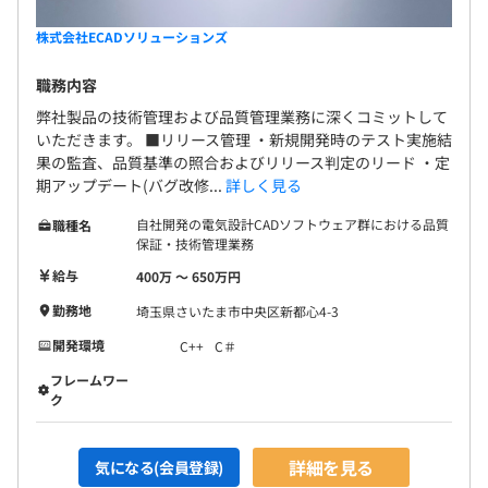
株式会社ECADソリューションズ
職務内容
弊社製品の技術管理および品質管理業務に深くコミットして
いただきます。 ■リリース管理 ・新規開発時のテスト実施結
果の監査、品質基準の照合およびリリース判定のリード ・定
期アップデート(バグ改修...
詳しく見る
自社開発の電気設計CADソフトウェア群における品質
職種名
保証・技術管理業務
給与
400万 〜 650万円
勤務地
埼玉県さいたま市中央区新都心4-3
開発環境
C++
C＃
フレームワー
ク
詳細を見る
気になる(会員登録)