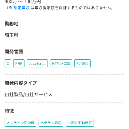
400万 〜 700万円
（※
想定年収
は年収提示額を保証するものではありません）
勤務地
埼玉県
開発言語
C
PHP
JavaScript
HTML+CSS
PL/SQL
開発内容タイプ
自社製品/自社サービス
特徴
オンライン面談可
ベテラン歓迎
一部在宅勤務可