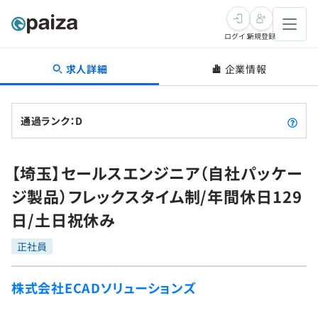
ログイン
新規登録
求人詳細
企業情報
転職・キャリア
未経験転職
求人検索
通過ランク：D
新卒就活
求人検索
インタビュー
【埼玉】セールスエンジニア（自社パッケー
学習
求人検索
インタビュー
転職成功ガイド
ジ製品）フレックスタイム制/年間休日129
本選考
スキルチェック
講座一覧
日/土日祝休み
転職成功ガイド
転職エージェント
ゲーム・マンガ
インターン
プログラミング言語
正社員
問題集
メディア
SQL
4択課題
株式会社ECADソリューションズ
新卒エージェント
paizaとは？
Tech Team Journal
評価結果一覧
ナレッジ