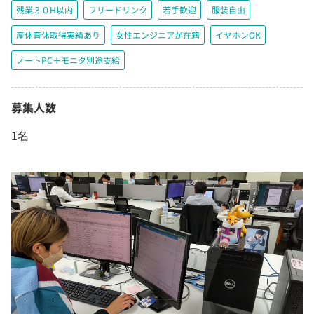
残業３０H以内
フリードリンク
若手歓迎
服装自由
産休育休取得実績あり
女性エンジニアが在籍
イヤホンOK
ノートPC＋モニタ別途支給
募集人数
1名