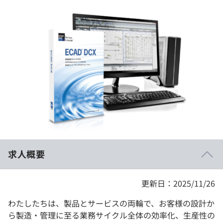
イベント・セミナー
paiza times
再チャレンジ結果一覧
リファレンス
インタビュー
note
就活成功ガイド
プラン
個人向けプラン
法人向けプラン
学校向けプラン
求人概要
契約内容・クーポン
更新日：2025/11/26
わたしたちは、製品とサービスの両輪で、お客様の設計か
ら製造・管理に至る業務サイクル全体の効率化、生産性の