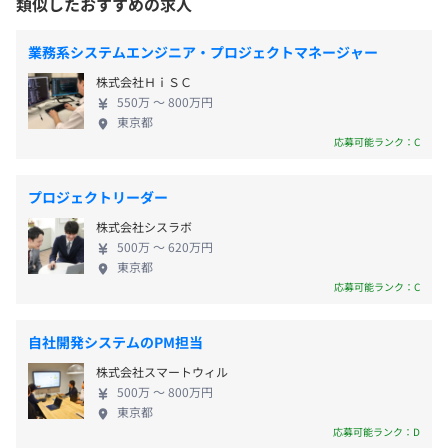
類似したおすすめの求人
・有給休暇（入社日から有給10日付与） ★有給休暇取
・さいたま新都心駅より徒歩5分
る仲間を募集しています！ 【自社製品】 ◆制御設計
得日数13日（令和5年度実績）
・北与野駅より徒歩2分
＆受配電盤設計CAD ECAD®シリーズ ECADシリーズ
・GW休暇
業務系システムエンジニア・プロジェクトマネージャー
は、約40年にわたり国内電気設計者に向け開発を続
・夏季休暇（9連休）
株式会社ＨｉＳＣ
けてきた制御設計・受配電盤設計のための機能を豊
・年末年始休暇
550万 〜 800万円
富に搭載した2D CADシステムです。設計品質の向
・慶弔休暇
東京都
上、業務効率化、省力化などの課題を解決いたしま
応募可能ランク：C
・産前産後休暇
す。 ◆盤製造支援システムWIRE CAM DX 設計図⾯か
・育児休暇
ら盤の製作情報を作成できるシミュレーションソフ
・介護休暇
プロジェクトリーダー
トウェア。盤製造のプロセスを⼤きく変化させます。
株式会社シスラボ
「人の手」に頼らざるを得なかった組立配線工程な
500万 〜 620万円
どをデジタル化。熟練技術者以外の人でもソフトウ
東京都
ェアが作業をサポートするため、効率化や人手不足
応募可能ランク：C
・通勤交通費全額支給
解消に寄与します。 ◆図面管理システムFindia® 効率
・残業代別途支給（支給率100％！1分単位で支給）
的な設計環境に⽋かせない図⾯データ管理システ
・社会保険完備
自社開発システムのPM担当
ム。業界に先駆けてデジタル化図⾯を扱ってきたノ
・従業員持株会
株式会社スマートウィル
ウハウで、多くの企業を悩ませる図⾯マネジメント
・退職金制度：有
500万 〜 800万円
の課題を解決します。流⽤設計に不可⽋な機能、情報
・慶弔金制度：有
東京都
の⼀元管理を可能にする機能も豊富に備え、品質と
応募可能ランク：D
・資格取得祝い金