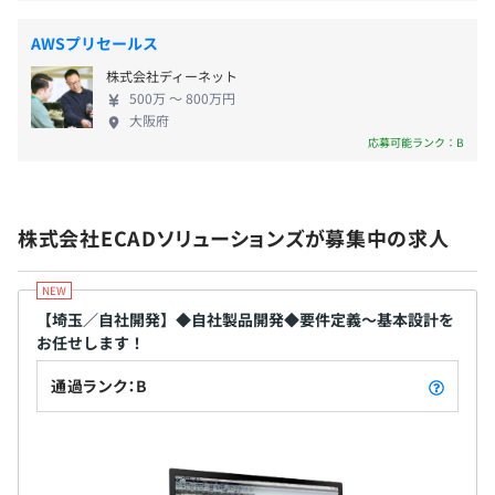
⽣産性向上に寄与します。
AWSプリセールス
株式会社ディーネット
・業績賞与（企業業績に応じて支給）
500万 〜 800万円
・グループインセンティブ（グループ業績達成時）
大阪府
応募可能ランク：B
昇給査定年１回（４月）
株式会社ECADソリューションズが募集中の求人
【埼玉／自社開発】◆自社製品開発◆要件定義～基本設計を
社会保険（健康保険、厚生年金、雇用保険、労災保険）
お任せします！
通過ランク：B
無期雇用