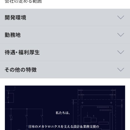
会社の定める範囲
開発環境
勤務地
☆コミュニケーションがとりやすく、分からないこともす
待遇・福利厚生
ぐに聞ける環境です。
その他の特徴
※経験、スキルに応じて当社基準に照らして決定します。
CPU：corei5or7、メモリ：16G、SSD：500G程度の
Windowsノート
例）
また、ノート/デスクトップ問わず24インチのモニタを支
・シニアスペシャリスト：600万円～
給可能です。
・シニアマネジャー：760万円〜