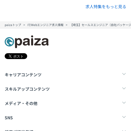
求人特集をもっと見る
paizaトップ
IT/Webエンジニア求人情報
【埼玉】セールスエンジニア（自社パッケージ製
キャリアコンテンツ
転職・キャリア
未経験転職
新卒就活
スキルアップコンテンツ
学習
スキルチェック
マンガ・ゲーム
メディア・その他
Tech Team Journal
paiza times
note
SNS