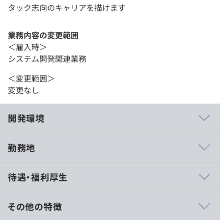
タック志向のキャリアを描けます
業務内容の変更範囲
＜雇入時＞
システム開発関連業務
＜変更範囲＞
変更なし
開発環境
勤務地
- 全案件100%持ち帰り（社内完結）で集中できる
待遇・福利厚生
- AWSサーバーレスアーキテクチャ × モダンフロントエ
ンドを主軸とした構成
- バックエンド／フロント／インフラの領域分担はなく、
その他の特徴
興味に応じて拡張可能