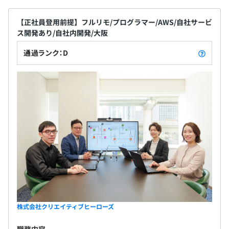
管理
- 書籍購入・技術カンファレンス・資格取得などの費用補
【正社員登用前提】フルリモ/プログラマー/AWS/自社サービ
助あり
3カ月
ス開発あり/自社内開発/大阪
- 新技術や未経験領域にも、実務を通じて段階的にチャレ
通過ランク：D
ンジ可能な案件設計
試用期間中は契約社員としての雇用となりますが、試用期
間終了後は正社員登用することを前提とした採用です。
試用期間中の待遇・業務内容等に変更はありません。
エンジニアがストレスなく開発に集中できるよう、入社時
に希望スペックのPCを貸与しています。
Mac／Windowsのいずれも選択可能で、スペックやモニタ
サイズ等も相談の上、できる限りご希望に沿った構成でご
用意します。
プロジェクトごとに選択、オブジェクト指向、ウォーター
株式会社クリエイティブヒーローズ
フォール、アジャイル
職務内容