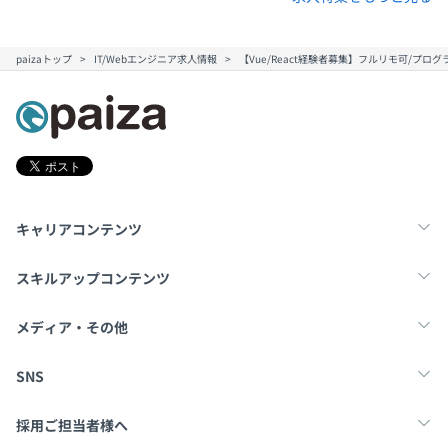
DMPで得た知見を活かしつつ、BtoC領域でのプロダクト
開発にも挑戦したいと考え、Webメディアを運営するベン
paizaトップ
IT/Webエンジニア求人情報
【Vue/React経験者募集】フルリモ可/プロ
チャー企業に転職。プライベートDMPのR&Dプロジェク
トを自ら提案・立ち上げ、PM/POとして企画立案からス
テークホルダー調整、メンバーマネジメント、技術リード
まで幅広く担当。年間1,200万人が訪問する自社メディア
の分析・改善プラットフォームを構築し、ハイブリッド型
のレコメンデーションエンジン（ルールベース＋機械学
習）の設計も手がけた。
キャリアコンテンツ
「開発」にとどまらずITに関わるあらゆる領域に挑戦した
転職・キャリア
未経験転職
新卒就活
スキルアップコンテンツ
いという想いから、現職のスタートアップに1人目の社員
として参画。技術責任者兼マネージャーとして、自社サー
学習
スキルチェック
マンガ・ゲーム
メディア・その他
ビス開発および複数の受託開発案件に携わりながら、メン
バーのマネジメントや技術的な意思決定をリードしてい
Tech Team Journal
paiza times
note
SNS
る。
X
Facebook
採用ご担当者様へ