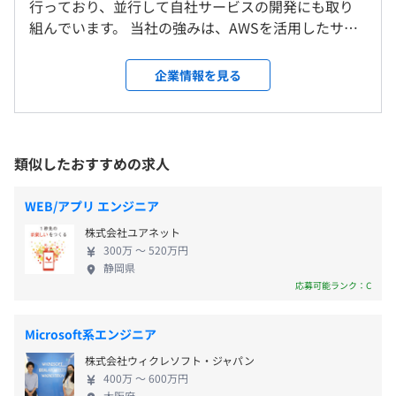
行っており、並行して自社サービスの開発にも取り
就業場所の変更範囲
休憩時間：休憩60分 ※昼食時間は業務の都合により各々
ム検索して地図上に表示できるスマホアプリを含むシステ
組んでいます。 当社の強みは、AWSを活用したサー
＜雇入時＞
の自主性に任せています
ムの開発を行いました。
バーレスアーキテクチャの実践的な運用ノウハウに
オフィス、および自宅
平均残業時間：平均20時間/月（個々のスキルによって変
AWSサービス: Lambda
あります。Lambda、API Gateway、DynamoDBな
＜変更範囲＞
企業情報を見る
動）
言語: Python, Node.js
どを中心に、フルマネージドな構成でインフラの運
会社の定める場所（テレワークを行う場所を含む）
FW:
Vue+CoreUI, Cordova
用負荷を最小限に抑え、少人数でも高い生産性を維
DB:
DynamoDB
持できる開発体制を確立しています。関西圏ではこの
受動喫煙防止措置に関する事項
技術領域を本格的に業務へ適用している企業はまだ
類似したおすすめの求人
- 夏季特別休暇（4日間）
従業員に対する受動喫煙対策：あり
■ レシピ献立提案システム開発
少なく、早期からの継続的な導入によって得られた
※業務に支障がない限り日程自由
対策内容：敷地内禁煙
好みの条件を入力することで食べ合わせや栄養素などを加
知見は大きな技術的優位性となっています。 受託案
- 冬季特別休暇（3~4日間）
WEB/アプリ エンジニア
味して1週間の献立を機械学習を用いて選出し、各献立の
件では、IoT連携アプリケーションや飲食・レシピ系
- 有給休暇
材料・作り方などのレシピ情報を閲覧できるアプリを含む
株式会社ユアネット
のWebサービス、業務支援システムなど、要件定義
※ 業務に支障がない限り理由不問
システムの開発を行いました。
300万 〜 520万円
から設計・開発・運用まで一貫して対応しています。
- 産休育休
静岡県
AWSサービス: Amplify, Fargate, Athena, ElasticSearch
JR大阪駅より徒歩10分
全案件が100％社内開発であり、設計・技術選定の裁
応募可能ランク：C
- 介護休暇
Service, ElastiCache
量が現場に委ねられている点も特徴です。 また、自
- 慶弔休暇
ライブラリ: MeCab, JUMAN, Sudachi
社サービスとしては旅行関連のWebアプリを開発中
言語: Python, Node.js
Microsoft系エンジニア
で、AIによるレコメンド機能やサーバーレス構成を活
FW:
Django, Vue.js, Bootstrap Vue
株式会社ウィクレソフト・ジャパン
かした柔軟なスケーラビリティを重視した設計を採
DB:
MySQL
400万 〜 600万円
用しています。受託と自社開発を両輪に、技術力を高
大阪府