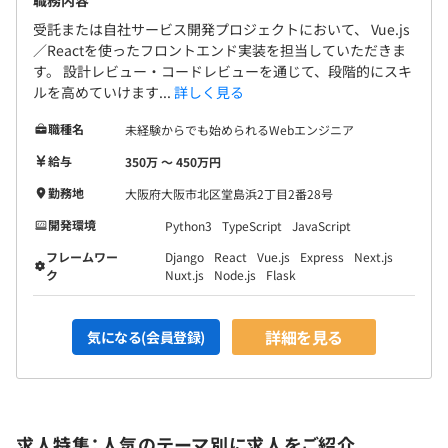
受託または自社サービス開発プロジェクトにおいて、 Vue.js
／Reactを使ったフロントエンド実装を担当していただきま
す。 設計レビュー・コードレビューを通じて、段階的にスキ
ルを高めていけます...
詳しく見る
職種名
未経験からでも始められるWebエンジニア
給与
350万 〜 450万円
Docker、AWS CloudFormation、Amazon CloudWatch
勤務地
大阪府大阪市北区堂島浜2丁目2番28号
開発環境
Python3
TypeScript
JavaScript
フレームワー
Django
React
Vue.js
Express
Next.js
Elasticsearch、Apache Hadoop、Apache Spark、
ク
Nuxt.js
Node.js
Flask
Amazon Athena、pandas、scikit-learn、NumPy
詳細を見る
気になる(会員登録)
求人特集：人気のテーマ別に求人をご紹介