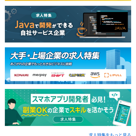
◆技術責任者兼マネージャー、33歳、男性
卒業後、IT機器総合商社に入社し、SEとしてCRM・SFAの
企画、設計、開発、保守運用まで全工程を担当。後半は営
業企画部門に異動し、SFA・CRMを活用した営業活動の推
進やワークスタイル変革のプロジェクトにも従事した。
CRM開発の経験を活かし、BtoB領域での自社サービス開
発に挑戦すべく、デジタルマーケティング会社に転職。新
規事業として立ち上がったオープンDMPの設計・開発を
コアメンバーとして担当し、8,000以上のサイトに導入さ
れる国内最大級のサービスへと成長させる過程に携わっ
た。
求人特集をもっと見る