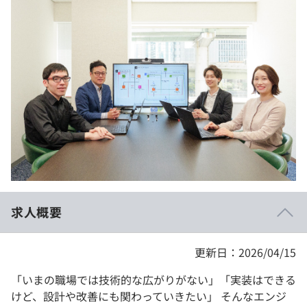
イベント・セミナー
paiza times
再チャレンジ結果一覧
リファレンス
インタビュー
note
就活成功ガイド
プラン
個人向けプラン
法人向けプラン
学校向けプラン
求人概要
契約内容・クーポン
更新日：2026/04/15
「いまの職場では技術的な広がりがない」「実装はできる
けど、設計や改善にも関わっていきたい」 そんなエンジ