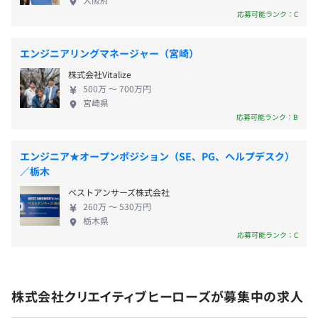
在宅勤務手当: 5,000円
めながら事業を展開しているフェーズです。 組織方
応募可能ランク：C
■ 水質検査機IoT機器サーバーサイド開発
針としては、エンジニア主体で技術を選び、実装に
水質検査を行うIoT機器からのデータをリアルタイムに
集中できる環境づくりを重視しています。時間ではな
AWSクラウド上に送信し、管理画面から状況確認できる
エンジニアリングマネージャー（宮崎）
く成果でエンジニアの価値を評価する文化が根づい
システム開発を行いました。
業績連動決算賞与：年2回
株式会社Vitalize
ており、裁量労働制・副業可・技術支援制度など、働
AWSサービス: Amplify, AWS IoT, SE
500万 〜 700万円
き方の自由度も高いことが特徴です。
言語: Python, Node.js
宮崎県
応募可能ランク：B
FW:
Flask, Vue.js, Bootstrap Vue
DB:
DynamoDB
昇給査定 年1回（11月）
エンジニア★オープンポジション（SE、PG、ヘルプデスク）
／栃木
ベストアンサーズ株式会社
- スキルや志向に応じて、担当範囲や技術領域を段階的に
全国健康保険協会加入
260万 〜 530万円
栃木県
調整
健康保険・厚生年金加入、雇用保険・労災保険適用
応募可能ランク：C
- マネージャーによる設計レビュー・コードレビューを通
じて技術的なフィードバックを実施
- Slackや1on1での定期的な壁打ち・振り返りにより、成
長課題と方向性をすり合わせ
無期雇用
株式会社クリエイティブヒーローズが募集中の求人
- スキルシート＋OKRによる成長可視化と中長期的な目標