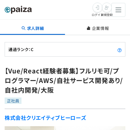
ログイン
新規登録
求人詳細
企業情報
転職・キャリア
未経験転職
求人検索
通過ランク：C
新卒就活
求人検索
インタビュー
【Vue/React経験者募集】フルリモ可/プ
学習
求人検索
インタビュー
転職成功ガイド
ログラマー/AWS/自社サービス開発あり/
本選考
スキルチェック
講座一覧
自社内開発/大阪
転職成功ガイド
転職エージェント
ゲーム・マンガ
インターン
プログラミング言語
正社員
問題集
メディア
SQL
4択課題
株式会社クリエイティブヒーローズ
新卒エージェント
paizaとは？
Tech Team Journal
評価結果一覧
ナレッジ