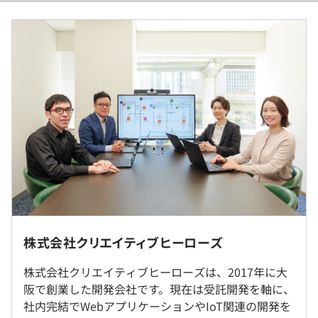
- 小さなチームなので設計レビュー・コードレビューが日
- 賃金形態：月給
常的に行われる
- 賃金の決定方法：当社規定により決定
- 新しい技術も調査・検証を経て積極的に導入
- 月給：約280,000円～340,000円（固定残業代を含む）
- 基本給：約217,400円〜264,000円
- 固定残業代：40時間分、約62,600円～76,000円（超過分
は別途支給）
- 決算賞与：年2回支給
■ 日本酒ボトルラベル認識IoT&AI機器システム開発
- その他定額手当：在宅勤務手当 5,000円
日本酒のボトルを差し込むと画像認識によりラベルから銘
柄を特定し、その情報をサーバーから取得して、その日本
酒の酒蔵の情報や合う料理の情報を表示するアプリの開発
を行いました。
AWSサービス: AWS IoT, Lambda
言語: Python, Node.js
（※
想定年収
は年収提示額を保証するものではありません）
FW:
Vue+CoreUI, Electron
- 基本的にはリモート勤務となります（※関西圏に在住の
株式会社クリエイティブヒーローズ
DB:
DynamoDB
方に限ります）
- 月1回程度出社日があります
株式会社クリエイティブヒーローズは、2017年に大
- フレックスタイム制
■ クラフトビールリアルタイム検索システム開発
- ご希望の場合はオフィスでの勤務も可能です
阪で創業した開発会社です。現在は受託開発を軸に、
- 所定労働時間：1日8時間
ビヤ樽の残量や温度などをIoT機器で測定してサーバーに
社内完結でWebアプリケーションやIoT関連の開発を
- コアタイム：10:00〜18:00
送信し、今すぐ飲める好みのクラフトビールをリアルタイ