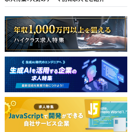
- 四半期ごとにOKR（目標と成果の指標）を設定し、取り
組み姿勢や成長プロセスを評価
- 「100点を目指す」のではなく、「70点程度の挑戦」を
推奨し、チャレンジを後押し
- スキルシートで技術習熟度を段階的に可視化し、「次に
伸ばす力」が明確にわかる
- 成果だけでなく、課題への向き合い方や改善姿勢も評価
対象
- 評価は「自分を知り、前進するための道しるべ」として
活用
「評価が怖い」ではなく、「成長のヒントをもらえる機
会」として前向きに向き合える設計です。
社長含め、社員5名全員がエンジニアです。