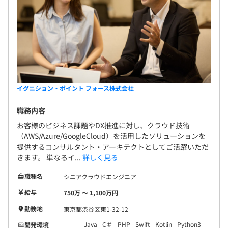
イグニション・ポイント フォース株式会社
職務内容
お客様のビジネス課題やDX推進に対し、クラウド技術
（AWS/Azure/GoogleCloud）を活用したソリューションを
提供するコンサルタント・アーキテクトとしてご活躍いただ
きます。 単なるイ...
詳しく見る
職種名
シニアクラウドエンジニア
給与
750万 〜 1,100万円
勤務地
東京都渋谷区東1-32-12
Java
C＃
PHP
Swift
Kotlin
Python3
開発環境