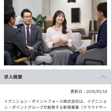
イベント・セミナー
paiza times
再チャレンジ結果一覧
リファレンス
インタビュー
note
就活成功ガイド
プラン
個人向けプラン
法人向けプラン
学校向けプラン
求人概要
契約内容・クーポン
更新日：2026/05/18
イグニション・ポイントフォース株式会社は、イグニショ
ン・ポイントグループが創発する新規事業（クラウドサー