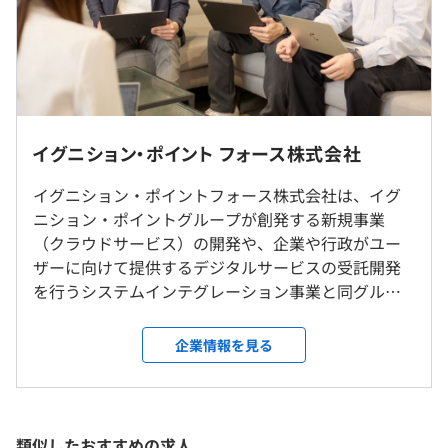
【スマートホテルソリューション「Resort Cloud」】
（※
想定年収
は年収提示額を保証するものではありません）
大手ホテル運営会社との連携により、顧客満足度向上を目
的としたコンサルティングを契機に企画を開始。
お客様ご自身のスマートフォンを通して様々なホテルサー
基本就業時間 10：00～19：00
ビスを受けられるシーガイアアプリをリリースしました。
テレワークOK
フレックスタイム制度（コアタイム無）
※ただしプロジェクトにより異なる
イグニション・ポイント フォース株式会社
※ただしプロジェクトにより異なる
【店舗業務支援サービス「SHOPPERS CLOUD」】
休憩時間：60分
ホームセンター、スーパーマーケット、家電量販店などの
イグニション・ポイントフォース株式会社は、イグ
就業場所の変更範囲
平均残業時間：平均10-20時間／月
店舗業務の効率化を目的として開発を開始。
ニション・ポイントグループが創発する新規事業
＜雇入時＞
さまざまな業種の店舗業務の効率化と業務品質向上に貢献
（クラウドサービス）の開発や、企業や行政がユー
東京本社、および自宅
する店舗業務支援サービス「SHOPPERS CLOUD（ショッ
ザーに向けて提供するデジタルサービスの受託開発
＜変更範囲＞
パーズクラウド）」をリリースしました。
を行うシステムインテグレーション事業と同グルー
会社の定める場所（テレワークを行う場所を含む）
【年間休日125日以上】
プや企業に対し、システム開発やコンサルティング
・完全週休2日制（土日）
など案件・ニーズに基づいた最適なプロフェッショ
企業情報を見る
・祝日
受動喫煙防止措置に関する事項
ナル人材を提供するプロフェッショナルサービス事
・有給休暇（初年度10日支給）★消化率80％以上
従業員に対する受動喫煙対策：あり
・社内研修、勉強会の開催（職位・職種別）
業を展開しています。 ■システムインテグレーショ
・年末年始休暇
対策内容：屋内禁煙
・資格取得支援制度
ン事業 ■テクノロジーコンサルタント事業 ■プロダ
・慶弔休暇
・書籍購入補助制度
クト開発事業 ■研究開発事業 「ゆたかな人生のきっ
類似したおすすめの求人
・特別有給休暇（結婚休暇など）