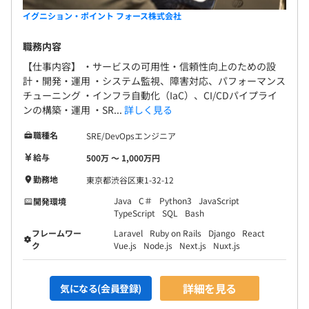
イグニション・ポイント フォース株式会社
職務内容
【仕事内容】 ・サービスの可用性・信頼性向上のための設
計・開発・運用 ・システム監視、障害対応、パフォーマンス
チューニング ・インフラ自動化（IaC）、CI/CDパイプライ
ンの構築・運用 ・SR...
詳しく見る
職種名
SRE/DevOpsエンジニア
給与
500万 〜 1,000万円
勤務地
東京都渋谷区東1-32-12
Java
C＃
Python3
JavaScript
開発環境
TypeScript
SQL
Bash
フレームワー
Laravel
Ruby on Rails
Django
React
ク
Vue.js
Node.js
Next.js
Nuxt.js
詳細を見る
気になる(会員登録)