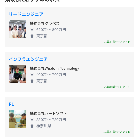
・1on1によるキャリ形成支援
かけを」を理念に掲げ、社員ひとりひとりにとって
・バースデー休暇
のゆたかな人生の実現に近づける会社として制度・
リードエンジニア
環境づくりに取り組んでおり、Great Place to Work®️
株式会社クラベス
では9年連続で「働きがいのある会社」として選出さ
OKR活用による成長支援に加えて、シンプルかつ個人の強
620万 〜 800万円
れています。 組織の最大の強みは“人”という考えの
東京都
・通勤手当
みを活かせる評価・プロモーション制度を構築していま
もと、社員が役員として新規事業の立ち上げに携わ
応募可能ランク：B
・残業手当
す。
ることができる「CXOチャレンジ制度」といった制
ひとりにつき、上司部下さまざまな関係性の人から評価を
度を推進し、コンサルタントとして働きながら起業
インフラエンジニア
もらえる360度評価も組み込まれた設計です。
や事業創出に挑戦できる環境を整備しています。 リ
理念や行動指針に沿っているかを問う定性評価と職種別に
株式会社Wisdom Technology
モートワーク制度やコアタイムのないフルフレック
年1回
クリエイティブスキルを問う定量評価があります。
400万 〜 700万円
ス制度などを導入することで、個人と組織のパフォ
東京都
ーマンス及びバリュー発揮がもっとも高まる働き方
応募可能ランク：C
を社員それぞれが選択できます。 新しいチャレンジ
が奨励される環境で、優秀でモチベーションの高い
年2回
PL
社員は現在約60名、そのうち約40名がエンジニアです。
仲間と協力、連携しながら組織や事業の拡大に関わ
株式会社ハートソフト
ることができます。
550万 〜 750万円
神奈川県
応募可能ランク：D
社会保険完備