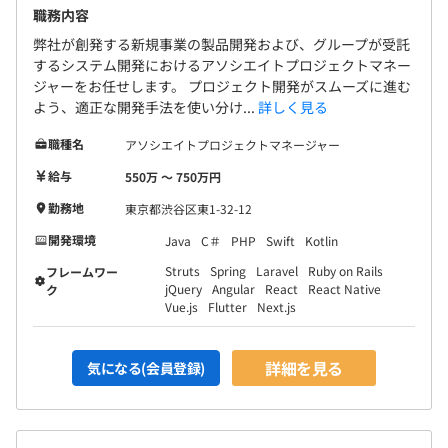
職務内容
弊社が創発する新規事業の製品開発および、グループが受託
するシステム開発におけるアソシエイトプロジェクトマネー
ジャーをお任せします。 プロジェクト開発がスムーズに進む
よう、適正な開発手法を使い分け...
詳しく見る
職種名
アソシエイトプロジェクトマネージャー
給与
550万 〜 750万円
勤務地
東京都渋谷区東1-32-12
開発環境
Java
C＃
PHP
Swift
Kotlin
Struts
Spring
Laravel
Ruby on Rails
フレームワー
jQuery
Angular
React
React Native
ク
Vue.js
Flutter
Next.js
詳細を見る
気になる(会員登録)