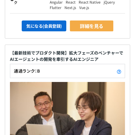
Angular
React
React Native
jQuery
ク
Flutter
Next.js
Vue.js
詳細を見る
気になる(会員登録)
【最新技術でプロダクト開発】拡大フェーズのベンチャーで
AIエージェントの開発を牽引するAIエンジニア
通過ランク：B