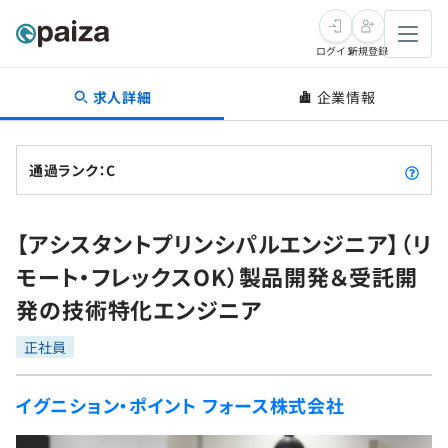
ログイン
新規登録
求人詳細
企業情報
転職・キャリア
未経験転職
求人検索
通過ランク：C
新卒就活
求人検索
インタビュー
【アシスタントプリンシパルエンジニア】（リ
学習
求人検索
インタビュー
転職成功ガイド
モート・フレックスOK）製品開発＆受託開
本選考
スキルチェック
講座一覧
発の技術特化エンジニア
転職成功ガイド
転職エージェント
ゲーム・マンガ
インターン
プログラミング言語
正社員
問題集
メディア
SQL
4択課題
イグニション・ポイント フォース株式会社
新卒エージェント
paizaとは？
Tech Team Journal
評価結果一覧
ナレッジ