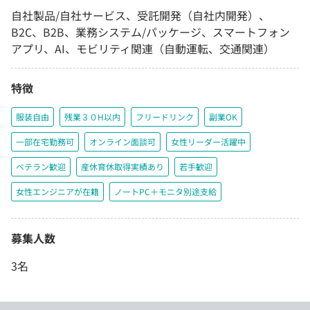
自社製品/自社サービス、受託開発（自社内開発）、
B2C、B2B、業務システム/パッケージ、スマートフォン
アプリ、AI、モビリティ関連（自動運転、交通関連）
特徴
服装自由
残業３０H以内
フリードリンク
副業OK
一部在宅勤務可
オンライン面談可
女性リーダー活躍中
ベテラン歓迎
産休育休取得実績あり
若手歓迎
女性エンジニアが在籍
ノートPC＋モニタ別途支給
募集人数
3名