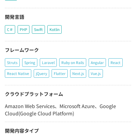
開発言語
C＃
PHP
Swift
Kotlin
フレームワーク
Struts
Spring
Laravel
Ruby on Rails
Angular
React
React Native
jQuery
Flutter
Next.js
Vue.js
クラウドプラットフォーム
Amazon Web Services、Microsoft Azure、Google
Cloud(Google Cloud Platform)
開発内容タイプ