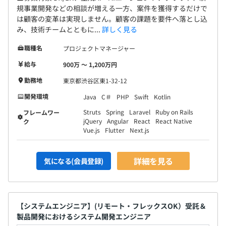
規事業開発などの相談が増える一方、案件を獲得するだけで
は顧客の変革は実現しません。顧客の課題を要件へ落とし込
み、技術チームとともに...
詳しく見る
職種名
プロジェクトマネージャー
給与
900万 〜 1,200万円
勤務地
東京都渋谷区東1-32-12
開発環境
Java
C＃
PHP
Swift
Kotlin
Struts
Spring
Laravel
Ruby on Rails
フレームワー
jQuery
Angular
React
React Native
ク
Vue.js
Flutter
Next.js
詳細を見る
気になる(会員登録)
【システムエンジニア】(リモート・フレックスOK）受託＆
製品開発におけるシステム開発エンジニア