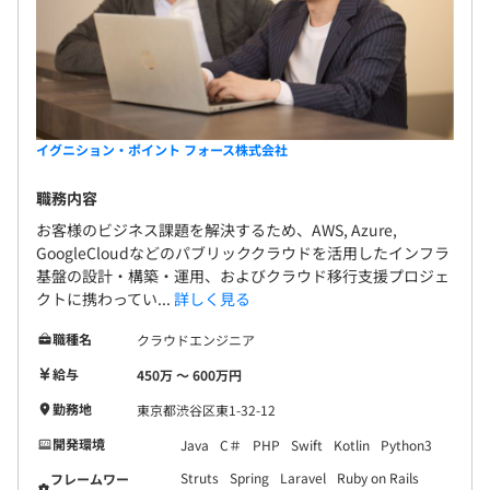
イグニション・ポイント フォース株式会社
職務内容
お客様のビジネス課題を解決するため、AWS, Azure,
GoogleCloudなどのパブリッククラウドを活用したインフラ
基盤の設計・構築・運用、およびクラウド移行支援プロジェ
クトに携わってい...
詳しく見る
職種名
クラウドエンジニア
給与
450万 〜 600万円
勤務地
東京都渋谷区東1-32-12
開発環境
Java
C＃
PHP
Swift
Kotlin
Python3
Struts
Spring
Laravel
Ruby on Rails
フレームワー