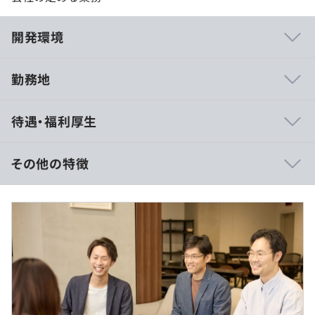
開発環境
勤務地
あらゆるテックを用いて顧客への価値を提供する『フルス
待遇・福利厚生
タック/エキスパート集団』となるべく、フルスタックエ
ンジニア/技術コンサルタントの育成・輩出、先進技術検
証を中心に注力している部門、技術力だけではなくプロジ
その他の特徴
ェクトマネジメント、ビジネススキル、顧客の業界・業務
理解した専門性を強化し、顧客への価値提供をミッション
月額（基本給）：339,034円～462,400円
とすることで、"より上流工程から幅広く関与する取り組
固定残業手当/月：119,300円～238,500円（固定残業時間
み"を推進して部門があり、個人のキャリア志向に合わせ
45時間0分/月）
た成長が可能です。
超過した時間外労働の残業手当は追加支給