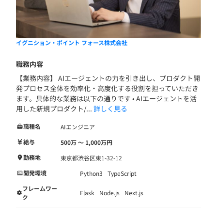
イグニション・ポイント フォース株式会社
職務内容
【業務内容】 AIエージェントの力を引き出し、プロダクト開
発プロセス全体を効率化・高度化する役割を担っていただき
ます。具体的な業務は以下の通りです • AIエージェントを活
用した新規プロダクト/...
詳しく見る
職種名
AIエンジニア
給与
500万 〜 1,000万円
勤務地
東京都渋谷区東1-32-12
開発環境
Python3
TypeScript
フレームワー
Flask
Node.js
Next.js
ク