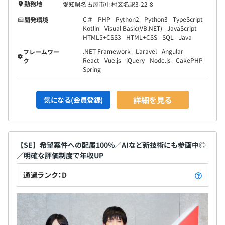
勤務地
愛知県名古屋市中村区名駅3-22-8
C＃
PHP
Python2
Python3
TypeScript
開発環境
Kotlin
Visual Basic(VB.NET)
JavaScript
HTML5+CSS3
HTML+CSS
SQL
Java
.NET Framework
Laravel
Angular
フレームワー
React
Vue.js
jQuery
Node.js
CakePHP
ク
Spring
詳細を見る
気になる(会員登録)
【SE】希望案件への配属100%／AIなど新技術にも参画中◎
／明確な評価制度で年収UP
通過ランク：D