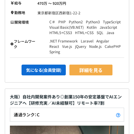
給与
470万 〜 920万円
勤務地
東京都新宿区西新宿1-22-2
C＃
PHP
Python2
Python3
TypeScript
開発環境
Visual Basic(VB.NET)
Kotlin
JavaScript
HTML5+CSS3
HTML+CSS
SQL
Java
.NET Framework
Laravel
Angular
フレームワー
React
Vue.js
jQuery
Node.js
CakePHP
ク
Spring
詳細を見る
気になる(会員登録)
大阪）自社内開発案件あり◎創業150年の安定基盤でAIエン
ジニアへ【研修充実／AI未経験可】リモート率7割
通過ランク：C