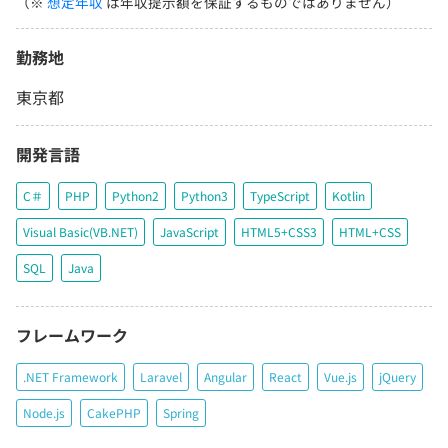
（※
想定年収
は年収提示額を保証するものではありません）
勤務地
東京都
開発言語
C＃
PHP
Python2
Python3
TypeScript
Kotlin
Visual Basic(VB.NET)
JavaScript
HTML5+CSS3
HTML+CSS
SQL
Java
フレームワーク
.NET Framework
Laravel
Angular
React
Vue.js
jQuery
Node.js
CakePHP
Spring