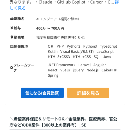
います。
異なります。 ・Claude ・GitHub Copilot ・Cursor ・G...
詳
しく見る
昨年人事評価制度を見直し、自身の等級や評価を把握でき
るように改良しています。
職種名
AIエンジニア（福岡or熊本）
給与
400万 〜 700万円
■チャレンジポスト制度
年1回（入社1年後）必ず経営陣との面談が組まれます。
勤務地
福岡県福岡市中央区天神2-8-41
自身の成長の機会を得て、会社事業の発展に繋げる制度と
C＃
PHP
Python2
Python3
TypeScript
開発環境
して、自身の想いを直接経営層に伝えることができる制度
Kotlin
Visual Basic(VB.NET)
JavaScript
HTML5+CSS3
HTML+CSS
SQL
Java
です。
希望とスキルがあれば、受託から自社開発への転向も可能
.NET Framework
Laravel
Angular
フレームワー
React
Vue.js
jQuery
Node.js
CakePHP
ク
です。
Spring
※自社製品の開発は現状、熊本支社でのみ実施していま
す。
詳細を見る
気になる(会員登録)
エンジニアは約995名で構成されています。
＼希望案件保証＆リモートOK／金融業界、医療業界、官公
内訳：ITエンジニアは約6割になります。
庁などのDX案件【300以上の案件有】_SE