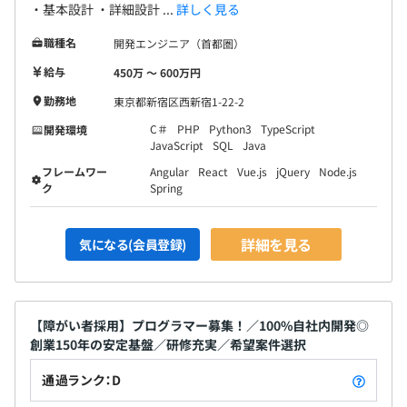
・基本設計 ・詳細設計 ...
詳しく見る
職種名
開発エンジニア（首都圏）
給与
450万 〜 600万円
勤務地
東京都新宿区西新宿1-22-2
C＃
PHP
Python3
TypeScript
開発環境
JavaScript
SQL
Java
フレームワー
Angular
React
Vue.js
jQuery
Node.js
ク
Spring
詳細を見る
気になる(会員登録)
【障がい者採用】プログラマー募集！／100%自社内開発◎
創業150年の安定基盤／研修充実／希望案件選択
通過ランク：D