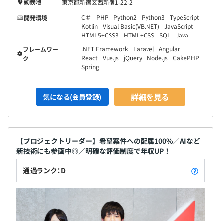
勤務地
東京都新宿区西新宿1-22-2
C＃
PHP
Python2
Python3
TypeScript
開発環境
Kotlin
Visual Basic(VB.NET)
JavaScript
HTML5+CSS3
HTML+CSS
SQL
Java
.NET Framework
Laravel
Angular
フレームワー
React
Vue.js
jQuery
Node.js
CakePHP
ク
Spring
詳細を見る
気になる(会員登録)
【プロジェクトリーダー】希望案件への配属100%／AIなど
新技術にも参画中◎／明確な評価制度で年収UP！
通過ランク：D