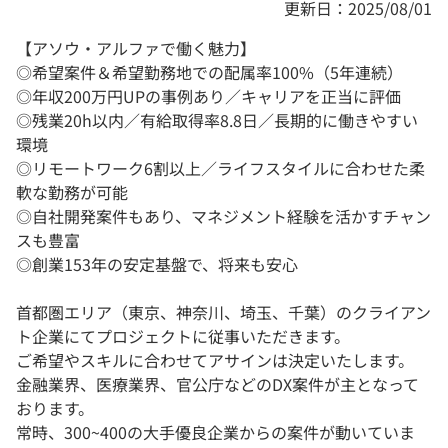
更新日：2025/08/01
【アソウ・アルファで働く魅力】
◎希望案件＆希望勤務地での配属率100%（5年連続）
◎年収200万円UPの事例あり／キャリアを正当に評価
◎残業20h以内／有給取得率8.8日／長期的に働きやすい
環境
◎リモートワーク6割以上／ライフスタイルに合わせた柔
軟な勤務が可能
◎自社開発案件もあり、マネジメント経験を活かすチャン
スも豊富
◎創業153年の安定基盤で、将来も安心
首都圏エリア（東京、神奈川、埼玉、千葉）のクライアン
ト企業にてプロジェクトに従事いただきます。
ご希望やスキルに合わせてアサインは決定いたします。
金融業界、医療業界、官公庁などのDX案件が主となって
おります。
常時、300~400の大手優良企業からの案件が動いていま