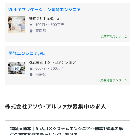
・借上げ社宅制度（自己負担30,000円／規定あり）
Webアプリケーション開発エンジニア
株式会社TrueData
400万 〜 800万円
年2回（7月・12月）※昨年度実績：4ヶ月分
東京都
応募可能ランク：C
開発エンジニア/PL
Docker、AWS CloudFormation、VMware vSphere、
年1回（4月）
Zabbix
株式会社イントロダクション
600万 〜 800万円
東京都
応募可能ランク：D
各種社会保険完備（健康保険、厚生年金、労働災害保険、
雇用保険）
株式会社アソウ・アルファが募集中の求人
無期雇用
福岡or熊本｜AI活用×システムエンジニア◎創業150年の麻
どの現場でも、所属に関わらず分け隔てなく相談ができる
生G/安定基盤でチャレンジし続ける