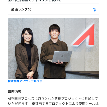
環境を設け、仕事を進めております。
通過ランク：C
なし
【開発環境】
・ 言語：
Java/Python/JavaScript/TypeScript/Swift/Kotlin/C# な
ど
・ フレームワーク：Spring
Boot/Laravel/CakePHP/Vue.js など
・ データベース：SQL/PostgreSQL など
・ 開発支援：Git、Backlog、Slack など
・ その他：
AWS/Azure/Apache/nginx/vagrant/wordpress など
※プロジェクトにより異なります。
株式会社アソウ・アルファ
職務内容
AIを開発プロセスに取り入れた新規プロジェクトに参加して
■半期ごとの目標設定、振り返りによる評価をおこなって
いただきます。 ※参画するプロジェクトにより使用ツールは