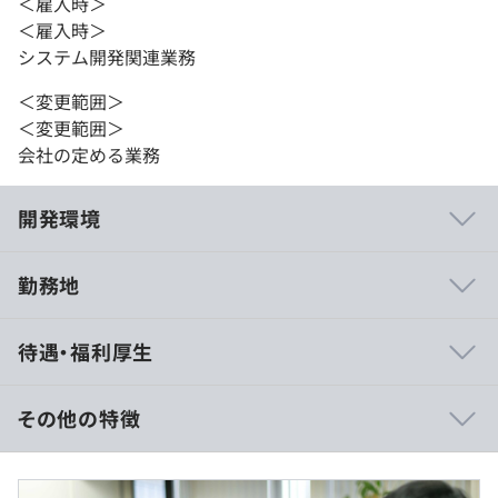
＜雇入時＞
＜雇入時＞
システム開発関連業務
＜変更範囲＞
＜変更範囲＞
会社の定める業務
開発環境
勤務地
■月残業時間は平均16.4hのため、プライベートも充実で
待遇・福利厚生
きます
■全体の7割がリモート案件（内1割フルリモート）とな
っております。
その他の特徴
■オリコンランキング1位を獲得した福利厚生制度を導入
しています
■賃金形態：月給制
国内外旅行、飲食、自己啓発、レジャー施設、出産子育て
■賃金の決定方法：当社規定により決定