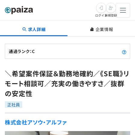
ログイン
新規登録
求人詳細
企業情報
転職・キャリア
未経験転職
求人検索
通過ランク：C
新卒就活
求人検索
インタビュー
＼希望案件保証＆勤務地確約／《SE職》リ
学習
求人検索
インタビュー
転職成功ガイド
モート相談可／充実の働きやすさ／抜群
本選考
スキルチェック
講座一覧
の安定性
転職成功ガイド
転職エージェント
ゲーム・マンガ
インターン
プログラミング言語
正社員
問題集
メディア
SQL
4択課題
株式会社アソウ・アルファ
新卒エージェント
paizaとは？
Tech Team Journal
評価結果一覧
ナレッジ