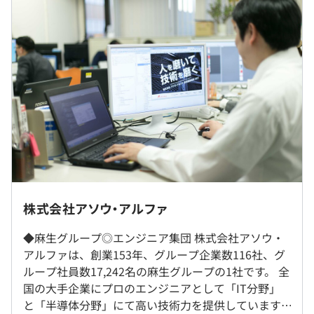
など、全国で10万アイテムのサービスが利用可能です。
■基本給：前職の給与を参考に検討
映画500円引き、テーマパーク最大800円引きなどのサー
■固定残業代：なし（実施分は別途全額支給）
ビスを受けられます。
■その他定額手当：技術手当10,000円~（基本給に上乗
せ）
・電子マネー決済システムの開発
・人工衛星監視システムの開発
・マイナンバーカード申請システムの開発
（※
想定年収
は年収提示額を保証するものではありません）
・クレジットカード決済システムの開発
・自動運転関連システムの開発 等
就業場所の変更範囲
株式会社アソウ・アルファ
9：00～18：00（休憩1時間）
＜雇入時＞
※所定時間外勤務について当社時間外休日労働協定の範囲
◆麻生グループ◎エンジニア集団 株式会社アソウ・
本社もしくはプロジェクト先での勤務となります。
内でおこなう
アソウ・アルファでは、社員ひとりひとりの「もっと学び
アルファは、創業153年、グループ企業数116社、グ
＜変更範囲＞
休憩時間：休憩60分
たい！」「こんなエンジニアになりたい！」という希望を
ループ社員数17,242名の麻生グループの1社です。 全
全体の7割がリモート案件（内1割フルリモート）となっ
平均残業時間：平均16.4時間/月
かなえるため、入社時から豊富な研修を実施しています。
国の大手企業にプロのエンジニアとして「IT分野」
ております。
専門技術力を向上するためのテクニカル研修はもちろん、
と「半導体分野」にて高い技術力を提供しています。