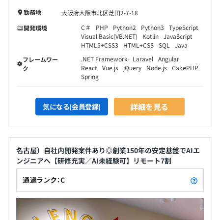
勤務地
大阪府大阪市北区芝田2-7-18
C＃
PHP
Python2
Python3
TypeScript
開発環境
Visual Basic(VB.NET)
Kotlin
JavaScript
HTML5+CSS3
HTML+CSS
SQL
Java
.NET Framework
Laravel
Angular
フレームワー
React
Vue.js
jQuery
Node.js
CakePHP
ク
Spring
詳細を見る
気になる(会員登録)
名古屋）自社内開発案件あり◎創業150年の安定基盤でAIエ
ンジニアへ【研修充実／AI未経験可】リモート7割
通過ランク：C