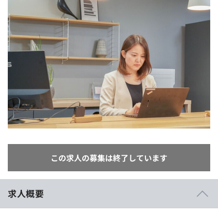
イベント・セミナー
paiza times
再チャレンジ結果一覧
リファレンス
インタビュー
note
就活成功ガイド
プラン
個人向けプラン
法人向けプラン
学校向けプラン
契約内容・クーポン
この求人の募集は終了しています
求人概要