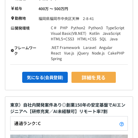
給与
400万 〜 500万円
勤務地
福岡県福岡市中央区天神 2-8-41
C＃
PHP
Python2
Python3
TypeScript
開発環境
Visual Basic(VB.NET)
Kotlin
JavaScript
HTML5+CSS3
HTML+CSS
SQL
Java
.NET Framework
Laravel
Angular
フレームワー
React
Vue.js
jQuery
Node.js
CakePHP
ク
Spring
詳細を見る
気になる(会員登録)
東京）自社内開発案件あり◎創業150年の安定基盤でAIエン
ジニアへ【研修充実／AI未経験可】リモート率7割
通過ランク：C