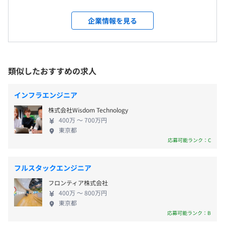
リーダーシップやマネジメントスキルなどのヒューマンス
九州・福岡から始まったグループですが、強力なネ
受動喫煙防止措置に関する事項
キルに着目した研修も大事にしています。
ットワークを強みとして、現在、長崎・熊本・大
企業情報を見る
《年間休日日数124日》
屋内禁煙
また、幅広い分野で活躍できるエンジニアを目指した別分
阪・名古屋・東京にも支店を展開しています。 ◆人
・完全週休二日制（土日）
野への挑戦、「ジョブ・チェンジ」をおこなうための研修
を磨いて技術を磨く 弊社では、エンジニアとして社
・祝日
も取り入れています。
員ひとりひとりが、誇りと自信を持って成長してい
・有給休暇（2023年度取得日数8.8日）
るように充実した研修制度、環境づくりに力を入れ
類似したおすすめの求人
・GW
新宿駅 西口 徒歩8分
【研修の一例】
ています！ まず、弊社に正社員として入社後、階層
・夏季休暇
・内定者研修
別研修を経て、一つの会社の中で限られた領域では
・年末年始休暇
インフラエンジニア
・階層別研修
なく、さまざまなフィールドで活躍しながら高い技
・慶弔休暇
・技術研修
株式会社Wisdom Technology
術を習得し、キャリアアップしていきます。 本当の
・産前・産後休暇
・分野別研修
400万 〜 700万円
技術は自分の意思で考え、道を進む人に身につくも
・育児休暇
東京都
・社員主体の資格取得勉強会
の。技術者の育成に重点をおく当社なら、一つの会
応募可能ランク：C
・テクニカル研修（Java、ネットワークなど）
社のワクにはまるのではなく、あなた自身が道を選
・ヒューマンスキル研修
び、歩み、より市場価値の高い技術者を目指すこと
フルスタックエンジニア
ができます。
・時間外勤務手当
フロンティア株式会社
・通勤手当（上限50,000円）
400万 〜 800万円
・技術手当（10,000円～115,000円）
東京都
プロジェクトごとに選択、オブジェクト指向、ウォーター
応募可能ランク：B
・役割手当（5,000円～15,000円）
フォール、アジャイル、スクラム