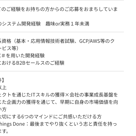
てのご経験をお持ちの方からのご応募をおまちしていま
のシステム開発経験 趣味or実務１年未満
系資格（基本・応用情報技術者試験、GCP/AWS等のク
ービス等）
、C＃を用いた開発経験
におけるB2Bセールスのご経験
件】
以上
ェクトを通じたITスキルの獲得×会社の事業成長基盤を
じた企画力の獲得を通じて、早期に自身の市場価値を向
い方
大切にする6つのマインドにご共感いただける方
Things Done：最後までやり抜くという志と責任を持っ
ます。