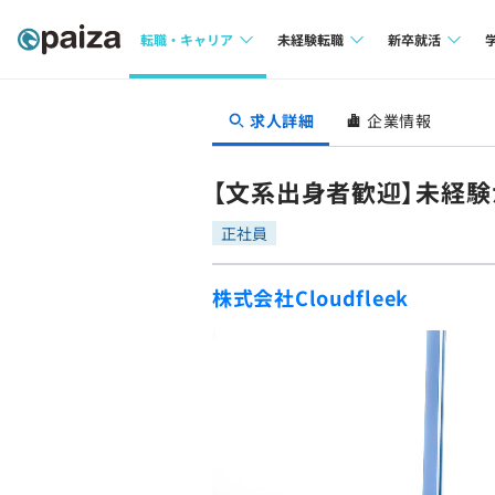
転職・キャリア
未経験転職
新卒就活
求人検索
求人検索
求人検索
求人詳細
企業情報
本選考
インタビュー
インタビュー
インターン
【文系出身者歓迎】未経験
転職成功ガイド
転職成功ガイド
正社員
新卒エージェ
転職エージェント
株式会社Cloudfleek
イベント・セ
インタビュー
就活成功ガイ