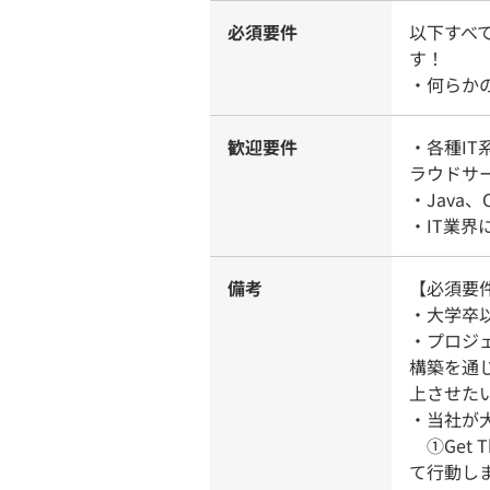
必須要件
以下すべ
す！
・何らか
歓迎要件
・各種IT
ラウドサ
・Java
・IT業界
備考
【必須要
・大学卒
・プロジ
構築を通
上させた
・当社が
①Get 
て行動し