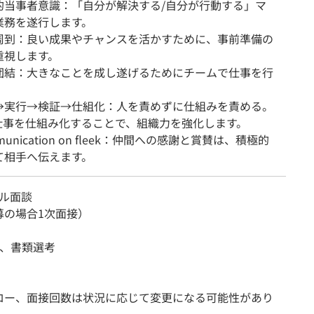
当事者意識：「自分が解決する/自分が行動する」マ
業務を遂行します。
到：良い成果やチャンスを活かすために、事前準備の
重視します。
結：大きなことを成し遂げるためにチームで仕事を行
実行→検証→仕組化：人を責めずに仕組みを責める。
仕事を仕組み化することで、組織力を強化します。
nication on fleek：仲間への感謝と賞賛は、積極的
て相手へ伝えます。
アル面談
募の場合1次面接）
査、書類選考
ロー、面接回数は状況に応じて変更になる可能性があり