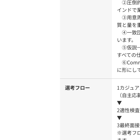
②圧倒的
インドで
③用意周
質と量を
④一致団
います。
⑤仮説→
すべての
⑥Commu
に形にし
選考フロー
1カジュ
（自主応
▼
2適性検
▼
3最終面接
※選考フ