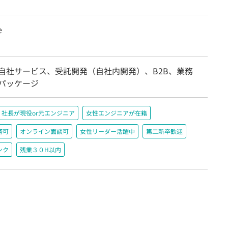
e
/自社サービス、受託開発（自社内開発）、B2B、業務
/パッケージ
社長が現役or元エンジニア
女性エンジニアが在籍
務可
オンライン面談可
女性リーダー活躍中
第二新卒歓迎
ンク
残業３０H以内