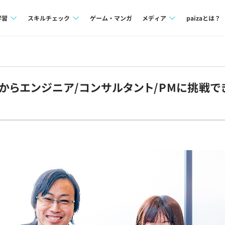
学習
スキルチェック
ゲーム・マンガ
メディア
paizaとは？
講座一覧
プログラミング言語
Tech Team Journal
問題集
SQL
paiza times
からエンジニア/コンサルタント/PMに挑戦で
4択課題
評価結果一覧
note
ント
ナレッジ
再チャレンジ結果一覧
ミナー
リファレンス
プラン
ド
個人向けプラン
法人向けプラン
学校向けプラン