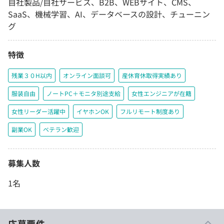
自社製品/自社サービス、B2B、WEBサイト、CMS、
SaaS、機械学習、AI、データベースの設計、チューニン
グ
特徴
残業３０H以内
オンライン面談可
産休育休取得実績あり
服装自由
ノートPC＋モニタ別途支給
女性エンジニアが在籍
女性リーダー活躍中
イヤホンOK
フルリモート制度あり
副業OK
ベテラン歓迎
募集人数
1名
応募要件