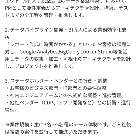
ェクト（例: 大手航空会社のデータ基盤構築 ）において、
PMとして要件定義からアーキテクチャ設計、構築、テス
トまでの全工程を管理・推進します。
2. データパイプライン開発・BI導入による業務効率化支
援
「レポート作成に時間がかかる」といったお客様の課題に
対し、Google Analytics,BigQuery,Looker Studio等を活
用しデータの収集・加工・可視化のアーキテクチャを設計
し、プロジェクトを推進します。
3. ステークホルダー・ベンダーとの折衝・調整
・お客様のビジネス部門・IT部門との要件調整。
・社内エンジニアチームとの技術的な調整・進捗管理。
・他社ベンダー（CDP、アプリ開発など）との折衝・進行
管理。
※案件規模：主に3名～5名程のチーム体制です。ご入社後
は複数の案件を並行して推進いただきます。