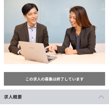
イベント・セミナー
paiza times
再チャレンジ結果一覧
リファレンス
インタビュー
note
就活成功ガイド
プラン
個人向けプラン
法人向けプラン
学校向けプラン
契約内容・クーポン
この求人の募集は終了しています
求人概要