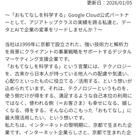
更新日：2026/01/05
～「おもてなしを科学する」Google Cloud公式パートナ
ーとして、アジアトップクラスの実績を誇る私達と、デー
タとAIで企業の変革をリードしませんか？～
当社は1999年に京都で設⽴された、強い技術⼒と解析⼒
を背景にクライアントの事業戦略をサポートするデジタル
マーケティング支援企業です。
「おもてなしを科学する」という言葉には、テクノロジー
を、古来から日本人が持っている他人への配慮や気遣い、
心配りといったものに役立てる／活用する、という想いが
込められています。それは、テクノロジーというものを、
使う側だけが得をする、満足するような自己本位の利用に
ではなく、使われる側（＝お客さま）も幸せになる、嬉し
くなる、得をする、そんな心のこもった「おもてなし」に
最大限活用したい、という想いです。
私たちは、インターネットの黎明期に、京都で生まれた企
業です。インターネット企業らしさと、京都で生まれた企