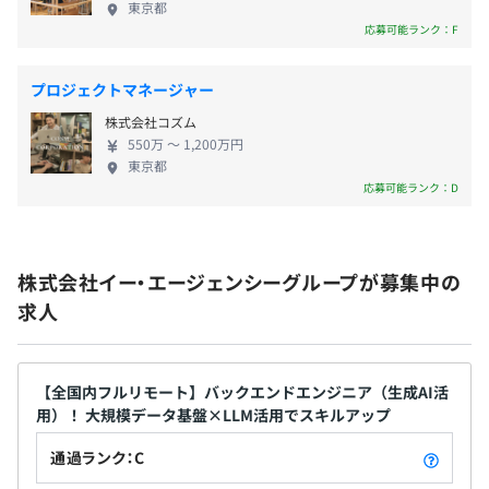
東京都
イザー1名、人材開発コンサルタント1名
応募可能ランク：F
・資格取得支援
・自己啓発支援
プロジェクトマネージャー
外部セミナー受講・勉強会出席・書籍購入など、社員の自
株式会社コズム
主的な「学び・能力開発」を会社として応援しています
550万 〜 1,200万円
東京都
期初に自身で目標を考え、上長と相談しながら達成基準な
応募可能ランク：D
どを設定します。
賞与あり：年2回（業績による）
半期ごとの評価面談をおこない、個々の目標の振り返りを
行い年間を通して目標の達成度で評価を決定します。
株式会社イー・エージェンシーグループが募集中の
評価面談以外にも、1on1など定期的に面談等を行いなが
求人
ら、リモート下でも個別の進捗確認やフォローを行ってい
昇給あり：年1回（4月）
ます。
【全国内フルリモート】バックエンドエンジニア（生成AI活
用）！ 大規模データ基盤×LLM活用でスキルアップ
各種保険完備（関東ITソフトウェア健康保険組合加⼊）
所属事業部はエンジニアやセールス職も含め78名です。当
通過ランク：C
社の半数の社員が所属しており、力を入れている事業で