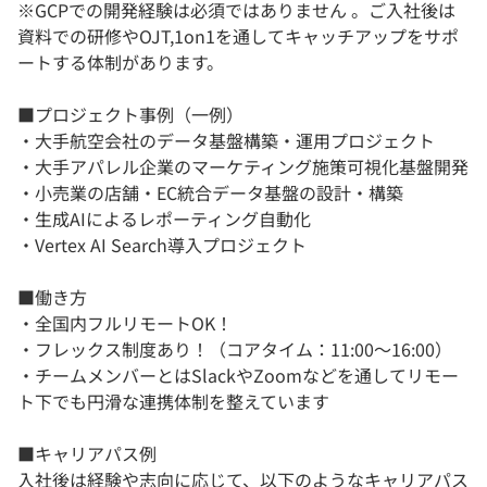
※GCPでの開発経験は必須ではありません 。ご入社後は
資料での研修やOJT,1on1を通してキャッチアップをサポ
ートする体制があります。
■プロジェクト事例（一例）
・大手航空会社のデータ基盤構築・運用プロジェクト
・大手アパレル企業のマーケティング施策可視化基盤開発
・小売業の店舗・EC統合データ基盤の設計・構築
・生成AIによるレポーティング自動化
・Vertex AI Search導入プロジェクト
■働き方
・全国内フルリモートOK！
・フレックス制度あり！（コアタイム：11:00～16:00）
・チームメンバーとはSlackやZoomなどを通してリモー
ト下でも円滑な連携体制を整えています
■キャリアパス例
入社後は経験や志向に応じて、以下のようなキャリアパス