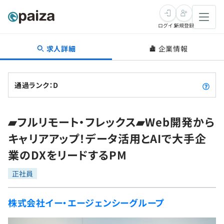
ログイン
新規登録
求人詳細
企業情報
転職・キャリア
未経験転職
求人検索
通過ランク：D
新卒就活
求人検索
インタビュー
▰フルリモート・フレックス▰Web開発から
学習
求人検索
インタビュー
転職成功ガイド
キャリアアップ！データ活用とAIで大手企
本選考
スキルチェック
講座一覧
業のDXをリードするPM
転職成功ガイド
転職エージェント
ゲーム・マンガ
インターン
プログラミング言語
正社員
問題集
メディア
SQL
4択課題
株式会社イー・エージェンシーグループ
新卒エージェント
paizaとは？
Tech Team Journal
評価結果一覧
ナレッジ