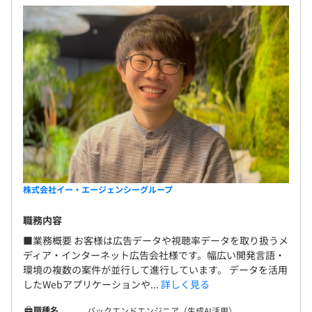
す。
プロジェクトは3～4人ほどのチームで行います。
無期雇用
試用期間あり：3ヶ月
※試用期間中の勤務条件に変更はありません。
株式会社イー・エージェンシーグループ
職務内容
■業務概要 お客様は広告データや視聴率データを取り扱うメ
主に3名～10名ほどのチーム体制で動きます
ディア・インターネット広告会社様です。幅広い開発言語・
環境の複数の案件が並行して進行しています。 データを活用
したWebアプリケーションや...
詳しく見る
職種名
バックエンドエンジニア（生成AI活用）