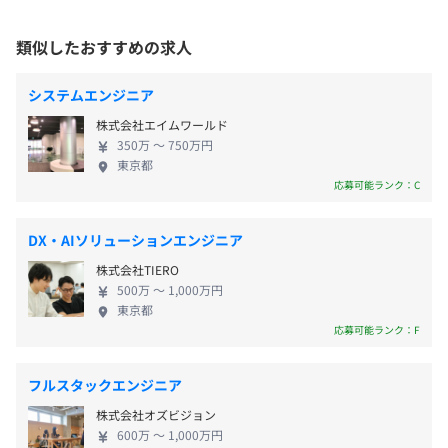
休憩時間：60分（11時30分から15時30分の間）
受動喫煙防止措置に関する事項
現在は、東京、京都、上海、シンガポール、ジャカ
平均残業時間：20時間程度／月
敷地内禁煙（喫煙場所あり）
ルタ、タイ、マレーシアにもオフィスを設け、環境
類似したおすすめの求人
変化の激しいデジタル業界の中で時代に適した商品
サービスを提供しています。 弊社では、働くスタッ
・ノートPC、外部モニターを支給します。
システムエンジニア
フと会社が共に成長できる会社であること、京都発
・PC種別（Windows/Mac）はご要望に応じて支給しま
株式会社エイムワールド
・完全週休2日制、年間休日128日
祥の企業として「おもてなし」を大切にした事業を
・JR・東京メトロ「有楽町駅」より徒歩2分
す。
350万 〜 750万円
・夏季休暇4日
展開したいと考えています。 そして、今のデジタル
・東京メトロ「日比谷駅」より徒歩2分
東京都
・年末年始4日
化の流れを受け、これまで以上に、デジタルマーケ
・東京メトロ「銀座駅」より徒歩7分
応募可能ランク：C
・有給休暇（入社半年経過後10～20日）
ティング領域における幅広い事業展開のノウハウを
・誕生日休暇、慶弔休暇、育児介護休暇、産前・産後休暇
活かして、『社会の期待に応えられる会社』を目指
駅前にはマルイ・ビックカメラ・三省堂書店が、少し足を
ウォーターフォール
DX・AIソリューションエンジニア
していきます。
延ばせば日比谷ミッドタウン・TOHOシネマズ・宝塚劇場
株式会社TIERO
があり、
500万 〜 1,000万円
買物・エンターテイメントの一等地です。
東京都
・通勤手当：月額5万円までを上限に実費支給
応募可能ランク：F
・在宅勤務手当
・PCは開発業務・環境に合わせて最適なものを支給
フルスタックエンジニア
（Win・Mac選択可能）
株式会社オズビジョン
・現場でのOJT、Off-jtを使った教育カリキュラム
BigQuery
600万 〜 1,000万円
・英会話レッスン補助、専属（外部委託）キャリアアドバ