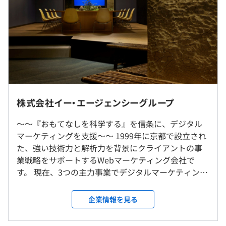
できる環境です。
・在宅勤務手当：5,000円
・固定残業代：89,420 円～
※固定残業代の相当時間：30.0時間/月
・住宅手当：20,000円/月
・大手航空会社のデータ基盤構築・運用プロジェクト
・大手アパレル企業のマーケティング施策可視化基盤開発
・小売業の店舗・EC統合データ基盤の設計・構築
・生成AIによるレポーティング自動化
・Vertex AI Search導入プロジェクト
（※
想定年収
は年収提示額を保証するものではありません）
株式会社イー・エージェンシーグループ
遠隔地勤務メンバー活躍中！（北海道、京都府、愛知県な
～～『おもてなしを科学する』を信条に、デジタル
ど）
マーケティングを支援～～ 1999年に京都で設⽴され
■勤務時間：9:30～18:30
た、強い技術⼒と解析⼒を背景にクライアントの事
・英会話レッスン補助
就業場所の変更範囲
・フレックスタイム制（コアタイム：11時～16時）
業戦略をサポートするWebマーケティング会社で
・GC関連資格取得支援あり（受験料補助、資格手当）
＜雇入時＞
す。 現在、3つの主力事業でデジタルマーケティング
・外部提携キャリアコンサルタント1名、社内キャリアコ
自宅および東京本社
■働く環境
を支援しています。 私たちが常に時代にあった商品
ンサルタント1名
＜変更範囲＞
・全国フルリモート可／遠隔地採用有（一部条件有）
やサービスを提供し続けてこれたのは、創業の地、
・自己啓発支援
企業情報を見る
会社の定める場所（テレワークを行う場所を含む）
・服装自由
京都の独自技術に拘るベンチャー企業を多数生み出
外部セミナー受講・勉強会出席・書籍購入など、社員の自
・PC種別（Windows/Mac）はご要望に応じて支給
しつつ、長期的目線で経営を心掛けてきたからです。
主的な「学び・能力開発」を会社として応援しています