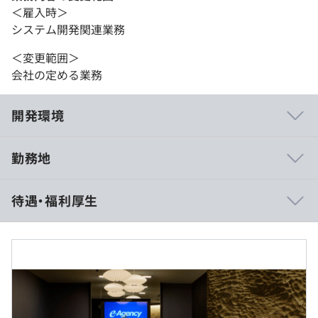
＜雇入時＞
システム開発関連業務
＜変更範囲＞
会社の定める業務
開発環境
勤務地
・お客様は上場している大手企業様中心です。日本を代表
待遇・福利厚生
する企業群と中長期的な信頼関係が築かれている会社で
す。
・技術選定からお任せしていきますので、Vertex AIや機
械学習など、実務を通して新たな技術を習得できます。
・全国内フルリモート可能な環境ややフレックス制度な
■月給：470,920 円～
ど、ライフワークバランスが充実しており、スキルアッ
■内訳：
プ・キャリアアップを目指しつつ、腰を据えて働くことが
・基本給：356,500 円～