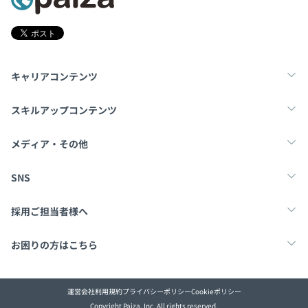
キャリアコンテンツ
転職・キャリア
未経験転職
新卒就活
スキルアップコンテンツ
学習
スキルチェック
マンガ・ゲーム
メディア・その他
Tech Team Journal
paiza times
note
SNS
X
Facebook
採用ご担当者様へ
採用・教育をお考えの企業様へ
中途求人掲載はこちら
お困りの方はこちら
paizaとは？
お問い合わせ・FAQ
運営会社
利用規約
プライバシーポリシー
Cookieポリシー
Copyright Paiza, Inc. All rights reserved.