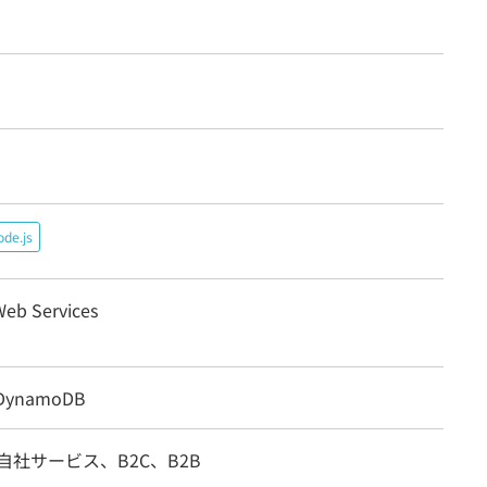
de.js
eb Services
DynamoDB
自社サービス、B2C、B2B