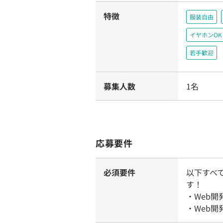
特徴
服装自由
イヤホンOK
若手歓迎
募集人数
1名
応募要件
必須要件
以下すべ
す！
・Web
・Web