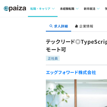
転職・キャリア
未経験転職
新卒就活
求人検索
求人検索
求人検索
求人詳細
企業情報
本選考
インタビュー
インタビュー
インターン
テックリード◎TypeSc
転職成功ガイド
転職成功ガイド
モート可
新卒エージェ
転職エージェント
正社員
イベント・セ
エッグフォワード株式会社
インタビュー
就活成功ガイ