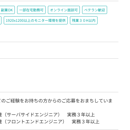
副業OK
一部在宅勤務可
オンライン面談可
ベテラン歓迎
1920x1200以上のモニター環境を提供
残業３０H以内
てのご経験をお持ちの方からのご応募をおまちしていま
開発（サーバサイドエンジニア） 実務３年以上
開発（フロントエンドエンジニア） 実務３年以上