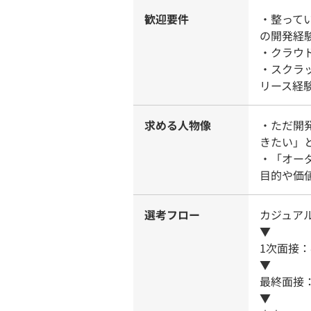
歓迎要件
・整って
の開発経
・クラウド
・スクラ
リース経
求める人物像
・ただ開
きたい」
・「オー
目的や価
選考フロー
カジュアル
▼
1次面接
▼
最終面接
▼