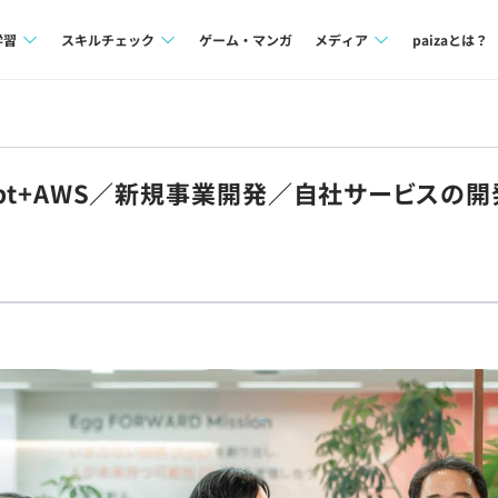
学習
スキルチェック
ゲーム・マンガ
メディア
paizaとは？
講座一覧
プログラミング言語
Tech Team Journal
問題集
SQL
paiza times
ript+AWS／新規事業開発／自社サービスの
4択課題
評価結果一覧
note
ント
ナレッジ
再チャレンジ結果一覧
ミナー
リファレンス
プラン
ド
個人向けプラン
法人向けプラン
学校向けプラン