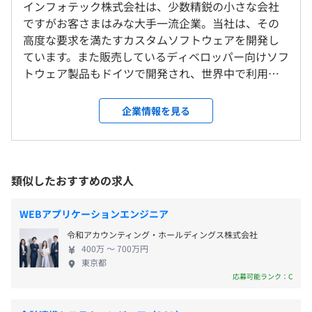
インフォテック株式会社は、少数精鋭の小さな会社
・コアタイム 10:00～16:00
ですがお客さまはみな大手一流企業。当社は、その
就業場所の変更範囲
休憩時間：12:30～13:30（60分）
高度な要求を満たすカスタムソフトウェアを開発し
＜雇入時＞
平均残業時間：平均10時間／月
ています。また販売しているディベロッパー向けソフ
東京オフィス
トウェア製品もドイツで開発され、世界中で利用さ
＜変更範囲＞
れている著名なソフトウェアです。 私たちは、ソフ
会社の定める場所（テレワークをおこなう場所を含む）
トウェア技術者の基本的なスキルとしてプログラミ
企業情報を見る
・完全週休2日制
ングを重視しています。 カスタムソフト開発では、
・祝祭日
受動喫煙防止措置に関する事項
お客さまの要望のヒアリング、提案、システムの設
・夏期休暇
従業員に対する受動喫煙対策：屋内禁煙
計、そして自らプログラムする技術者の育成を行い
・年末年始休暇
ます。 今後は新しい仲間を迎え、従来の開発技術に
類似したおすすめの求人
など
加え、AIなどの最新技術を応用した受託開発や製
年次有給休暇は初年度10日を付与
品、サービスのビジネス展開を目指していきます。
WEBアプリケーションエンジニア
京王線「府中駅」から徒歩2分
◆事業紹介◆ ▍カスタムソリューションサービス 企
南武線／武蔵野線「府中本町」から徒歩12分
令和アカウンティング・ホールディングス株式会社
業ユーザーの業務システムの開発を受託するサービ
400万 〜 700万円
ス。ひとりですべての開発業務を担当する「専任担
東京都
・通勤手当（全額支給）
当制」という業界でもユニークなサービスを提供し
応募可能ランク：C
・残業手当
ています。 ▍ソフトウェア製品の開発・販売 システ
ム開発者や企業の情報システム部門向けのソフトウ