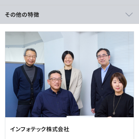
その他の特徴
想定年収：：370万円～740万円
■賃金形態：月給制
■賃金の決定方法：当社規定により決定いたします
■月給：約32万円〜49万円
・基本給：約24万円〜49万円
【関連する開発技術】
・固定残業代：35時間分、約67,000円～約133,000円
開発プラットフォームはWindows、Linuxが主となりま
（超過分は別途支給）
す。
C、C++などの本格的な言語の他PHPなどのスクリプト言
語、MS Excel、MS Accessベースのアプリケーションの提
案、開発もおこなっています。
データベースは、SQL Server、MySQL、PostgreSQL、
（※
想定年収
は年収提示額を保証するものではありません）
Oracleなどを使用しています。
最近は iOS、Androidなどのモバイル開発も増えてきてい
ます。
◎リモート勤務可（週1日以上）
インフォテック株式会社
◎転勤はありません
《フレックスタイム制》