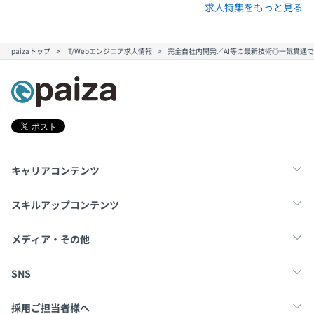
求人特集をもっと見る
paizaトップ
IT/Webエンジニア求人情報
完全自社内開発／AI等の最新技術◎一気貫通
キャリアコンテンツ
転職・キャリア
未経験転職
新卒就活
スキルアップコンテンツ
学習
スキルチェック
マンガ・ゲーム
メディア・その他
Tech Team Journal
paiza times
note
SNS
X
Facebook
採用ご担当者様へ