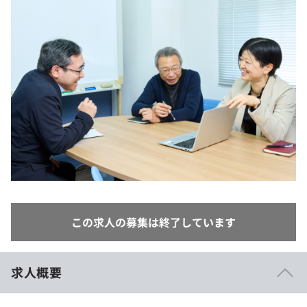
イベント・セミナー
paiza times
再チャレンジ結果一覧
リファレンス
インタビュー
note
就活成功ガイド
プラン
個人向けプラン
法人向けプラン
学校向けプラン
契約内容・クーポン
この求人の募集は終了しています
求人概要