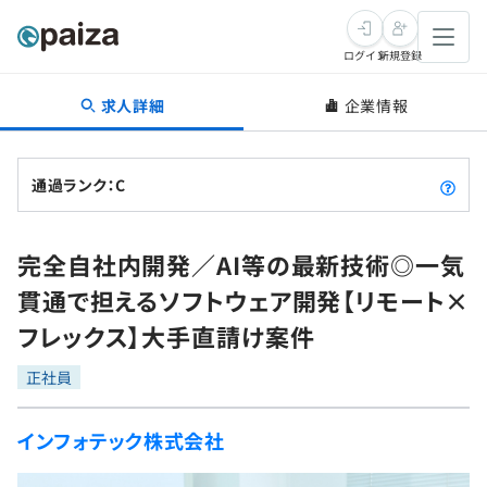
ログイン
新規登録
求人詳細
企業情報
転職・キャリア
未経験転職
求人検索
通過ランク：C
新卒就活
求人検索
インタビュー
完全自社内開発／AI等の最新技術◎一気
学習
求人検索
インタビュー
転職成功ガイド
貫通で担えるソフトウェア開発【リモート×
本選考
スキルチェック
講座一覧
フレックス】大手直請け案件
転職成功ガイド
転職エージェント
ゲーム・マンガ
インターン
プログラミング言語
正社員
問題集
メディア
SQL
4択課題
インフォテック株式会社
新卒エージェント
paizaとは？
Tech Team Journal
評価結果一覧
ナレッジ