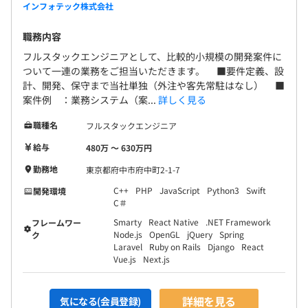
インフォテック株式会社
職務内容
フルスタックエンジニアとして、比較的小規模の開発案件に
ついて一連の業務をご担当いただきます。 ■要件定義、設
計、開発、保守まで当社単独（外注や客先常駐はなし） ■
案件例 ：業務システム（案...
詳しく見る
職種名
フルスタックエンジニア
給与
480万 〜 630万円
勤務地
東京都府中市府中町2-1-7
C++
PHP
JavaScript
Python3
Swift
開発環境
C＃
Smarty
React Native
.NET Framework
フレームワー
Node.js
OpenGL
jQuery
Spring
ク
Laravel
Ruby on Rails
Django
React
Vue.js
Next.js
詳細を見る
気になる(会員登録)