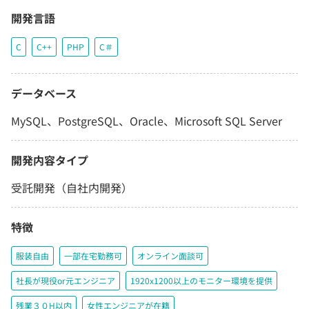
開発言語
C
C++
PHP
C＃
データベース
MySQL、PostgreSQL、Oracle、Microsoft SQL Server
開発内容タイプ
受託開発（自社内開発）
特徴
服装自由
一部在宅勤務可
オンライン面談可
社長が現役or元エンジニア
1920x1200以上のモニター環境を提供
残業３０H以内
女性エンジニアが在籍