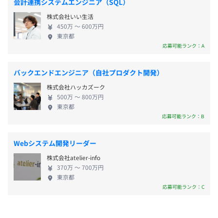
会計連携システムエンジニア（SQL）
ェア製品の開発、販売を行っています。 現在、主力
株式会社いい生活
などPDF生成ライブラリー PDFlib で、1600社のお客
賞与：年1回（6月）
450万 〜 600万円
様にご利用いただいています。
東京都
※会社、および個人業績による
応募可能ランク：A
バックエンドエンジニア（自社プロダクト開発）
昇給 ：年1回
株式会社ハッカズーク
500万 〜 800万円
東京都
応募可能ランク：B
無期雇用
Webシステム開発リーダー
株式会社atelier-info
370万 〜 700万円
東京都
3カ月（期間中、待遇の変更はありません）
応募可能ランク：C