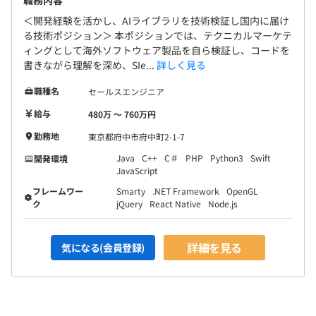
職務内容
＜開発経験を活かし、AIライブラリを技術検証し国内に届け
る技術ポジション＞ 本ポジションでは、テクニカルマーケテ
ィングとして海外ソフトウェア製品を自ら検証し、コードを
書きながら理解を深め、SIe...
詳しく見る
職種名
セールスエンジニア
給与
480万 〜 760万円
勤務地
東京都府中市府中町2-1-7
Java
C++
C＃
PHP
Python3
Swift
開発環境
JavaScript
フレームワー
Smarty
.NET Framework
OpenGL
ク
jQuery
React Native
Node.js
詳細を見る
気になる(会員登録)