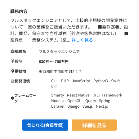
職務内容
フルスタックエンジニアとして、比較的小規模の開発案件に
ついて一連の業務をご担当いただきます。 ■要件定義、設
計、開発、保守まで当社単独（外注や客先常駐はなし） ■
案件例 ：業務システム（案...
詳しく見る
職種名
フルスタックエンジニア
給与
630万 〜 760万円
勤務地
東京都府中市府中町2-1-7
C++
PHP
JavaScript
Python3
Swift
開発環境
C＃
Smarty
React Native
.NET Framework
フレームワー
Node.js
OpenGL
jQuery
Spring
ク
Laravel
Django
Vue.js
Next.js
詳細を見る
気になる(会員登録)