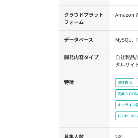
クラウドプラット
Amazon W
フォーム
データベース
MySQL、P
開発内容タイプ
自社製品/
タルサイ
特徴
服装自由
残業３０H
オンライン
1920x1
募集人数
2名