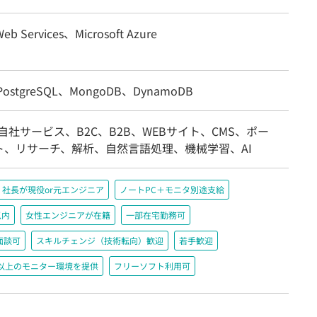
eb Services、Microsoft Azure
ostgreSQL、MongoDB、DynamoDB
自社サービス、B2C、B2B、WEBサイト、CMS、ポー
ト、リサーチ、解析、自然言語処理、機械学習、AI
社長が現役or元エンジニア
ノートPC＋モニタ別途支給
以内
女性エンジニアが在籍
一部在宅勤務可
面談可
スキルチェンジ（技術転向）歓迎
若手歓迎
200以上のモニター環境を提供
フリーソフト利用可