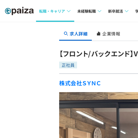
転職・キャリア
未経験転職
新卒就活
求人検索
求人検索
求人検索
求人詳細
企業情報
本選考
インタビュー
インタビュー
インターン
【フロント/バックエンド】Vue.
転職成功ガイド
転職成功ガイド
正社員
新卒エージェ
転職エージェント
株式会社ＳＹＮＣ
イベント・セ
インタビュー
就活成功ガイ