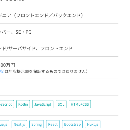
ンジニア（フロントエンド／バックエンド）
バー、SE・PG
ンド/サーバサイド、フロントエンド
800万円
収
は年収提示額を保証するものではありません）
eScript
Kotlin
JavaScript
SQL
HTML+CSS
ue.js
Next.js
Spring
React
Bootstrap
Nuxt.js