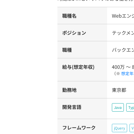
職種名
Webエ
ポジション
テックメン
職種
バックエ
給与(想定年収)
400万 〜 
（※
想定年
勤務地
東京都
開発言語
Java
Typ
フレームワーク
jQuery
V