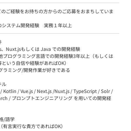
てのご経験をお持ちの方からのご応募をおまちしていま
のシステム開発経験 実務１年以上
件
js、Nuxt.jsもしくは Java での開発経験
他プログラミング言語での開発経験3年以上（もしくは
等という自信や経験があればOK）
グラミング/開発作業が好きである
キル
otlin / Vue.js / Next.js /Nuxt.js / TypeScript / Solr /
cSearch / プロンプトエンジニアリング を用いての開発経
格/語学
（有言実行な貴方であればOK）