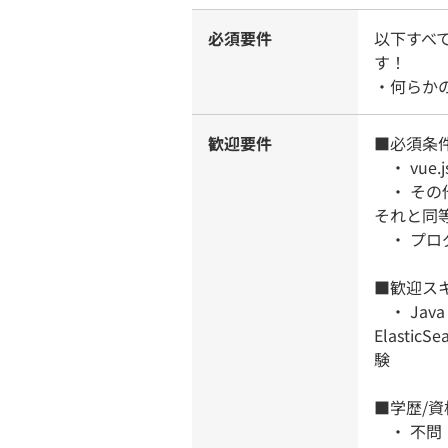
必須要件
以下すべ
す！
・何らか
歓迎要件
■必須条
・ vue.
・ その
それと同
・ プロ
■歓迎ス
・ Java / K
Elasti
験
■学歴/資
・ 不問