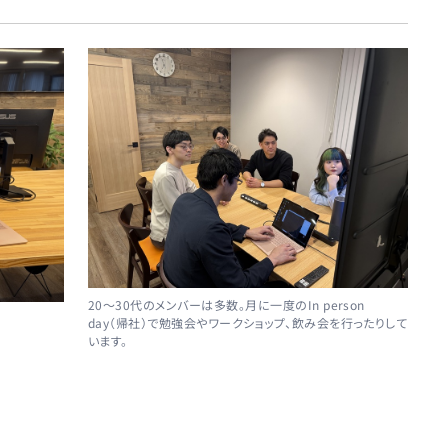
20～30代のメンバーは多数。月に一度のIn person
day（帰社）で勉強会やワークショップ、飲み会を行ったりして
います。