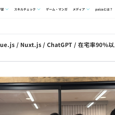
学習
スキルチェック
ゲーム・マンガ
メディア
paizaとは？
講座一覧
プログラミング言語
Tech Team Journal
問題集
SQL
paiza times
js / Nuxt.js / ChatGPT / 在宅率90%
4択課題
評価結果一覧
note
ント
ナレッジ
再チャレンジ結果一覧
ミナー
リファレンス
プラン
ド
個人向けプラン
法人向けプラン
学校向けプラン