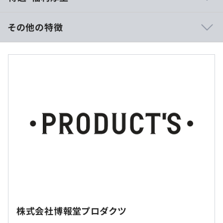
その他の特徴
■年収：600万円〜1000万円
※上記はあくまでも目安となり、スキル・ご経験に応じて
変動します。
（※
想定年収
は年収提示額を保証するものではありません）
■専門業務型裁量労働制（みなし労働時間：1日8時間00
分）
※時間外労働有無：あり
※在宅勤務制度あり
株式会社博報堂プロダクツ
※標準的な勤務時間帯：9：30～17：30