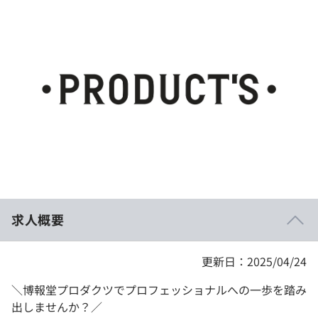
イベント・セミナー
paiza times
再チャレンジ結果一覧
リファレンス
インタビュー
note
就活成功ガイド
プラン
個人向けプラン
法人向けプラン
学校向けプラン
求人概要
契約内容・クーポン
更新日：2025/04/24
＼博報堂プロダクツでプロフェッショナルへの一歩を踏み
出しませんか？／