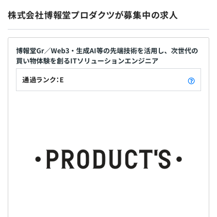
無期雇用
株式会社博報堂プロダクツが募集中の求人
博報堂Gr／Web3・生成AI等の先端技術を活用し、次世代の
9カ月（条件などの変更はありません）
買い物体験を創るITソリューションエンジニア
通過ランク：E