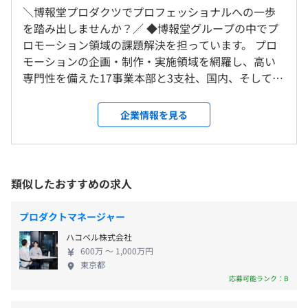
休憩時間：12：00～13：00（60分）
＼博報堂プロダクツでプロフェッショナルへの一歩
就業場所の変更範囲
平均残業時間：平均20〜30時間／月
を踏み出しませんか？／ ◆博報堂グループの中でプ
＜雇入時＞
ロモーション領域の課題解決を担っています。 プロ
豊洲本社、赤坂Bizタワーオフィス（東京都港区赤坂5-3-
モーションの企画・制作・実施領域を網羅し、高い
1）および自宅
専門性を備えた17事業本部と3支社、国内、そして海
＜変更範囲＞
■完全週休2日制（土・日）
外を拠点とする関係会社の横連携によって、広告表
会社の定める場所（在宅勤務をおこなう場所、常駐の場合
■祝日
現の企画・制作だけではなく、デジタル分野を含め
は常駐先の事業所、出向の場合は出向先の事業所、海外勤
企業情報を見る
■年末年始休暇（12月29日〜1月3日）
たあらゆる販路・ツールを組み合わせた施策実施ま
務の場合はその勤務地を含む）
■有給休暇（年20日 ※初年度は入社月により変動）
でを統合型プロモーションとして実現できる環境が
■フリーバカンス制度（年2回、連続5日間の休暇制度）
備わっています。 ◆デジタルで、新しい前例をつく
※全社員必須取得
受動喫煙防止措置に関する事項
っていく。 わたしたちが掲げる「顧客化力」を最大
類似したおすすめの求人
■リフレッシュ休暇（正社員として勤続5年ごとに、連続
屋内原則禁煙（喫煙専用室あり）
限に発揮するためのもとになっているのが、8の事業
5日間の休暇付与）
領域の高い「専門性」と「実施力」です。ひとりでも
■慶弔休暇
プロダクトマネージャー
多くの生活者に、商品を手にとり、買い、買い続け
■産前・産後休暇（※取得実績あり）
ハコベル株式会社
る理由をつくるために、新領域のプロモーション・
■育児休暇（※取得実績あり）
〈本社〉
600万 〜 1,000万円
アクティベーションをワンストップで提供していま
■介護休暇
東京都
東京メトロ有楽町線「豊洲駅」より徒歩8分
す。 ◆博報堂プロダクツの仕事は、プロフェッショ
応募可能ランク：B
※無料シャトルバスあり
ナルたちの共創から生まれます。 専門領域の異なる