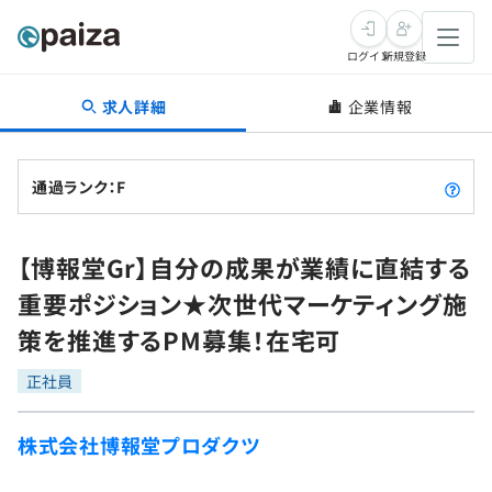
ログイン
新規登録
求人詳細
企業情報
転職・キャリア
未経験転職
求人検索
通過ランク：F
新卒就活
求人検索
インタビュー
【博報堂Gr】自分の成果が業績に直結する
学習
求人検索
インタビュー
転職成功ガイド
重要ポジション★次世代マーケティング施
本選考
スキルチェック
講座一覧
策を推進するPM募集！在宅可
転職成功ガイド
転職エージェント
ゲーム・マンガ
インターン
プログラミング言語
正社員
問題集
メディア
SQL
4択課題
株式会社博報堂プロダクツ
新卒エージェント
paizaとは？
Tech Team Journal
評価結果一覧
ナレッジ