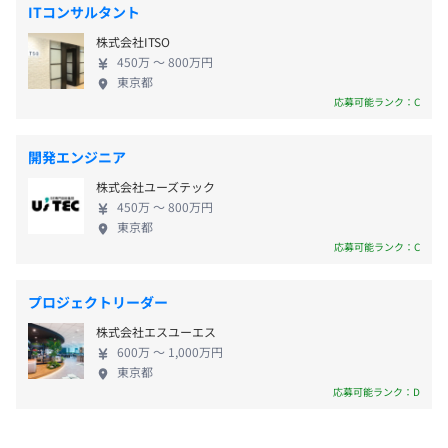
メンバーが集い、知恵を出し合い、技術を組み合わ
ITコンサルタント
せ、企画から実施にいたるまで、丁寧に丁寧にこし
通勤手当（半年ごとに定期券代を支給）
株式会社ITSO
らえる。その経験は、刺激となり、学びとなり、個々
450万 〜 800万円
のプロへの道を切り拓くための原動力にもつながっ
東京都
ています。 ◆人生100年時代。好きな仕事でプロ
応募可能ランク：C
フェッショナルを目指そう！ 博報堂プロダクツには
賞与：年1回（5月）
「こしらえる」を生業とする90を超える専門職があ
※前年度業績に基づく成果報酬型
開発エンジニア
ります。広告制作の域を超え、さまざまなプロモーシ
株式会社ユーズテック
ョン領域のプロが集い、互いに高め合いながら、生
450万 〜 800万円
涯好きな仕事で生きていく。それが博報堂プロダク
東京都
ツで働くということです。 ひとりひとりが自立した
応募可能ランク：C
給与改定：年1回（7月）
キャリアを歩み、高い成果を生み出す喜びを感じて
ほしい。自分らしい働き方を大切にしながら、その
プロジェクトリーダー
能力を最大限に発揮してほしい。そのための「育成
株式会社エスユーエス
の仕組みと文化」、さまざまな制度や施策、環境が
社会保険完備（健康保険・厚生年金加入・雇用保険・労災
600万 〜 1,000万円
整っています。
東京都
保険）
応募可能ランク：D