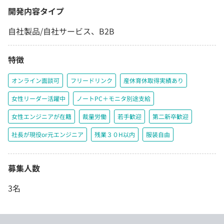
開発内容タイプ
自社製品/自社サービス、B2B
特徴
オンライン面談可
フリードリンク
産休育休取得実績あり
女性リーダー活躍中
ノートPC＋モニタ別途支給
女性エンジニアが在籍
裁量労働
若手歓迎
第二新卒歓迎
社長が現役or元エンジニア
残業３０H以内
服装自由
募集人数
3名