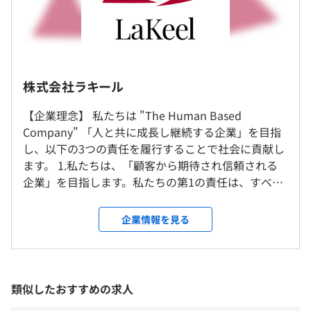
速で開発し、運用のなかで改良していく。
開発されたアプリケーションをパーツとして組み合わせる
ことでまた新たな価値を生み出していく。
エンジニアとしてモノをつくり、顧客に価値を提供する手
（※
想定年収
は年収提示額を保証するものではありません）
ごたえを実感することができます。
株式会社ラキール
※職種により、会社が指定する場所（客先常駐等）での勤
開発するアプリケーションの可能性は無限大。あなたのス
【企業理念】 私たちは "The Human Based
務となる場合があります
・就業時間 9:00～18:00（休憩1時間）
キルとクリエイティビティを生かせる環境があります。
Company" 「人と共に成長し継続する企業」を目指
※転居を伴う転勤はありません
・フレックスタイム勤務制度（コアタイム10：00～16：
し、以下の3つの責任を履行することで社会に貢献し
00）または裁量労働制（職務等級により決定）
ます。 1.私たちは、「顧客から期待され信頼される
就業場所の変更範囲
休憩時間：休憩60分
企業」を目指します。私たちの第1の責任は、すべて
＜雇入時＞
平均残業時間：平均20時間／月
の顧客に対するものです。 2.私たちは、「社員から
◇スキルアップ支援◇
東京本社、および自宅
期待され愛される企業」を目指します。私たちの第2
・資格取得支援金制度
企業情報を見る
＜変更範囲＞
の責任は、すべての社員に対するものです 3.私たち
・定期社内ウェビナー（自社製品・サービスのロードマッ
会社の定める場所
は、「株主から期待され評価される企業」を目指し
プ公表、新機能、新技術の紹介）
＜年間休日120日以上＞
ます。私たちの第3の責任は、すべての株主に対する
・ハッカソン（予定）
・完全週休2日制（土日祝日、年末年始休日）
受動喫煙防止措置に関する事項
ものです。 【LaKeel Way】 私たちが成長し続けるた
・製品エンジニアの公募（キャリアチェンジ）
類似したおすすめの求人
・年次有給休暇：入社6か月経過後10日付与、以降1年ご
敷地内禁煙
めの考え方、行動指針が "LaKeel Way" です。すべて