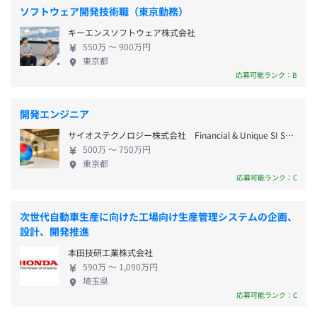
とに勤続年数に応じて付与（最大20日）
の社員はLaKeel Wayを理解し、実践することを期待
ソフトウェア開発技術職（東京勤務）
・産休育休・介護休業、子の看護休暇、介護休暇
されています。 「ロイヤリティ」 Royalty：企業理念
キーエンスソフトウェア株式会社
・リフレッシュ休暇、創立記念日休暇、慶弔休暇
に共感し、チームの一員として誇りを持って行動す
希望に応じて支給予定
550万 〜 900万円
ること 「問題解決能力」 Capability for problem
■都営地下鉄三田線「御成門駅」A5出口より 徒歩約3分
東京都
solving：立ちはだかるさまざまな問題に対して自分
■東京メトロ日比谷線「神谷町駅」3番出口より 徒歩約4
応募可能ランク：B
事として行動すること 「イノベーション」
分
・通勤手当（1ヶ月定期代を実費支給（上限5万円））
Innovative：探求心、想像力をもってブレイクスル
開発エンジニア
・時間外勤務手当
ーに挑むこと 「プロフェッショナル」
サイオステクノロジー株式会社 Financial & Unique SI Service Line
Professional：高い専門性をもって有言実行すること
500万 〜 750万円
「ヒューマンスキル」 Human skill：ポジティブかつ
東京都
建設的に物事をとらえ、チームと自身の成長を継続
Docker、AWS CloudFormation、Kubernetes
応募可能ランク：C
すること
・年2回（6月、12月）
※給与2ヶ月分を基準とし、会社業績・個人評価により変
次世代自動車生産に向けた工場向け生産管理システムの企画、
動あり
設計、開発推進
本田技研工業株式会社
590万 〜 1,090万円
埼玉県
給与改定：年1回（1月）
応募可能ランク：C