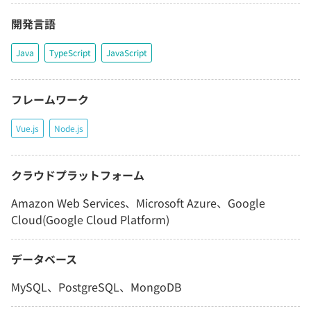
開発言語
Java
TypeScript
JavaScript
フレームワーク
Vue.js
Node.js
クラウドプラットフォーム
Amazon Web Services、Microsoft Azure、Google
Cloud(Google Cloud Platform)
データベース
MySQL、PostgreSQL、MongoDB