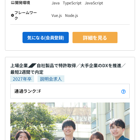
開発環境
Java
TypeScript
JavaScript
フレームワー
Vue.js
Node.js
ク
詳細を見る
気になる(会員登録)
上場企業◢◤自社製品で特許取得／大手企業のDXを推進／
最短2週間で内定
2027年卒
説明会求人
通過ランク：F