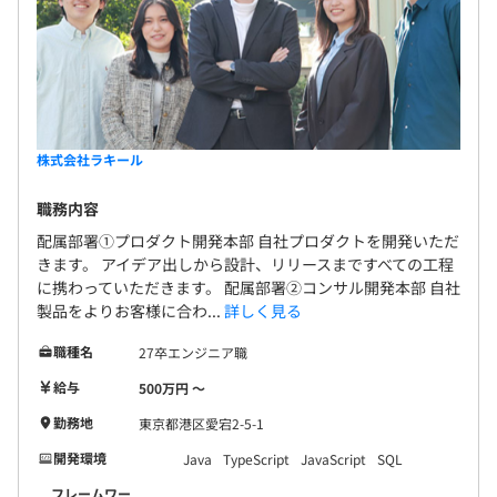
株式会社ラキール
職務内容
配属部署①プロダクト開発本部 自社プロダクトを開発いただ
きます。 アイデア出しから設計、リリースまですべての工程
に携わっていただきます。 配属部署②コンサル開発本部 自社
製品をよりお客様に合わ...
詳しく見る
職種名
27卒エンジニア職
給与
500万円 〜
勤務地
東京都港区愛宕2-5-1
開発環境
Java
TypeScript
JavaScript
SQL
フレームワー