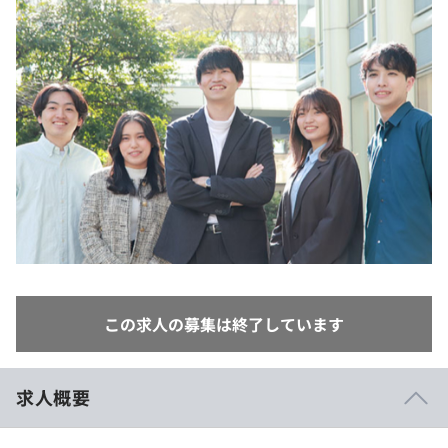
イベント・セミナー
paiza times
再チャレンジ結果一覧
リファレンス
インタビュー
note
就活成功ガイド
プラン
個人向けプラン
法人向けプラン
学校向けプラン
契約内容・クーポン
この求人の募集は終了しています
求人概要