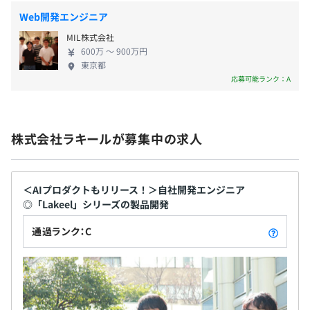
Web開発エンジニア
MIL株式会社
関東ITソフトウェア健康保険組合加入
600万 〜 900万円
社会保険完備（雇用・健康・労災・厚生年金）
東京都
応募可能ランク：A
無期雇用
株式会社ラキールが募集中の求人
＜AIプロダクトもリリース！＞自社開発エンジニア
試用期間あり：6カ月（条件・待遇に変動なし）
◎「Lakeel」シリーズの製品開発
通過ランク：C