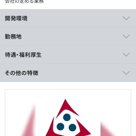
会社の定める業務
開発環境
勤務地
クラウド上で自由度高く高速なアプリケーション開発を実
待遇・福利厚生
行することができるaPaas型プラットフォームを開発して
います。
BtoB領域でマイクロサービスの実用化に取り組み、高
その他の特徴
速・高生産性・ハイユーザビリティなシステム開発を実現
することで、企業のデジタルトランスフォーメーションを
・想定年収：558万円〜1001万円
支援していくとともに、今後は、aPaas型プラットフォー
・月給：410,000円～735,000円
ム上で、さまざまな機能を提供するビジネスアプリケーシ
※上記の額には固定残業手当（30時間分/78,000円～
ョンの開発を加速していきます。
140,000円）を含みます。
※固定時間外勤務手当を上回る場合は追加支給します。
開発現場では、マイクロサービスアーキテクチャによるア
※経験、スキルなどを考慮のうえ当社規定により決定しま
プリケーションを開発しています。
す。
ハイユーザビリティなアプリケーションをエンジニアが高