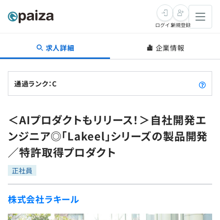
ログイン
新規登録
求人詳細
企業情報
転職・キャリア
未経験転職
求人検索
通過ランク：C
新卒就活
求人検索
インタビュー
＜AIプロダクトもリリース！＞自社開発エ
学習
求人検索
インタビュー
転職成功ガイド
ンジニア◎「Lakeel」シリーズの製品開発
本選考
スキルチェック
講座一覧
／特許取得プロダクト
転職成功ガイド
転職エージェント
ゲーム・マンガ
インターン
プログラミング言語
正社員
問題集
メディア
SQL
4択課題
株式会社ラキール
新卒エージェント
paizaとは？
Tech Team Journal
評価結果一覧
ナレッジ