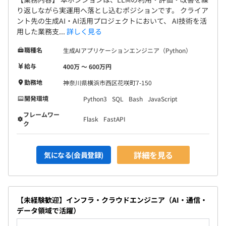
り返しながら実運用へ落とし込むポジションです。 クライア
ント先の生成AI・AI活用プロジェクトにおいて、 AI技術を活
用した業務支...
詳しく見る
職種名
生成AIアプリケーションエンジニア（Python）
給与
400万 〜 600万円
勤務地
神奈川県横浜市西区花咲町7-150
開発環境
Python3
SQL
Bash
JavaScript
フレームワー
Flask
FastAPI
ク
詳細を見る
気になる(会員登録)
【未経験歓迎】インフラ・クラウドエンジニア（AI・通信・
データ領域で活躍）