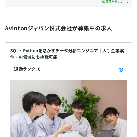
応募可能ランク：C
無期雇用
Avintonジャパン株式会社が募集中の求人
6ヵ月（その間の給与・待遇に差異なし）
SQL・Pythonを活かすデータ分析エンジニア｜大手企業案
件・AI領域にも挑戦可能
通過ランク：C