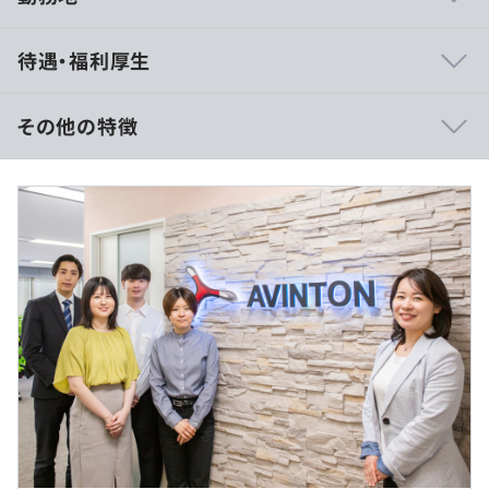
当社では、お客様にも社員にも心地のいい環境で仕事をし
待遇・福利厚生
ていただくためにあえて社員は100名程度の体制に留めて
います。
そのため、週に1回社長を交えて社員一人ひとりの進捗を
その他の特徴
確認したり、2～3ヶ月に1回の定例面談できめ細やかなサ
ポートをすることが可能に。
月給30万円～＋各種手当
また、エンジニア育成のためのTarent Deveropmentチー
※上記は固定残業代（30時間分／57,000円）を含みま
ムが一緒に「Growth plan（成長計画）」を作成し計画に
す。
基づいた案件をご用意します。
※固定残業代は時間外労働の有無にかかわらず支給。
「将来のために、今何を頑張ればいいか」が明確なので着
※30時間を超える時間外労働は割増支給。
実にステップアップしていける環境です！
＼Avintonアカデミーのコンテンツを少しだけご紹介しま
（※
想定年収
は年収提示額を保証するものではありません）
す／
・データサイエンス基礎：scikit-learnとは
・データ処理・分析ツール基礎