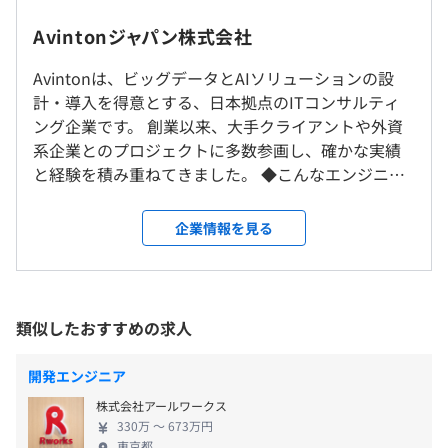
9：30～18：30（実働8時間）
・データ分析基礎
＜プロジェクト拠点について＞
Avintonジャパン株式会社
※プロジェクトにより時間は異なります。
・Python/Numpy/OpenCV
■東京23区内が7割
休憩時間：休憩60分
・AI/機械学習講義（画像分類、転移学習など）
■神奈川県内は、横浜市・川崎市が中心
Avintonは、ビッグデータとAIソリューションの設
平均残業時間：平均13時間／月
Pandas/Jupyter
勤務地は希望を考慮し決定します。
計・導入を得意とする、日本拠点のITコンサルティ
・kubernetes/Docker/VMWare/AWS/SQL 他多数！
ング企業です。 創業以来、大手クライアントや外資
★単なる講義ではなく、実戦形式の課題を出題する形で実
系企業とのプロジェクトに多数参画し、確かな実績
就業場所の変更範囲
際に手を動かしながらキャッチアップしていけます！
と経験を積み重ねてきました。 ◆こんなエンジニア
＜雇入時＞
・完全週休2日（土日）
★時流やニーズに合わせて、研修内容は随時アップデート
を求めています ・最先端技術に挑戦したいエンジニ
東京・神奈川のプロジェクト拠点または横浜オフィス
・祝日
しています！
ア ・グローバルな環境で活躍したいエンジニア ・キ
＜変更範囲＞
企業情報を見る
・夏季休暇（3日）
ャリアアップを目指すエンジニア Avintonなら、あな
会社の定める場所（テレワークを行う場所を含む）
・年末年始休暇（6日間）
たの「なりたい」を叶える最高の成長環境がありま
・有給休暇（消化率92%）
す！ ◆Avintonで実現できること ・最先端技術の習
・慶弔休暇
受動喫煙防止措置に関する事項
プロジェクトごとに選択
得: -AI、機械学習、ビッグデータ分析などの最先端
類似したおすすめの求人
・特別休暇
従業員に対する受動喫煙対策：あり
技術を習得可能 -クラウド、DevOps、アジャイル
・産前産後休暇
対策内容：敷地内禁煙
開発などのスキルが身につく ・グローバルな経験:
・育児休暇
開発エンジニア
-外資系企業とのプロジェクトに参画し、グローバ
株式会社アールワークス
ルな開発を経験 -英語力を活かせる環境 ・多彩なキ
330万 〜 673万円
ャリアパス: -AIエンジニア、データサイエンティス
東京都