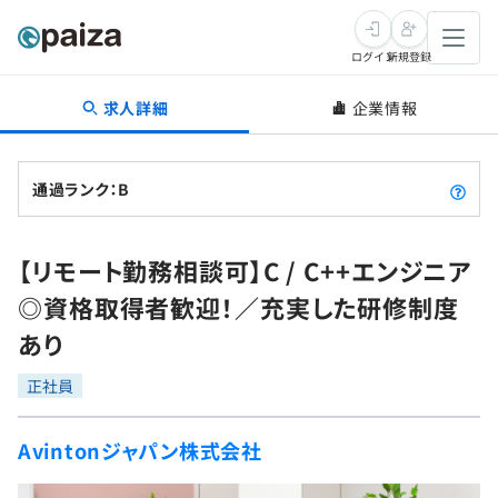
ログイン
新規登録
求人詳細
企業情報
転職・キャリア
未経験転職
求人検索
通過ランク：B
新卒就活
求人検索
インタビュー
【リモート勤務相談可】C / C++エンジニア
学習
求人検索
インタビュー
転職成功ガイド
◎資格取得者歓迎！／充実した研修制度
本選考
スキルチェック
講座一覧
あり
転職成功ガイド
転職エージェント
ゲーム・マンガ
インターン
プログラミング言語
正社員
問題集
メディア
SQL
4択課題
Avintonジャパン株式会社
新卒エージェント
paizaとは？
Tech Team Journal
評価結果一覧
ナレッジ