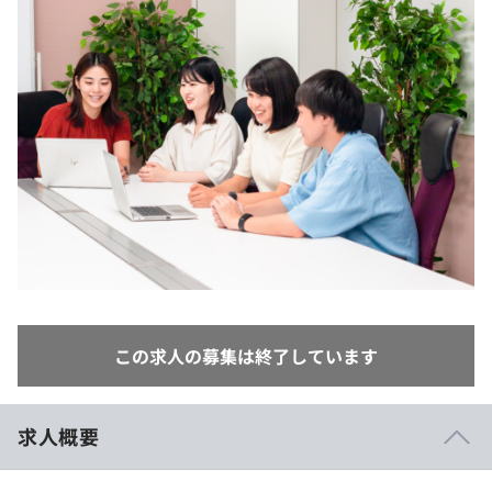
イベント・セミナー
paiza times
再チャレンジ結果一覧
リファレンス
インタビュー
note
就活成功ガイド
プラン
個人向けプラン
法人向けプラン
学校向けプラン
契約内容・クーポン
この求人の募集は終了しています
求人概要