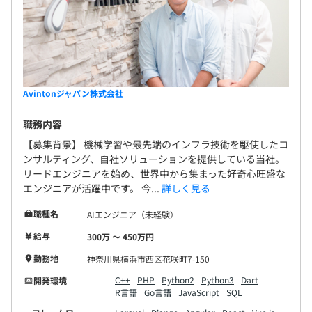
Avintonジャパン株式会社
職務内容
【募集背景】 機械学習や最先端のインフラ技術を駆使したコ
ンサルティング、自社ソリューションを提供している当社。
リードエンジニアを始め、世界中から集まった好奇心旺盛な
エンジニアが活躍中です。 今...
詳しく見る
職種名
AIエンジニア（未経験）
給与
300万 〜 450万円
勤務地
神奈川県横浜市西区花咲町7-150
C++
PHP
Python2
Python3
Dart
開発環境
R言語
Go言語
JavaScript
SQL