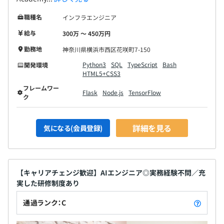
職種名
インフラエンジニア
給与
300万 〜 450万円
勤務地
神奈川県横浜市西区花咲町7-150
Python3
SQL
TypeScript
Bash
開発環境
HTML5+CSS3
フレームワー
Flask
Node.js
TensorFlow
ク
詳細を見る
気になる(会員登録)
【キャリアチェンジ歓迎】AIエンジニア◎実務経験不問／充
実した研修制度あり
通過ランク：C