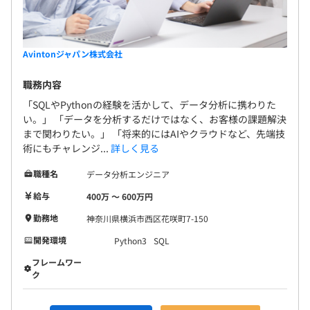
Avintonジャパン株式会社
職務内容
「SQLやPythonの経験を活かして、データ分析に携わりた
い。」 「データを分析するだけではなく、お客様の課題解決
まで関わりたい。」 「将来的にはAIやクラウドなど、先端技
術にもチャレンジ...
詳しく見る
職種名
データ分析エンジニア
給与
400万 〜 600万円
勤務地
神奈川県横浜市西区花咲町7-150
開発環境
Python3
SQL
フレームワー
ク