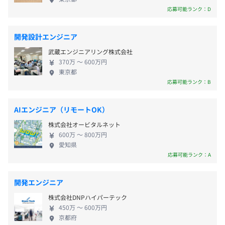
ト、クラウドエンジニアなど、多彩なキャリアパス
応募可能ランク：D
・交通費支給（月2万5000円まで）
を選択可能 -将来的には、プロジェクトリーダーや
・時間外手当
マネージャーなど、マネジメントに挑戦することも
・出張手当
開発設計エンジニア
可能
・職能手当
武蔵エンジニアリング株式会社
・住宅手当（月1万5000円 ※満30歳まで支給）
370万 〜 600万円
東京都
応募可能ランク：B
賞与年1回（決算賞与）
AIエンジニア（リモートOK）
株式会社オービタルネット
600万 〜 800万円
愛知県
応募可能ランク：A
昇給年1回（実績：5％～25％）
開発エンジニア
株式会社DNPハイパーテック
社会保険完備（雇用/労災/厚生年金/健康）
450万 〜 600万円
京都府