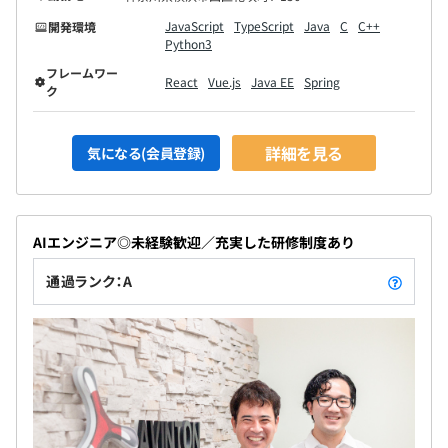
JavaScript
TypeScript
Java
C
C++
開発環境
Python3
フレームワー
React
Vue.js
Java EE
Spring
ク
詳細を見る
気になる(会員登録)
AIエンジニア◎未経験歓迎／充実した研修制度あり
通過ランク：A