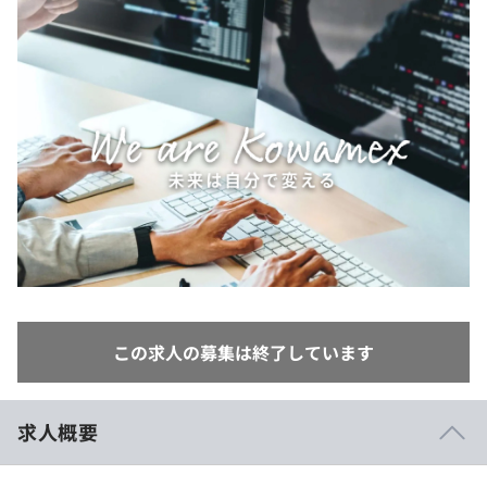
イベント・セミナー
paiza times
再チャレンジ結果一覧
リファレンス
インタビュー
note
就活成功ガイド
プラン
個人向けプラン
法人向けプラン
学校向けプラン
契約内容・クーポン
この求人の募集は終了しています
求人概要