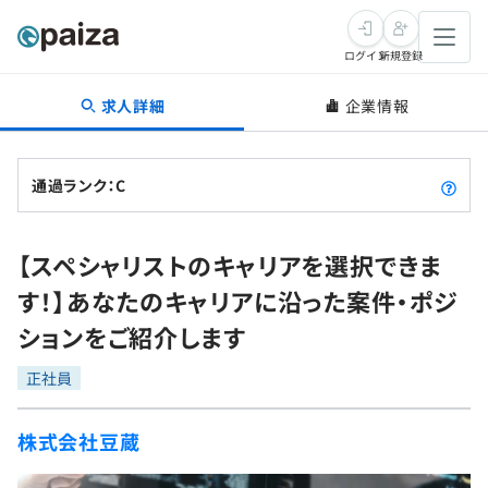
ログイン
新規登録
求人詳細
企業情報
転職・キャリア
未経験転職
求人検索
通過ランク：C
新卒就活
求人検索
インタビュー
【スペシャリストのキャリアを選択できま
学習
求人検索
インタビュー
転職成功ガイド
す！】あなたのキャリアに沿った案件・ポジ
本選考
スキルチェック
講座一覧
ションをご紹介します
転職成功ガイド
転職エージェント
ゲーム・マンガ
インターン
プログラミング言語
正社員
問題集
メディア
SQL
4択課題
株式会社豆蔵
新卒エージェント
paizaとは？
Tech Team Journal
評価結果一覧
ナレッジ