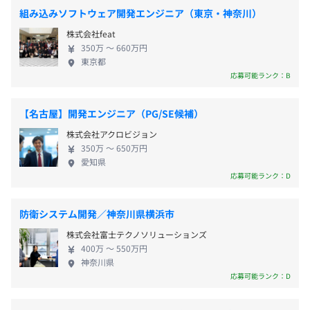
プロジェクトごとに選択
に至るまで一気通貫で担っています。 モノづくり業
組み込みソフトウェア開発エンジニア（東京・神奈川）
界が大きな変革期を迎えている今、求められるの
「金山駅」北口より徒歩1分
株式会社feat
は、確かな技術力に加え柔軟な発想力や新しい技術
350万 〜 660万円
に挑戦し続ける姿勢。 自動車も単なる移動手段にと
東京都
・時間外手当
若手のエンジニアも多く、定期的に進捗確認をしてチーム
どまらず、多様な価値を持つ存在へと進化していく
応募可能ランク：B
・休日出勤手当
内の情報共有の場を設けています。
ことが期待されています。 こうした未来に向けて、
・出張手当
ソフトウェア・メカニクス・ハードウェアのすべて
・家族手当
【名古屋】開発エンジニア（PG/SE候補）
【開発環境】
を熟知している当社は、モノづくりのプロフェッシ
・役職手当
言語：C
株式会社アクロビジョン
ョナルとして、次世代モビリティの進化を支える存
・通勤手当（全額支給）
350万 〜 650万円
MATLAB、Simulink
在であり続けたいと考えています。
など
愛知県
応募可能ランク：D
防衛システム開発／神奈川県横浜市
年に一度、人事考課の面談をおこなっています。
年2回（前年度実績：4.2カ月）
技術のスペシャリストとしてのキャリアと、マネージャー
株式会社富士テクノソリューションズ
400万 〜 550万円
職としてのキャリアが選択できます。
神奈川県
応募可能ランク：D
昇給：年1回（7月）