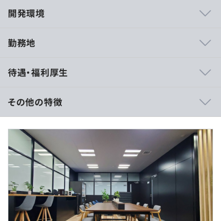
開発環境
勤務地
・社内のコミュニケーションも豊富で部署間や先輩後輩の
待遇・福利厚生
垣根を超えてフラットな社風が自慢です。
イベントも数多くあり、フットサル、ゴルフやボウリング
などのサークル活動も盛んです。
その他の特徴
・社員の定着率は90％以上を誇ります。その理由は何とい
っても「働きやすさ」。
＜日給月給制の場合＞
育児休暇や有給休暇の取得率が高く、仕事とプライベート
※想定年収500万円の事例
を両立しやすい職場環境があります。
■賃金形態：月給（約28万円）
2024年度は、7名の男性社員が育児休暇を取得しました。
■賃金の決定方法：当社規定により決定
■基本給：約27万円
■残業代：20時間想定、約4万円
■その他定額手当：11,000円～
①ADAS（先進運転支援システム）のソフトウェア開発
②自動運転制御ソフトウェア開発