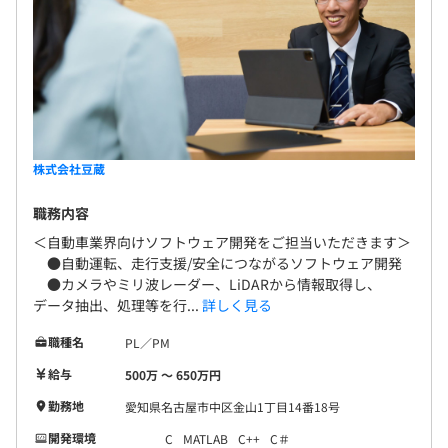
株式会社豆蔵
職務内容
＜自動車業界向けソフトウェア開発をご担当いただきます＞
●自動運転、走行支援/安全につながるソフトウェア開発
●カメラやミリ波レーダー、LiDARから情報取得し、
データ抽出、処理等を行...
詳しく見る
職種名
PL／PM
給与
500万 〜 650万円
勤務地
愛知県名古屋市中区金山1丁目14番18号
開発環境
C
MATLAB
C++
C＃