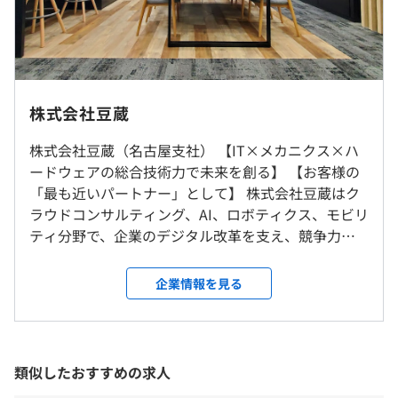
③ボデー系（パワーウインドウ、社内外ライト、エアバッ
グなど）ECUソフトウェア・ハードウェア開発
など
（※
想定年収
は年収提示額を保証するものではありません）
お客様先もしくは本社・刈谷事業所での勤務となります。
※愛知県（主に刈谷市、安城市、名古屋市など）、静岡県
株式会社豆蔵
（浜松市・磐田市）
8：30～17：30（60分休憩）
・教育専門の部署あり（40年に及ぶ育成ノウハウがあり
※転居を伴う転勤はありません
株式会社豆蔵（名古屋支社） 【IT×メカニクス×ハ
※フレックスタイム制度あり
ます）
ードウェアの総合技術力で未来を創る】 【お客様の
休憩時間：12:00〜13:00（60分）
・資格取得支援制度、研修、社内勉強会あり
「最も近いパートナー」として】 株式会社豆蔵はク
就業場所の変更範囲
平均残業時間：平均10-20時間／月
・OJTでの育成に定評あり（プロジェクト内で着実にスキ
ラウドコンサルティング、AI、ロボティクス、モビリ
＜雇入時＞
ルアップが可能です）
ティ分野で、企業のデジタル改革を支え、競争力強
本社、クライアント先、または自宅
化に貢献しています。 主要顧客は製造・金融・通信
＜変更範囲＞
など、プライム市場に上場している企業が中心。 東
会社の定める場所（テレワークを行う場所を含む）
企業情報を見る
《年間休日121日》
海エリアではモビリティ事業を軸に、自動車・船舶
・完全週休2日制（土・日）
相談の上、ご希望のマシンを支給いたします。
メーカーや部品メーカーと長期的な信頼関係を構築
・GW／夏季／年末年始（各々約10日間）
受動喫煙防止措置に関する事項
してきました。 ソフトウェア・メカニクス・ハード
・年次有給休暇（初年度10日）
屋内全面禁煙
ウェアを組み合わせた総合的な技術力を活かし、製
類似したおすすめの求人
・慶弔休暇
造業のお客様と直接向き合い、構想から設計、実現
など