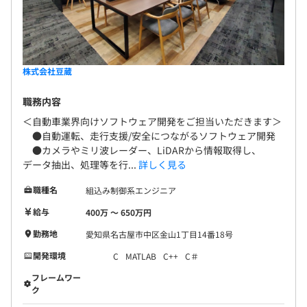
株式会社豆蔵
職務内容
＜自動車業界向けソフトウェア開発をご担当いただきます＞
●自動運転、走行支援/安全につながるソフトウェア開発
●カメラやミリ波レーダー、LiDARから情報取得し、
データ抽出、処理等を行...
詳しく見る
職種名
組込み制御系エンジニア
給与
400万 〜 650万円
勤務地
愛知県名古屋市中区金山1丁目14番18号
開発環境
C
MATLAB
C++
C＃
フレームワー
ク