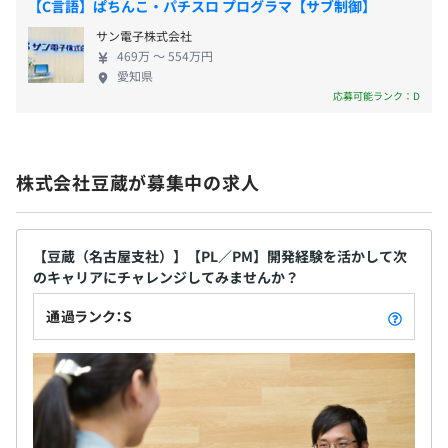
【C言語】ぱちんこ・パチスロ プログラマ【サブ制御】
平均5名～10名のチーム体制で業務をおこなっておりま
す。
サン電子株式会社
469万 〜 554万円
一つのプロジェクトが完了しても、基本的に引き続き同じ
愛知県
・各種社会保険完備
メンバーと同じ勤務地で次の仕事・プロジェクトに取り組
応募可能ランク：D
（雇用保険・労災保険・健康保険・厚生年金保険）
んでいきます。
エンジニア社員の希望や意見を聞いた上で、チーム間のロ
ーテーションも行われています。
株式会社豆蔵が募集中の求人
無期雇用
【豆蔵（名古屋支社）】【PL／PM】開発経験を活かして次
のキャリアにチャレンジしてみませんか？
3カ月（条件に変更なし）
通過ランク：S