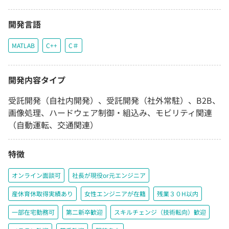
開発言語
MATLAB
C++
C＃
開発内容タイプ
受託開発（自社内開発）、受託開発（社外常駐）、B2B、
画像処理、ハードウェア制御・組込み、モビリティ関連
（自動運転、交通関連）
特徴
オンライン面談可
社長が現役or元エンジニア
産休育休取得実績あり
女性エンジニアが在籍
残業３０H以内
一部在宅勤務可
第二新卒歓迎
スキルチェンジ（技術転向）歓迎