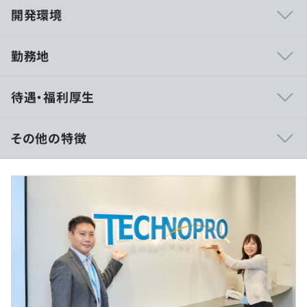
開発環境
勤務地
・CTOまたはそれに準じる、技術やワークフローの標準化
待遇・福利厚生
をおこなう役割の人／部門があります。
・取締役（社内）または執行役員としてエンジニアリング
部門の人間が経営に参加していたり、経営トップがエンジ
その他の特徴
ニアの経歴を持っているので、エンジニアの就業環境に理
解があります。
・話題性の高い最先端テクノロジー領域のモノづくりに携
・エンジニアの人事評価には、エンジニアが携わります。
わることができます。
・エンジニアを対象にした勉強会、カンファレンスを主催
・PJによっては、白紙の段階から構想をもとに要件設定が
したことがあるなど、スキルアップを全面的にサポートす
できます。
る社風です。
・様々な技術を学び、試せる環境で働くことができます。
・エキスパートとして生きていくのか、マネジメントの道
・エンジニア1人1人の技術力の成長を重要視し、支援す
へ進むのか、はたまた、まったく別のキャリアを選ぶの
る環境です。
か。当社では多様なキャリアの選択ができます。