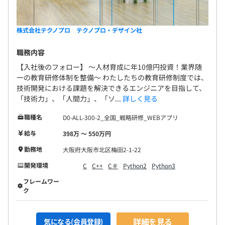
株式会社テクノプロ テクノプロ・デザイン社
職務内容
【入社後のフォロー】 〜人材育成に年10億円投資！業界随
一の教育研修体制を整備〜 わたしたちの教育研修制度では、
技術開発における課題を解決できるエンジニアを目指して、
「技術力」、「人間力」、「ソ...
詳しく見る
職種名
D0-ALL-300-2_全国_戦略研修_WEBアプリ
給与
398万 〜 550万円
勤務地
大阪府大阪市北区梅田2-1-22
開発環境
C
C++
C＃
Python2
Python3
フレームワー
ク
詳細を見る
気になる(会員登録)