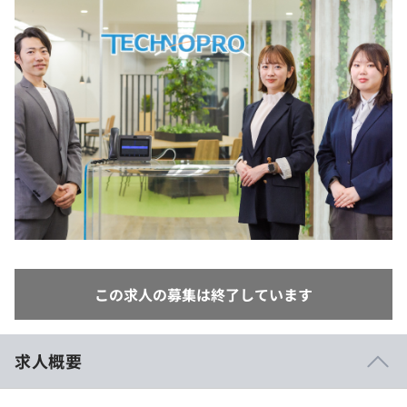
イベント・セミナー
paiza times
再チャレンジ結果一覧
リファレンス
インタビュー
note
就活成功ガイド
プラン
個人向けプラン
法人向けプラン
学校向けプラン
契約内容・クーポン
この求人の募集は終了しています
求人概要