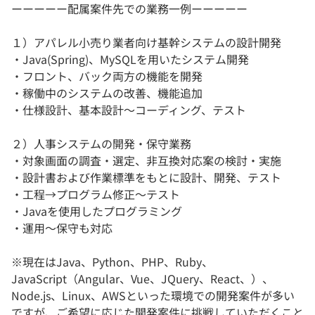
ーーーーー配属案件先での業務一例ーーーーー
１）アパレル小売り業者向け基幹システムの設計開発
・Java(Spring)、MySQLを用いたシステム開発
・フロント、バック両方の機能を開発
・稼働中のシステムの改善、機能追加
・仕様設計、基本設計～コーディング、テスト
２）人事システムの開発・保守業務
・対象画面の調査・選定、非互換対応案の検討・実施
・設計書および作業標準をもとに設計、開発、テスト
・工程→プログラム修正～テスト
・Javaを使用したプログラミング
・運用～保守も対応
※現在はJava、Python、PHP、Ruby、
JavaScript（Angular、Vue、JQuery、React、）、
Node.js、Linux、AWSといった環境での開発案件が多い
ですが、ご希望に応じた開発案件に挑戦していただくこと