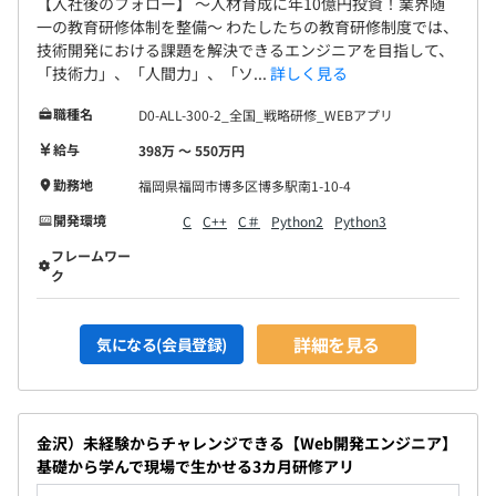
【入社後のフォロー】 〜人材育成に年10億円投資！業界随
一の教育研修体制を整備〜 わたしたちの教育研修制度では、
技術開発における課題を解決できるエンジニアを目指して、
「技術力」、「人間力」、「ソ...
詳しく見る
職種名
D0-ALL-300-2_全国_戦略研修_WEBアプリ
給与
398万 〜 550万円
勤務地
福岡県福岡市博多区博多駅南1-10-4
開発環境
C
C++
C＃
Python2
Python3
フレームワー
ク
詳細を見る
気になる(会員登録)
金沢）未経験からチャレンジできる【Web開発エンジニア】
基礎から学んで現場で生かせる3カ月研修アリ