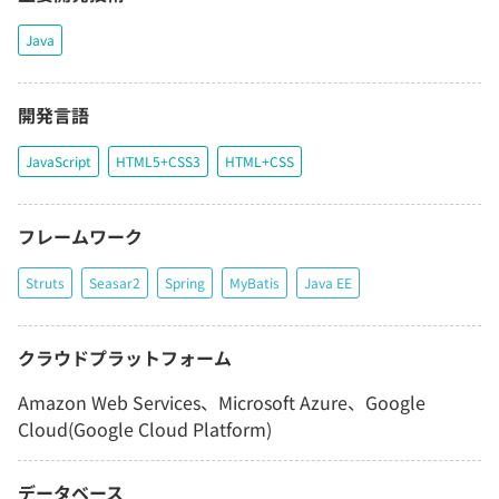
Java
開発言語
JavaScript
HTML5+CSS3
HTML+CSS
フレームワーク
Struts
Seasar2
Spring
MyBatis
Java EE
クラウドプラットフォーム
Amazon Web Services、Microsoft Azure、Google
Cloud(Google Cloud Platform)
データベース