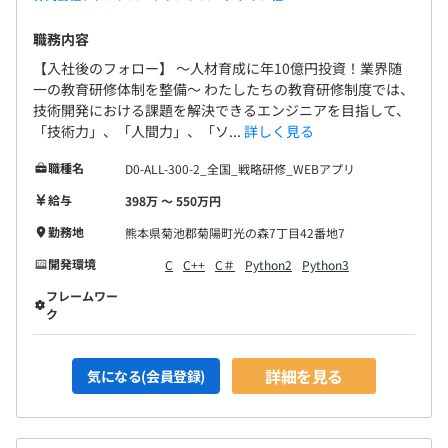
職務内容
【入社後のフォロー】 〜人材育成に年10億円投資！業界随
一の教育研修体制を整備〜 わたしたちの教育研修制度では、
技術開発における課題を解決できるエンジニアを目指して、
「技術力」、「人間力」、「ソ...
詳しく見る
職種名
D0-ALL-300-2_全国_戦略研修_WEBアプリ
給与
398万 〜 550万円
勤務地
熊本県菊池郡菊陽町光の森7丁目42番地7
開発環境
C
C++
C＃
Python2
Python3
フレームワー
ク
詳細を見る
気になる(会員登録)