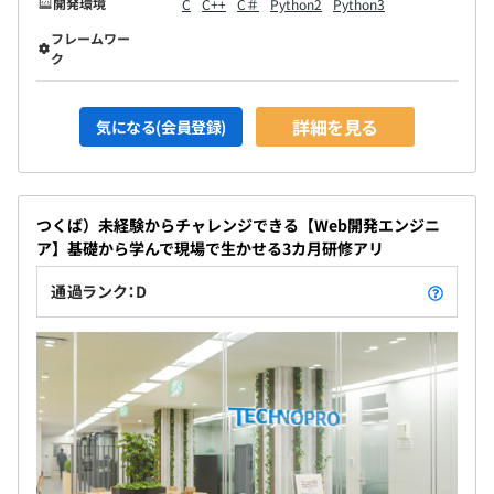
開発環境
C
C++
C＃
Python2
Python3
フレームワー
ク
詳細を見る
気になる(会員登録)
つくば）未経験からチャレンジできる【Web開発エンジニ
ア】基礎から学んで現場で生かせる3カ月研修アリ
通過ランク：D