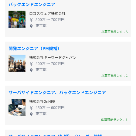
なうのが当社のミッションです。 7000名以上のエン
受動喫煙防止措置に関する事項
バックエンドエンジニア
ジニアが在籍しており抜群の経営基盤を築いていま
原則屋内禁煙
ロゴスウェア株式会社
す。 ～残業月20時間程度／定着率93.5％／残業代1分
ただし、就業場所により異なる
500万 〜 700万円
単位支給／賞与年2回+決算賞与～
東京都
【待遇・福利厚生】
応募可能ランク：A
通勤手当
寮社宅制度（会社規定による）
・実装を担当する開発メンバーは、企画を決定する場に参
転勤赴任一時金
開発エンジニア（PM候補）
加したり、タスクの見積もりの中心を担います。
帰省旅費補助
・全体のスケジュール管理は、途中の成果を随時確認しな
株式会社キーワードジャパン
引越費用補助
がら、納期または盛り込む機能を柔軟に調整します。
400万 〜 700万円
テクノプログループ従業員持株会（奨励金あり）
東京都
・コードレビュー／ペアプログラミング／コーディング規
応募可能ランク：C
慶弔見舞金制度
約の遵守／コード品質評価ツール導入など、コード品質向
パパママ育児応援金制度
上のための取り組みをおこなっています。・
企業主導型ベビーシッター利用者支援制度
サーバサイドエンジニア、バックエンドエンジニア
・ほとんどのプロダクトコード／機能に、単体テスト／受
総合福祉団体定期保険
け入れテストを記述／実施したり、想定される複数環境で
株式会社GeNEE
退職金制度(確定拠出年金制度)
の品質チェックを必ずおこないます。
450万 〜 600万円
財形貯蓄制度
東京都
・すべてのコードをバージョン管理ツールで管理したり、
応募可能ランク：B
社内クラブサークル活動支援
コードによるインフラ構成管理（Infrastructure as
健康保険組合
Code）の環境を整備しています。