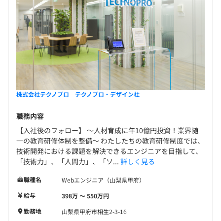
無期雇用
入社後、2ヶ月間(条件の変更なし)
株式会社テクノプロ テクノプロ・デザイン社
職務内容
【入社後のフォロー】 〜人材育成に年10億円投資！業界随
一の教育研修体制を整備〜 わたしたちの教育研修制度では、
技術開発における課題を解決できるエンジニアを目指して、
「技術力」、「人間力」、「ソ...
詳しく見る
職種名
Webエンジニア（山梨県甲府）
給与
398万 〜 550万円
勤務地
山梨県甲府市相生2-3-16