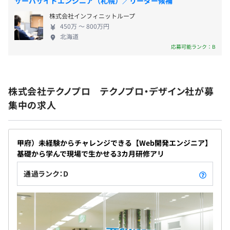
福利厚生サービス「ベネフィット・ステーション」
サーバサイドエンジニア（札幌）／リーダー候補
・KPIなどチームの目標／実績値は、メンバー全員がいつ
労働組合有
でも閲覧可能。オープンに情報を共有しています。
株式会社インフィニットループ
定年再雇用
・チャットツールや専用の情報共有ツールを使って、ノウ
450万 〜 800万円
北海道
ハウや議事録、日報、業務上のコミュニケーションを取っ
応募可能ランク：B
ています。
年2回 ※別途決算賞与を支給する場合あり
株式会社テクノプロ テクノプロ・デザイン社が募
集中の求人
賃金改定年1回(月給制:賞与あり)
甲府）未経験からチャレンジできる【Web開発エンジニア】
基礎から学んで現場で生かせる3カ月研修アリ
社会保険完備 (健康保険、厚生年金、雇用保険、労災保
通過ランク：D
険、介護保険)