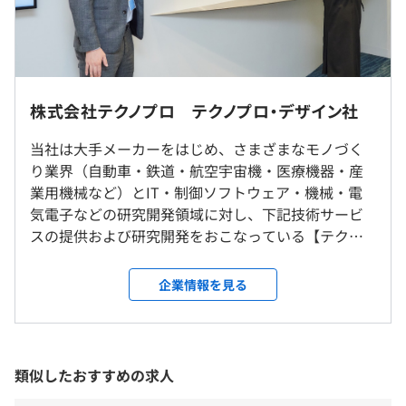
・資格の取得支援
（※
想定年収
は年収提示額を保証するものではありません）
資格の取得支援も会社全体でおこなっており、45種類以上
全国（希望は最大限考慮いたします。）
の資格報奨金制度がございます。
株式会社テクノプロ テクノプロ・デザイン社
＜北海道・東北＞札幌/宮城/山形
9:00 〜 18:00 ※実働8時間
・自己実現制度
＜関東＞東京/神奈川/千葉/埼玉
当社は大手メーカーをはじめ、さまざまなモノづく
※配属先によって異なる場合がございます。
エンジニアのスキルや能力の強化・獲得を支援するだけで
＜北関東＞群馬/栃木/茨城
り業界（自動車・鉄道・航空宇宙機・医療機器・産
休憩時間：休憩時間：休憩12:00〜13:00（60分）※プロ
なく、主体的な学習も大切にしています。
＜東海・北陸＞愛知/静岡/長野/新潟/石川/富山
業用機械など）とIT・制御ソフトウェア・機械・電
ジェクトにより異なります
3カ月に一回専任スタッフ（バリュー・エンジニアリン
＜関西・中四国＞大阪/京都/兵庫/滋賀/三重/広島
気電子などの研究開発領域に対し、下記技術サービ
平均残業時間：想定平均残業時間:20時間 ※配属先によ
グ・マネジャー）と面談を踏まえ、
＜九州＞福岡/長崎/熊本/大分/宮崎/鹿児島
スの提供および研究開発をおこなっている【テクノ
って異なる場合がございます。
最適な配置や業務をおこなう分野および工程の再検討だけ
プロ・グループ】の中核企業です。 ・技術コンサル
でなく、社内公募などの具体的な支援をしています。
ティング ・人工知能（AI）、機械学習などの領域に
就業場所の変更範囲
企業情報を見る
おけるデータ分析サービス ・技術サービスソリュー
＜雇入時＞
ション（派遣・構内請負・受託開発（自社開発セン
会社の定める場所（リモートワークの場所を含む）
週休2日制
ター内） ・産学連携（大学との共同研究） 日本を代
＜変更範囲＞
夏季、年末年始、有給休暇、慶弔休暇、特別休暇、育児休
プロジェクトごとに選択
表する大手メーカーを中心に取引先800社以上と取引
会社の定める場所（リモートワークの場所を含む）
類似したおすすめの求人
業、介護休業、入社 時休暇、災害時休暇
をしており クライアントの技術的な課題解決をおこ
※年間休日122日(内、特別休暇7日含む)