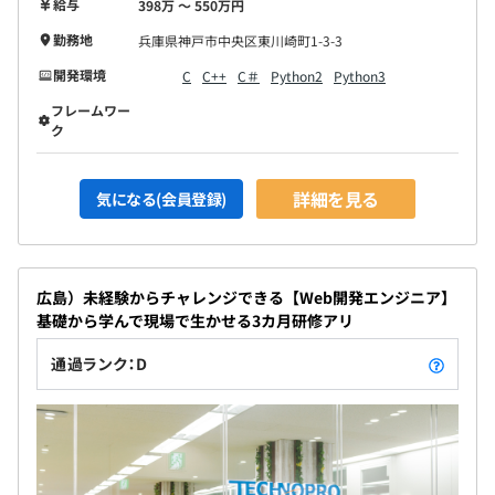
給与
398万 〜 550万円
勤務地
兵庫県神戸市中央区東川崎町1-3-3
開発環境
C
C++
C＃
Python2
Python3
フレームワー
ク
詳細を見る
気になる(会員登録)
広島）未経験からチャレンジできる【Web開発エンジニア】
基礎から学んで現場で生かせる3カ月研修アリ
通過ランク：D