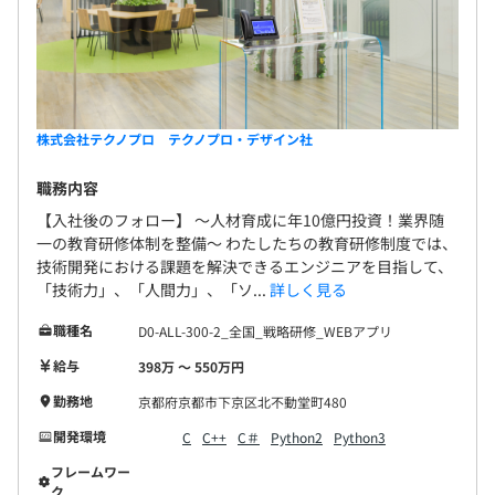
株式会社テクノプロ テクノプロ・デザイン社
職務内容
【入社後のフォロー】 〜人材育成に年10億円投資！業界随
一の教育研修体制を整備〜 わたしたちの教育研修制度では、
技術開発における課題を解決できるエンジニアを目指して、
「技術力」、「人間力」、「ソ...
詳しく見る
職種名
D0-ALL-300-2_全国_戦略研修_WEBアプリ
給与
398万 〜 550万円
勤務地
京都府京都市下京区北不動堂町480
開発環境
C
C++
C＃
Python2
Python3
フレームワー
ク