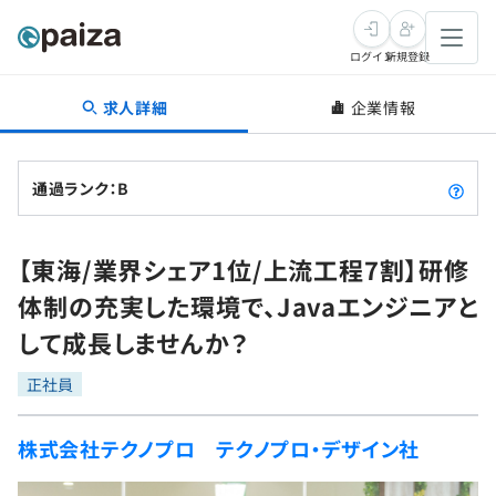
ログイン
新規登録
求人詳細
企業情報
転職・キャリア
未経験転職
求人検索
通過ランク：B
新卒就活
求人検索
インタビュー
【東海/業界シェア1位/上流工程7割】研修
学習
求人検索
インタビュー
転職成功ガイド
体制の充実した環境で、Javaエンジニアと
本選考
スキルチェック
講座一覧
して成長しませんか？
転職成功ガイド
転職エージェント
ゲーム・マンガ
インターン
プログラミング言語
正社員
問題集
メディア
SQL
4択課題
株式会社テクノプロ テクノプロ・デザイン社
新卒エージェント
paizaとは？
Tech Team Journal
評価結果一覧
ナレッジ