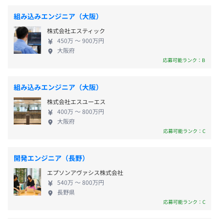
※本人希望を考慮します。希望に合わせて時短勤務も可能
容】 SES事業では、社員ひとりひとりのスキル、志
です。
組み込みエンジニア（大阪）
■専門家による集合研修
向性、市場ニーズからマッチした案件を選択できる
休憩時間：休憩時間：休憩時間：休憩60分 ※昼食時間は
外部専門家を講師で招き、市場価値に直結する「ポータブ
株式会社エスティック
よう、現在3,000社を超えるお客様との情報連携をお
業務の都合により各々の自主性に任せて
ルスキル」の向上に取り組んでいます。
《札幌支店》
450万 〜 900万円
こなっています。 また社員に対しては、自身の市場
平均残業時間：10時間以内／月（昨年実績）
大阪府
JR「札幌駅」より徒歩2分
価値を正確に認識するために案件単価・技術詳細を
応募可能ランク：B
■集中型マネジメント研修
幅広く開示し、「案件に選ばれる立場から、案件を
役職者を対象に、MBAホルダーが講師を務める実践的か
選ぶ立場」に移行できるようにするために社員主導
つ体系的なマネジメント研修を実施しています。
組み込みエンジニア（大阪）
型のキャリア支援を最大限おこなっています。 【当
《年間休日130日以上》
株式会社エスユーエス
社で働く魅力】 ■個別最適化された成長支援でキャ
・完全週休2日制（土日）
■資格取得支援制度
400万 〜 800万円
リアアップを実現 社員ひとりひとりの成長を支える
・祝日
大阪府
制度対象資格に合格することで受験料を100％。現在、IT
ため、専属上長にと担当営業が継続的にフォロー
応募可能ランク：C
・夏季休暇（5日）
関連を中心に70超の幅広い資格が対象です。また、社員か
し、キャリアアップを全力でサポートします。 ま
・年末年始休暇（7日）
らの申請があった場合は、対象資格に加えることも可能に
た、国家資格キャリアコンサルタントによる「セル
・有給休暇（入社1日目から付与）
なっています。
開発エンジニア（長野）
フ・キャリアドック」や、社外講師によるコミュニ
・慶弔休暇
エプソンアヴァシス株式会社
ケーション研修を実施するほか、IT資格取得支援制
・介護休暇
540万 〜 800万円
度も充実しており、70以上の資格が対象＆受験料
・産休・育休
長野県
100%補助で、学び続けられる環境を整えておりま
応募可能ランク：C
・罹災休暇
相談の上、ご希望のマシンを支給いたします。
す。 ■豊富な案件×高還元率で理想のキャリアを実
・土祝休暇（土曜が祝日の場合は振替休日を付与）