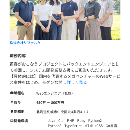
独自の評価制度により「納得度が持ち辛い」というアウト
ソーシング事業特有の課題に取り組んでいます。
株式会社リファルケ
各手当が「何を評価しているか」を明確にすることで、社
員それぞれが自身の強みを活かした「貢献」と、それに伴
職務内容
う「評価」を得られる設計にしています。
顧客がおこなうプロジェクトにバックエンドエンジニアとし
て参画し、システム開発業務支援をご担当いただきます。
【具体的には】 国内を代表するメガベンチャーのWebサービ
①Value評価（歩合手当）
ス案件をはじめ、モダンな開...
詳しく見る
②業界水準（基本給）
③事業貢献評価（現場管理手当／役職手当）
職種名
Webエンジニア（札幌）
給与
450万 〜 800万円
「頑張り」が反映される、納得度と透明性を重視した制度
です。
勤務地
北海道札幌市中央区北4条西4-1-7
Java
C＃
PHP
Ruby
Python2
開発環境
Python3
TypeScript
HTML+CSS
Go言語