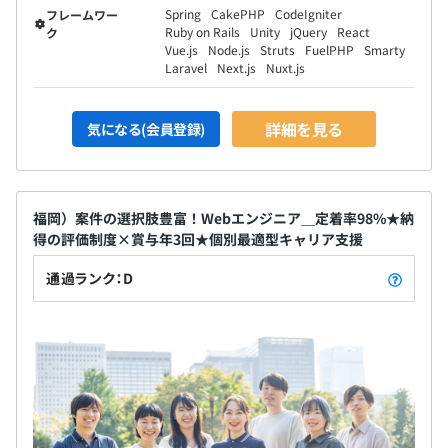
Spring
CakePHP
CodeIgniter
フレームワー
Ruby on Rails
Unity
jQuery
React
ク
Vue.js
Node.js
Struts
FuelPHP
Smarty
Laravel
Next.js
Nuxt.js
詳細を見る
気になる(会員登録)
福岡）案件の選択肢豊富！Webエンジニア＿定着率98%★納
得の評価制度×賞与年3回★個別最適型キャリア支援
通過ランク：D