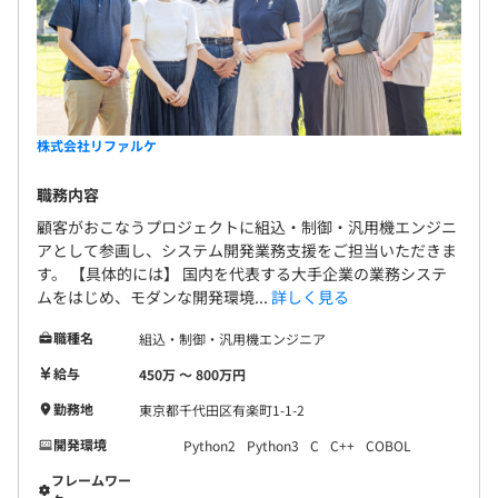
株式会社リファルケ
職務内容
顧客がおこなうプロジェクトに組込・制御・汎用機エンジニ
アとして参画し、システム開発業務支援をご担当いただきま
す。 【具体的には】 国内を代表する大手企業の業務システ
ムをはじめ、モダンな開発環境...
詳しく見る
職種名
組込・制御・汎用機エンジニア
給与
450万 〜 800万円
勤務地
東京都千代田区有楽町1-1-2
開発環境
Python2
Python3
C
C++
COBOL
フレームワー