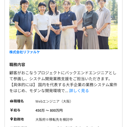
■ビジョン実現を軸にした新規事業への挑戦
昇給：年1回（7月）
当社ではビジョン実現に向けて、既存事業の発展に注力す
るだけでなく、新たなサービスやプロダクト開発を積極的
におこなっています。
社会保険完備（健康保険・厚生年金加入・雇用保険・労災
■「挑戦」を称え合う文化
保険）
リファルケでは、「挑戦」する社員を応援する文化です。
誰しもが、完璧ではありません。また、「言うは易くおこ
株式会社リファルケ
なうは難し」。他人の課題を見つける事は容易です。わた
したちリファルケの価値は「当事者意識・危機意識・仲間
職務内容
無期雇用
意識をもって、課題解決のための行動ができるか」であ
顧客がおこなうプロジェクトにバックエンドエンジニアとし
り、それこそが本来の意味での「挑戦」だと考えます。
て参画し、システム開発業務支援をご担当いただきます。
【具体的には】 国内を代表する大手企業の業務システム案件
当社では、そんな「挑戦」と「失敗」ができる人を全員で
をはじめ、モダンな開発環境で...
詳しく見る
奨励する文化があります。
※6カ月の試用期間があります。
職種名
Webエンジニア（大阪）
※成果、勤務状況を総合的に判断し、正式雇用の際に月給
給与
450万 〜 800万円
【社内交流】
の～5％の増額をおこなう場合があります。
■びずめし懇親会
勤務地
大阪府※移転先を検討中
福利厚生の「びずめし」を活用し、月に1回程度の頻度で