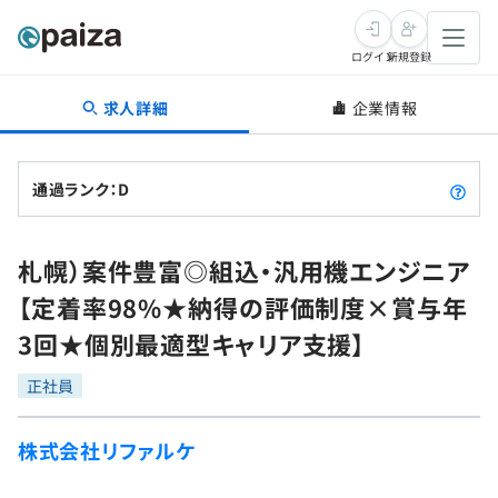
ログイン
新規登録
求人詳細
企業情報
転職・キャリア
未経験転職
求人検索
通過ランク：D
新卒就活
求人検索
インタビュー
札幌）案件豊富◎組込・汎用機エンジニア
学習
求人検索
インタビュー
転職成功ガイド
【定着率98%★納得の評価制度×賞与年
本選考
スキルチェック
講座一覧
3回★個別最適型キャリア支援】
転職成功ガイド
転職エージェント
ゲーム・マンガ
インターン
プログラミング言語
正社員
問題集
メディア
SQL
4択課題
株式会社リファルケ
新卒エージェント
paizaとは？
Tech Team Journal
評価結果一覧
ナレッジ