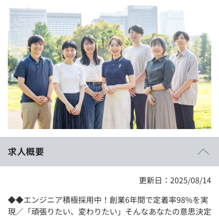
イベント・セミナー
paiza times
再チャレンジ結果一覧
リファレンス
インタビュー
note
就活成功ガイド
プラン
個人向けプラン
法人向けプラン
学校向けプラン
求人概要
契約内容・クーポン
更新日：2025/08/14
◆◆エンジニア積極採用中！創業6年間で定着率98%を実
現／「頑張りたい、変わりたい」そんなあなたの意思決定