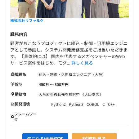
株式会社リファルケ
職務内容
顧客がおこなうプロジェクトに組込・制御・汎用機エンジニ
アとして参画し、システム開発業務支援をご担当いただきま
す。 【具体的には】 国内を代表するメガベンチャーのWeb
サービス案件をはじめ、モダ...
詳しく見る
職種名
組込・制御・汎用機エンジニア（大阪）
給与
450万 〜 800万円
勤務地
大阪府※移転先を検討中 《大阪支店》
開発環境
Python2
Python3
COBOL
C
C++
フレームワー
ク
詳細を見る
気になる(会員登録)