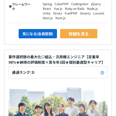
Spring
CakePHP
CodeIgniter
jQuery
フレームワー
React
Vue.js
Ruby on Rails
Node.js
ク
Unity
Struts
FuelPHP
Smarty
Laravel
Next.js
Nuxt.js
詳細を見る
気になる(会員登録)
案件選択肢の最大化◎組込・汎用機エンジニア【定着率
98%★納得の評価制度×賞与年3回★個別最適型キャリア】
通過ランク：D