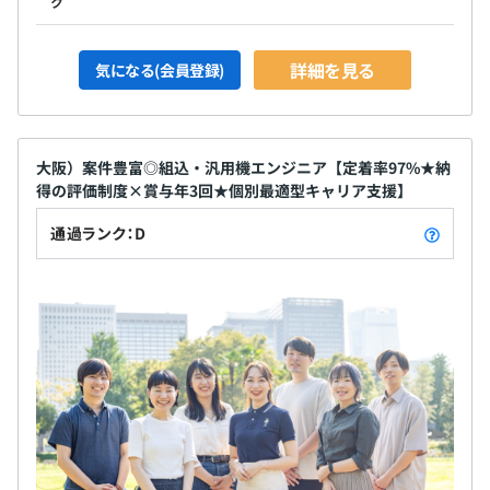
ク
詳細を見る
気になる(会員登録)
大阪）案件豊富◎組込・汎用機エンジニア【定着率97%★納
得の評価制度×賞与年3回★個別最適型キャリア支援】
通過ランク：D