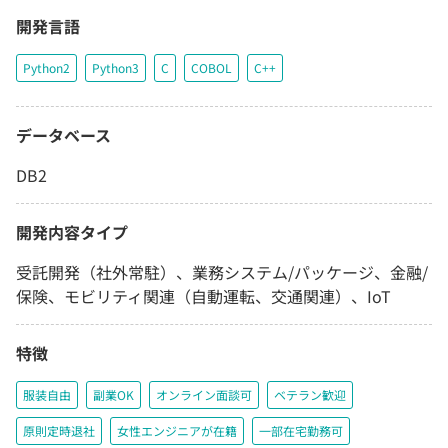
開発言語
Python2
Python3
C
COBOL
C++
データベース
DB2
開発内容タイプ
受託開発（社外常駐）、業務システム/パッケージ、金融/
保険、モビリティ関連（自動運転、交通関連）、IoT
特徴
服装自由
副業OK
オンライン面談可
ベテラン歓迎
原則定時退社
女性エンジニアが在籍
一部在宅勤務可