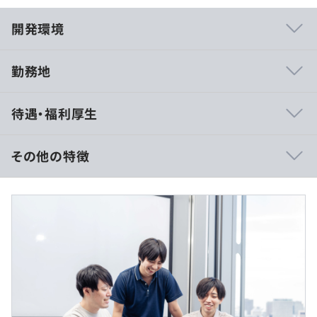
開発環境
勤務地
◆「会社主導」ではなく「エンジニア」を大切にするIT企
待遇・福利厚生
業
エンジニアの希望やキャリアプランを尊重する「社員中
心」の案件営業を採用しており、営業チームは、エンジニ
その他の特徴
ア自身の「適正市場価値」を考慮し、成長につながる案件
を開拓します。
【年収450万円以上の例】
挑戦したい技術領域や、新しい開発工程にステップアップ
■賃金形態：月給制
できる案件にアサインすることで、「目指したい未来」に
■賃金の決定方法：経験や能力を最大限に考慮します
向けたキャリア形成をサポートします。
■月給：約32万～
※月給＝固定基本給＋案件単価による歩合給＋その他定額
たとえば「バックエンドも学びたい」「AWSを使った構
手当
築に挑戦したい」「モダンな技術を取り入れた環境で開発
※月給には固定残業代（月20時間分／4万以上）を含みま
したい」「知名度の高いWebサービス案件に携わりた
す。