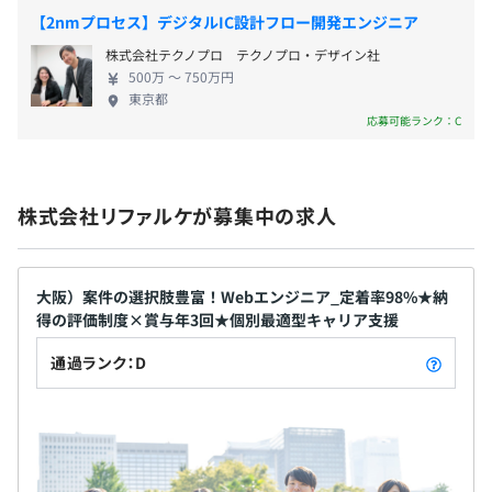
現 当社は取引先3,000社以上のネットワークを生か
・プレミアムフライデー
【2nmプロセス】デジタルIC設計フロー開発エンジニア
し、エンド直・元請直案件を多数保有。個人のキャ
株式会社テクノプロ テクノプロ・デザイン社
リア希望に沿った案件を選べるため、スキルアップ
プロジェクトごとに選択
500万 〜 750万円
や新しい技術に挑戦できます。 単価・案件情報を
東京都
100%開示している点も特徴です。高還元率×賞与年
応募可能ランク：C
・交通費支給（月5万円まで）
3回の仕組みにより、業界内でも高い給与水準を実
・時間外手当
現。エンジニアの成長と収入の両方をしっかりサポ
・歩合手当
ートします。 ■働きやすい環境でワークライフバラ
・役職手当
株式会社リファルケが募集中の求人
ンスを実現 年間休日130日（2022年実績）、残業少
・在宅手当
なめでプライベートも充実。「びずめし」などの食
・健康手当（出社に伴う手当）
事補助、ママ・パパ応援、副業OKなど、社員の多様
・現場管理手当
【組織風土】
な働き方を支援する制度が整っています。 リモート
大阪）案件の選択肢豊富！Webエンジニア_定着率98%★納
・紹介手当
リファルケでは、2023年より会社と社員が「共創する組
得の評価制度×賞与年3回★個別最適型キャリア支援
ワークの相談も可能で、ライフステージに応じた柔
織」を目指して文化構築をおこなっています。
軟な働き方を選べます。ベネフィット・ワンの福利厚
通過ランク：D
わたしたちリファルケの「ヒトとヒトとのあたたかいつな
生制度を活用し、健康促進やスキルアップも自由に
がりをつくる」のビジョン実現のため、今後も社員ひとり
選択できます。
賞与：年3回（6月・12月・決算賞与）
ひとりが、文化創造の担い手となり、新たな価値を提供し
ていける組織を目指しています。