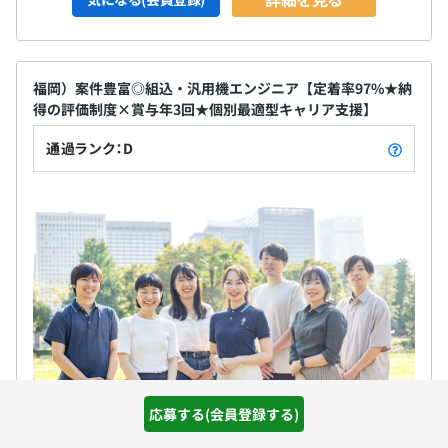
福岡）案件豊富◎組込・汎用機エンジニア【定着率97%★納
得の評価制度×賞与年3回★個別最適型キャリア支援】
通過ランク：D
応募する(会員登録する)