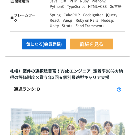
Java
C＃
PHP
Ruby
Python2
開発環境
社員主導の懇親会が開催されています。参加への強制感は
Python3
TypeScript
HTML+CSS
Go言語
なく、その時々で、参加したい社員が集まっています。リ
Spring
CakePHP
CodeIgniter
jQuery
フレームワー
ファルケの社風の一つ「自由なコミュニケーション」を実
React
Vue.js
Ruby on Rails
Node.js
ク
Unity
Struts
Zend Framework
感できる、よい意味で緩い雰囲気の会です。
■全社会議
詳細を見る
気になる(会員登録)
定期的に、全社員が一堂に会する会議を開催しています。
社員全員が、社員が「参加者」ではなく、主体的な「主催
者」になれるようなアウトプット中心の内容を心がけてお
り、全員が「リファルケの仲間」であることを意識できる
札幌）案件の選択肢豊富！Webエンジニア_定着率98%★納
場になっています。
得の評価制度×賞与年3回★個別最適型キャリア支援
通過ランク：D
■チャット・コミュニケーション企画
チャットにおけるコミュニケーションの機会として『雑
談』や『趣味』のスレッドや、『今日の一言を発信する企
画』が立ち上がっています。どれも、強制参加ではありま
せんが、社員の自主的な参加により盛り上がっている企画
です。