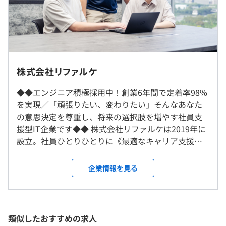
い」「家庭と仕事を両立できる職場で働きたい」など、キ
※超過した時間外労働の残業手当は全額支給いたします。
ャリアの方向性に応じた案件選択が可能です。ぜひあなた
の希望をお聞かせください。
《年収モデル》
・年収350万円（26歳）
また、設計や要件定義といった上流工程にステップアップ
・年収520万円（37歳）
したい場合は、それを実現できる案件を優先的に提案しま
・年収590万円（45歳）
社内もしくはお客様先での勤務となります。
株式会社リファルケ
す。「目指したい未来」に向けて確実に成長できる案件
・年収660万円（38歳)
※リモートワーク可
を、一緒に見つけていきましょう！
※CTOをはじめとしたマネージャーレベルでは、1000万
※勤務地は担当プロジェクトにより異なります。場所は本
◆◆エンジニア積極採用中！創業6年間で定着率98%
円以上の年収を提示できます。
人の希望を考慮しますのでご安心ください。
を実現／「頑張りたい、変わりたい」そんなあなた
の意思決定を尊重し、将来の選択肢を増やす社員支
援型IT企業です◆◆ 株式会社リファルケは2019年に
就業場所の変更範囲
■教育ラボ
設立。社員ひとりひとりに《最適なキャリア支援》
＜雇入時＞
社外向け教育事業の構築、ｅラーニングのサービス化、社
をおこなうことを大切にしています。 「キャリア」
お客様先、札幌支店または自宅
内階層別・職種別研修まで、幅広く教育支援の実績を積ん
（※
想定年収
は年収提示額を保証するものではありません）
と聞くとピンとこない方もいるかもしれませんが、
＜変更範囲＞
企業情報を見る
できた当社技術責任者が中心となり、ひとりひとりに個別
将来が不透明な時代に、個人だけにキャリアプラン
会社の定める場所（テレワークをおこなう場所を含む）
最適化させたスキルアップ支援をおこなっています。会社
を押し付けるのは無責任だとわたしたちは考えてい
が一方的に提供する”やらされ感”を感じる研修ではなく、
ます。 社員と会社が対話を重ねながらともに成長
9：00〜18：00（標準労働時間：8時間／日）
受動喫煙防止措置に関する事項
社員の自発的な希望に応える形でのサポートを大切にして
し、自律した関係を築いていく。そんな組織を一緒
※担当プロジェクトにより異なります。
類似したおすすめの求人
敷地内禁煙（喫煙場所あり）
います。
につくっていく仲間を募集しています！ 【事業内