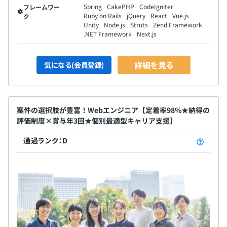
Spring
CakePHP
CodeIgniter
フレームワー
グロース事業部：44名（業務内容：ITエンジニア）
Ruby on Rails
jQuery
React
Vue.js
ク
Unity
Node.js
Struts
Zend Framework
アライアンス事業部：4名（業務内容：営業）
.NET Framework
Next.js
総務部：3名（業務内容：経理、人事、庶務…等）
詳細を見る
気になる(会員登録)
案件の選択肢が豊富！Webエンジニア【定着率98%★納得の
評価制度×賞与年3回★個別最適型キャリア支援】
通過ランク：D