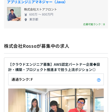
■子の看護休暇
アプリエンジニアマネジャー（Java）
ンジニア出身の経営による意思決定 当社の経営陣は
■介護休暇
株式会社ストアフロント
全員エンジニア出身です。 そのため、 ・スキルが固
■結婚休暇
600万 〜 800万円
定されることのリスク ・挑戦機会がないことの停滞
■生理休暇
東京都
・短期的な効率と長期的な成長のトレードオフ とい
■ウェルカム休暇
応募可能ランク：B
った課題を前提に、意思決定が行われています。 単
に案件を埋めるのではなく、「その選択がエンジニ
アのキャリアにとって意味があるか」 という視点で
株式会社Rossoが募集中の求人
判断されることが、他社との大きな違いです。 ■安
■交通費全額支給
心して挑戦できる理由 挑戦には、必ず不確実性が伴
■住宅手当（月1万5000円：条件あり）
います。 当社ではその前提に立ち、 ・残業月平均約
■役職手当
11時間 ・スキルアップ支援の充実 ・待機時の給与保
【クラウドエンジニア募集】AWS認定パートナー企業◆設
■子供手当
計・構築・プロジェクト推進まで担う上流ポジション◎
証 など、 といった環境を整えています。 これは単
■在宅勤務手当
なる福利厚生ではなく、「挑戦によるリスクを個人
■超過勤務手当（20時間を超えた部分および深夜／休
通過ランク：F
に背負わせない」ための仕組みです。 だからこそ、
日）
エンジニアは安心して新しい領域に踏み出すことが
できます。 ■当社が提供する価値 当社が提供してい
るのは、単なる開発環境や案件ではありません。 ・
技術領域を広げられること ・工程を広げられること
賞与：年2回（7月・12月）