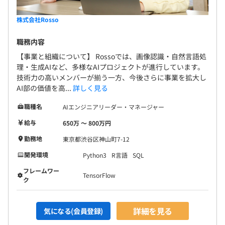
株式会社Rosso
職務内容
【事業と組織について】 Rossoでは、画像認識・自然言語処
理・生成AIなど、多様なAIプロジェクトが進行しています。
技術力の高いメンバーが揃う一方、今後さらに事業を拡大し
AI部の価値を高...
詳しく見る
職種名
AIエンジニアリーダー・マネージャー
給与
650万 〜 800万円
勤務地
東京都渋谷区神山町7-12
開発環境
Python3
R言語
SQL
フレームワー
TensorFlow
ク
詳細を見る
気になる(会員登録)