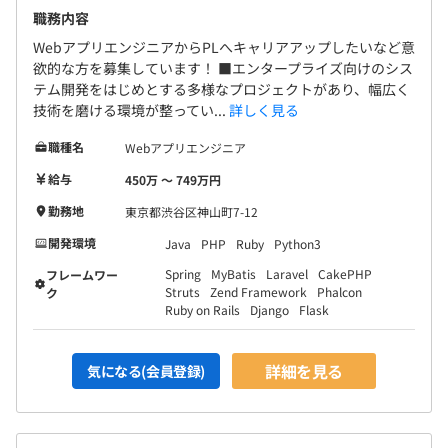
職務内容
WebアプリエンジニアからPLへキャリアアップしたいなど意
欲的な方を募集しています！ ■エンタープライズ向けのシス
テム開発をはじめとする多様なプロジェクトがあり、幅広く
技術を磨ける環境が整ってい...
詳しく見る
職種名
Webアプリエンジニア
給与
450万 〜 749万円
勤務地
東京都渋谷区神山町7-12
開発環境
Java
PHP
Ruby
Python3
Spring
MyBatis
Laravel
CakePHP
フレームワー
Struts
Zend Framework
Phalcon
ク
Ruby on Rails
Django
Flask
詳細を見る
気になる(会員登録)