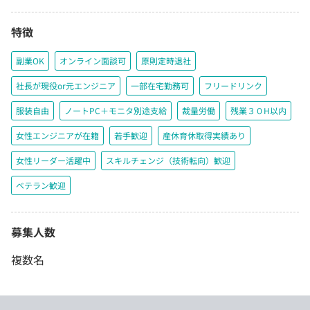
特徴
副業OK
オンライン面談可
原則定時退社
社長が現役or元エンジニア
一部在宅勤務可
フリードリンク
服装自由
ノートPC＋モニタ別途支給
裁量労働
残業３０H以内
女性エンジニアが在籍
若手歓迎
産休育休取得実績あり
女性リーダー活躍中
スキルチェンジ（技術転向）歓迎
ベテラン歓迎
募集人数
複数名