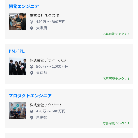
す。 当社は、この“構造”そのものを変えることに向
開発エンジニア
■JR「渋谷駅」A2出口より徒歩9分
希望スペックのPCを用意いたします。
き合ってきました。 ■構造①：案件ありきではなく
■東京メトロ「代々木公園駅」2番出口より徒歩8分
※一定条件あり
株式会社ネクスタ
「人ありき」のアサイン 当社では、案件にエンジニ
450万 〜 800万円
アを当てはめるのではなく、一人ひとりの志向や将
9：30〜18：30
大阪府
来像を起点としたアサインを行っています。 その背
応募可能ランク：B
休憩時間：12:00〜13:00（60分）
景には、営業担当や上長と密にコミュニケーション
平均残業時間：平均10時間程度／月
アジャイル
を取りながら、キャリアの方向性を一緒に整理して
PM／PL
いく体制があります。 まだ明確に言語化できていな
株式会社ブライトスター
い目標や、漠然とした将来像についても、対話を重
500万 〜 1,000万円
ねることで少しずつ具体化していくことが可能です。
【年間休日130日以上】※年休125日＋有給5日以上
東京都
■構造②：役割を固定しない前提でのプロジェクト
応募可能ランク：B
■完全週休2日制（土・日）
参画 多くの現場では、役割が最初から決められ、そ
■祝日
の範囲の中でしか経験を積めないケースが少なくあ
■GW
プロダクトエンジニア
りません。 一方で当社では、 ・設計に関わりたい ・
■夏季休暇（3日）
Slackを活用した日常的なコミュニケーションや、社内勉
株式会社アクリート
顧客折衝を経験したい ・技術領域を広げたい といっ
■年末年始休暇（5日）
強会を通じた知識共有を積極的におこなっています。ま
450万 〜 600万円
た意思に対して、プロジェクト内で役割を広げてい
■有給休暇
東京都
た、有志で社内システムを開発するなど、切磋琢磨しなが
くことを前提としています。 これは、単なる文化で
応募可能ランク：B
■慶弔休暇
ら成長できる環境が整っています。
はなく、「挑戦すること自体を評価する仕組み」を
■産前産後休暇・育児休暇（男女ともに取得実績あり）
持っているからこそ成立しています。 ■構造③：エ