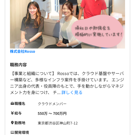
・役割を広げられること これらを「一時的な機会」
※実績：4カ月分支給
ではなく、継続的に再現できる環境です。 その結果
として、現在のスキルを活かしながら、将来的な市
場価値を主体的に高めていくことが可能になります。
給与改定：年1回（4月）
株式会社Rosso
社会保険完備（雇用・労災・健康・厚生年金）
職務内容
【事業と組織について】 Rossoでは、クラウド基盤やサーバ
ー構築など、多様なインフラ案件を手掛けています。 エンジ
ニア出身の代表・役員陣のもとで、手を動かしながらマネジ
無期雇用
メント力を身につけ、 チ...
詳しく見る
職種名
クラウドメンバー
給与
550万 〜 700万円
勤務地
東京都渋谷区神山町7-12
開発環境