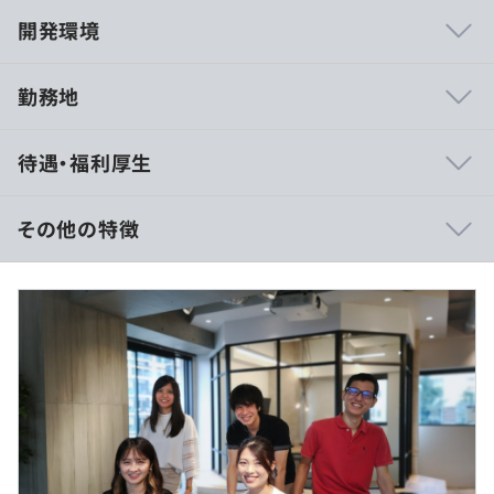
開発環境
勤務地
■エンジニア自身の希望をかなえられる「案件選択制」を
待遇・福利厚生
導入
技術の幅を広げ、スキルアップを実現できる環境づくりを
大切にしており、会社側が一方的に案件を決めることはあ
その他の特徴
りません。「テストや運用ばかりで、開発スキルが身につ
かない…」という心配は一切不要。実際に、当社で
■想定年収：500万円〜800万円
COBOLからJavaへスキルチェンジした方や、オンプレか
■賃金形態：月給制
らクラウドへ挑戦した方もいます。
■賃金の決定方法：経験、能力、前給を考慮の上優遇しま
す。
《案件決定までの流れ》
■月給：約312,500円～500,000円
▼まずはエンジニアのやりたいことや理想の働き方を細か
《内訳》
く聞き、営業がマッチする案件を複数提案。
・基本給：約270,200円～432,400円
▼その後、相談しながら最適な案件を選び、お客様との面
・固定残業代：20時間分、約42,300円～67,600円
談でOKをもらえたら参画が決定します。
※超過分は別途支給