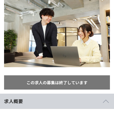
イベント・セミナー
paiza times
再チャレンジ結果一覧
リファレンス
インタビュー
note
就活成功ガイド
プラン
個人向けプラン
法人向けプラン
学校向けプラン
契約内容・クーポン
この求人の募集は終了しています
求人概要