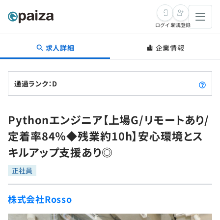
ログイン
新規登録
求人詳細
企業情報
転職・キャリア
未経験転職
求人検索
通過ランク：D
新卒就活
求人検索
インタビュー
Pythonエンジニア【上場G/リモートあり/
学習
求人検索
インタビュー
転職成功ガイド
定着率84％◆残業約10h】安心環境とス
本選考
スキルチェック
講座一覧
キルアップ支援あり◎
転職成功ガイド
転職エージェント
ゲーム・マンガ
インターン
プログラミング言語
正社員
問題集
メディア
SQL
4択課題
株式会社Rosso
新卒エージェント
paizaとは？
Tech Team Journal
評価結果一覧
ナレッジ