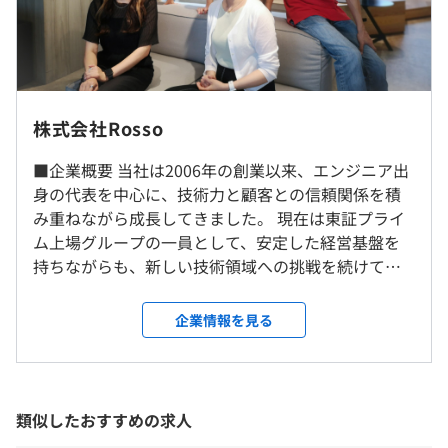
自分の希望に沿った案件に携わることで意欲的になり、よ
【年収例】
り成長できると考えております。
512万円（27歳、月給32万円＋賞与、入社2年目）
620万円（31歳、月給38万円＋賞与、入社3年目）
※本社、都内を中心としたプロジェクト先となります。
■充実のスキルアップ支援制度
800万円（34歳、月給40万円＋賞与、入社5年目）
※一部在宅勤務可
株式会社Rosso
AWSの資格取得者が多数在籍。中には「APN ALL AWS
Certifications Engineers」を受賞しているメンバーもいま
◎社員のほぼ全員が年収UPを実現
■企業概要 当社は2006年の創業以来、エンジニア出
就業場所の変更範囲
す。資格取得のための受講費や書籍代は会社が負担します
当社に転職したエンジニアの平均年収上昇額は62万円と
身の代表を中心に、技術力と顧客との信頼関係を積
＜雇入時＞
ので、積極的に学び挑戦しやすい環境が整っています。
高め。入社後も年1回の評価で収入UPも狙えます。
み重ねながら成長してきました。 現在は東証プライ
お客様先、東京事本社または自宅
ム上場グループの一員として、安定した経営基盤を
＜変更範囲＞
◎待機保証100%で案件の間も安心
持ちながらも、新しい技術領域への挑戦を続けてい
会社の定める場所（テレワークをおこなう場所を含む）
案件待機中の給与の減額はありません。もし待機が発生し
ます。 ■なぜ「挑戦できる環境」が成り立つのか エ
た場合は、その期間をキャリアアップ支援にあてていま
■資格取得支援制度（受験料・講習費用など会社負担）
ンジニアのキャリアは、「会社の看板」や「案件の
企業情報を見る
受動喫煙防止措置に関する事項
す。
■書籍関連費（全額会社負担）
種類」ではなく、どれだけ自分の意思で役割を広げ
屋内全面禁煙
■外部研修制度（全額会社負担）
られるかで大きく変わります。 しかし実際には、 ・
■社内勉強会・LT会
案件都合で役割が固定される ・新しい領域に挑戦し
たくても機会がない ・配属によってキャリアが左右
類似したおすすめの求人
される といった構造的な制約が多く存在していま
【本社】
（※
想定年収
は年収提示額を保証するものではありません）