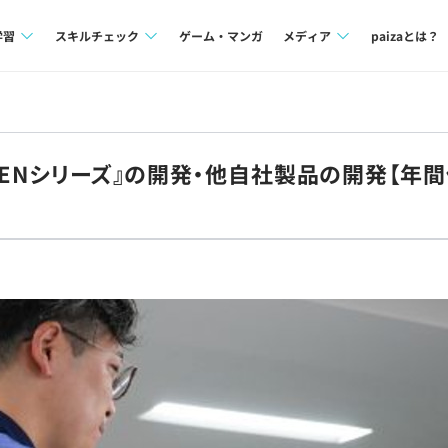
学習
スキルチェック
ゲーム・マンガ
メディア
paizaとは？
講座一覧
プログラミング言語
Tech Team Journal
問題集
SQL
paiza times
TENシリーズ』の開発・他自社製品の開発【年間
4択課題
評価結果一覧
note
ント
ナレッジ
再チャレンジ結果一覧
ミナー
リファレンス
プラン
ド
個人向けプラン
法人向けプラン
学校向けプラン