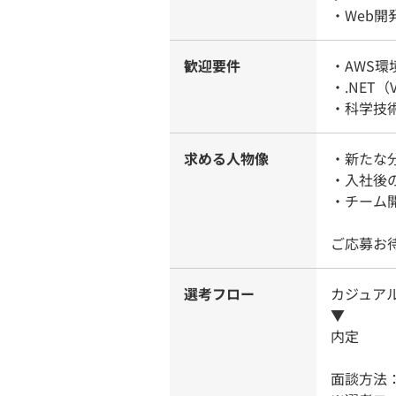
・Web
歓迎要件
・AWS
・.NET
・科学技
求める人物像
・新たな
・入社後
・チーム
ご応募お
選考フロー
カジュア
▼
内定
面談方法