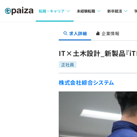
転職・キャリア
未経験転職
新卒就活
求人検索
求人検索
求人検索
求人詳細
企業情報
本選考
インタビュー
インタビュー
インターン
IT×土木設計_新製品『i
転職成功ガイド
転職成功ガイド
正社員
新卒エージェ
転職エージェント
株式会社綜合システム
イベント・セ
インタビュー
就活成功ガイ