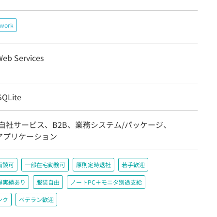
ework
eb Services
QLite
自社サービス、B2B、業務システム/パッケージ、
acアプリケーション
面談可
一部在宅勤務可
原則定時退社
若手歓迎
得実績あり
服装自由
ノートPC＋モニタ別途支給
ンク
ベテラン歓迎