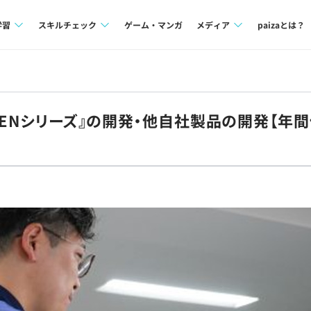
学習
スキルチェック
ゲーム・マンガ
メディア
paizaとは？
講座一覧
プログラミング言語
Tech Team Journal
問題集
SQL
paiza times
TENシリーズ』の開発・他自社製品の開発【年間
4択課題
評価結果一覧
note
ント
ナレッジ
再チャレンジ結果一覧
ミナー
リファレンス
プラン
ド
個人向けプラン
法人向けプラン
学校向けプラン