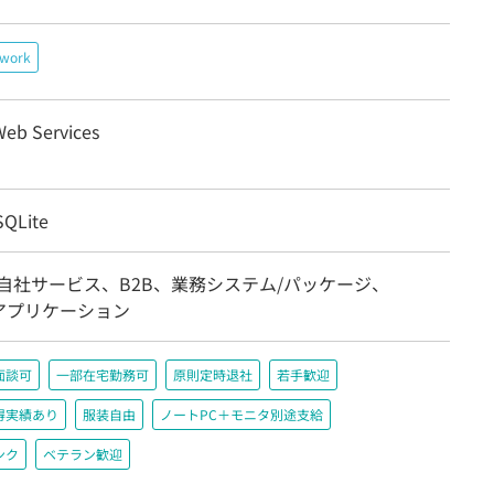
ework
eb Services
QLite
自社サービス、B2B、業務システム/パッケージ、
acアプリケーション
面談可
一部在宅勤務可
原則定時退社
若手歓迎
得実績あり
服装自由
ノートPC＋モニタ別途支給
ンク
ベテラン歓迎