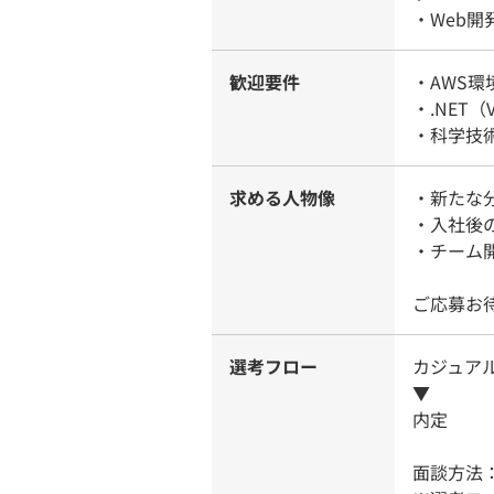
・Web
歓迎要件
・AWS
・.NET
・科学技
求める人物像
・新たな
・入社後
・チーム
ご応募お
選考フロー
カジュア
▼
内定
面談方法