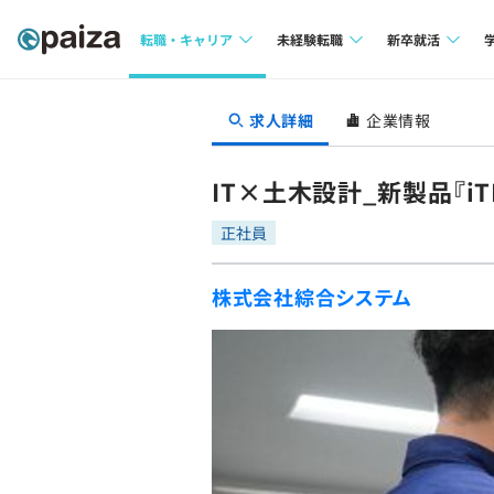
転職・キャリア
未経験転職
新卒就活
求人検索
求人検索
求人検索
求人詳細
企業情報
本選考
インタビュー
インタビュー
インターン
IT×土木設計_新製品『i
転職成功ガイド
転職成功ガイド
正社員
新卒エージェ
転職エージェント
株式会社綜合システム
イベント・セ
インタビュー
就活成功ガイ