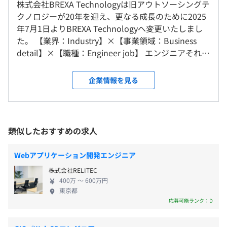
マネジメント、スペシャリストそれぞれの評価基準を設け
株式会社BREXA Technologyは旧アウトソーシングテ
就業場所の変更範囲
ているためご自身の目指すキャリアを築くことが出来る評
昇給：年1回(4月)
クノロジーが20年を迎え、更なる成長のために2025
＜雇入時＞
価制度になっています。
年7月1日よりBREXA Technologyへ変更いたしまし
銀座6丁目－SQUARE
た。 【業界：Industry】×【事業領域：Business
＜変更範囲＞
detail】×【職種：Engineer job】 エンジニアそれぞ
都内近郊拠点
れにあわせた多種多様な働き方を実現しています。
■業界：Industry 製造、建設、医薬、情報通信、金
【事例1】
（※
想定年収
は年収提示額を保証するものではありません）
企業情報を見る
融、官公庁、医療・福祉、物流、小売 etc. ■事業領
■概要
受動喫煙防止措置に関する事項
域：Business detail 人材派遣、SES、業務請負（常
・大手通信キャリアの公式サイトや社内専用サイトなどで
敷地内禁煙（喫煙場所あり）
駐・持ち帰り）、プロダクトパッケージサービス ■
使用されているFAQ機能
9:00 ～ 18:00
職種：Engineer job インフラエンジニア（ネットワ
・直営店やコールセンター、家電量販などで導入されてい
類似したおすすめの求人
※プロジェクトによって異なるケースがあります。
ーク・サーバー・クラウド・データベース・セキュ
る接客支援システムをクラウドWeb化
休憩時間：60分
リティ） 開発エンジニア（システム・WEB・組み込
Webアプリケーション開発エンジニア
平均残業時間：平均15時間／月
み・モバイル） Maas、移動体通信、ICT、ITサポー
■要素技術（要素業務知識）
東銀座駅
株式会社RELITEC
ト事務、デザイン BREXA Technologyの強みは、対
・Python（フレームワーク：Flask）、AWS各種サービス
400万 〜 600万円
応可能な分野、領域、技術の幅広さや奥深さです。
知識、HTML5、
東京都
利益をM＆Aなどによる技術メニューの拡大に積極投
・既存の分散している機能の掌握、キャリアシステム情報
応募可能ランク：D
◆年間休日：123日
資しており、 顧客が抱える課題の解決に結びつく製
システム側との折衝
※完全週休二日制
品・サービスを調達してくる商社としての機能や、