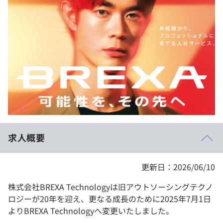
イベント・セミナー
paiza times
再チャレンジ結果一覧
リファレンス
インタビュー
note
就活成功ガイド
プラン
個人向けプラン
法人向けプラン
学校向けプラン
求人概要
契約内容・クーポン
更新日：2026/06/10
株式会社BREXA Technologyは旧アウトソーシングテクノ
ロジーが20年を迎え、更なる成長のために2025年7月1日
よりBREXA Technologyへ変更いたしました。