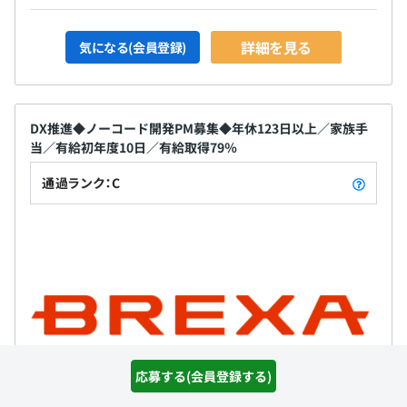
詳細を見る
気になる(会員登録)
DX推進◆ノーコード開発PM募集◆年休123日以上／家族手
当／有給初年度10日／有給取得79％
通過ランク：C
応募する(会員登録する)