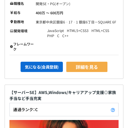
職種名
開発SE・PG(オープン)
給与
400万 〜 600万円
勤務地
東京都中央区銀座6‐17‐1 銀座6丁目－SQUARE 6F
JavaScript
HTML5+CSS3
HTML+CSS
開発環境
PHP
C
C++
フレームワー
ク
詳細を見る
気になる(会員登録)
【サーバーSE】AWS,Windows/キャリアアップ支援◎家族
手当など手当充実
通過ランク：C