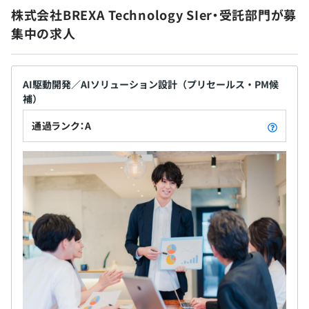
【福利厚生】
ています。 副業に係わる社内規定などはあります
・大手キャリアのR&D部門と連携をしながらの最先端技術
株式会社BREXA Technology SIer・受託部門が募
◆社会保険完備
が、自由な社風の中で、新しい領域にチャレンジし
の習得、技術調査能力の向上
集中の求人
◆引越費用負担（入社に伴って引越しが必要な場合に支
ていただくことが可能です。 また、ひと月の平均残
給）※社内規定あり
業時間は15.1時間（2024年12月）であり、学習・趣
【事例3】
◆資格取得祝金
味・家庭などに費やす時間を増やすことができワー
■概要
◆借上社宅制度
クライフバランスの実現に貢献しています。
大手建設業向け、AIOCRを利用した契約書の分類分け実証
AI駆動開発／AIソリューション設計（プリセールス・PM候
◆慶弔金制度
実験
補）
◆確定拠出年金制度（401K）
通過ランク：A
◆提携保養所
■要素技術（要素業務知識）
◆キャリアカウンセリング
Python、マシンラーニング、データサイエンス
◆各種優待サービス
■身につくスキル
【受動喫煙体制】
・ユーザー企業への提案スキル、実証実験に伴う折衝スキ
◆屋内原則禁煙（特定屋外喫煙場所や喫煙専用室設置あ
ル（※いかにユーザーへ分かりやすく技術要素を説明）
り）
・AI、データサイエンススキル
【事例4】
■概要
大手電機メーカーが独自開発しようとしている、サイト運