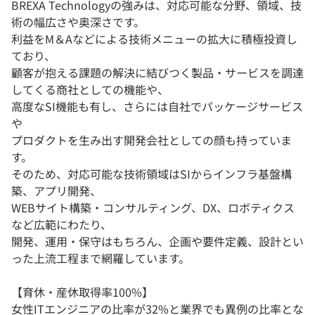
BREXA Technologyの強みは、対応可能な分野、領域、技
術の幅広さや奥深さです。
利益をM＆Aなどによる技術メニューの拡大に積極投資し
ており、
顧客が抱える課題の解決に結びつく製品・サービスを調達
してくる商社としての機能や、
高度なSI機能も有し、さらには自社でパッケージサービス
や
プロダクトを生み出す開発会社としての顔も持っていま
す。
そのため、対応可能な技術領域はSIからインフラ基盤構
築、アプリ開発、
WEBサイト構築・コンサルティング、DX、ロボティクス
など広範にわたり、
開発、運用・保守はもちろん、企画や要件定義、設計とい
った上流工程まで網羅しています。
【育休・産休取得率100%】
女性ITエンジニアの比率が32%と業界でも異例の比率とな