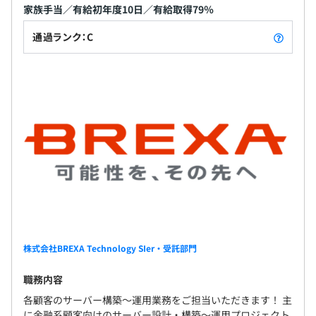
家族手当／有給初年度10日／有給取得79％
通過ランク：C
案件により異なりますが現在は約3人~10名程度のチーム
を組み案件に参画していただいています。
連絡や状況確認もしやすく案件以外の相談もしやすい環境
となっており、コミュニケーションが活発な案件が多くあ
ります。
株式会社BREXA Technology SIer・受託部門
職務内容
各顧客のサーバー構築～運用業務をご担当いただきます！ 主
に金融系顧客向けのサーバー設計・構築～運用プロジェクト