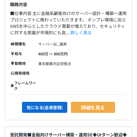
ある評価を受けられます。
職務内容
給与アップのために必要な行動を自身で把握できるので、
■仕事内容 主に金融系顧客向けのサーバー設計・構築～運用
自身のスピードで計画的にキャリアアップを目指せます。
プロジェクトに携わっていただきます。 オンプレ環境に加え
AWSを中心としたクラウド需要が増えており、セキュリティ
に対する意識が市場的にも高...
詳しく見る
職種名
サーバーSE_運用
ITエンジニアリング事業本部 関東ソリューションサービ
ス課
給与
400万 〜 800万円
・所属人数：約350人
勤務地
東京都都内近郊拠点
・20代～60代まで幅広い年代のメンバーが活躍していま
開発環境
す。
・開発のみではなくインフラチームも在籍しているため、
フレームワー
ク
幅広い知見が得られます。
・チームで参画できるため上位エンジニアと一緒に案件に
入り設計～構築をメインに技術を身に付けることが可能な
詳細を見る
気になる(会員登録)
ポジションです。
受託開発■金融向けサーバー構築・運用SE◆UIターン歓迎◆