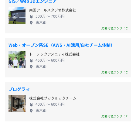
GIS／Web 3Dエンジニア
◆夏季休暇
高度なSI機能も有し、さらには自社でパッケージサ
■身につくスキル
南国アールスタジオ株式会社
◆年末年始休暇
ービスや プロダクトを生み出す開発会社としての顔
・要件定義、機能定義など上流工程のスキル
500万 〜 700万円
◆慶弔休暇
も持っています。 そのため、対応可能な技術領域は
・プロジェクトマネジメント能力（複数プロジェクトのマ
東京都
◆有給休暇（初年度10日）★有給休暇取得率78.6％
SIからインフラ基盤構築、アプリ開発、 WEBサイト
ネジメントスキル／顧客折衝／ヒアリング／提案)
応募可能ランク：C
◆産前・産後休暇
構築・コンサルティング、DX、ロボティクスなど広
◆育児休暇
範にわたり、 開発、運用・保守はもちろん、企画や
【事例2】
Web・オープン系SE（AWS・AI活用/自社チーム体制）
◆介護休暇
要件定義、設計といった上流工程まで網羅していま
■概要
トーテックアメニティ株式会社
す。 【育休・産休取得率100%】 女性ITエンジニア
大手通信キャリア行動予測アプリケーションの実証実験
450万 〜 600万円
の比率が32%と業界でも異例の比率となっていま
東京都
す。ライフイベントの多い女性社員に対しても、育
■要素技術（要素業務知識）
応募可能ランク：C
◆交通費全額支給
休・産休、復職後の時短勤務など会社からのサポー
・開発：iOS（Swift)、PHP（サーバサイド）、AI、デー
◆休日出勤手当
トもあり、安心です。もちろん、男性社員の育休実績
タサイエンス
プログラマ
◆深夜手当
も多数あります。育休・産休の取得希望者は100%と
・インフラ：AWS（EC2、Lambda、S3、API Gateway、
株式会社ブックルックチーム
◆出張手当
なっており、産休・育休からの復帰率も98%。事業
CloudFront、RDS、DynamoDB、Cognito)
400万 〜 600万円
◆家族手当（配偶者／月1万3000円、子ども[18歳未満]／
領域が広く案件も豊富な当社だからこそ、ワークラ
東京都
第一子：月6000円、第二子以降：月4000円）
イフバランスと両立したキャリア形成が可能です。
■身につくスキル
応募可能ランク：F
◆赴任手当
【副業OK、ワークバランスの実現】 働く社員のスキ
・通常開発スキル（Swift、PHP）に加え、AI（機械学
ルアップや所得アップを実現するために副業を認め
習、データサイエンス）の経験、実績、知識の蓄積