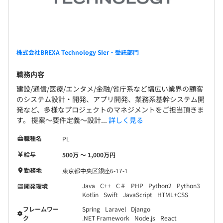
株式会社BREXA Technology SIer・受託部門
職務内容
建設/通信/医療/エンタメ/金融/省庁系など幅広い業界の顧客
のシステム設計・開発、アプリ開発、業務系基幹システム開
発など、多様なプロジェクトのマネジメントをご担当頂きま
す。 提案～要件定義～設計...
詳しく見る
職種名
PL
給与
500万 〜 1,000万円
勤務地
東京都中央区銀座6-17-1
Java
C++
C＃
PHP
Python2
Python3
開発環境
Kotlin
Swift
JavaScript
HTML+CSS
フレームワー
Spring
Laravel
Django
ク
.NET Framework
Node.js
React