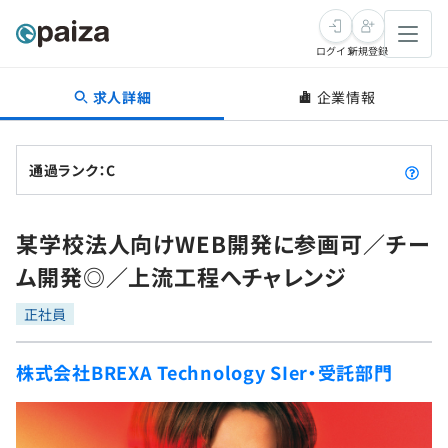
ログイン
新規登録
求人詳細
企業情報
転職・キャリア
未経験転職
求人検索
通過ランク：C
新卒就活
求人検索
インタビュー
某学校法人向けWEB開発に参画可／チー
学習
求人検索
インタビュー
転職成功ガイド
ム開発◎／上流工程へチャレンジ
本選考
スキルチェック
講座一覧
転職成功ガイド
転職エージェント
正社員
ゲーム・マンガ
インターン
プログラミング言語
問題集
株式会社BREXA Technology SIer・受託部門
メディア
SQL
4択課題
新卒エージェント
paizaとは？
Tech Team Journal
評価結果一覧
ナレッジ