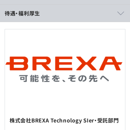
【当事業部の強み】
待遇・福利厚生
1.チームで参画できるため上位エンジニアと一緒に案件に
入り設計～構築をメインに技術を身に付けることが可能な
ポジションです。
また研修制度も充実しており案件に参画中であったとして
も最長数か月案件から離れ、しっかりと研修を受け自身の
想定年収：400万円～600万円
市場価値を高めることが出来ます。
給与形態：月給制
※研修受講可否に関しては一部基準を設けています。
月給：333,500円～500,000円
基本給：262,345円～393,320円
2.評価制度はグレード制を設けており、グレードは1～6段
階に分けられています。
残業手当：固定残業手当
グレードごとに目標設定や評価基準が分かりやすく設定し
1ヶ月分の固定残業手当に含まれる残業時間：35時間
てあるため自身の目標に対し何が出来たら評価されるの
1ヶ月分の固定残業手当に含まれる残業手当額：71,155円
か、次のグレードに上がるためには何が必要なのかが明確
～106,680円（超過分支給）
になっています。
そのため目標を見失うことなく、モチベーション高く希望
※600万円以上は経験に応じて検討します。
のキャリアを叶えるために業務に励んでいただいていま
※スキル・経験年数・年齢を考慮し話し合いの上、優遇し
株式会社BREXA Technology SIer・受託部門
す。
ます。