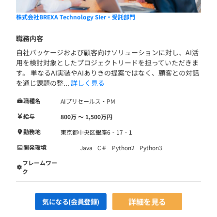
営時にユーザー行動等を分析し、そのサイト訪問者の特性
昇給査定：年1回（4月）
を統合管理できるデータプラットフォームの開発
株式会社BREXA Technology SIer・受託部門
職務内容
■要素技術（要素業務知識）
TS、JS、Python、HTML5／CSS、Angular、AWS各種サ
社会保険完備（健康保険・厚生年金加入・雇用保険・労災
自社パッケージおよび顧客向けソリューションに対し、AI活
ービス、メモリDB（特殊なメモリデータベース）
保険）
用を検討対象としたプロジェクトリードを担っていただきま
す。 単なるAI実装やAIありきの提案ではなく、顧客との対話
を通じ課題の整...
詳しく見る
■身につくスキル
・品質改善提案スキル（品質不良からのスタートになった
職種名
AIプリセールス・PM
ため）
無期雇用
給与
800万 〜 1,500万円
・プロジェクトマネジメントスキル
・比較的モダンな開発スキル
勤務地
東京都中央区銀座6‐17‐1
開発環境
Java
C＃
Python2
Python3
フレームワー
ク
＜キャリア支援＞
資格取得支援制度…受験費用負担、祝い金あり（5,000円
詳細を見る
気になる(会員登録)
～50,000円）
・プロジェクトマネージャ試験（PM）