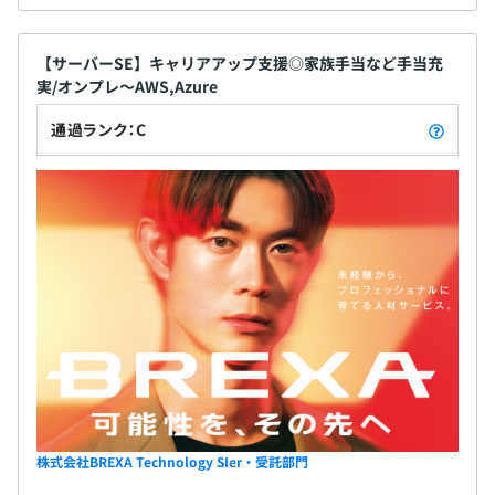
・Sales Force 認定アドミニストレーター
・Python エンジニア認定基礎試験
【サーバーSE】キャリアアップ支援◎家族手当など手当充
・PHP技術者認定試験上級
実/オンプレ～AWS,Azure
・Rails技術者認定試験
・ITサービスマネージャ試験
通過ランク：C
・メンタルチェック
・eラーニング
【納得感のある評価制度】
エンジニア一人ひとりにこれまでの経験やスキルに応じた
「累積経験値」「グレード」を設定。
株式会社BREXA Technology SIer・受託部門
評価項目ごとに明確な基準が用意されているため、納得感