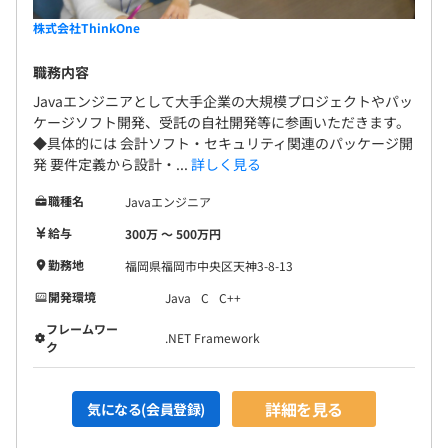
株式会社ThinkOne
職務内容
Javaエンジニアとして大手企業の大規模プロジェクトやパッ
ケージソフト開発、受託の自社開発等に参画いただきます。
◆具体的には 会計ソフト・セキュリティ関連のパッケージ開
発 要件定義から設計・...
詳しく見る
職種名
Javaエンジニア
給与
300万 〜 500万円
勤務地
福岡県福岡市中央区天神3-8-13
開発環境
Java
C
C++
フレームワー
.NET Framework
ク
詳細を見る
気になる(会員登録)