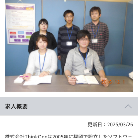
イベント・セミナー
paiza times
再チャレンジ結果一覧
リファレンス
インタビュー
note
就活成功ガイド
プラン
個人向けプラン
法人向けプラン
学校向けプラン
契約内容・クーポン
求人概要
更新日：2025/03/26
株式会社ThinkOneは2005年に福岡で設立したソフトウェ