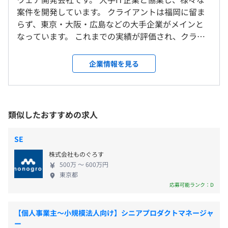
います。
の開発先は博多や百道エリアが中心です。
案件を開発しています。 クライアントは福岡に留ま
らず、東京・大阪・広島などの大手企業がメインと
＜年間休日120日以上＞
なっています。 これまでの実績が評価され、クライ
就業場所の変更範囲
・完全週休2日制（土・日）
アント企業と信頼関係を築いてきました。 プロジェ
＜雇入時＞
・祝日
相談の上、ご希望のマシンを支給いたします。
クトは1〜2名程度で動かす小規模のものから、100名
雇入時：宮崎日南オフィス、および自宅
企業情報を見る
・夏季休暇
を超える大型プロジェクトもあります。 また弊社で
＜変更範囲＞
・年末年始休暇
は、研修制度にも注力しており、経験が浅いエンジ
変更範囲：会社の定める場所（テレワークを行う場所を含
・有給休暇
ニアや未経験の方でも成長を感じながらスキルアッ
む）
・慶弔休暇
全社15名
プできる環境が用意されています。 今後はAIやクラ
類似したおすすめの求人
内エンジニア13名。
ウドサービス等を用いた新たなビジネスモデルの確
受動喫煙防止措置に関する事項
立も目指してまいります。
従業員に対する受動喫煙対策：あり
SE
対策内容：敷地内禁煙
・通勤手当
株式会社ものぐろす
・時間外手当
500万 〜 600万円
1名～2名の小規模のものから、100名規模の大規模プロジ
東京都
・契約スポーツジム
ェクトがあります。
応募可能ランク：D
・社内イベント
・社員旅行
＜本社＞
地下鉄「天神駅」より徒歩5分
【個人事業主〜小規模法人向け】シニアプロダクトマネージャ
ー