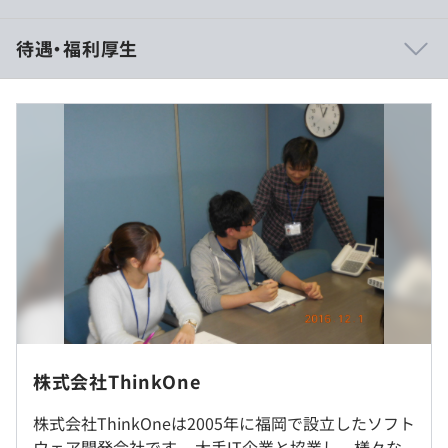
一人ひとりのスキルや経験に応じて適材適所への配置を行
待遇・福利厚生
っています。経験が少ない方も経験豊富な方も、それぞれ
に応じた研修カリキュラムを受けながら成長できます。
また、社員同士のコミュニケーションを大切にしており、
誰にでも何でも相談できるような環境作りをしています。
福岡でのニアショアを強化しています。
月給制
自社内で行うニアショア開発、また地場大手企業の大規模
プロジェクト等に参入します。
（※
想定年収
は年収提示額を保証するものではありません）
9:00〜17:50（休憩あり）
一人ひとりのスキルや経験に応じて適材適所への配置を行
株式会社ThinkOne
休憩時間：12:00〜13:00（60分）
っています。経験が少ない方も経験豊富な方も、それぞれ
平均残業時間：基本残業はありません
に応じた研修カリキュラムを受けながら成長できます。
株式会社ThinkOneは2005年に福岡で設立したソフト
スキルアップの為、javaや.NET等の講習を年に数回行って
社内もしくはお客様先での勤務となります。プロジェクト
ウェア開発会社です。 大手IT企業と協業し、様々な