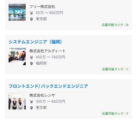
フリー株式会社
賞与あり：年2回（6月、12月）
65万 〜 900万円
東京都
応募可能ランク：B
システムエンジニア（福岡）
昇給あり：年1回（4月）
株式会社アルディート
450万 〜 760万円
福岡県
応募可能ランク：C
各種社会保険完備
（雇用保険・労災保険・健康保険・厚生年金保険）
フロントエンド/ バックエンドエンジニア
株式会社レンサ
300万 〜 480万円
東京都
無期雇用
応募可能ランク：F