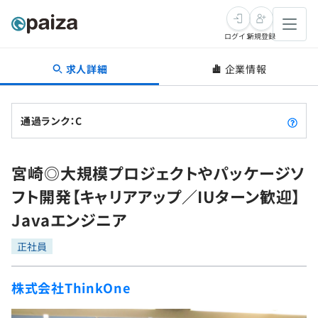
ログイン
新規登録
求人詳細
企業情報
転職・キャリア
未経験転職
求人検索
通過ランク：C
新卒就活
求人検索
インタビュー
宮崎◎大規模プロジェクトやパッケージソ
学習
求人検索
インタビュー
転職成功ガイド
フト開発【キャリアアップ／IUターン歓迎】
本選考
スキルチェック
講座一覧
Javaエンジニア
転職成功ガイド
転職エージェント
ゲーム・マンガ
インターン
プログラミング言語
正社員
問題集
メディア
SQL
4択課題
株式会社ThinkOne
新卒エージェント
paizaとは？
Tech Team Journal
評価結果一覧
ナレッジ