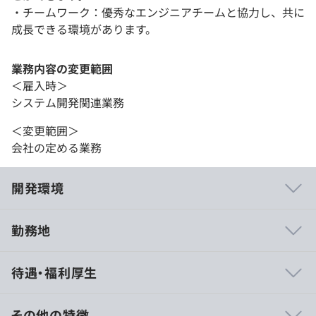
・チームワーク：優秀なエンジニアチームと協力し、共に
成長できる環境があります。
業務内容の変更範囲
＜雇入時＞
システム開発関連業務
＜変更範囲＞
会社の定める業務
開発環境
勤務地
◆開発メンバーの裁量
待遇・福利厚生
・OS やエディタ、IDE といった個人の環境は、各自の責
任で好きなものを使うことができる
・全体のスケジュール管理は、途中の成果を随時確認しな
その他の特徴