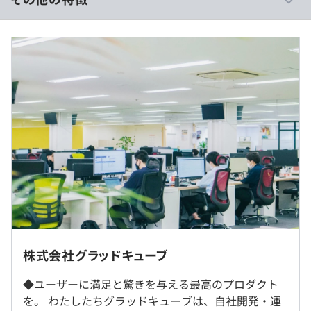
がら、納期または盛り込む機能を柔軟に調整する形で行う
・プロダクトの開発言語やフレームワークなど主要な構成
年収550万〜1,000万円
技術は、基本的に最新版より1年以上ビハインドしていな
■賃金形態：月給制／年俸制（年俸を12分割）
い
■賃金の決定方法：当社規定により決定いたします
■月給：316,700円〜
◆コード品質向上のための取り組み
・基本給：235,322円〜
・「リファクタリングは随時行われるべき」という価値観
・固定残業代：45時間分、81,378円〜（超過分は別途
をメンバー全員が共有しており、日常的に実施している
支給）
◆アジャイル実践状況
・デイリーでスタンドアップミーティング、またはそれに
準じるチーム内の打ち合わせを行っている
・継続的なデプロイ（デリバリー）を行っている
（※
想定年収
は年収提示額を保証するものではありません）
フルリモートのため全国どこからでも勤務可能です。※規
◆ワークフローの整備
定あり
株式会社グラッドキューブ
・各メンバーが実装したコードのマージは Pull Request
北海道・青森県・岩手県・宮城県・秋田県・山形県・福島
10：00～19：00
ベースで行われる
県・茨城県・栃木県・群馬県・埼玉県・千葉県・東京都・
◆ユーザーに満足と驚きを与える最高のプロダクト
休憩時間：60分
・自動（＝システム化され、1コマンドで実行できる）ビ
神奈川県・新潟県・富山県・石川県・福井県・山梨県・長
を。 わたしたちグラッドキューブは、自社開発・運
平均残業時間：平均30時間／月
ルド、自動デプロイ環境が整備されている