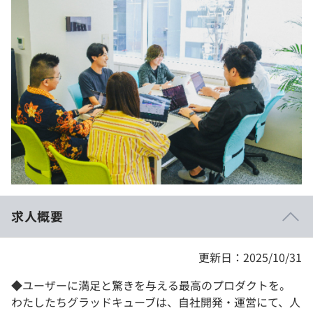
イベント・セミナー
paiza times
再チャレンジ結果一覧
リファレンス
インタビュー
note
就活成功ガイド
プラン
個人向けプラン
法人向けプラン
学校向けプラン
求人概要
契約内容・クーポン
更新日：2025/10/31
◆ユーザーに満足と驚きを与える最高のプロダクトを。
わたしたちグラッドキューブは、自社開発・運営にて、人