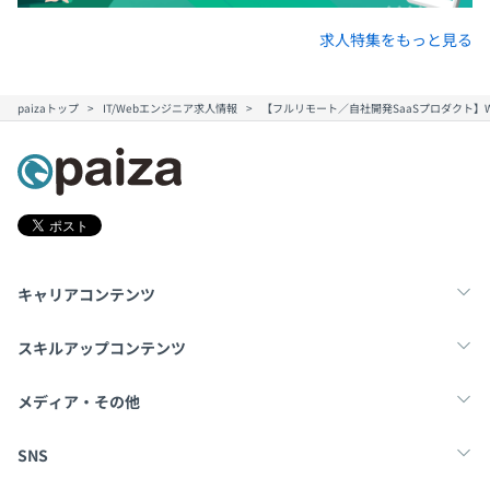
求人特集をもっと見る
paizaトップ
IT/Webエンジニア求人情報
【フルリモート／自社開発SaaSプロダクト】W
キャリアコンテンツ
転職・キャリア
未経験転職
新卒就活
スキルアップコンテンツ
学習
スキルチェック
マンガ・ゲーム
メディア・その他
Tech Team Journal
paiza times
note
SNS