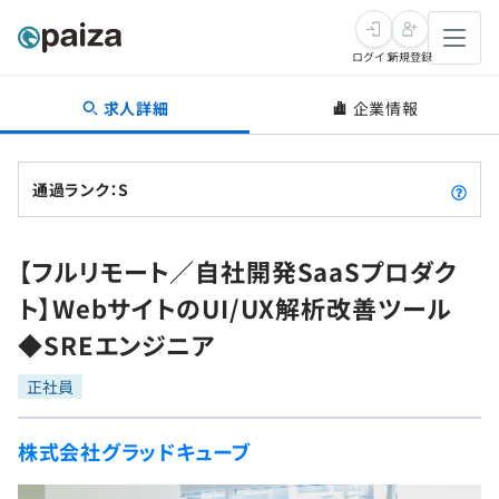
ログイン
新規登録
求人詳細
企業情報
転職・キャリア
未経験転職
求人検索
通過ランク：S
新卒就活
求人検索
インタビュー
【フルリモート／自社開発SaaSプロダク
学習
求人検索
インタビュー
転職成功ガイド
ト】WebサイトのUI/UX解析改善ツール
本選考
スキルチェック
講座一覧
◆SREエンジニア
転職成功ガイド
転職エージェント
ゲーム・マンガ
インターン
プログラミング言語
正社員
問題集
メディア
SQL
4択課題
株式会社グラッドキューブ
新卒エージェント
paizaとは？
Tech Team Journal
評価結果一覧
ナレッジ