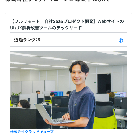
たいと願っている人、そして何よりもインターネッ
2カ月（条件などの変更はありません）
トが好き！プログラミングが好き！という方からの
毎日約20分程度のデイリースクラムで進捗確認をおこな
応募をお待ちしています。
い、気軽に相談できるようにしています。
【フルリモート／自社SaaSプロダクト開発】Webサイトの
UI/UX解析改善ツールのテックリード
【開発で使用している技術】
通過ランク：S
◆フロントエンド
HTML5（pug）、CSS3（sass）、
JavaScript（ES2016+／TypeScript）、Vue.js（v2）、
Webpack、Node.js、PHPなどを採用しています。
ソースコード管理はGit（Bitcucket）を利用しています。
◆バックエンド
言語・フレームワーク：Node.js（Express）、
PHP（CakePHP）、Python（flask）、Java（Apach
Beam）
DB：MySQL、BigQuery
インフラ・ミドルウェア：Google Cloud Platform、
Docker、Kubernetesなど
株式会社グラッドキューブ