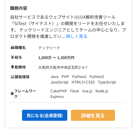
ソースコード管理はGitBitcucketを利用しています。
DockerやGCPなどを用いて、保守性、スケーラビリティ
職務内容
を意識した開発をチームとして心がけています。
自社サービスであるウェブサイトUI/UX解析改善ツール
「SiTest（サイテスト）」の開発をリードをお任せいたしま
す。 テックリードエンジニアとしてチームの中心となり、プ
ロダクト開発を推進してい...
詳しく見る
半期ごとの目標設定、振り返りによる評価をおこなってい
職種名
テックリード
ます。
給与
1,000万 〜 1,300万円
エンジニアは、スペシャリストとしてのキャリアとマネジ
メントや企画よりのキャリアの2パターンが用意されてい
勤務地
大阪府大阪市中央区瓦町2-4-7
ます。
Java
PHP
Python2
Python3
開発環境
JavaScript
HTML5+CSS3
TypeScript
フレームワー
CakePHP
Flask
Vue.js
Node.js
ク
Express
全社125名
うちエンジニアは4分の1を占めております。
詳細を見る
気になる(会員登録)