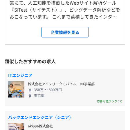
野県・岐阜県・静岡県・愛知県・三重県・滋賀県・京都
営にて、人工知能を搭載したWebサイト解析ツール
・コードによるインフラ構成管理（Infrastructure as
府・大阪府・兵庫県・奈良県・和歌山県・鳥取県・島根
『SiTest（サイテスト）』、ビッグデータ解析などを
Code）の環境が整備されている
県・岡山県・広島県・山口県・徳島県・香川県・愛媛県・
おこなっています。 これまで蓄積してきたインター
高知県・福岡県・佐賀県・長崎県・熊本県・大分県・宮崎
ネット広告運用の知見を生かした結果、 Webサイト
【年間休日124日（2025年度）】
県・鹿児島県・沖縄県
の解析・改善に必要な機能をオールインワンで揃え
企業情報を見る
・完全週休2日制（土日祝日）
ることに成功し、100万サイト以上への導入実績を誇
・GW（暦通り）
■SaaS
ります。 人工知能の研究開発、Web系テクノロジー
就業場所の変更範囲
・夏期休日（7月〜11月の間で取得可能）
・『SiTest（サイテスト）』：ヒートマップ解析・ABテ
の開発に新しい風を吹かせましょう。 また、2016年
＜雇入時＞
・年末年始休暇
スト・EFO対策ツール（
https://sitest.jp/
）
にはスポーツビッグデータを活用した
自宅
類似したおすすめの求人
・年次有給休暇（1時間、半日、1日単位での有給取得可
・『FasTest（ファーステスト）』：ランディングページ
『SPAIA（Sports x AI x Analyse）』をローンチ。た
＜変更範囲＞
能）
高速化ツール（
https://fastest.jp/
）
とえば野球投手の投球傾向をヒートマップで可視化
会社の定める場所（テレワークを行う場所を含む）
・慶弔休暇
ITエンジニア
したり、投球をリアルタイムで予測したり。 ビッグ
・産前産後休暇、育児休暇（実績あり）
■SPAIA
株式会社アイフリークモバイル DX事業部
データと最新テクノロジーを融合させ、野球だけで
・生理休暇
受動喫煙防止措置に関する事項
・『SPAIA（スパイア）』：スポーツ×AI×データ解析 総
350万 〜 800万円
はなく、スポーツの新たな楽しみ方と価値観をユー
・子・親の看護休暇
東京都
屋内全面禁煙
合メディア（
https://spaia.jp/
）
ザーに提供します。 現在はプロ野球・Jリーグ・バス
応募可能ランク：C
・『SPAIA競馬』：AI予想と豊富なデータで競馬をもっと
ケットボールのデータ配信が中心です。 さらに、競
おもしろく（
https://spaia-keiba.com/
）
馬をAI予想な豊富なデータで楽しむことができるメ
バックエンドエンジニア（シニア）
ディアサイト『SPAIA競馬』も展開。自社開発・運用
・交通費：全額支給
■堺筋線・中央線「堺筋本町駅」17号出口より徒歩4分
akippa株式会社
をおこなうことで、幅広い顧客のニーズに対応でき