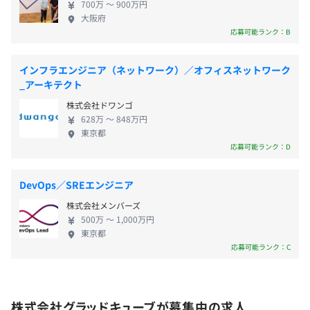
・社員紹介手当：10万円
■堺筋線「北浜駅」6番出口より徒歩6分
700万 〜 900万円
ており、多くのユーザーにお楽しみいただいていま
大阪府
■御堂筋線「本町駅」1番出口より徒歩7分
・MacもしくはWindowsのノートパソコンを支給（選択
す。 2023年10月にはAI開発会社の買収も行い、今後
応募可能ランク：B
■京阪本線「北浜駅」6番出口より徒歩6分
可能ですが開発にはMacを推奨しています）
は既存事業の知見・経験を活かし新しい事業やプロ
・モニタは2台まで支給
ダクトの開発も視野に入れております。 わたしたち
・評価：年2回
インフラエンジニア（ネットワーク）／オフィスネットワーク
は、まだ誰も提供していないサービスを開発し、社
_アーキテクト
・給与査定：年1回（4月）
員、お客様、仲間、家族をGladにしたいと考えてい
株式会社ドワンゴ
ます。 新しい環境で新しい技術を追い求め、新しい
628万 〜 848万円
サービスの開発を楽しむ。 人工知能の研究と導入
東京都
で、グラッドキューブはますます進化、成長してい
応募可能ランク：D
社会保険完備（健康保険・厚生年金加入・雇用保険・労災
きます。 ◆オフィス環境の整備◎働きやすい環境
保険）
づくりに注力 弊社にはずば抜けて成長したい、そん
DevOps／SREエンジニア
関東ITソフトウェア健康保険組合加入
Docker、AWS CloudFormation、Google Kubernetes
な意欲のある人達が集まっています。新卒から40代
Engine
株式会社メンバーズ
のベテラン社員まで様々なバックグラウンドを持っ
500万 〜 1,000万円
た人たちが働きやすい環境づくりにこだわりを持
東京都
ち、ユニークな福利厚生やオフィス環境の整備を改
応募可能ランク：C
無期雇用
善し続けています。 研修制度も充実していて、定期
BigQuery、Dataflow
的な外部セミナーや社内セミナー、社内勉強会など
さまざまな取り組みをしています。 誰よりも成長し
株式会社グラッドキューブが募集中の求人