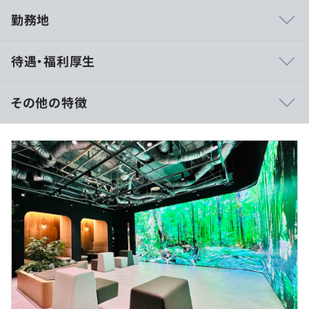
勤務地
一人常駐案件を徹底排除するために、最低3名以上という
待遇・福利厚生
閾値を設け、満たない場合は増員交渉または撤退なども実
行します。また案件受注に際しては、エンジニアと営業で
徹底的にリスクジャッジを行い、キャリア形成観点で安心
その他の特徴
できる案件に拘った受注を行っております。
月給26万円～50万円＋各種手当＋賞与（年2回）
※残業代全額支給（1分単位）
※経験や能力、前職給与などを十分に考慮いたします
※各種手当も充実しています
◆教育体制充実
★前職からの給与UP実績多数！
・月1回以上のメンバーコンタクト
・3カ月に1回のキャリア面談（希望者）
【年収601万円】29歳／入社5年目／経験7年（月給33万
・月1回程度、数十名規模の勉強会を開催
円＋諸手当＋賞与）
◎メンバーの提案で外部講師を招いた実績あり
【年収647万円】34歳／入社4年目／経験12年（月給37万
円＋諸手当＋賞与）
◆キャリア支援
【年収840万円】46歳／入社7年目／リーダー・経験16年
・「HQ」という育成診断システムを活用して、数年後目