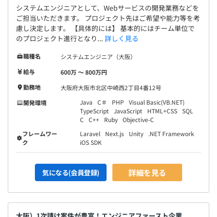
システムエンジニアとして、Webサービスの開発業務などを
ご担当いただきます。 プロジェクト先はご希望や能力等を考
慮し決定します。 【具体的には】 基本的にはチーム単位で
のプロジェクト進行となり...
詳しく見る
職種名
システムエンジニア（大阪）
給与
600万 〜 800万円
勤務地
大阪府大阪市北区中崎西2丁目4番12号
Java
C＃
PHP
Visual Basic(VB.NET)
開発環境
TypeScript
JavaScript
HTML+CSS
SQL
C
C++
Ruby
Objective-C
フレームワー
Laravel
Next.js
Unity
.NET Framework
ク
iOS SDK
詳細を見る
気になる(会員登録)
大阪）1次請け案件が豊富！エンジニアファースト企業