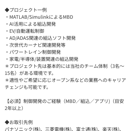
◆プロジェクト一例
・MATLAB/SimulinkによるMBD
・AI活用による組込開発
・EV/自動運転制御
・AD/ADAS関連の組込ソフト開発
・次世代カーナビ関連開発等
・パワートレイン制御開発
・家電/半導体/装置関連の組込開発
＊プロジェクト先は基本的には当社のチーム体制（3名～
15名）がある環境です。
＊適性やご希望に応じオープン系などの業務へのキャリア
チェンジも可能です。
【必須】制御開発のご経験（MBD／組込／アプリ)（目安
2年以上）
◆お取引先例
パナソニック(株)、三菱電機(株)、富士通(株)、楽天(株)、