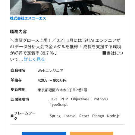
株式会社エスユーエス
職務内容
＼東証グロース上場！／ 25年 1月には当社AI エンジニアが
AI データ分析大会で金メダルを獲得！ 成長を支援する環境
が好評で定着率 88.7 ％♪ ￣￣￣￣￣￣￣￣￣￣ ■当社につ
いて ...
詳しく見る
職種名
Webエンジニア
給与
420万 〜 800万円
勤務地
東京都港区六本木3丁目2番1号
Java
PHP
Objective-C
Python3
開発環境
TypeScript
フレームワー
Spring
Laravel
React
Django
Node.js
ク