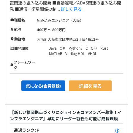
置関連の組み込み開発 ■自動運転／ADAS関連の組み込み開
発 ■通信／衛星関係の制...
詳しく見る
職種名
組み込みエンジニア（大阪）
給与
400万 〜 800万円
勤務地
大阪府大阪市北区中崎西2丁目4番12号
Java
C＃
Python3
C
C++
Rust
開発環境
MATLAB
Verilog HDL
VHDL
フレームワー
ク
詳細を見る
気になる(会員登録)
【新しい福岡拠点づくりにジョイン★コアメンバー募集！イ
ンフラエンジニア】早期にリーダー就任も可能◎成長環境
通過ランク：F