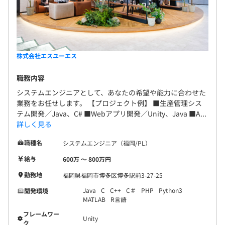
株式会社エスユーエス
職務内容
システムエンジニアとして、あなたの希望や能力に合わせた
業務をお任せします。 【プロジェクト例】 ■生産管理シス
テム開発／Java、C# ■Webアプリ開発／Unity、Java ■A...
詳しく見る
職種名
システムエンジニア（福岡/PL）
給与
600万 〜 800万円
勤務地
福岡県福岡市博多区博多駅前3-27-25
Java
C
C++
C＃
PHP
Python3
開発環境
MATLAB
R言語
フレームワー
Unity
ク