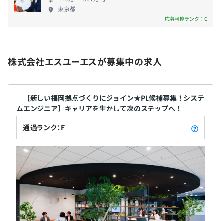
東京都
応募可能ランク：C
昇給：年1回
株式会社エスユーエスが募集中の求人
■社会保険完備
【新しい福岡拠点づくりにジョイン★PL候補募集！システ
ムエンジニア】キャリアを生かして次のステップへ！
通過ランク：F
無期雇用
3カ月