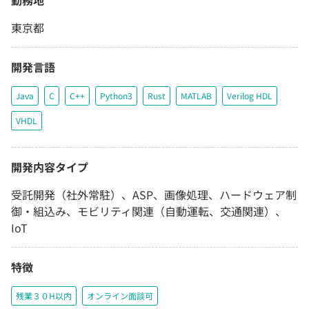
勤務地
東京都
開発言語
Java
C
C++
Python3
Rust
MATLAB
Verilog HDL
VHDL
開発内容タイプ
受託開発（社外常駐）、ASP、画像処理、ハードウェア制
御・組込み、モビリティ関連（自動運転、交通関連）、
IoT
特徴
残業３０H以内
オンライン面談可