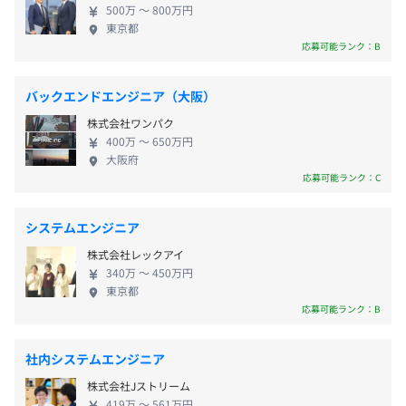
・GW
東京メトロ日比谷線『六本木駅 』徒歩5分
500万 〜 800万円
手優良メーカーと取引し、直請け案件を中心とした
・夏季
東京都
東京メトロ日比谷線『神谷町駅 』徒歩6分
請負開発ビジネスを手がけています。「年間休日126
応募可能ランク：B
・年末年始
東京メトロ銀座線 『溜池山王駅』徒歩6分
日」「残業平均月10h程」「転勤なし」「リモート案
・有休／半休
件有」「安定した顧客／経営基盤」「福利厚生充
・産休／育休
バックエンドエンジニア（大阪）
実」など、働きやすい就業環境の中、腰を据えて活
・慶弔
株式会社ワンパク
躍・成長していただけます。
・特別
400万 〜 650万円
・年次有給休暇（10〜20日）
大阪府
応募可能ランク：C
システムエンジニア
・通勤手当（全額支給）
株式会社レックアイ
・家族手当（配偶者5千円／子一人1万円）
340万 〜 450万円
・住宅手当（転居必要な方は一律月25000円支給）※規定
東京都
応募可能ランク：B
あり
社内システムエンジニア
株式会社Jストリーム
賞与：年2回
419万 〜 561万円