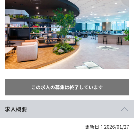
イベント・セミナー
paiza times
再チャレンジ結果一覧
リファレンス
インタビュー
note
就活成功ガイド
プラン
個人向けプラン
法人向けプラン
学校向けプラン
この求人の募集は終了しています
契約内容・クーポン
求人概要
更新日：2026/01/27