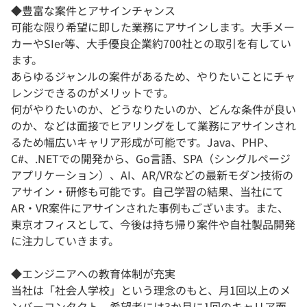
◆豊富な案件とアサインチャンス
可能な限り希望に即した業務にアサインします。大手メー
カーやSIer等、大手優良企業約700社との取引を有してい
ます。
あらゆるジャンルの案件があるため、やりたいことにチャ
レンジできるのがメリットです。
何がやりたいのか、どうなりたいのか、どんな条件が良い
のか、などは面接でヒアリングをして業務にアサインされ
るため幅広いキャリア形成が可能です。Java、PHP、
C#、.NETでの開発から、Go言語、SPA（シングルページ
アプリケーション）、AI、AR/VRなどの最新モダン技術の
アサイン・研修も可能です。自己学習の結果、当社にて
AR・VR案件にアサインされた事例もございます。また、
東京オフィスとして、今後は持ち帰り案件や自社製品開発
に注力していきます。
◆エンジニアへの教育体制が充実
当社は「社会人学校」という理念のもと、月1回以上のメ
ンバーコンタクト、希望者には3か月に1回のキャリア面