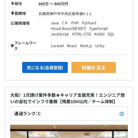
給与
600万 〜 800万円
勤務地
兵庫県神戸市中央区御幸通4-1-1
Java
C＃
PHP
Python3
開発環境
Visual Basic(VB.NET)
TypeScript
JavaScript
HTML+CSS
Kotlin
SQL
フレームワー
Laravel
React
Next.js
Unity
ク
詳細を見る
気になる(会員登録)
大阪）1次請け案件多数★キャリア支援充実！エンジニア想
いの会社でインフラ業務【残業10H以内／チーム体制】
通過ランク：C