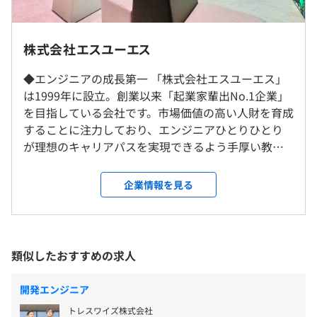
（月給46万円＋諸手当＋賞与）
指したいポジション／技術分野／働き方を決めます。
・組織心理学に基づいた分析ツールでエンジニアに寄り添
い、将来のキャリア相談を真摯に受けます。
社内もしくはお客様先での勤務となります。
株式会社エスユーエス
・入社時とは異なる分野へのチャレンジも応援します。
◎エンジニアのキャリア形成専門部隊による手厚いフォロ
◆エンジニアの成長第一 「株式会社エスユーエス」
就業場所の変更範囲
ーあり
（※
想定年収
は年収提示額を保証するものではありません）
は1999年に設立。創業以来「起業家輩出No.1企業」
＜雇入時＞
を目指している会社です。市場価値の高い人財を育成
東京オフィス・横浜オフィス・大宮オフィス、およびお客
することに注力しており、エンジニアひとりひとり
様先
が理想のキャリアパスを実現できるよう手厚い教育
＜変更範囲＞
9：00〜18：00（所定労働時間8時間）
【開発環境】
制度を整えています。最先端技術／多様なキャリア構
会社の定める場所（テレワークを行う場所を含む）
※残業平均20h程度
■言語：Java、C、C++、.NET、Objective-C、VBA、
築／ヒューマンスキルコーチングが強みです。 ◆個
企業情報を見る
休憩時間：12:00〜13:00（60分）
PHP、Ruby、C#、SAPなど
人を強調した働き方 自由度の高い働き方をかなえら
平均残業時間：平均10-20時間／月
受動喫煙防止措置に関する事項
■OS：Windows、iOS、Linux、UNIX、Unityなど
れる「FV（フリーランスバリュー）制度」を導入し
従業員に対する受動喫煙対策：あり
■DB：Oracle、MySQL、SQL Server、PostgreSQLなど
ています。同社の正社員として、一定の固定報酬や福
対策内容：敷地内禁煙（喫煙場所あり）
利厚生、社会保障などの待遇を享受しながら、フリ
類似したおすすめの求人
ーランスのように自身の所定期間内における業績連
【年間休日125日】
動の報酬を得ることが可能です。自社エンジニアであ
・完全週休2日制（土日）
開発エンジニア
りながら、働く期間・時間・場所も柔軟です。 ◆安
・祝日
東京メトロ南北線 『六本木一丁目駅』 徒歩1分
トレスワイズ株式会社
心の就業環境で活躍 東京を中心に700社を超える大