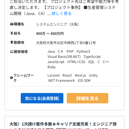
ご担当いただきます。 プロジェクト先はご希望や能力等を考
慮し決定します。 【プロジェクト事例】 ■生産管理システ
ム開発（Java、C#）...
詳しく見る
職種名
システムエンジニア（大阪）
給与
400万 〜 800万円
勤務地
大阪府大阪市北区中崎西2丁目4番12号
Java
C＃
PHP
Python3
開発環境
Visual Basic(VB.NET)
TypeScript
JavaScript
HTML+CSS
SQL
C
C++
Ruby
フレームワー
Laravel
React
Next.js
Unity
ク
.NET Framework
iOS SDK
詳細を見る
気になる(会員登録)
大阪）1次請け案件多数★キャリア支援充実！エンジニア想