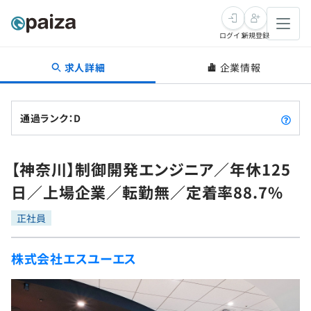
ログイン
新規登録
求人詳細
企業情報
転職・キャリア
未経験転職
求人検索
通過ランク：D
新卒就活
求人検索
インタビュー
【神奈川】制御開発エンジニア／年休125
学習
求人検索
インタビュー
転職成功ガイド
日／上場企業／転勤無／定着率88.7%
本選考
スキルチェック
講座一覧
転職成功ガイド
転職エージェント
正社員
ゲーム・マンガ
インターン
プログラミング言語
問題集
株式会社エスユーエス
メディア
SQL
4択課題
新卒エージェント
paizaとは？
Tech Team Journal
評価結果一覧
ナレッジ