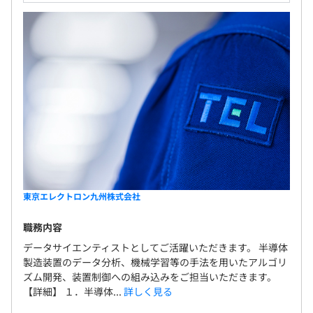
社会保険完備（健康保険・厚生年金保険、雇用保険・労災
保険）
無期雇用
6カ月（期間中、給与の減額はなし）
東京エレクトロン九州株式会社
職務内容
データサイエンティストとしてご活躍いただきます。 半導体
製造装置のデータ分析、機械学習等の手法を用いたアルゴリ
ズム開発、装置制御への組み込みをご担当いただきます。
【詳細】 １．半導体...
詳しく見る