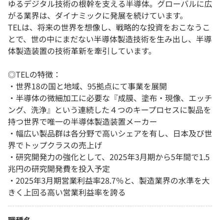
ゆるデジタル技術の根幹を支える半導体。グローバルに広
がる業界は、ダイナミックに発展を続けています。
TELは、将来の世界を想像し、戦略的な投資をおこなうこ
とで、世の中にまだない半導体製造技術を⽣み出し、半導
体製造装置の技術⾰新を牽引しています。
◎TELの特徴：
・世界18の国と地域、95拠点にて事業を展開
・半導体の微細加工に必要な『成膜、塗布・現像、エッチ
ング、洗浄』という連続した４つのキープロセスに製品を
持つ世界で唯一の半導体製造装置メーカー
・幅広い製品群は各分野で⾼いシェアを有し、日本及び世
界でトップクラスの売上げ
・研究開発力の強化として、2025年3月期から5年間で1.5
兆円の研究開発費を投入予定
・2025年3月期営業利益率28.7％と、製造業界の水準を大
きく上回る高い営業利益率を誇る