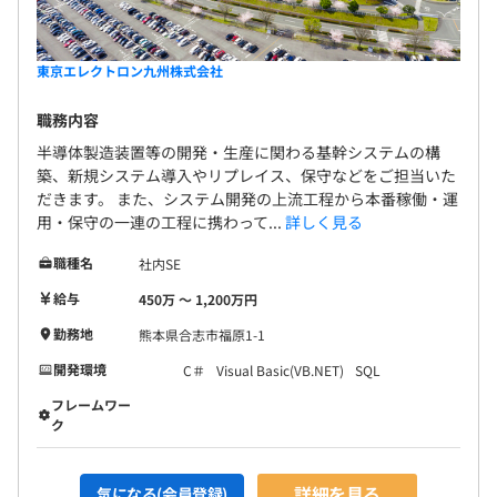
東京エレクトロン九州株式会社
職務内容
半導体製造装置等の開発・生産に関わる基幹システムの構
築、新規システム導入やリプレイス、保守などをご担当いた
だきます。 また、システム開発の上流工程から本番稼働・運
用・保守の一連の工程に携わって...
詳しく見る
職種名
社内SE
給与
450万 〜 1,200万円
勤務地
熊本県合志市福原1-1
開発環境
C＃
Visual Basic(VB.NET)
SQL
フレームワー
ク
詳細を見る
気になる(会員登録)