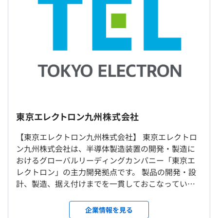
その他固定手当：地域手当17,000円～10,5000円／月 *
勤務地などにより変動 など
＜給与補足＞
※学士卒・熊本勤務・独身寮制度適用なしの場合：
304,800円～（基本給+地域手当）
※学士卒は基本給：275,800円～
※経験・能力・年齢を考慮し、当社規定で優遇
＜勤務地 1＞
本社／合志事業所：熊本県合志市福原1-1
東京エレクトロン九州株式会社
勤務地最寄駅：豊肥本線／原水駅
【東京エレクトロン九州株式会社】 東京エレクトロ
（※
想定年収
は年収提示額を保証するものではありません）
＜勤務地 2＞
ン九州株式会社は、半導体製造装置の開発・製造に
大津事業所：熊本県菊池郡大津町高尾野272-4
おけるグローバルリーディングカンパニー「東京エ
勤務地最寄駅：JR豊肥線／瀬田駅
レクトロン」の主力開発拠点です。 製品の開発・設
計、製造、据え付けまでを一貫しておこなっていま
〈フレックスタイム制〉
※マイカー通勤可能（無料駐車場あり）
す。 世界で高い競争力をもつ装置を開発し、次世代
▪️標準的な勤務時間帯／9:15～18:00
※上記熊本県内事業所での転勤の可能性があります。
装置向けに技術開発力の強化を進めています。九州で
企業情報を見る
▪️コアタイム／10:00～15:00
※原則熊本勤務ですが、担当業務によっては、出張・駐