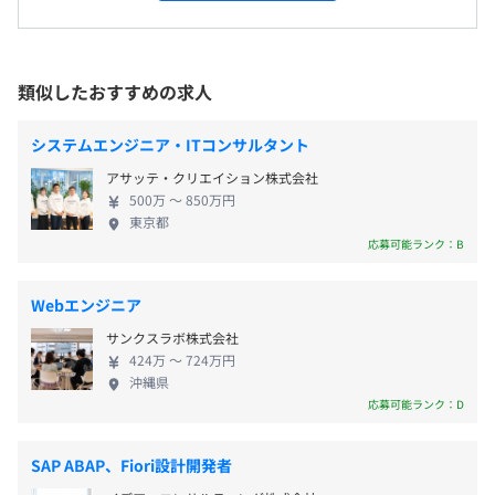
もトップクラスの高付加価値（利益）を誇ります。
※業務の都合によっては変更する場合がございます
在・転勤等により、その他の国内および海外勤務となる可
◎事業内容： 半導体製造装置の塗布・現像装置（コ
休憩時間：75分
能性もあります
ータ／デベロッパ）、洗浄装置、後工程装置（ウェ
平均残業時間：平均20～50時間/月
※リモートワーク相談可
ーハボンディング）などの開発・製造をおこなって
類似したおすすめの求人
います。 当社が製造する塗布・現像装置は世界トッ
プシェアを誇り、熊本から世界へ高付加価値の製品
就業場所の変更範囲
システムエンジニア・ITコンサルタント
を送り出しています。 2025年夏以降、コータ/デベロ
＜雇入時＞
〈年間休日日数120日〉
アサッテ・クリエイション株式会社
ッパの開発を担う新たな開発棟が稼働予定です。
本社／合志事業所（合志市福原1-1）
・完全週休2日制（土・日）
500万 〜 850万円
【東京エレクトロングループ（TEL）】 PCやスマー
＜変更範囲＞
・祝日
東京都
トフォン、自動車、データセンターなどあらゆるデ
会社の定める場所（テレワークを行う場所を含む）
応募可能ランク：B
・年末年始
ジタル技術の根幹を支える半導体。グローバルに広
・年次有給休暇
がる業界は、ダイナミックに発展を続けています。
・特別休暇（慶弔休暇・リフレッシュ休暇 他）
受動喫煙防止措置に関する事項
Webエンジニア
TELは、将来の世界を想像し、戦略的な投資をおこな
・産前産後休暇
従業員に対する受動喫煙対策：あり
サンクスラボ株式会社
うことで、世の中にまだない半導体製造技術を⽣み
・育児休業
対策内容：屋内禁煙（屋外喫煙場所あり）
424万 〜 724万円
出し、半導体製造装置の技術⾰新を牽引しています。
・子育て応援休暇
沖縄県
◎TELの特徴： ・世界18の国と地域、95拠点にて事
応募可能ランク：D
・子の看護休暇
業を展開 ・半導体の微細加工に必要な『成膜、塗
・介護休暇
布・現像、エッチング、洗浄』という連続した４つ
豊肥本線／原水駅
SAP ABAP、Fiori設計開発者
のキープロセスに製品を持つ世界で唯一の半導体製
※有給休暇：入社初年度：1～12日（入社月で変動）、次
豊肥本線／瀬田駅