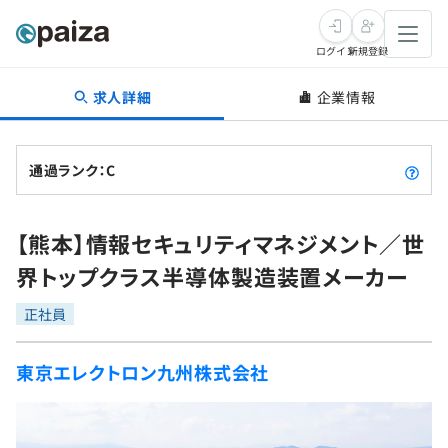
ログイン
新規登録
求人詳細
企業情報
転職・キャリア
未経験転職
求人検索
通過ランク：C
新卒就活
求人検索
インタビュー
【熊本】情報セキュリティマネジメント／世
学習
求人検索
インタビュー
転職成功ガイド
界トップクラス半導体製造装置メーカー
本選考
スキルチェック
講座一覧
転職成功ガイド
転職エージェント
正社員
ゲーム・マンガ
インターン
プログラミング言語
問題集
東京エレクトロン九州株式会社
メディア
SQL
4択課題
新卒エージェント
paizaとは？
Tech Team Journal
評価結果一覧
ナレッジ