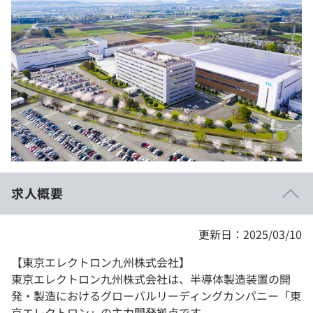
イベント・セミナー
paiza times
再チャレンジ結果一覧
リファレンス
インタビュー
note
就活成功ガイド
プラン
個人向けプラン
法人向けプラン
学校向けプラン
求人概要
契約内容・クーポン
更新日：2025/03/10
【東京エレクトロン九州株式会社】
東京エレクトロン九州株式会社は、半導体製造装置の開
発・製造におけるグローバルリーディングカンパニー「東
京エレクトロン」の主力開発拠点です。