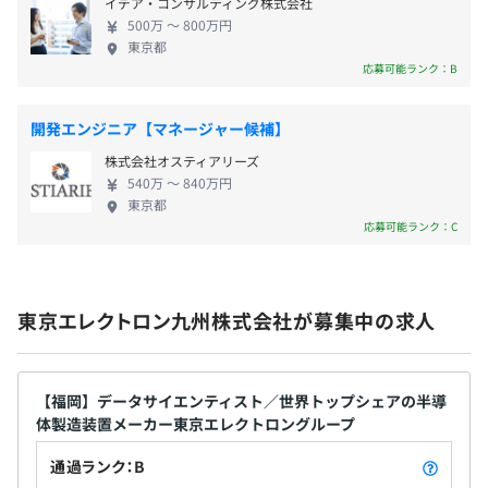
イデア・コンサルティング株式会社
造装置メーカー ・幅広い製品群は各分野で⾼いシェ
年度以降最大20日
500万 〜 800万円
アを有し、日本及び世界でトップクラスの売上げ ・
※勤務地により一部休日の振替変更あり
東京都
研究開発力の強化として、2025年3月期から5年間で
応募可能ランク：B
1.5兆円の研究開発費を投入予定 ・2025年3月期営業
利益率28.7％と、製造業界の水準を大きく上回る高い
開発エンジニア【マネージャー候補】
営業利益率を誇る
・通勤手当
株式会社オスティアリーズ
・時間外手当
540万 〜 840万円
・地域手当（17,000円～105,000円 *勤務地などにより変
東京都
応募可能ランク：C
動）他
東京エレクトロン九州株式会社が募集中の求人
賞与：年2回（6月、12月）
【福岡】データサイエンティスト／世界トップシェアの半導
体製造装置メーカー東京エレクトロングループ
昇給：原則年1回（7月）
通過ランク：B