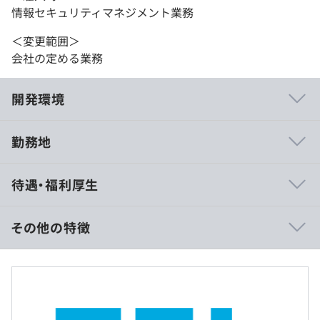
情報セキュリティマネジメント業務
＜変更範囲＞
会社の定める業務
開発環境
勤務地
待遇・福利厚生
その他の特徴
＜賃金形態：月給制＞
月給：251,600円以上
▪️賃金内訳
基本給：234,600円～（高専本科卒以上）