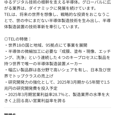
ゆるデジタル技術の根幹を支える半導体。グローバルに広
がる業界は、ダイナミックに発展を続けています。
TELは、将来の世界を想像し、戦略的な投資をおこなうこ
とで、世の中にまだない半導体製造技術を⽣み出し、半導
体製造装置の技術⾰新を牽引しています。
◎TELの特徴：
・世界18の国と地域、95拠点にて事業を展開
・半導体の微細加工に必要な『成膜、塗布・現像、エッチ
ング、洗浄』という連続した４つのキープロセスに製品を
持つ世界で唯一の半導体製造装置メーカー
・幅広い製品群は各分野で⾼いシェアを有し、日本及び世
界でトップクラスの売上げ
・研究開発力の強化として、2025年3月期から5年間で1.5
兆円の研究開発費を投入予定
・2025年3月期営業利益率28.7％と、製造業界の水準を大
きく上回る高い営業利益率を誇る