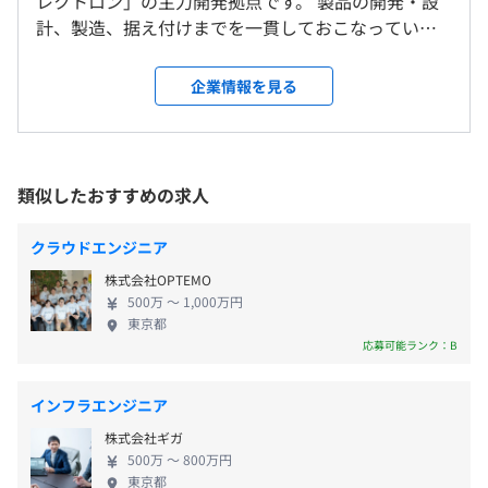
レクトロン」の主力開発拠点です。 製品の開発・設
計、製造、据え付けまでを一貫しておこなっていま
〈フレックスタイム制〉
※マイカー通勤可能（無料駐車場あり）
す。 世界で高い競争力をもつ装置を開発し、次世代
▪️標準的な勤務時間帯／9:15～18:00
※上記熊本県内事業所での転勤の可能性があります。
装置向けに技術開発力の強化を進めています。九州で
企業情報を見る
▪️コアタイム／10:00～15:00
※原則熊本勤務ですが、担当業務によっては、出張・駐
もトップクラスの高付加価値（利益）を誇ります。
※業務の都合によっては変更する場合がございます
在・転勤等により、その他の国内および海外勤務となる可
◎事業内容： 半導体製造装置の塗布・現像装置（コ
休憩時間：75分
能性もあります
ータ／デベロッパ）、洗浄装置、後工程装置（ウェ
平均残業時間：平均20～50時間/月
※リモートワーク相談可
ーハボンディング）などの開発・製造をおこなって
類似したおすすめの求人
います。 当社が製造する塗布・現像装置は世界トッ
プシェアを誇り、熊本から世界へ高付加価値の製品
就業場所の変更範囲
クラウドエンジニア
を送り出しています。 2025年夏以降、コータ/デベロ
＜雇入時＞
〈年間休日日数120日〉
株式会社OPTEMO
ッパの開発を担う新たな開発棟が稼働予定です。
本社／合志事業所（合志市福原1-1）
・完全週休2日制（土・日）
500万 〜 1,000万円
【東京エレクトロングループ（TEL）】 PCやスマー
＜変更範囲＞
・祝日
東京都
トフォン、自動車、データセンターなどあらゆるデ
会社の定める場所（テレワークを行う場所を含む）
応募可能ランク：B
・年末年始
ジタル技術の根幹を支える半導体。グローバルに広
・年次有給休暇
がる業界は、ダイナミックに発展を続けています。
・特別休暇（慶弔休暇・リフレッシュ休暇 他）
受動喫煙防止措置に関する事項
インフラエンジニア
TELは、将来の世界を想像し、戦略的な投資をおこな
・産前産後休暇
従業員に対する受動喫煙対策：あり
株式会社ギガ
うことで、世の中にまだない半導体製造技術を⽣み
・育児休業
対策内容：屋内禁煙（屋外喫煙場所あり）
500万 〜 800万円
出し、半導体製造装置の技術⾰新を牽引しています。
・子育て応援休暇
東京都