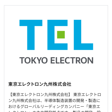
＜賃金形態：月給制＞
月給：251,600円以上
▪️賃金内訳
基本給：234,600円～（高専本科卒以上）
その他固定手当：地域手当17,000円～10,5000円／月 *
勤務地などにより変動 など
＜給与補足＞
※学士卒・熊本勤務・独身寮制度適用なしの場合：
304,800円～（基本給+地域手当）
※学士卒は基本給：275,800円～
※経験・能力・年齢を考慮し、当社規定で優遇
＜勤務地 1＞
本社／合志事業所：熊本県合志市福原1-1
東京エレクトロン九州株式会社
勤務地最寄駅：豊肥本線／原水駅
【東京エレクトロン九州株式会社】 東京エレクトロ
（※
想定年収
は年収提示額を保証するものではありません）
＜勤務地 2＞
ン九州株式会社は、半導体製造装置の開発・製造に
大津事業所：熊本県菊池郡大津町高尾野272-4
おけるグローバルリーディングカンパニー「東京エ
勤務地最寄駅：JR豊肥線／瀬田駅