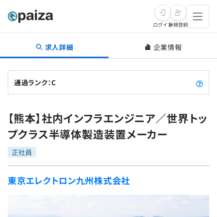
ログイン
新規登録
求人詳細
企業情報
転職・キャリア
未経験転職
求人検索
通過ランク：C
新卒就活
求人検索
インタビュー
【熊本】社内インフラエンジニア／世界トッ
学習
求人検索
インタビュー
転職成功ガイド
プクラス半導体製造装置メーカー
本選考
スキルチェック
講座一覧
転職成功ガイド
転職エージェント
正社員
ゲーム・マンガ
インターン
プログラミング言語
問題集
東京エレクトロン九州株式会社
メディア
SQL
4択課題
新卒エージェント
paizaとは？
Tech Team Journal
評価結果一覧
ナレッジ