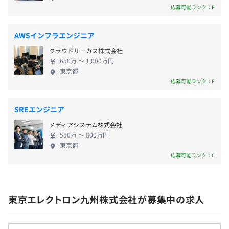
◎TELの特徴： ・世界18の国と地域、95拠点にて事
応募可能ランク：F
・子の看護休暇
業を展開 ・半導体の微細加工に必要な『成膜、塗
・介護休暇
布・現像、エッチング、洗浄』という連続した４つ
豊肥本線／原水駅
AWSインフラエンジニア
のキープロセスに製品を持つ世界で唯一の半導体製
※有給休暇：入社初年度：1～12日（入社月で変動）、次
豊肥本線／瀬田駅
クラウドサーカス株式会社
造装置メーカー ・幅広い製品群は各分野で⾼いシェ
年度以降最大20日
650万 〜 1,000万円
アを有し、日本及び世界でトップクラスの売上げ ・
※勤務地により一部休日の振替変更あり
東京都
研究開発力の強化として、2025年3月期から5年間で
応募可能ランク：F
1.5兆円の研究開発費を投入予定 ・2025年3月期営業
利益率28.7％と、製造業界の水準を大きく上回る高い
SREエンジニア
営業利益率を誇る
・通勤手当
メディアシステム株式会社
・時間外手当
550万 〜 800万円
・地域手当（17,000円～105,000円 *勤務地などにより変
東京都
応募可能ランク：C
動）他
東京エレクトロン九州株式会社が募集中の求人
賞与：年2回（6月、12月）