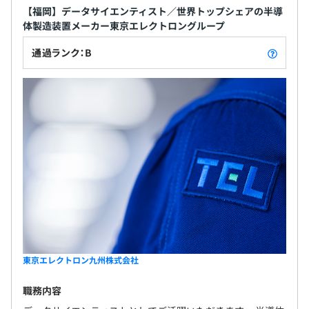
【福岡】データサイエンティスト／世界トップシェアの半導
体製造装置メーカー東京エレクトロングループ
昇給：原則年1回（7月）
通過ランク：B
社会保険完備（健康保険・厚生年金保険、雇用保険・労災
保険）
無期雇用
6カ月（期間中、給与の減額はなし）
東京エレクトロン九州株式会社
職務内容