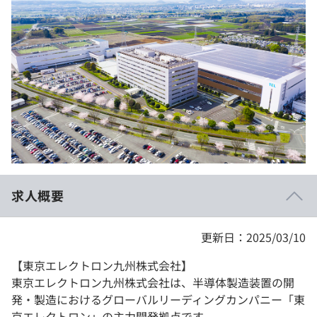
イベント・セミナー
paiza times
再チャレンジ結果一覧
リファレンス
インタビュー
note
就活成功ガイド
プラン
個人向けプラン
法人向けプラン
学校向けプラン
求人概要
契約内容・クーポン
更新日：2025/03/10
【東京エレクトロン九州株式会社】
東京エレクトロン九州株式会社は、半導体製造装置の開
発・製造におけるグローバルリーディングカンパニー「東
京エレクトロン」の主力開発拠点です。