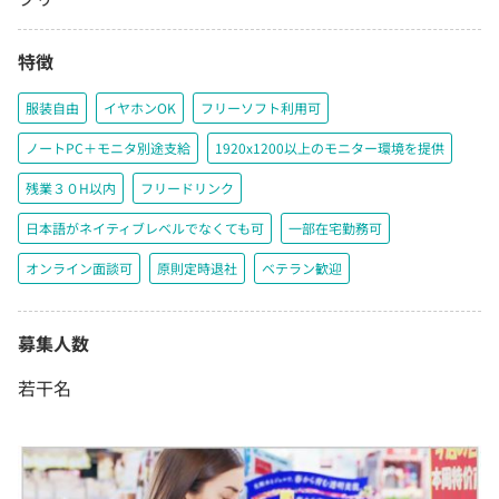
特徴
服装自由
イヤホンOK
フリーソフト利用可
ノートPC＋モニタ別途支給
1920x1200以上のモニター環境を提供
残業３０H以内
フリードリンク
日本語がネイティブレベルでなくても可
一部在宅勤務可
オンライン面談可
原則定時退社
ベテラン歓迎
募集人数
若干名