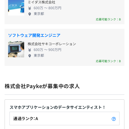
昇給：年1回
ミイダス株式会社
Paykeを創業。 「訪日外国人客が、もずくを手に取
600万 〜 800万円
った時、見ただけではすぐには買おうとは思わない
東京都
Docker、Terraform
だろう。 しかし、そこに詳しい説明や健康効果、調
応募可能ランク：B
理方法などの付加情報があれば、購買意欲は高ま
社会保険完備(雇用保険、健康保険、厚生年金)
る」 という古田の実体験を基に、バーコードという
ソフトウェア開発エンジニア
媒介を活用し、商品情報を届けるというアイデアが
BigQuery、Elasticsearch
株式会社サキコーポレーション
生まれます。 Paykeアプリでは、訪日外国人向けに商
600万 〜 900万円
品情報の多言語化だけでなく、 日本の商品や旅行体
東京都
無期雇用
験に関する記事メディアを展開したり、クーポン情
応募可能ランク：B
報、限定商品情報など、 日本での買い物に関わる情
報・サービスを提供しています。 今後はこれらの機
能を軸にしつつも、免税品のアプリ内購入や旅行商
6カ月（条件などの変更はありません）
株式会社Paykeが募集中の求人
品・旅行チケットなどの予約など、 日本での旅行体
験をさらに豊かにするサービス開発を進め、更なる
【開発環境】
利用者拡大を目指していきます。 また同時に、海外
・構成管理：GitHub
での利用を想定し、日本商品だけでなく海外商品の
スマホアプリケーションのデータサイエンティスト！
・タスク管理：GitHub Issues
対応や、越境ECサービス展開も視野に入れていま
通過ランク：A
・プロジェクト管理：GitHub Projects
す。 それにより、訪日後の外国人ユーザや、海外に
・CI/CD：GitHub Actions
行く日本人、 日本以外の海外に出かける海外客ユー