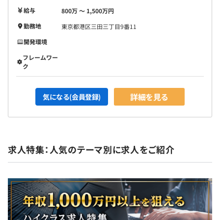
フロントエンド
給与
800万 〜 1,500万円
・言語：TypeScript
・ライブラリ/フレームワーク：React（Next.js / React
勤務地
東京都港区三田三丁目9番11
Router）
開発環境
・UI：Tailwind CSS、Ant Design
フレームワー
・状態/データ取得：TanStack Query、Zustand / Redux
ク
Toolkit
・API：openapi-typescrip
・品質：ESLint / Prettier、Storybook
詳細を見る
気になる(会員登録)
・パフォーマンス/監視：Sentry
・CI/CD：GitHub Actions
モバイル
求人特集：人気のテーマ別に求人をご紹介
・言語：Dart
・ライブラリ/フレームワーク：Flutter（iOS / Android）
・状態管理：Riverpod
・API：swagger_dart_code_generator
・ネイティブ連携：Pigeon（Swift / Kotlin プラグイン）
・モバイル向けインフラ：Firebase（Cloud Messaging /