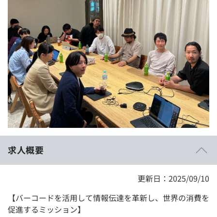
イベント・セミナー
paiza times
再チャレンジ結果一覧
リファレンス
インタビュー
note
就活成功ガイド
プラン
個人向けプラン
法人向けプラン
学校向けプラン
求人概要
契約内容・クーポン
更新日：2025/09/10
【バーコードを活用して情報伝達を革新し、世界の消費を
促進するミッション】