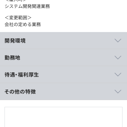
システム開発関連業務
＜変更範囲＞
会社の定める業務
開発環境
勤務地
・自社サービス：自分が設計・開発を手がけた製品や機能
待遇・福利厚生
を完成から運用まで見届けることが可能です。
・開発プロセス：経営陣や営業と共同で製品開発を行うた
め、開発チームも企画段階からプロジェクトに参加し、設
その他の特徴
計・開発を進めていきます。
・技術向上への取り組み：新しい技術に対する感度が高
【想定年収600万円〜800万円の事例】
く、開発チーム内で勉強会を開催し、自社サービスへの導
・賃金形態：月給制
入を積極的に試作しています。少数精鋭のチームで、高い
・賃金の決定方法：当社規定により決定いたします
技術力と迅速な開発を目指しています。
・月給：約500,000円〜667,000円