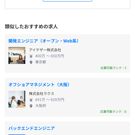
集め、ユーザー数を急速に伸ばしています。 商品の
会社の定める場所（テレワークを行う場所を含む）
【休日】
魅力を「価値」と捉え、それらを訪日外国人に届け
・完全週休2日制（土曜・日曜）
ることで、買い物意欲を向上させる。 そういった
・国民の祝日
受動喫煙防止措置に関する事項
「価値の流通」を最適化することで、世界の買い物
類似したおすすめの求人
従業員に対する受動喫煙対策：あり
書籍購入、社外勉強会・カンファレンス参加費用は、必要
消費高を上げるをミッションにしています。 流通す
【休暇】
対策内容：屋内原則禁煙（喫煙室あり）
であれば全額会社負担いたします。
るほとんどの商品パッケージに印刷されているバー
・有給休暇（入社半年後に10日付与）
開発エンジニア（オープン・Web系）
コード（JANコード）は、 13桁の数字の組み合わせ
・介護休暇
アイテザー株式会社
で、国やメーカー名、品目などの情報を読み取るこ
・子の看護休暇
400万 〜 650万円
とができます。 一般的に流通管理の目的で使用され
・年末年始休暇
東京都
・都営地下鉄浅草線・京急本線「泉岳寺駅」A3出口より
Mac（マシンやスペック指定可、外部ディスプレイ支給）
ますが、Paykeはこれを消費者が直接利用する新たな
応募可能ランク：C
・夏季休暇（3日）
徒歩2分
情報インフラとして活用。 バーコードの知名度と実
・慶弔休暇
・JR山手線・京浜東北線「高輪ゲートウェイ駅」より徒
際の活用機会のギャップに注目し、新たな利用価値
歩9分
オフショアマネジメント（大阪）
を発見しました。 弊社代表の古田は、大学在学中に
プロジェクトごとに選択
株式会社ラクス
中国や台湾との貿易や商品販売を手掛けていまし
641万 〜 929万円
た。 国内の商店に外国人をアテンドする機会も多
通勤交通費支給
大阪府
く、その際に、様々な商品を指さしながら "これは
応募可能ランク：D
何？" と、必ず聞かれていました。 流通インフラが
整備されている一方で、商品の情報を一緒に提供し
バックエンドエンジニア
なければならないという 現実を目の当たりにし、