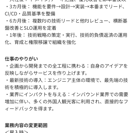
・3カ月後： 機能を要件→設計→実装→本番までリード、
CI/CD・品質基準を整備
・6カ月後： 複数PJの技術リードと他PJレビュー、横断基
盤改善とSLO運用を定着
・1年後： 技術戦略の策定・実行、技術的負債返済の運用
化、育成と権限移譲で組織を強化
仕事のやりがい
・企画から開発までの全工程に携わる：自身のアイデアを
反映しながらサービスを作り上げます。
・最新技術の導入：エンジニア主体の環境で、最先端の技
術を積極的に導入します。
・業界にインパクトを与える：インバウンド業界での需要
増加に伴い、多くの外国人観光客に利用され、直接的なフ
ィードバックを得ます。
業務内容の変更範囲
＜雇入時＞