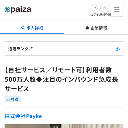
ログイン
新規登録
求人詳細
企業情報
転職・キャリア
未経験転職
求人検索
通過ランク：F
新卒就活
求人検索
インタビュー
【自社サービス／リモート可】利用者数
学習
求人検索
インタビュー
転職成功ガイド
500万人超◆注目のインバウンド急成長
本選考
スキルチェック
講座一覧
サービス
転職成功ガイド
転職エージェント
ゲーム・マンガ
インターン
プログラミング言語
正社員
問題集
メディア
SQL
4択課題
株式会社Payke
新卒エージェント
paizaとは？
Tech Team Journal
評価結果一覧
ナレッジ