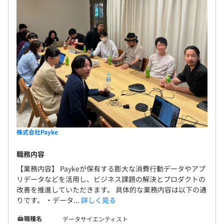
・ドキュメント：esa.io、Notion、Google Drive
ザ（韓国に旅行に行く中国人など）をもターゲット
・コミュニケーション：Slack、Google Workspace
にしていくことが可能で、 更なる利用者の拡大、経
済圏の拡充を実現していきます。
【技術スタック】
バックエンド
・言語：TypeScript
・フレームワーク：NestJS（Express.js）
・データストア：PostgreSQL、Redis
・ORM：Prisma
・API：REST、OpenAPI/Swagger
・非同期・バッチ：BullMQ（Queue/Worker）
株式会社Payke
・ロギング/監視：Sentry、Cloud Logging/Trace
・CI/CD：GitHub Actions
職務内容
・コンテナ/IaC：Docker、Terraform
【業務内容】 Paykeが保有する膨大な消費行動データやアプ
・テスト：Jest、Supertest
リデータなどを活用し、ビジネス課題の解決とプロダクトの
※旧環境（稼働中）：FuelPHP、MySQL、Redis、
改善を推進していただきます。 具体的な業務内容は以下の通
りです。 ・データ...
詳しく見る
Elasticsearch、Azure等
職種名
データサイエンティスト