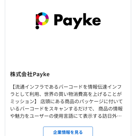
・事業成長戦略への関与：いちエンジニアにとどまらず事
・基本給：約385,320円〜508,960円
業成長戦略まで責任範囲を広げる機会があります。
・固定残業代：40時間分、約114,680円〜158,040円
（超過分は別途支給）
※業績により上記以外に賞与支給の場合あり
・Paykeアプリ：世界中の商品にある「バーコード」をス
マホにかざすだけで、商品のあらゆる情報を母国語で閲覧
できるアプリです。
・iOS：
（※
想定年収
は年収提示額を保証するものではありません）
https://itunes.apple.com/jp/app/payke!/id1040452788
・週３日のリモートワークを導入
株式会社Payke
・Android：
・月、木：出社
https://play.google.com/store/apps/details?
・火、水、金：リモートワーク
【流通インフラであるバーコードを情報伝達インフ
10：00〜19：00
id=jp.co.payke.Payke1
※転勤はありません。
ラとして利用、世界の買い物消費高を上げることが
休憩時間：休憩60分 ※昼食時間は業務の都合により各々
・Paykeタブレット：アプリが利用できない環境でも、商
ミッション】 店頭にある商品のパッケージに付いて
の自主性に任せています
品情報を閲覧できるタブレットです。
いるバーコードをスキャンするだけで、 商品の情報
就業場所の変更範囲
平均残業時間：平均10-20時間／月
・Paykeタブレット：
https://payke.co.jp/retail
や魅力をユーザーの使用言語にて表示する訪日外国
＜雇入時＞
・Payke管理画面：メーカー用、小売店用、飲食店用、施
人アプリ「Payke（ペイク）」を展開しています。 訪
東京本社、および自宅
設用、パートナー用、運営用など複数の管理画面がありま
日外国人観光客を中心に口コミ・SNSなどで話題を
＜変更範囲＞
企業情報を見る
す。