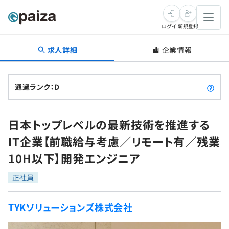
ログイン
新規登録
求人詳細
企業情報
転職・キャリア
未経験転職
求人検索
通過ランク：D
新卒就活
求人検索
インタビュー
日本トップレベルの最新技術を推進する
学習
求人検索
インタビュー
転職成功ガイド
IT企業【前職給与考慮／リモート有／残業
本選考
スキルチェック
講座一覧
10H以下】開発エンジニア
転職成功ガイド
転職エージェント
ゲーム・マンガ
インターン
プログラミング言語
正社員
問題集
メディア
SQL
4択課題
TYKソリューションズ株式会社
新卒エージェント
paizaとは？
Tech Team Journal
評価結果一覧
ナレッジ