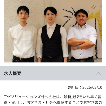
イベント・セミナー
paiza times
再チャレンジ結果一覧
リファレンス
インタビュー
note
就活成功ガイド
プラン
個人向けプラン
法人向けプラン
学校向けプラン
求人概要
契約内容・クーポン
更新日：2026/02/10
TYKソリューションズ株式会社は、最新技術をいち早く習
得・実用し、お客さま・社会へ貢献することでお客さまの