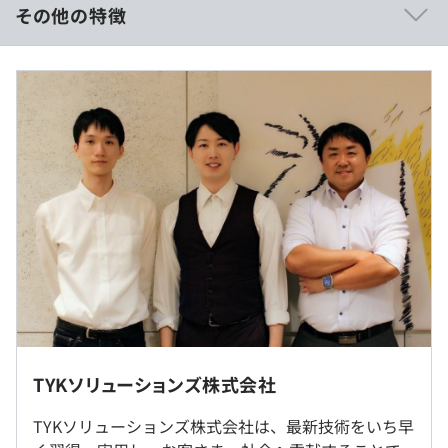
その他の特徴
月収：25万円以上
《想定給与》
経験3年以上：月給40万円以上＋賞与
【職場の雰囲気】
経験1年以上：月給30万円以上＋賞与
・多国籍、かつ明るい雰囲気の個性的なエンジニアたちが
在籍しています。
※前職給与を考慮します。
・最先端技術を貪欲に取り入れようとする社風がありま
※経験年数はあくまでもイメージです。
す。
・先輩メンバー自身が未経験からスタートしているという
こともあり、後輩の面倒見がよく、何でも気軽に話せる雰
囲気があります。
（※
想定年収
は年収提示額を保証するものではありません）
【開発環境】
※プロジェクト先（東京、神奈川を中心とした関東圏内）
・サーバ：オンプレミス、クラウド全般
での常駐勤務となります。
TYKソリューションズ株式会社
・OS：Linux、Windows など
※リモート可（プロジェクトにより）
・言語：Python、Java、C#、mcframe、Swift、
TYKソリューションズ株式会社は、最新技術をいち早
9:30〜18:30
JavaScript など