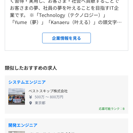
く習得・実用し、お客さま・社会へ貢献することで
就業場所の変更範囲
※就業時間は担当プロジェクトにより前後します。
・WebServer：プロジェクトによる
お客さまの夢、社員の夢を叶えることを目指すIT企
＜雇入時＞
休憩時間：60分 ※昼食時間は業務の都合により各々の自
・DB：MySQL、PostgreSQL など
業です。 ※「Technology（テクノロジー）」
お客さま先、および自宅
主性に任せています。
「Yume（夢）」「Kanaeru（叶える）」の頭文字を
＜変更範囲＞
平均残業時間：平均10時間以内／月 ※2024年5月時点
とって“TYK”としています ◆不安の解決 TYKでは、
会社の定める場所（テレワークをおこなう場所を含む）
急激に変化する現代社会の中で、不安を抱える人々
企業情報を見る
全社：16名
をサポートします。特に、若いうちは体力で仕事がで
受動喫煙防止措置に関する事項
SES対応：14名
きても、将来年齢を重ねた時に仕事がなくなるので
《年間休日：128日》
従業員に対する受動喫煙対策：屋内全面禁煙
はないかという不安を感じている方が多くいます。こ
・完全週休2日制（土・日）
の不安に対して、TYKは以下のような方法で解決を目
類似したおすすめの求人
・祝日
指します。 ① 管理職に向いている方には、管理でき
・夏季休暇（3日）
るチームで活躍させ、サポートし合える環境をつく
・年末年始休暇（3日）
システムエンジニア
〈本社〉
ります。また、常に最新技術を積極的に活用すること
・有給休暇
東京メトロ丸ノ内線「新宿御苑前」駅より徒歩4分
ベストスキップ株式会社
を前提とします。 ② IT業界は、常に最新技術を必要
・FutureSparkDay
500万 〜 800万円
とするため、単に技術を教えるだけでなく、新しい
・誕生日休暇
東京都
技術を自主的に学ぶ力を育てることが重要です。これ
応募可能ランク：B
・配偶者出産休暇（2日）
ができれば、時代遅れになることは一生ありませ
・結婚お祝い休暇（3日）
ん。 ③ 経営に役立つビジネススキルをお教えしま
・慶弔休暇
開発エンジニア
す。現代では、技術や管理だけに頼るのではなく、ビ
・産前産後休暇