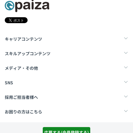
キャリアコンテンツ
転職・キャリア
未経験転職
新卒就活
スキルアップコンテンツ
学習
スキルチェック
マンガ・ゲーム
メディア・その他
Tech Team Journal
paiza times
note
SNS
X
Facebook
採用ご担当者様へ
採用・教育をお考えの企業様へ
中途求人掲載はこちら
お困りの方はこちら
paizaとは？
お問い合わせ・FAQ
応募する(会員登録する)
運営会社
利用規約
プライバシーポリシー
Cookieポリシー