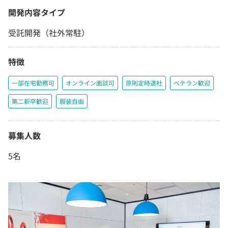
開発内容タイプ
受託開発（社外常駐）
特徴
一部在宅勤務可
オンライン面談可
原則定時退社
ベテラン歓迎
第二新卒歓迎
服装自由
募集人数
5名