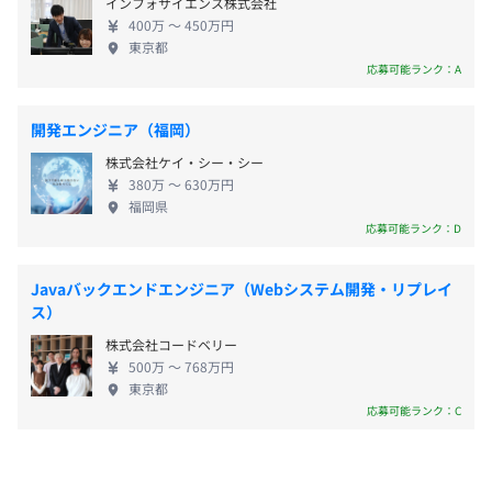
インフォサイエンス株式会社
ジネス全体の流れを理解し、より広い視野で考えて
・育児休暇
400万 〜 450万円
行動することが求められます。 ◆IT業界の新しいイ
など
東京都
メージの構築 最近、IT業界には毎日夜遅くまで作業
応募可能ランク：A
し、恋愛や結婚、趣味への没頭といったプライベー
トを謳歌できず、仕事ばかりしていることが多いと
開発エンジニア（福岡）
いうイメージがあります。しかし、TYKはこれを変え
・通勤交通費（全額支給）
株式会社ケイ・シー・シー
たいと考えています。IT業界で高い給料が支払われる
・残業代
380万 〜 630万円
理由は「最新技術を駆使し、頭を使って問題を解決
福岡県
しているからだ」というイメージをつくり直したい
応募可能ランク：D
のです。TYKは、効率的に問題を解決できる環境を整
え、本当にIT業界らしい働き方を提供したいと考え
賞与：年1回
Javaバックエンドエンジニア（Webシステム開発・リプレイ
ています。 ◆TYKのビジネス TYKは、IT業界でリー
ス）
※1〜4カ月分支給
ダーシップを発揮できる人材を育成し、TYKの価値観
株式会社コードベリー
を共有し続けることを目指しています。また、IT業界
500万 〜 768万円
に新しい風を吹き込みたいと考えています。ITはただ
東京都
の長時間労働や消耗ではなく、人生を変える可能性
応募可能ランク：C
昇給査定：年1回（4月）
を持つ業界であることを示したいと考えています。
《事業紹介》 ◆システムエンジニアリングサービス
・システム開発、およびITインフラ構築に関するビ