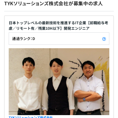
TYKソリューションズ株式会社が募集中の求人
ジネスパートナーとして多種多様の支援をおこない
社会保険完備（健康保険・厚生年金保険、雇用保険・労災
ます。 ・IT業界全体で抱えている問題（技術者不
保険）
足、費用に対するパフォーマンス不足など）に対し
日本トップレベルの最新技術を推進するIT企業【前職給与考
問題解決を支援。その過程で、お客さまとともにビ
慮／リモート有／残業10H以下】開発エンジニア
ジネスチャンスを広め、お互いにメリットのある最
高の関係を築いていきたいと考えています。 ・案件
通過ランク：D
無期雇用
規模やニーズに応じた体制をご提案します。 ◆採用
支援サービス ・業界全体で抱えているIT人材の不
足、採用難という問題を解決すべく採用支援サービ
スを提供しています。 ・他業種からの採用や外国籍
3カ月（期間中、待遇の変更はありません）
の採用はTYKの強みでもあるため、当サービス内で採
用ナレッジの共有も可能です。
TYKソリューションズ株式会社