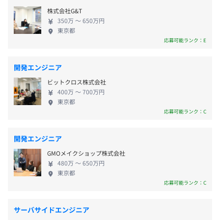
要件や設計に落とし込む役割や、それらを実際に開
・誕生日休暇（誕生月内に1日取得が可能）
株式会社G&T
発する役割を担っていただきます。 ◆内製化へのこ
・勤続休暇（勤続5年毎に5日付与/好きな時期に取得が可
■自己学習支援
350万 〜 650万円
だわり 「自由に速く開発できること」「ノウハウの
能）
東京都
・資格取得支援制度：合格した資格の受験料や書籍購入費
社外流出を防止」「新しいアイデアを内部に留め
応募可能ランク：E
・慶弔休暇、生理休暇、裁判員休暇
用などを最大50万円まで支給。
る」「システム関連コストを削減する」という4つの
・結婚、産前産後休暇、配育児休暇、子の看護休暇、介護
・公開講座の利用制度：研修会社の公開講座やオンライン
メリットがあり、当社は内製化を追求しています。新
休暇 など
講座を受講可能。
開発エンジニア
機能に関するお客様からの要求は、主にコンタクト
・オンラインビジネス英語レッスン受講制度：オンライン
ビットクロス株式会社
センターを統括するカスタマーサービス本部からき
英会話サービスでビジネス英語を学習。
400万 〜 700万円
ます。ブロックチェーンなどFinTech関連の新技術へ
東京都
・Eラーニングコンテンツ購入費用補助制度：Udemyの受
の取り組みは、社内のマーケティング部やプロダク
応募可能ランク：C
各種慶弔見舞金（結婚、出産、傷病等）
講費用を会社が負担。
ト部より要望がきます。 ◆働く環境 システムと事業
部門がそれぞれ一丸となって、お客様にご満足いた
開発エンジニア
だける最新技術の導入や高セキュリティなシステム
GMOメイクショップ株式会社
の提供を目指しています。業界経験が豊富な金融エン
賞与：年2回（会社業績・個人評価に応じて決定）
480万 〜 650万円
ジニアはもちろん、他業種から転職した中途入社の
東京都
社員や開発未経験の新卒社員も多数在籍しており、
応募可能ランク：C
生き生きと活躍中です。 ◆働く魅力 マネックスは証
券システムを自社で設計・開発するという、業界で
昇給：年1回
サーバサイドエンジニア
も珍しい体制を敷いています。外部ベンダーに依存せ