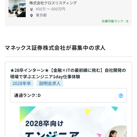
株式会社クロスリスティング
ずスピーディーな開発ができるので、自分のアイデ
450万 〜 600万円
アを反映したい、顧客ニーズに沿ったシステムを開
東京都
発したいと思っている方にこそぜひきていただきた
応募可能ランク：B
社会保険完備（健康保険、厚生年金、雇用保険、労災保
■フリーアドレス
いです。 その分自主的に学びを進めたり、新しいプ
険）
一部のフロアで固定席を廃止、自分の好きな席を選べるよ
ロジェクトをこなしていく力量が求められますが、
うになっています。シームレスな労働環境をつくることで
研修や周囲からサポートを得られますし、証券への
情報共有の機会が増加、ならびに部署・部門・役職を超え
マネックス証券株式会社が募集中の求人
興味とやる気があれば乗り越えられるのできっと大
たコミュニケーションを促進させています。
丈夫です。困難に直面することも多いですが、確実に
無期雇用
成長を感じていただけると思います。
【開発環境】
★28卒インターン★【金融×ITの最前線に挑む】自社開発の
・フロントエンド：JavaScript系（jQuery、Node.js、
現場で学ぶエンジニア1day仕事体験
Vue.jsなど）、JSP
2028年卒
説明会求人
・バックエンド：Java、C++、PL/SQL
3カ月（条件などの変更はありません）
通過ランク：D
・ジョブ管理：JP1
・OS：Linux
・DB：Oracle、Aurora（PostgreSQL）
・フレームワーク：独自、Spring
・クラウド：AWS
・管理：Jira、Confluence