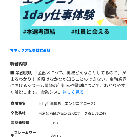
・ソース管理：Git、CodeCommit
・その他：AI生成ツール（ChatGPT）
適切な評価と、各々が希望するキャリアを支援することを
目的とした人事制度です。
マネックス証券株式会社
マネジャーや管理職を目指す「Generalist（ジェネラリス
ト）」と、専門スキルを磨いていく「Professional（プロ
職務内容
フェッショナル）」があり、それぞれが持つスキルや希望
■ 業務説明 「金融×ITって、実際どんなことしてるの？」が
の働き方に応じて進みたいコースを選択していただけま
まるわかり！ 普段はなかなか知ることのできない、金融業界
す。
におけるシステム開発の仕組みや役割について、わかりやす
く解説します。 金融シス...
詳しく見る
職種名
1day仕事体験（エンジニアコース）
勤務地
東京都港区赤坂1-12-32アーク森ビル25階
開発環境
Java
フレームワー
Spring