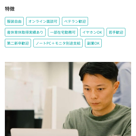
特徴
服装自由
オンライン面談可
ベテラン歓迎
産休育休取得実績あり
一部在宅勤務可
イヤホンOK
若手歓迎
第二新卒歓迎
ノートPC＋モニタ別途支給
副業OK