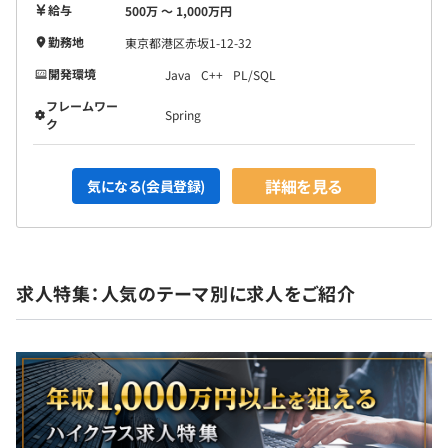
給与
500万 〜 1,000万円
勤務地
東京都港区赤坂1-12-32
開発環境
Java
C++
PL/SQL
フレームワー
Spring
ク
詳細を見る
気になる(会員登録)
求人特集：人気のテーマ別に求人をご紹介