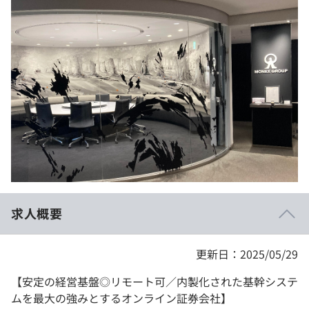
イベント・セミナー
paiza times
再チャレンジ結果一覧
リファレンス
インタビュー
note
就活成功ガイド
プラン
個人向けプラン
法人向けプラン
学校向けプラン
求人概要
契約内容・クーポン
更新日：2025/05/29
【安定の経営基盤◎リモート可／内製化された基幹システ
ムを最大の強みとするオンライン証券会社】