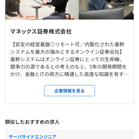
■フラットで協力的な社内文化
（※
想定年収
は年収提示額を保証するものではありません）
マネックス証券は部門間の壁がなく、フラットな組織文化
があります。システム部門と他部門の活発なコミュニケー
ハイブリッド勤務（出社日数はチームの方針や業務状況に
ションにより、エンジニアは多角的な視点でサービス提供
よる）
マネックス証券株式会社
8：30〜17：00（所定労働時間：1日当たり7.5時間）
に貢献できます。社内イベントや部活動で社員同士の交流
フレックス勤務制度あり（コアタイム11〜14時）
が促進され、働きやすく協力的な職場環境が整っていま
【安定の経営基盤◎リモート可／内製化された基幹
就業場所の変更範囲
休憩時間：休憩60分
す。
システムを最大の強みとするオンライン証券会社】
＜雇入時＞
平均残業時間：平均10-20時間／月
基幹システムはオンライン証券にとっての生命線、
赤坂本社または自宅
競争力の源であるとの考えのもと、5年の開発期間を
＜変更範囲＞
かけ、金融とITの両方に精通した高度な知識を有する
会社の定める場所（テレワーク含む）
■社員向け研修
人材を多数投入し、『GALAXY』をリリースした当
【休日】
・証券外務員資質向上研修：全社員が証券知識の習得と資
社。この『GALAXY』に関するユーザーファーストな
企業情報を見る
・土曜、日曜、祝日
受動喫煙防止措置に関する事項
質向上を目的とした研修を実施。
システムとサービス提供が、システム部門の主なミ
・年末年始（12月31日～1月3日）
屋内禁煙
・専門技術等研修：ITおよび金融リテラシー向上や専門性
ッションです。 ◆業務内容 システム部門のエンジニ
強化のため、情報処理技術、プログラム資格、IT監査試
アは、自社の証券基幹システム『GALAXY』の要求作
【休暇】
験、証券ビジネスなどの研修を実施。
成やリリース、その後の保守・運用などを対応しま
類似したおすすめの求人
・年次有給休暇（入社月に応じて2〜10日付与／次年度以
・管理職関連研修：次世代のマネジャー候補向けにアセス
す。他部署とコミュニケーションを取りながらシステ
降は勤続年数に応じて11～20日付与）
メント研修、新任マネジャーには関係構築力、問題解決
ム化の方向性を明確にし、自身の手でシステム開発
・連続休暇（5日間連続で好きな時期に取得が可能）
サーバサイドエンジニア
力、チームマネジメントなどの体系的な研修を提供。