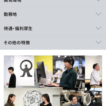
勤務地
■迅速かつ柔軟な開発環境
待遇・福利厚生
マネックス証券では基幹システムの内製化により、開発ス
ピードと柔軟な対応が可能です。外部ベンダーとの調整が
不要で、社内で迅速に意思決定できるため、エンジニアは
その他の特徴
自分のアイデアを即実現できます。急な要件変更や新規プ
ロジェクトにも対応でき、変化の激しい市場で競争力を持
■年収500万～700万円
つ開発が可能です。
※経験やスキルに応じて決定
※固定残業代が含まれる場合もあり
■知識とスキルの蓄積と成長
(例) 固定残30時間を含む700万円の場合、
内製化により、システムの全工程を社内で担当するため、
基本給438,252円＋残業手当100,209円
エンジニアは幅広い知識とスキルを習得できます。企画・
※30時間を超えた場合は割増賃金を支給
設計から開発・運用まで一貫して経験でき、技術力と業務
知識が深まります。充実した研修制度が整備され、新人か
らベテランまで継続的に成長できる環境です。