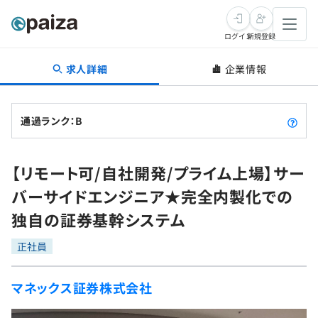
ログイン
新規登録
求人詳細
企業情報
転職・キャリア
未経験転職
求人検索
通過ランク：B
新卒就活
求人検索
インタビュー
【リモート可/自社開発/プライム上場】サー
学習
求人検索
インタビュー
転職成功ガイド
バーサイドエンジニア★完全内製化での
本選考
スキルチェック
講座一覧
独自の証券基幹システム
転職成功ガイド
転職エージェント
ゲーム・マンガ
インターン
プログラミング言語
正社員
問題集
メディア
SQL
4択課題
マネックス証券株式会社
新卒エージェント
paizaとは？
Tech Team Journal
評価結果一覧
ナレッジ