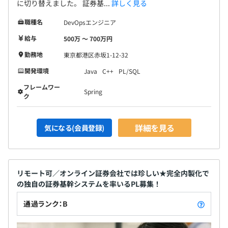
に切り替えました。 証券基...
詳しく見る
職種名
DevOpsエンジニア
給与
500万 〜 700万円
勤務地
東京都港区赤坂1-12-32
開発環境
Java
C++
PL/SQL
フレームワー
Spring
ク
詳細を見る
気になる(会員登録)
リモート可／オンライン証券会社では珍しい★完全内製化で
の独自の証券基幹システムを率いるPL募集！
通過ランク：B