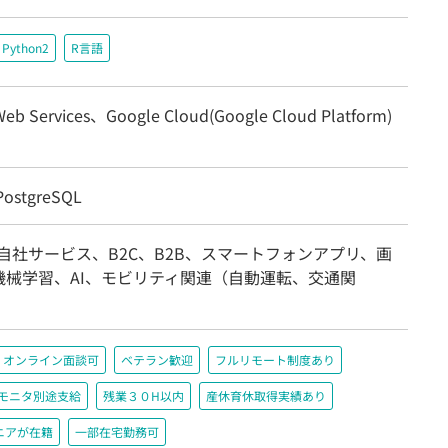
Python2
R言語
eb Services、Google Cloud(Google Cloud Platform)
ostgreSQL
自社サービス、B2C、B2B、スマートフォンアプリ、画
機械学習、AI、モビリティ関連（自動運転、交通関
オンライン面談可
ベテラン歓迎
フルリモート制度あり
＋モニタ別途支給
残業３０H以内
産休育休取得実績あり
ニアが在籍
一部在宅勤務可