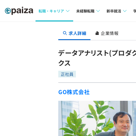
転職・キャリア
未経験転職
新卒就活
求人検索
求人検索
求人検索
求人詳細
企業情報
本選考
インタビュー
インタビュー
インターン
データアナリスト(プロダ
転職成功ガイド
転職成功ガイド
クス
新卒エージェ
転職エージェント
正社員
イベント・セ
GO株式会社
インタビュー
就活成功ガイ