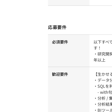
応募要件
必須要件
以下すべ
す！
・研究開発
年以上
歓迎要件
【生かせ
・データ
・SQLを
- with
・分析 /
・分析結
・BIツー