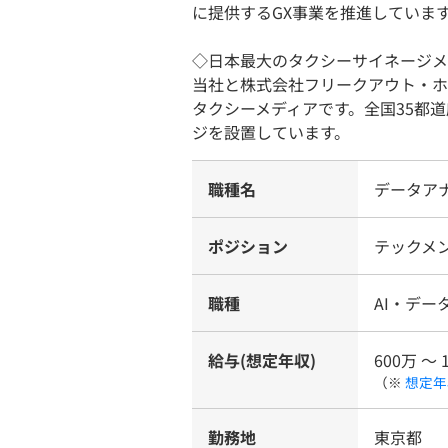
に提供するGX事業を推進していま
◇日本最大のタクシーサイネージメディ
当社と株式会社フリークアウト・ホ
タクシーメディアです。全国35都道府
ジを設置しています。
職種名
データア
ポジション
テックメ
職種
AI・デ
給与(想定年収)
600万 〜 
（※
想定年
勤務地
東京都