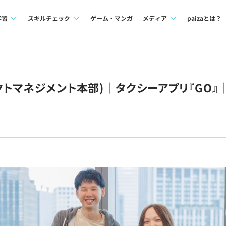
学習
スキルチェック
ゲーム・マンガ
メディア
paizaとは？
講座一覧
プログラミング言語
Tech Team Journal
問題集
SQL
paiza times
クトマネジメント本部)｜タクシーアプリ『GO』
4択課題
評価結果一覧
note
ント
ナレッジ
再チャレンジ結果一覧
ミナー
リファレンス
プラン
ド
個人向けプラン
法人向けプラン
学校向けプラン