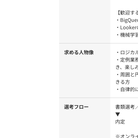
【歓迎す
・BigQu
・Look
・機械学習
求める人物像
・ロジカ
・定例業
き、楽し
・周囲と
きる方
・自律的
選考フロー
書類選考
▼
内定
※オンラ