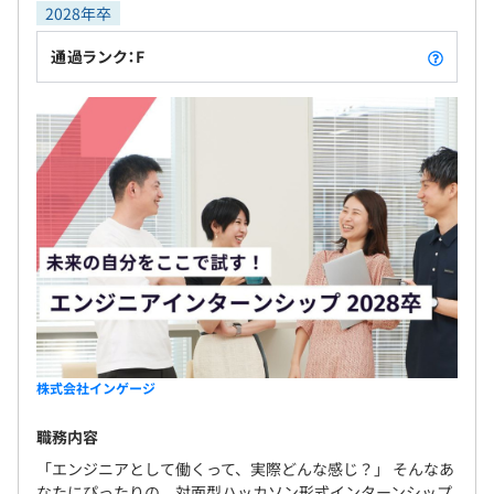
2028年卒
レンジがあり、会社の成長と共に自身も成長するこ
とができます。 ・20代から50代まで幅広い年代のエ
通過ランク：F
ンジニアが活躍中！様々なバックグラウンドを持つ
社員同士で勉強会などを通じながらスキルアップし
Docker、Terraform、Datadog
ています。
PyTorch
株式会社インゲージ
職務内容
▼組織風土
・組織が情報を公開し、意思決定プロセスが公正かつ公開
「エンジニアとして働くって、実際どんな感じ？」 そんなあ
されています。
なたにぴったりの、対面型ハッカソン形式インターンシップ