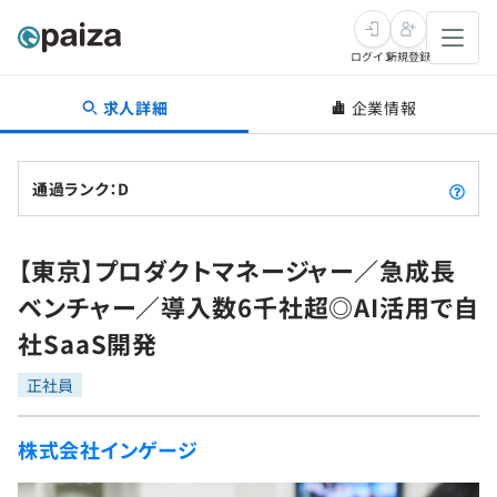
ログイン
新規登録
求人詳細
企業情報
転職・キャリア
未経験転職
求人検索
通過ランク：D
新卒就活
求人検索
インタビュー
【東京】プロダクトマネージャー／急成長
学習
求人検索
インタビュー
転職成功ガイド
ベンチャー／導入数6千社超◎AI活用で自
本選考
スキルチェック
講座一覧
社SaaS開発
転職成功ガイド
転職エージェント
ゲーム・マンガ
インターン
プログラミング言語
正社員
問題集
メディア
SQL
4択課題
株式会社インゲージ
新卒エージェント
paizaとは？
Tech Team Journal
評価結果一覧
ナレッジ