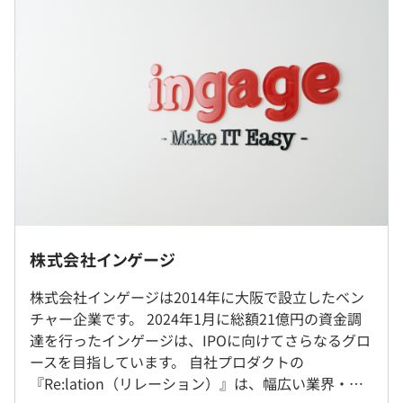
∟「カスタマーサクセスがお客様からヒアリングした際に
定により決定いたします。
挙がった要望・不具合報告」
■月給：413,260円〜549,000円（固定残業代を含む）
∟「インゲージ社員の要望や不具合報告」
〈内訳〉
・基本給：345,730円～459,290円
■開発を進める中で出てきた疑問点や提案などは、毎日の
・固定残業代：25時間分、67,530円～89,710円（超過分
朝会で開発者全員で共有・ディスカッションをしていま
は別途支給）
す。
■完成したソースコードはすべてレビューを通した後にマ
ージします。
■アプリエンジニアやデザイナー、フロントエンドエンジ
ニアとも頻繁に討論しながら、最終的な機能を意識した快
（※
想定年収
は年収提示額を保証するものではありません）
適で利便性の高いアプリケーション開発を目指していま
就業場所の変更範囲
株式会社インゲージ
す。
＜雇入時＞
■エンジニア主催の勉強会を通して、知識やノウハウを共
株式会社インゲージは2014年に大阪で設立したベン
大阪オフィス
9：00～18：00
有しながら、幅広い技術を学ぶことができます。
チャー企業です。 2024年1月に総額21億円の資金調
＜変更範囲＞
※試用期間後から時差出勤可能
達を行ったインゲージは、IPOに向けてさらなるグロ
東京オフィス、会社の定める場所
休憩時間：60分（※昼食時間は業務の都合により各々の
ースを目指しています。 自社プロダクトの
自主性に任せています）
『Re:lation（リレーション）』は、幅広い業界・規
平均残業時間：平均10-20時間／月
受動喫煙防止措置に関する事項
■『
Re:lation
』：チームでメール・SNSといったお問い