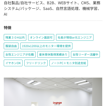
自社製品/自社サービス、B2B、WEBサイト、CMS、業務
システム/パッケージ、SaaS、自然言語処理、機械学習、
AI
特徴
残業３０H以内
オンライン面談可
社長が現役or元エンジニア
服装自由
1920x1200以上のモニター環境を提供
女性エンジニアが在籍
産休育休取得実績あり
女性リーダー活躍中
イヤホンOK
フリードリンク
ノートPC＋モニタ別途支給