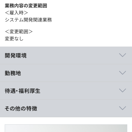
業務内容の変更範囲
＜雇入時＞
システム開発関連業務
＜変更範囲＞
変更なし
開発環境
勤務地
■リリースは、週1回のリリースサイクルでおこないま
待遇・福利厚生
す。
■開発はイシュードリブンで進めており、リリース時期と
担当者を決めてそれぞれ開発に取り組みます。
その他の特徴
・イシューは下記3パターンから作成することがほとんど
です。
■賃金形態：月給制
∟「会社の事業計画に沿った機能改善」
■賃金の決定方法：※ご経験・スキルを考慮の上、当社規