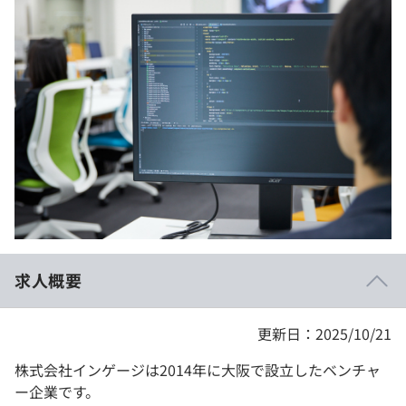
イベント・セミナー
paiza times
再チャレンジ結果一覧
リファレンス
インタビュー
note
就活成功ガイド
プラン
個人向けプラン
法人向けプラン
学校向けプラン
求人概要
契約内容・クーポン
更新日：2025/10/21
株式会社インゲージは2014年に大阪で設立したベンチャ
ー企業です。