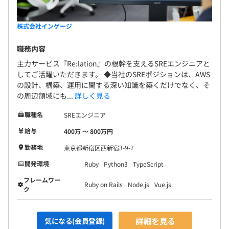
株式会社インゲージ
職務内容
主力サービス『Re:lation』の根幹を支えるSREエンジニアと
してご活躍いただきます。 ◆当社のSREポジションは、AWS
の設計、構築、運用に関する深い知識を築くだけでなく、そ
の周辺領域にも...
詳しく見る
職種名
SREエンジニア
給与
400万 〜 800万円
勤務地
東京都新宿区西新宿3-9-7
開発環境
Ruby
Python3
TypeScript
フレームワー
Ruby on Rails
Node.js
Vue.js
ク
詳細を見る
気になる(会員登録)