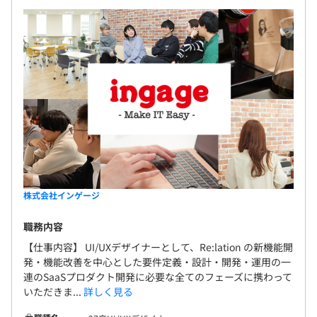
▼一緒に働く仲間について
・大手IT企業のグロース期にBtoBクラウドサービス開発
をした部長
・小学生からプログラミングをはじめ、40年近くプログ
ラミングをしているフルスタックエンジニア
・SIerからRails を独学しベンチャーに飛び込んできたバ
ックエンドエンジニア
▼開発環境
・Webバックエンド：Ruby、Ruby on Rails、RSpec、
Sidekiq、Unicorn
株式会社インゲージ
・Webフロントエンド：TypeScript、Vue.js、Vite、Jest
・AI：Python、Amazon SageMaker、PyTorch、scikit-
職務内容
learn
【仕事内容】 UI/UXデザイナーとして、Re:lation の新機能開
・データベース：PostgreSQL
発・機能改善を中心とした要件定義・設計・開発・運用の一
・インフラ：AWS（ALB、ECS、Amazon Aurora、S3、
連のSaaSプロダクト開発に必要な全てのフェーズに携わって
いただきま...
詳しく見る
SQS、Lambda、ElastiCache、OpenSearch、
CodePipeline...）、Terraform