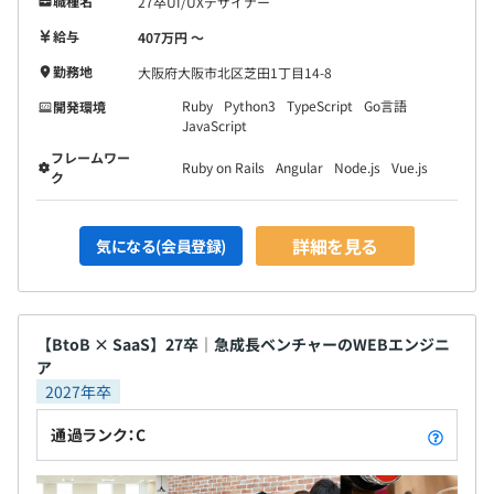
職種名
27卒UI/UXデザイナー
給与
407万円 〜
▼使用ツール
・Biz基盤：Google Analytics
勤務地
大阪府大阪市北区芝田1丁目14-8
・リポジトリ管理：GitHub
Ruby
Python3
TypeScript
Go言語
開発環境
・CI／CD：GitHub Actions、AWS CodePipeline
JavaScript
・開発環境：Docker、Docker Compose
フレームワー
Ruby on Rails
Angular
Node.js
Vue.js
・監視：Datadog
ク
・コミュニケーション：Slack、Google Meet
・タスク管理：Asana
詳細を見る
気になる(会員登録)
・半期ごとの目標設定、振り返りによる評価をおこなって
【BtoB × SaaS】27卒｜急成長ベンチャーのWEBエンジニ
います。
ア
・上司と隔週で1on1の時間を設けています。
2027年卒
・エンジニアは、スペシャリストとマネジメントの2パタ
通過ランク：C
ーンのキャリアが用意されています。