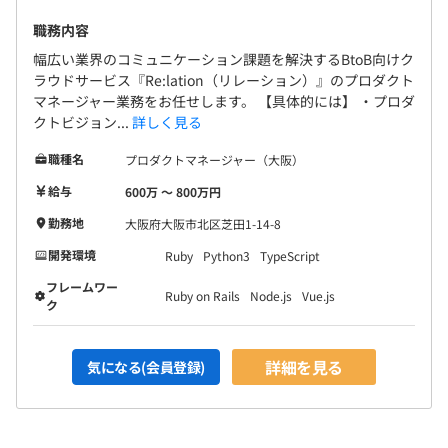
職務内容
幅広い業界のコミュニケーション課題を解決するBtoB向けク
ラウドサービス『Re:lation（リレーション）』のプロダクト
マネージャー業務をお任せします。 【具体的には】 ・プロダ
クトビジョン...
詳しく見る
職種名
プロダクトマネージャー（大阪）
給与
600万 〜 800万円
勤務地
大阪府大阪市北区芝田1-14-8
開発環境
Ruby
Python3
TypeScript
フレームワー
Ruby on Rails
Node.js
Vue.js
ク
詳細を見る
気になる(会員登録)