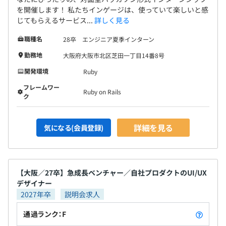
を開催します！ 私たちインゲージは、使っていて楽しいと感
・上下関係が少なく、全員が意見を自由に言えるフラット
じてもらえるサービス...
詳しく見る
な組織です。仕様の提案などフランクにしやすく、それを
受け入れてもらえる文化があります。
職種名
28卒 エンジニア夏季インターン
・やりたいことを伝えれば、チャレンジさせてもらえま
勤務地
大阪府大阪市北区芝田一丁目14番8号
す。
・ワークライフバランスが取りやすいです。
開発環境
Ruby
フレームワー
Ruby on Rails
▼開発チームの雰囲気
ク
・毎週リリースされるため、自分のプログラムがすぐ反映
され、反応が見やすいです。
詳細を見る
気になる(会員登録)
・コストや納期への制約がSIerと比べて小さく、ユーザビ
リティを追求しやすいです。
・スピード感のある開発ができ、会社・プロダクトを自分
たちで創り上げている感覚を持てます。
【大阪／27卒】急成長ベンチャー／自社プロダクトのUI/UX
・エンジニアが新しい技術を試したり、技術的な決定を下
デザイナー
す自由度があります。
2027年卒
説明会求人
・エンジニア内外含めて、メンバー同士でリスペクトをし
通過ランク：F
あう環境です。