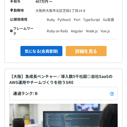
給与
407万円 〜
勤務地
大阪府大阪市北区芝田1丁目14-8
開発環境
Ruby
Python3
Perl
TypeScript
Go言語
フレームワー
Ruby on Rails
Angular
Node.js
Vue.js
ク
詳細を見る
気になる(会員登録)
【大阪】急成長ベンチャー／導入数5千社超◎自社SaaSの
AWS運用やチームづくりを担うSRE
通過ランク：B