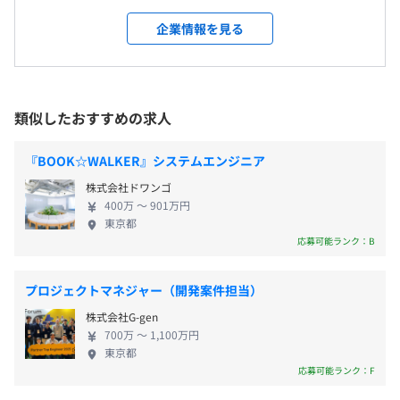
模のお客様から支持され、導入社数も右肩上がりで
敷地内禁煙
合わせ窓口を一元管理し、リアルタイムに共有するシステ
増加しています。 導入社数の急増に伴いユースケー
企業情報を見る
ム
スや要望も多様化しており、今まで以上に素早いプ
https://ingage.jp/relation
ロダクトの強化や新規プロダクトの開発が求められ
【年間休日125日以上】
チーム内でお問い合わせを共有し、分担して業務にあたる
ています。 一緒にプロダクトをグロースしていきま
・完全週休2日制（土・日）
ことで、業務負担を分散できるほか、お互いの業務の見え
せんか？ ◆自社サービスについて 主力サービスであ
類似したおすすめの求人
・祝日
る化にもつながり、対応ミスや漏れを未然に防ぎます。
る『Re:lation』はメール・電話・チャット・SNSな
・年末年始休暇
未対応の問い合わせが一目でわかるうえに、テンプレート
どマルチチャネルの問い合わせを集約し、複数ユー
・夏季休暇
『BOOK☆WALKER』システムエンジニア
や自動振り分け設定なども可能なため、応対スピードも飛
ザーで共有・管理ができるSaaSプロダクトです。対
・年次有給休暇（有休は1時間単位で使用可能です）
躍的に高まり、不要なCC・BCCメールもなくなります。
株式会社ドワンゴ
応漏れや二重対応などの課題を解決して問い合わせ
人によってばらつきのあるメールの質を一定に保ち、属人
400万 〜 901万円
業務の効率化、品質向上を支援しています。 ◆導入
東京都
化しがちなメール業務のノウハウをチームの共有知に変え
企業数6,000社以上のサービスに成長、将来的には
応募可能ランク：B
ることで、対応品質の向上につなげることができます。
400万社の導入を目指しています! 企業規模はSMBか
通勤交通費（45,000円／月まで）
らエンタープライズ企業まで多岐に渡り、業種業態
プロジェクトマネジャー（開発案件担当）
も問わず幅広い企業に導入いただいています。 ＜導
株式会社G-gen
入クライアント＞ ※一部、敬称略 カルビー株式会
■エディタ費用・部費・勉強代などはべて会社負担／技術
700万 〜 1,100万円
社、クックパッド株式会社、株式会社日本旅行、株
東京都
賞与：年2回（標準支給3ヶ月分）
者としての成長を応援しています！
式会社SUPER STUDIO、DINETTE株式会社、株式会
応募可能ランク：F
※業績に応じて支給いたします。
・エディタ：エディタは自由に選択できます。
社USEN-NEXT HOLDINGS、株式会社スマレジ、株
・技術顧問：”Rubyの父” まつもとゆきひろ氏との定期的