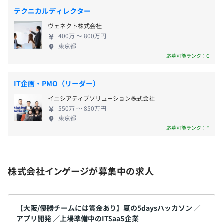
式会社エアトリ、株式会社ぐるなび、株式会社PR
なセッションをおこなっています。
テクニカルディレクター
TIMES、KEYUCA、株式会社マザーハウス など ◆
・カンファレンス参加支援：RubyKaigiなどのカンファレ
ヴェネクト株式会社
一緒に働く仲間について ・大手IT企業のグロース期
ンスへの参加を支援します。
給与改定：年1回
400万 〜 800万円
にBtoBクラウドサービス開発をした執行役員 ・小学
東京都
・書籍購入制度：技術書から経営本まで、読みたい本を購
生からプログラミングをはじめ、40年近くプログラ
応募可能ランク：C
入可能です。
ミングをしているフルスタックエンジニア ・SIer か
・部活制度：社内メンバーの交流を活発にするための部活
ら Rails を独学しベンチャーに飛び込んできたバック
制度があります。（部費は会社負担）
雇用保険、労災保険、健康保険、厚生年金保険
IT企画・PMO（リーダー）
エンドエンジニア など、さまざまなバックグラウ
イニシアティブソリューション株式会社
ンド ◆当ポジションの魅力 ・Ruby生みの親『まつも
550万 〜 850万円
とゆきひろ氏』が技術顧問として参画しており、経
東京都
営陣も元エンジニアのため、技術カルチャーが深い
応募可能ランク：F
MacBook Pro もしくは Windows から選択できます。
無期雇用
です。 ・経営陣以外にも技術オタクや言語オタクも
多いため、組織全体の技術力が非常に高いです。 ・
ベンチャーだからこそひとり一人の役割も大きく、
株式会社インゲージが募集中の求人
また自分の意見が反映されやすい環境です。 ・自社
アジャイル、スクラム
3ヶ月（条件などの変更はありません）
製品のため自分の作った機能が直接カスタマーサク
セスにつながることを実感できます。 ・毎月着実に
売上を伸ばしており、これからさらに大きくなって
【大阪/優勝チームには賞金あり】夏の5daysハッカソン ／
アプリ開発 ／上場準備中のITSaaS企業
いく会社です。それぞれのフェーズごとに課題やチャ