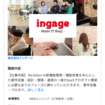
▼職能横断で構成されています。
プロダクトマネージャー・デザイナー・ソフトウェアエン
ジニア・機械学習エンジニアが所属しています。
株式会社インゲージ
スクラムによるアジャイル開発手法を用いて、機能ごとに
職務内容
1〜2名で開発を担当します。
【仕事内容】 Re:lation の新機能開発・機能改善を中心とし
た要件定義・設計・開発・運用の一連のSaaSプロダクト開発
に必要な全てのフェーズに携わっていただきます。 要件定義
・プロダク...
詳しく見る
職種名
WEBエンジニア（27卒新卒／大阪）