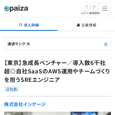
ログイン
新規登録
求人詳細
企業情報
転職・キャリア
未経験転職
求人検索
通過ランク：B
新卒就活
求人検索
インタビュー
【東京】急成長ベンチャー／導入数6千社
学習
求人検索
インタビュー
転職成功ガイド
超◎自社SaaSのAWS運用やチームづくり
本選考
スキルチェック
講座一覧
を担うSREエンジニア
転職成功ガイド
転職エージェント
ゲーム・マンガ
インターン
プログラミング言語
正社員
問題集
メディア
SQL
4択課題
株式会社インゲージ
新卒エージェント
paizaとは？
Tech Team Journal
評価結果一覧
ナレッジ