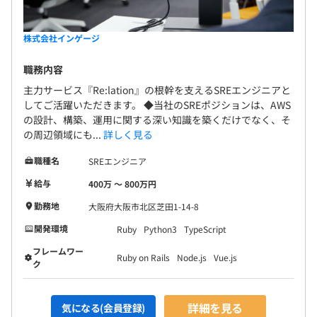
株式会社インゲージ
職務内容
主力サービス『Re:lation』の根幹を支えるSREエンジニアと
してご活躍いただきます。 ◆当社のSREポジションは、AWS
の設計、構築、運用に関する深い知識を築くだけでなく、そ
の周辺領域にも...
詳しく見る
職種名
SREエンジニア
給与
400万 〜 800万円
勤務地
大阪府大阪市北区芝田1-14-8
開発環境
Ruby
Python3
TypeScript
フレームワー
Ruby on Rails
Node.js
Vue.js
ク
詳細を見る
気になる(会員登録)