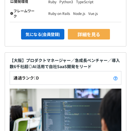
開発環境
Ruby
Python3
TypeScript
フレームワー
Ruby on Rails
Node.js
Vue.js
ク
詳細を見る
気になる(会員登録)
【大阪】プロダクトマネージャー／急成長ベンチャー／導入
数6千社超◎AI活用で自社SaaS開発をリード
通過ランク：D