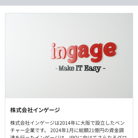
・イシューは下記3パターンから作成することがほとんど
です。
■賃金形態：月給制
∟「会社の事業計画に沿った機能改善」
■賃金の決定方法：※ご経験・スキルを考慮の上、当社規
∟「カスタマーサクセスがお客様からヒアリングした際に
定により決定いたします。
挙がった要望・不具合報告」
■月給：274,000円〜549,000円（固定残業代25時間分を
∟「インゲージ社員の要望や不具合報告」
含む）
〈内訳〉
■開発を進める中で出てきた疑問点や提案などは、毎日の
・基本給：230,000円～460,000円
朝会で開発者全員で共有・ディスカッションをしていま
・固定残業代：44,000円～89,000円（超過分は別途支
す。
給）
■完成したソースコードはすべてレビューを通した後にマ
ージします。
■アプリエンジニアやデザイナー、フロントエンドエンジ
ニアとも頻繁に討論しながら、最終的な機能を意識した快
※リモート勤務（週1）可能です。
適で利便性の高いアプリケーション開発を目指していま
（※
想定年収
は年収提示額を保証するものではありません）
株式会社インゲージ
す。
就業場所の変更範囲
■エンジニア主催の勉強会を通して、知識やノウハウを共
株式会社インゲージは2014年に大阪で設立したベン
＜雇入時＞
有しながら、幅広い技術を学ぶことができます。
チャー企業です。 2024年1月に総額21億円の資金調
東京都新宿区西新宿3-9-7 フロンティア新宿タワー
9：00～18：00
達を行ったインゲージは、IPOに向けてさらなるグロ