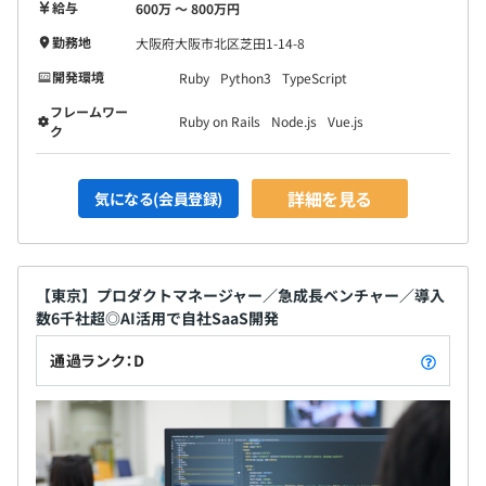
給与
600万 〜 800万円
勤務地
大阪府大阪市北区芝田1-14-8
開発環境
Ruby
Python3
TypeScript
フレームワー
Ruby on Rails
Node.js
Vue.js
ク
詳細を見る
気になる(会員登録)
【東京】プロダクトマネージャー／急成長ベンチャー／導入
数6千社超◎AI活用で自社SaaS開発
通過ランク：D