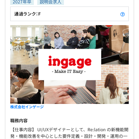
す自由度があります。
2027年卒
説明会求人
・エンジニア内外含めて、メンバー同士でリスペクトをし
通過ランク：F
あう環境です。
▼一緒に働く仲間について
・小学生からプログラミングをはじめ、40年近くプログ
ラミングをしているフルスタックエンジニア
・SIerからRails を独学しベンチャーに飛び込んできたバ
ックエンドエンジニア
▼開発環境
・Webバックエンド：Ruby、Ruby on Rails、RSpec、
Sidekiq、Unicorn
・Webフロントエンド：TypeScript、Vue.js、Vite、Jest
・AI：Python、Amazon SageMaker、PyTorch、scikit-
株式会社インゲージ
learn
・データベース：PostgreSQL
職務内容
・インフラ：AWS（ALB、ECS、Amazon Aurora、S3、
【仕事内容】 UI/UXデザイナーとして、Re:lation の新機能開
SQS、Lambda、ElastiCache、OpenSearch、
発・機能改善を中心とした要件定義・設計・開発・運用の一