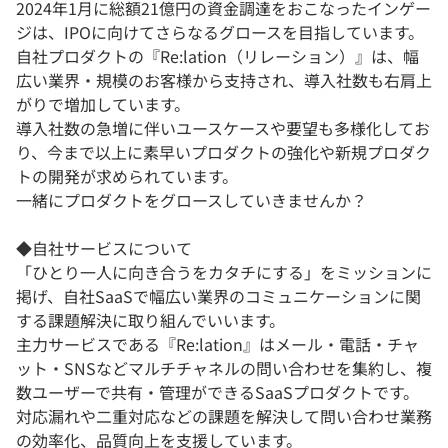
2024年1月に総額21億円の資金調達をおこなったインゲー
ジは、IPOに向けてさらなるグロースを目指しています。
自社プロダクトの『Re:lation（リレーション）』は、幅
広い業界・規模のお客様から支持され、導入社数も右肩上
がりで増加しています。
導入社数の急増に伴いユースケースや要望も多様化してお
り、今まで以上に素早いプロダクトの強化や新規プロダク
トの開発が求められています。
一緒にプロダクトをグロースしていきませんか？
◆自社サービスについて
「ひとり一人に向き合うをカタチにする」をミッションに
掲げ、自社SaaSで幅広い業界のコミュニケーションに関
する課題解決に取り組んでいいます。
主力サービスである『Re:lation』はメール・電話・チャ
ット・SNSなどマルチチャネルの問い合わせを集約し、複
数ユーザーで共有・管理ができるSaaSプロダクトです。
対応漏れや二重対応などの課題を解決して問い合わせ業務
の効率化、品質向上を支援しています。