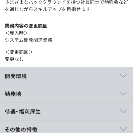
さまざまなバックグラウンドを持つ社員同士で勉強会など
を通じながらスキルアップを目指せます。
業務内容の変更範囲
＜雇入時＞
システム開発関連業務
＜変更範囲＞
変更なし
開発環境
勤務地
■リリースは、週1回のリリースサイクルでおこないま
待遇・福利厚生
す。
■開発はイシュードリブンで進めており、リリース時期と
担当者を決めてそれぞれ開発に取り組みます。
その他の特徴