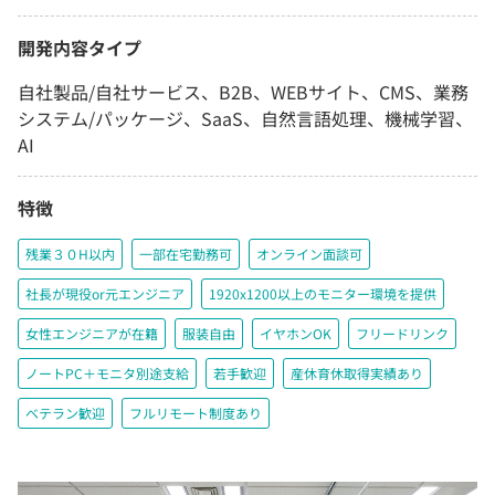
開発内容タイプ
自社製品/自社サービス、B2B、WEBサイト、CMS、業務
システム/パッケージ、SaaS、自然言語処理、機械学習、
AI
特徴
残業３０H以内
一部在宅勤務可
オンライン面談可
社長が現役or元エンジニア
1920x1200以上のモニター環境を提供
女性エンジニアが在籍
服装自由
イヤホンOK
フリードリンク
ノートPC＋モニタ別途支給
若手歓迎
産休育休取得実績あり
ベテラン歓迎
フルリモート制度あり