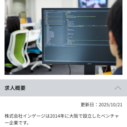
イベント・セミナー
paiza times
再チャレンジ結果一覧
リファレンス
インタビュー
note
就活成功ガイド
プラン
個人向けプラン
法人向けプラン
学校向けプラン
求人概要
契約内容・クーポン
更新日：2025/10/21
株式会社インゲージは2014年に大阪で設立したベンチャ
ー企業です。