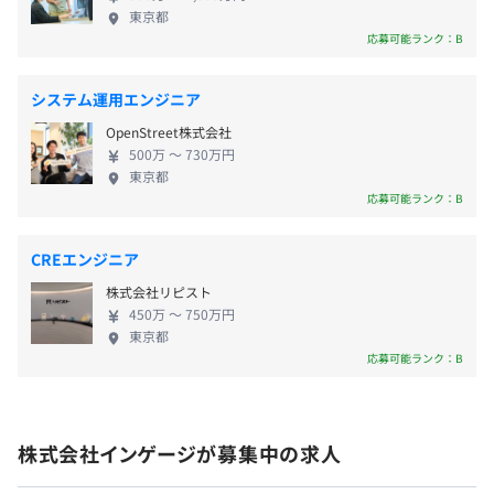
社、クックパッド株式会社、株式会社日本旅行、株
東京都
者としての成長を応援しています！
式会社SUPER STUDIO、DINETTE株式会社、株式会
応募可能ランク：B
賞与：年2回（標準支給3カ月分）
・エディタ：エディタは自由に選択できます。
社USEN-NEXT HOLDINGS、株式会社スマレジ、株
※業績に応じて支給いたします。
・技術顧問：”Rubyの父” まつもとゆきひろ氏との定期的
式会社エアトリ、株式会社ぐるなび、株式会社PR
なセッションをおこなっています。
システム運用エンジニア
TIMES、KEYUCA、株式会社マザーハウス など ◆
・カンファレンス参加支援：RubyKaigiなどのカンファレ
OpenStreet株式会社
一緒に働く仲間について ・大手IT企業のグロース期
ンスへの参加を支援します。
500万 〜 730万円
にBtoBクラウドサービス開発をした執行役員 ・小学
東京都
・書籍購入制度：技術書から経営本まで、読みたい本を購
給与改定：年1回
生からプログラミングをはじめ、40年近くプログラ
応募可能ランク：B
入可能です。
ミングをしているフルスタックエンジニア ・SIer か
・部活制度：社内メンバーの交流を活発にするための部活
ら Rails を独学しベンチャーに飛び込んできたバック
制度があります。（部費は会社負担）
CREエンジニア
エンドエンジニア など、さまざまなバックグラウ
雇用保険、労災保険、健康保険、厚生年金保険
株式会社リピスト
ンド ◆当ポジションの魅力 ・Ruby生みの親『まつも
450万 〜 750万円
とゆきひろ氏』が技術顧問として参画しており、経
東京都
営陣も元エンジニアのため、技術カルチャーが深い
応募可能ランク：B
MacBook Pro もしくは Windows から選択できます。
です。 ・経営陣以外にも技術オタクや言語オタクも
無期雇用
多いため、組織全体の技術力が非常に高いです。 ・
ベンチャーだからこそひとり一人の役割も大きく、
株式会社インゲージが募集中の求人
また自分の意見が反映されやすい環境です。 ・自社
アジャイル、スクラム
製品のため自分の作った機能が直接カスタマーサク