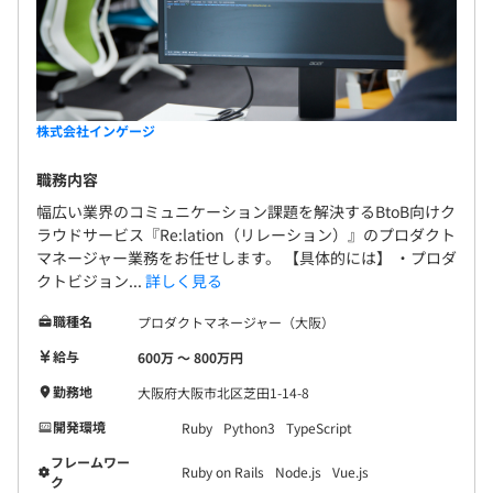
株式会社インゲージ
職務内容
幅広い業界のコミュニケーション課題を解決するBtoB向けク
ラウドサービス『Re:lation（リレーション）』のプロダクト
マネージャー業務をお任せします。 【具体的には】 ・プロダ
クトビジョン...
詳しく見る
職種名
プロダクトマネージャー（大阪）
給与
600万 〜 800万円
勤務地
大阪府大阪市北区芝田1-14-8
開発環境
Ruby
Python3
TypeScript
フレームワー
Ruby on Rails
Node.js
Vue.js
ク