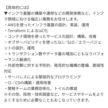
【具体的には】
▼インフラ基盤の構築や運用などの開発実務など、インフ
ラ領域における幅広い業務をお任せします。
・AWSを使ったインフラ基盤の設計、実装、運用
・Terraform によるIaC化
・コンテナ環境を使ったサービスの設計、構築、改善
・オブザーバビリティを使ったSLI／SLO／エラーバジェ
ットの設計、運用
・トランザクション数やデータ量の増加にともなうパフォ
ーマンス最適化
・外部攻撃に対する予防的、発見的な機構の整備、脆弱性
対応
・サーバレスによる簡易的なプログラミング
・CI／CDの構築・運用改善
・開発チームの業務効率化、トイルの撲滅
※その他、採用・技術調査など、サービスやチームをより
よくするために必要なこともおこなっていきます。