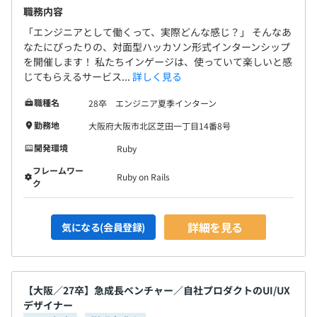
職務内容
▼組織風土
・組織が情報を公開し、意思決定プロセスが公正かつ公開
「エンジニアとして働くって、実際どんな感じ？」 そんなあ
されています。
なたにぴったりの、対面型ハッカソン形式インターンシップ
を開催します！ 私たちインゲージは、使っていて楽しいと感
・上下関係が少なく、全員が意見を自由に言えるフラット
じてもらえるサービス...
詳しく見る
な組織です。仕様の提案などフランクにしやすく、それを
受け入れてもらえる文化があります。
職種名
28卒 エンジニア夏季インターン
・やりたいことを伝えれば、チャレンジさせてもらえま
勤務地
大阪府大阪市北区芝田一丁目14番8号
す。
・ワークライフバランスが取りやすいです。
開発環境
Ruby
フレームワー
Ruby on Rails
▼開発チームの雰囲気
ク
・毎週リリースされるため、自分のプログラムがすぐ反映
され、反応が見やすいです。
詳細を見る
気になる(会員登録)
・コストや納期への制約がSIerと比べて小さく、ユーザビ
リティを追求しやすいです。
・スピード感のある開発ができ、会社・プロダクトを自分
たちで創り上げている感覚を持てます。
【大阪／27卒】急成長ベンチャー／自社プロダクトのUI/UX
・エンジニアが新しい技術を試したり、技術的な決定を下
デザイナー