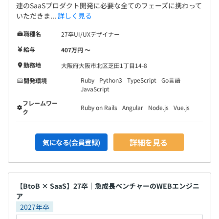
CodePipeline...）、Terraform
連のSaaSプロダクト開発に必要な全てのフェーズに携わって
いただきま...
詳しく見る
▼使用ツール
職種名
27卒UI/UXデザイナー
・Biz基盤：Google Analytics
給与
407万円 〜
・リポジトリ管理：GitHub
・CI／CD：GitHub Actions、AWS CodePipeline
勤務地
大阪府大阪市北区芝田1丁目14-8
・開発環境：Docker、Docker Compose
Ruby
Python3
TypeScript
Go言語
開発環境
・監視：Datadog
JavaScript
・コミュニケーション：Slack、Google Meet
フレームワー
Ruby on Rails
Angular
Node.js
Vue.js
・タスク管理：Asana
ク
詳細を見る
気になる(会員登録)
・半期ごとの目標設定、振り返りによる評価をおこなって
います。
・上司と隔週で1on1の時間を設けています。
【BtoB × SaaS】27卒｜急成長ベンチャーのWEBエンジニ
・エンジニアは、スペシャリストとマネジメントの2パタ
ア
ーンのキャリアが用意されています。
2027年卒