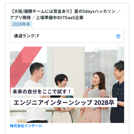
3カ月（条件などの変更はありません）
セスにつながることを実感できます。 ・毎月着実に
売上を伸ばしており、これからさらに大きくなって
【大阪/優勝チームには賞金あり】夏の5daysハッカソン ／
アプリ開発 ／上場準備中のITSaaS企業
いく会社です。それぞれのフェーズごとに課題やチャ
2028年卒
レンジがあり、会社の成長と共に自身も成長するこ
とができます。 ・20代から50代まで幅広い年代のエ
通過ランク：F
ンジニアが活躍中！様々なバックグラウンドを持つ
社員同士で勉強会などを通じながらスキルアップし
Docker、Terraform、Datadog
ています。
PyTorch
株式会社インゲージ