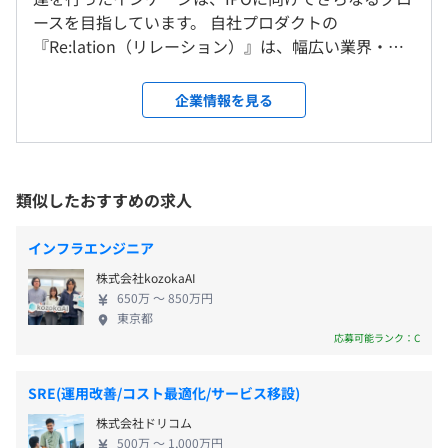
＜変更範囲＞
※試用期間後から時差出勤可能
ースを目指しています。 自社プロダクトの
変更なし
休憩時間：60分（※昼食時間は業務の都合により各々の
『Re:lation（リレーション）』は、幅広い業界・規
自主性に任せています）
■『
Re:lation
』：チームでメール・SNSといったお問い
模のお客様から支持され、導入社数も右肩上がりで
平均残業時間：平均10-20時間／月
受動喫煙防止措置に関する事項
合わせ窓口を一元管理し、リアルタイムに共有するシステ
増加しています。 導入社数の急増に伴いユースケー
企業情報を見る
敷地内禁煙
ム
スや要望も多様化しており、今まで以上に素早いプ
https://ingage.jp/relation
ロダクトの強化や新規プロダクトの開発が求められ
チーム内でお問い合わせを共有し、分担して業務にあたる
ています。 一緒にプロダクトをグロースしていきま
【年間休日125日以上】
ことで、業務負担を分散できるほか、お互いの業務の見え
せんか？ ◆自社サービスについて 主力サービスであ
類似したおすすめの求人
・完全週休2日制（土・日）
る化にもつながり、対応ミスや漏れを未然に防ぎます。
る『Re:lation』はメール・電話・チャット・SNSな
・祝日
未対応の問い合わせが一目でわかるうえに、テンプレート
どマルチチャネルの問い合わせを集約し、複数ユー
・年末年始休暇
インフラエンジニア
や自動振り分け設定なども可能なため、応対スピードも飛
ザーで共有・管理ができるSaaSプロダクトです。対
・夏季休暇
躍的に高まり、不要なCC・BCCメールもなくなります。
株式会社kozokaAI
応漏れや二重対応などの課題を解決して問い合わせ
・年次有給休暇（有休は1時間単位で使用可能です）
人によってばらつきのあるメールの質を一定に保ち、属人
650万 〜 850万円
業務の効率化、品質向上を支援しています。 ◆導入
東京都
化しがちなメール業務のノウハウをチームの共有知に変え
企業数6,000社以上のサービスに成長、将来的には
応募可能ランク：C
ることで、対応品質の向上につなげることができます。
400万社の導入を目指しています! 企業規模はSMBか
らエンタープライズ企業まで多岐に渡り、業種業態
通勤交通費（45,000円／月まで）
SRE(運用改善/コスト最適化/サービス移設)
も問わず幅広い企業に導入いただいています。 ＜導
株式会社ドリコム
入クライアント＞ ※一部、敬称略 カルビー株式会
■エディタ費用・部費・勉強代などはべて会社負担／技術
500万 〜 1,000万円