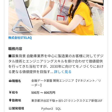
株式会社STELAQ
職務内容
■募集背景 自動車業界を中心に製造業のお客様に対してデジ
タル技術とエンジニアリングスキルを掛け合わせて価値提供
を行ってきた当社ですが、2030年に向けてモノづくりにおけ
る更なる価値提供を目指す...
詳しく見る
金融データ基盤 開発エンジニア【マネジメント／リ
職種名
ーダー】
給与
500万 〜 800万円
勤務地
東京都渋谷区千駄ヶ谷5-27-5リンクスクエア新宿16F
開発環境
Python3
SQL