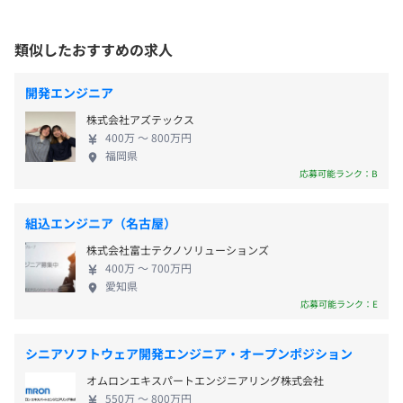
暇、育児休業、子の看護休暇、母性管理休暇、介護休暇、
・AI画像センサーシステム開発
現場の可視化、官公庁向けのシステム開発支援な
介護休業
受動喫煙防止措置に関する事項
ど、最先端領域や社会に必要不可欠なプロジェクト
類似したおすすめの求人
※年間休日121日（2022年度実績）
従業員に対する受動喫煙対策：あり
当社のITエンジニア／ソフトウェアエンジニアが、開発工
にも携わりながら成長できる環境があります。
対策内容：敷地内全面禁煙（喫煙場所あり）
程の上流から下流（要件定義、設計、実装、テスト）まで
開発エンジニア
を幅広く支援しております。
株式会社アズテックス
時間外勤務手当、深夜勤務手当、休日勤務手当、通勤手
400万 〜 800万円
福岡県
当、在宅勤務手当、住宅手当など
JR各線「新宿駅」 直結
応募可能ランク：B
※住宅手当は社内規定により支給する
丸ノ内線、副都心線、都営新宿線「新宿三丁目駅」 徒歩6
研修を通じて実務に向けた成長ができます。当社はこれま
分
でに累計1000名以上の未経験者に対して実務対応に向け
JR各線、都営大江戸線「代々木駅」 徒歩5分
組込エンジニア（名古屋）
た教育研修を行ってきた実績があり、新規事業であるソフ
トウェア事業においても研修体制を整えています。
株式会社富士テクノソリューションズ
賞与：年2回あり（8月、翌年2月支給）
400万 〜 700万円
愛知県
昇給：年1回
入社後はおよそ3カ月間、集中的に研修をいただける環境
応募可能ランク：E
を用意しています。内容としては、社会人としての基礎か
らエンジニアとしての専門知識まで、必要に応じて幅広く
習熟できます。また、想定される配属先に合わせて個別に
シニアソフトウェア開発エンジニア・オープンポジション
カスタマイズした内容の研修を実施しており、全員が実務
社会保険完備（健康保険・厚生年金加入・雇用保険・労災
オムロンエキスパートエンジニアリング株式会社
対応可能なエンジニアとしてしっかり成長いただくことが
保険・介護保険）、団体長期障害所得補償保険（GLTD）
550万 〜 800万円