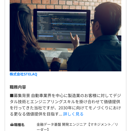
流れとなります。
基本的には上長との面談を経て目標設定する形にはなりま
すが、その達成度合いについては本人や上長の所感だけで
なく、チームメンバーやクライアント先からの意見も取り
入れて、公正に判断できるような仕組みを作っておりま
す。
株式会社STELAQ
職務内容
【チーム開発体制】
■募集背景 自動車業界を中心に製造業のお客様に対してデジ
案件にもよりますが、一つのチームに社内メンバーは1名
タル技術とエンジニアリングスキルを掛け合わせて価値提供
～5名程度。
を行ってきた当社ですが、2030年に向けてモノづくりにおけ
る更なる価値提供を目指す...
詳しく見る
当社の社員だけで構成されたチームもあれば、メーカー社
員と協働し、研究開発などを行う部署もあるため、
金融データ基盤 開発エンジニア【マネジメント／リ
職種名
さまざまな人とのつながりを持つことができます。
ーダー】