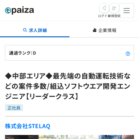
ログイン
新規登録
求人詳細
企業情報
転職・キャリア
未経験転職
求人検索
通過ランク：D
新卒就活
求人検索
インタビュー
◆中部エリア◆最先端の自動運転技術な
学習
求人検索
インタビュー
転職成功ガイド
どの案件多数/組込ソフトウエア開発エン
本選考
スキルチェック
講座一覧
ジニア【リーダークラス】
転職成功ガイド
転職エージェント
ゲーム・マンガ
インターン
プログラミング言語
正社員
問題集
メディア
SQL
4択課題
株式会社STELAQ
新卒エージェント
paizaとは？
Tech Team Journal
評価結果一覧
ナレッジ