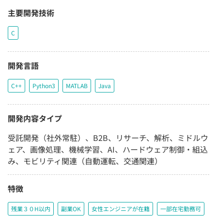
主要開発技術
C
開発言語
C++
Python3
MATLAB
Java
開発内容タイプ
受託開発（社外常駐）、B2B、リサーチ、解析、ミドルウ
ェア、画像処理、機械学習、AI、ハードウェア制御・組込
み、モビリティ関連（自動運転、交通関連）
特徴
残業３０H以内
副業OK
女性エンジニアが在籍
一部在宅勤務可