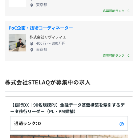
東京都
できます。
応募可能ランク：C
なお、研修期間や待機期間中も給与は100%支給されま
す。
無期雇用
PoC企画・技術コーディネーター
株式会社リヴィティエ
400万 〜 800万円
東京都
応募可能ランク：C
社内連絡用としてはWindowsPCの支給をいたします。
※試用期間3ヵ月（待遇の変更なし）
クライアント先についてはそれぞれの開発環境により別途
支給されます。
株式会社STELAQが募集中の求人
プロジェクトごとに選択
【銀行DX｜90名規模PJ】金融データ基盤構築を牽引するデ
ータ移行リーダー（PL・PM候補）
通過ランク：D
定期的に面談をしたうえで目標設定とその評価をしていく