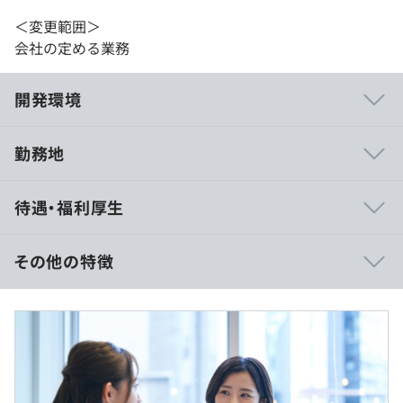
＜変更範囲＞
会社の定める業務
開発環境
勤務地
当社はエンジニアリングカンパニーとして、エンジニアの
待遇・福利厚生
働きやすさを最優先にしています。案件へのアサイン責任
者もエンジニア出身者が務めています。
実際のアサインについても、配属前と後で同一の担当者が
その他の特徴
継続してフォローするので、配属アンマッチを防止し、万
一の際はいつでも相談いただける体制を整えています。
想定年収については対応いただいた時間に応じてお支払い
する時間外勤務手当（20時間/月）とした場合です。
また、技術力向上を目的に全エンジニアへUdemyの法人
アカウントを無料開放しているので、いつでもアクセスし
固定残業代制は採用しておりません。
て自学習することが可能です。
残業していただいた分は1分単位で支給となります。