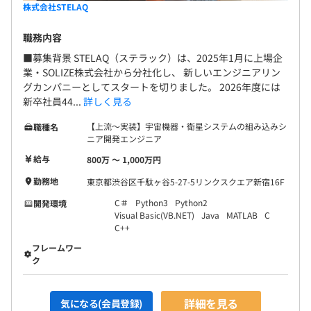
株式会社STELAQ
職務内容
■募集背景 STELAQ（ステラック）は、2025年1月に上場企
業・SOLIZE株式会社から分社化し、 新しいエンジニアリン
グカンパニーとしてスタートを切りました。 2026年度には
新卒社員44...
詳しく見る
【上流～実装】宇宙機器・衛星システムの組み込みシ
職種名
ニア開発エンジニア
給与
800万 〜 1,000万円
勤務地
東京都渋谷区千駄ヶ谷5-27-5リンクスクエア新宿16F
C＃
Python3
Python2
開発環境
Visual Basic(VB.NET)
Java
MATLAB
C
C++
フレームワー
ク
詳細を見る
気になる(会員登録)