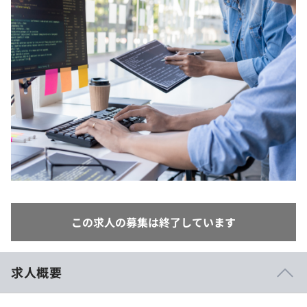
イベント・セミナー
paiza times
再チャレンジ結果一覧
リファレンス
インタビュー
note
就活成功ガイド
プラン
個人向けプラン
法人向けプラン
学校向けプラン
契約内容・クーポン
この求人の募集は終了しています
求人概要