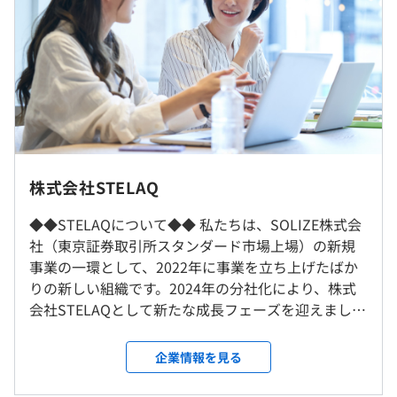
◆◆プロジェクト事例◆◆
【組込みソフトウェア開発】
（※
想定年収
は年収提示額を保証するものではありません）
＜自動車関連＞
・ADAS（先進運転支援システム）の開発
・自動運転技術の先行開発
＜勤務地補足＞
9:00～18:00
・AIを活用したビッグデータ分析、ツール開発
勤務地については派遣先所在地も含まれます。
株式会社STELAQ
一部フレックスタイム制あり（コアタイム11:00～15:00）
主に東京都、神奈川県、愛知県を予定しています。
休憩時間：休憩１時間（12:00～13:00）
【システム開発エンジニア（オンプレ系/クラウド系/アプ
勤務エリアのご希望がございましたらお気軽にお申し付け
◆◆STELAQについて◆◆ 私たちは、SOLIZE株式会
平均残業時間：平均20-30時間程度/月
リ系）】
くださいませ。
社（東京証券取引所スタンダード市場上場）の新規
＜システム開発案件関連＞
事業の一環として、2022年に事業を立ち上げたばか
・販売管理、生産管理システムの開発
りの新しい組織です。2024年の分社化により、株式
就業場所の変更範囲
・保険業向けシステムの開発
会社STELAQとして新たな成長フェーズを迎えまし
＜雇入時＞
完全週休2日制（土・日）、年末年始休暇、夏季休暇、
・金融系システム開発及びテスト設計支援
た。 STELAQでは、SOLIZEで30年以上培ったエンジ
愛知県or静岡県内のお客様先
GW休暇、年次有給休
ニアリング技術を活かし、品質の高いソフトウェア
＜変更範囲＞
企業情報を見る
暇、特別休暇（記念日・慶弔・出産・結婚・リフレッシュ
＜その他＞
を提供し、お客さまの競争力を高める支援をしてい
会社の定める場所（テレワークを行う場所を含む）
等）、産前/産後休
・生産現場のDX化推進
ます。次世代モビリティの開発、IoTを利用した生産