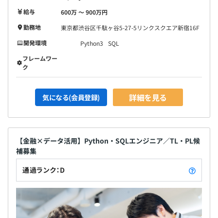
給与
600万 〜 900万円
新卒の方の場合は、まずは複数人で配属をしていく想定で
勤務地
東京都渋谷区千駄ヶ谷5-27-5リンクスクエア新宿16F
す。
当社のリーダークラスの方と共に仕事をしつつ、実践的な
開発環境
Python3
SQL
キャッチアップを続けていくことができます。
フレームワー
ク
詳細を見る
気になる(会員登録)
【金融×データ活用】Python・SQLエンジニア／TL・PL候
補募集
通過ランク：D