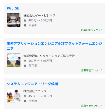
めています。売上構成はSESが約65％、受託開発が約
JR各線「御茶ノ水」より徒歩5分
PG、SE
35％です。 こうした顧客構成を背景に、当社の業務
東京メトロ千代田線「新御茶ノ水駅」より徒歩5分
株式会社イー・ビジネス
スタイルには明確な特徴があります。 ◆ チームで参
JR各線「秋葉原駅」より徒歩7分
480万 〜 600万円
◇賞与支給（年2回）
画するスタイル SESでよくある“一人常駐”は原則あ
東京都
好業績の際には年度末に特別賞与の支給あり（2年連続
りません。上司や先輩がいるチーム単位で参画する
応募可能ランク：B
支給中）
ため、未経験や若手も安心して成長できます。 ◆ 転
◇ 雇用保険
勤がほとんどない 新卒から20年同じ現場で活躍して
業務アプリケーションエンジニア/ICTプラットフォームエンジ
◇ 健康保険
いる社員がいるほど、腰を据えて働ける環境があり
ニア
◇ 労災保険
ます。半年で現場が変わるSESも多い中で、当社は自
大成建設ICTソリューションズ株式会社
◇ 厚生年金
社オフィスでの業務も多く、安定した働き方を実現
550万 〜 850万円
◇ 交通費支給あり
しています。 ◆ 上流から下流まで一貫して関わる 商
東京都
◇ 資格取得支援・手当あり
流が浅く、案件規模も大きいため、要件定義、開
応募可能ランク：C
◇ 住宅手当(5,000円/月～40,000円/月 ※地域・形態によ
発、運用保守まで全工程に関わる機会があります。
り異なる)
さらに、財務体質は設立以来の無借金経営・黒字経
システムエンジニア・リーダ候補
営を継続していて、内部留保を積み上げるだけでな
株式会社ユニシス
く、昇給・賞与など社員への還元にも確実に繋げて
450万 〜 750万円
います。 具体的な案件例としては、大手建機メーカ
京都府
ー向けに、建機の稼働情報をクラウドに収集・分析
年1回（7月）
応募可能ランク：A