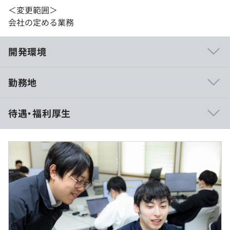
＜変更範囲＞
会社の定める業務
開発環境
勤務地
要件定義、システム設計、コーディング、テストに至るま
待遇・福利厚生
で幅広い業務に携わっていただく予定です。
こういった業務に一気通貫で携わることにより、スピーデ
ィな成長を実現できます。
月給 250,000円 ～ 400,000円 （※想定年収 3,500,000
円 ～ 6,500,000円）
Udemyを活用し、入社5年目までを対象にしたスキルアッ
ププログラムを実施したり、課内にて定期的な勉強会を開
催したりしています。