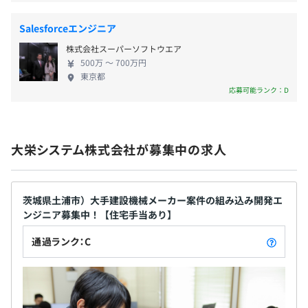
しレポート化するIoTシステムやスマホアプリ、クラ
個人の業績により特別昇給があります
ウド基盤の開発・構築および運用を担当しています。
Salesforceエンジニア
稼働状況の可視化や故障予兆検知など、製品の付加
株式会社スーパーソフトウエア
価値を高める重要領域で先端技術にアプローチして
500万 〜 700万円
います。 また、大手製鉄会社向けには生産や物流を
社会保険完全完備
東京都
管理する基幹システム、生命保険会社向けには契
応募可能ランク：D
約・数理処理を担う基幹システムを開発しています。
最近では、大手SIer経由で銀行向け金融派生商品の取
引・評価・リスク管理を行うパッケージ開発・保守
無期雇用
大栄システム株式会社が募集中の求人
なども手掛けています。 今後も、大手企業との安定
した取引と確かな技術力を基盤に、社員が成長しな
がら長く活躍できる環境づくりを進めていきます。
茨城県土浦市）大手建設機械メーカー案件の組み込み開発エ
試用期間あり：6カ月
ンジニア募集中！【住宅手当あり】
通過ランク：C