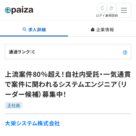
ログイン
新規登録
求人詳細
企業情報
転職・キャリア
未経験転職
求人検索
通過ランク：C
新卒就活
求人検索
インタビュー
上流案件80％超え！自社内受託・一気通貫
学習
求人検索
インタビュー
転職成功ガイド
で案件に関われるシステムエンジニア（リ
本選考
スキルチェック
講座一覧
ーダー候補）募集中！
転職成功ガイド
転職エージェント
ゲーム・マンガ
インターン
プログラミング言語
正社員
問題集
メディア
SQL
4択課題
大栄システム株式会社
新卒エージェント
paizaとは？
Tech Team Journal
評価結果一覧
ナレッジ