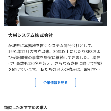
（※
想定年収
は年収提示額を保証するものではありません）
プロジェクトごとに選択
09:00～17:45
実働時間：7.75時間/日
大栄システム株式会社
休憩時間：12:00〜13:00（60分）
開発本部、総務部のみで構成。開発本部95%：総務部
平均残業時間：平均10-20時間／月
茨城県に本拠地を置くシステム開発会社として、
5%。
就業場所の変更範囲
1991年12月の設立以来、30年以上にわたりSESおよ
＜雇入時＞
び受託開発の事業を堅実に継続してきました。 現在
当社東京事務所、もしくは自宅
は社員数も120名を超え、さらなる成長に向けて挑戦
＜変更範囲＞
完全週休2日制
を続けています。 私たちの最大の強みは、取引する
3～6人ほどのチームを組み案件に参画します。
会社の定める場所（テレワークを行う場所を含む）
◇ 年末年始休暇
お客様の顔ぶれと商流の深さにあります。 売上の
◇ 年間休日120日以上
55％を占める大手建機メーカーとはプライムベンダ
企業情報を見る
◇慶弔休暇
受動喫煙防止措置に関する事項
ー（直取引）の関係にあり、さらに大手製鉄会社や
◇産前産後休暇
屋内禁煙
大手生命保険会社向けには二次請けとして重要なシ
◇育児休暇
ステム開発を担っています。 また、大手SIerグルー
◇子の看護休暇
プとの取引も広がり、現在クライアントの90％が大
類似したおすすめの求人
◇介護休暇
手企業、商流レベルでは一次・二次請けが95％を占