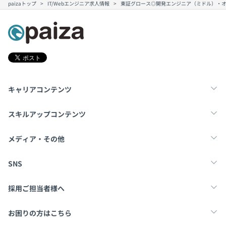
paizaトップ
IT/Webエンジニア求人情報
東証グロース◎開発エンジニア（ミドル）・
キャリアコンテンツ
転職・キャリア
未経験転職
新卒就活
スキルアップコンテンツ
学習
スキルチェック
マンガ・ゲーム
メディア・その他
Tech Team Journal
paiza times
note
SNS
X
Facebook
採用ご担当者様へ
採用・教育をお考えの企業様へ
中途求人掲載はこちら
お困りの方はこちら