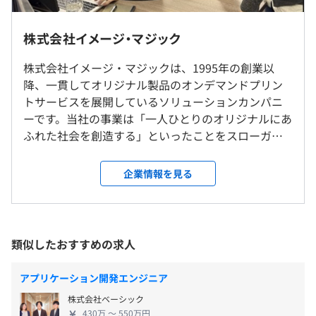
現場やユーザーの声を反映したシステム構築が可能で、開
発プロセスを楽しみながら、自分の技術を高めることがで
・出向はありません
株式会社イメージ・マジック
【フレックスタイム制】
きます。
・転居を伴う転勤なし
・コアタイム:11:00~14:00
株式会社イメージ・マジックは、1995年の創業以
・フレキシブルタイム:7:00~20:00
降、一貫してオリジナル製品のオンデマンドプリン
就業場所の変更範囲
※進行中のPJによってコアタイムが都度変更される可能性
トサービスを展開しているソリューションカンパニ
＜雇入時＞
があります。
◾️『オリジナルプリント.jp』
ーです。当社の事業は「一人ひとりのオリジナルにあ
東京本社
※月の所定労働日数×8時間(左記の超過分を残業としま
〜国内最大級のオリジナルグッズ作成サービス〜
ふれた社会を創造する」といったことをスローガン
＜変更範囲＞
す。)
Webを活用してオリジナルグッズを作成できるECサイ
に、多様化する個人のニーズに合わせながら、環境
会社の定める場所
休憩時間：休憩60分
ト。
に配慮して無駄な在庫をなくすために、IT技術を生
企業情報を見る
平均残業時間：平均10-20時間／月
アパレル、雑貨等、約1900種類のアイテムを取り揃え、
かしたモノづくりを推進しています。 私たちは自社
受動喫煙防止措置に関する事項
Webテクノロジーでご注文から出荷までを自動化し、お求
にて開発・運営している国内最大級のオンデマンド
従業員に対する受動喫煙対策：あり
めやすい価格でのご提供を実現します。
プリントECサイトによって、個人のお客様であって
対策内容：敷地内禁煙（喫煙場所あり）
https://originalprint.jp/
も、小ロットからオリジナルデザインのグッズ製作
類似したおすすめの求人
・完全週休2日制(土日祝休み)
ができたり、また事業者向けにはそのオンデマンド
・年次有給休暇(入社日から3か月経過時点から付与)
◾️『maker town』
のものづくりを実施するための生産管理システムを
・年末年始休暇(5日)
アプリケーション開発エンジニア
〜デザインシミュレーター付クラウド型オンデマンドEC
提供しております。 これらの事業は多くのお客様の
・産前産後休暇
サイト〜
都営地下鉄 三田線「春日駅」A4出口から徒歩2分
株式会社ベーシック
支持を受けることで2022年3月には東証グロースに上
・慶弔休暇
エンジニア不要で早期導入・立ち上げが可能。直感的な操
東京メトロ 南北線/丸ノ内線「後楽園駅」8番出口 すぐ
430万 〜 550万円