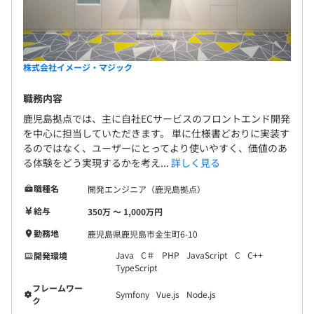
モチーフや画像とテキストの組み合わせでオシャレなデザ
インが驚くほど簡単につくれます。
株式会社イメージ・マジック
◾️各種研修制度
職務内容
◾️検定取得奨励制度
鹿児島拠点では、主に自社ECサービスのフロントエンド開発
◾️業務習得スキル検定 など
を中心に担当していただきます。 単に仕様書どおりに実装す
るのではなく、ユーザーにとってより使いやすく、価値のあ
る体験をどう実現するかを考え...
詳しく見る
職種名
開発エンジニア（鹿児島拠点）
高パフォーマンスを実現するCPU、およびストレスを感じ
させないメモリを増設したPCは、あなたの希望に応じて
給与
350万 〜 1,000万円
カスタマイズを行います。
勤務地
鹿児島県鹿児島市金生町6-10
大容量のHDDまたはSSD、デュアルディスプレイなどもご
Java
C＃
PHP
JavaScript
C
C++
開発環境
用意いたします。
TypeScript
フレームワー
Symfony
Vue.js
Node.js
ク