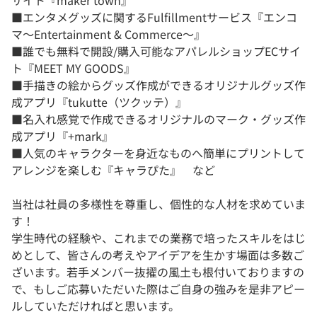
サイト『maker town』
■エンタメグッズに関するFulfillmentサービス『エンコ
マ～Entertainment & Commerce～』
■誰でも無料で開設/購入可能なアパレルショップECサイ
ト『MEET MY GOODS』
■手描きの絵からグッズ作成ができるオリジナルグッズ作
成アプリ『tukutte（ツクッテ）』
■名入れ感覚で作成できるオリジナルのマーク・グッズ作
成アプリ『+mark』
■人気のキャラクターを身近なものへ簡単にプリントして
アレンジを楽しむ『キャラぴた』 など
当社は社員の多様性を尊重し、個性的な人材を求めていま
す！
学生時代の経験や、これまでの業務で培ったスキルをはじ
めとして、皆さんの考えやアイデアを生かす場面は多数ご
ざいます。若手メンバー抜擢の風土も根付いておりますの
で、もしご応募いただいた際はご自身の強みを是非アピー
ルしていただければと思います。