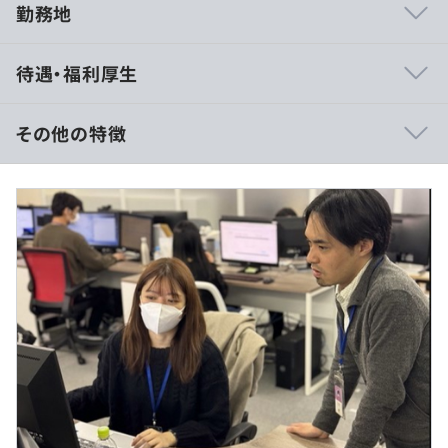
勤務地
次世代プリントの開発も手掛けており、カスタムプリント
待遇・福利厚生
の自由度を広げ、小ロット・短納期での生産を実現した
DTF（Direct-to-Film）や、
ユーザーが直感的に利用できるデザインシミュレーターを
その他の特徴
APIとして外部提供することで、他企業との連携を強化
し、サービスの可能性を広げています。
■賃金形態：月給制
オンデマンドプリントは、すでにWebを活用した仕組み
■締日/支払日：月末締め、翌月15日支払い
が整いつつあるため、今後はこの「オンデマンドプリント
■基本給：約28万～43万円
ソリューション」をグローバルに広めていき、さらなるサ
■固定残業代：45時間分、約9万～14万円（超過分は別途
ービス価値を提供していく段階にはいりました。
支給）
■その他手当（専門職手当や交通費など）
また、当社では、すべてのサービスを内製化し、設計から
リリース、運用まで一貫して携われる環境が整えること
で、
エンジニアや営業など全ての社員が自分たちの手で形にし
た成果が、直接ユーザーに届く瞬間を体感できるのが特徴
（※
想定年収
は年収提示額を保証するものではありません）
です。