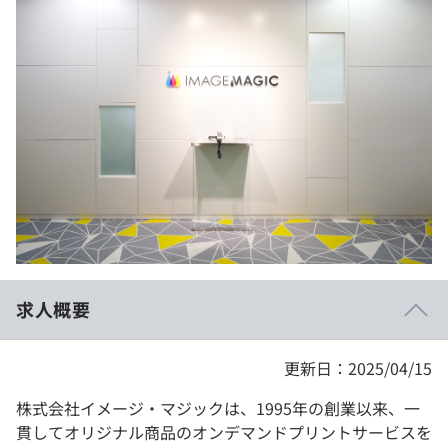
イベント・セミナー
paiza times
再チャレンジ結果一覧
リファレンス
インタビュー
note
就活成功ガイド
プラン
個人向けプラン
法人向けプラン
学校向けプラン
求人概要
契約内容・クーポン
更新日：2025/04/15
株式会社イメージ・マジックは、1995年の創業以来、一
貫してオリジナル商品のオンデマンドプリントサービスを