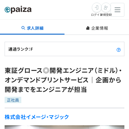
ログイン
新規登録
求人詳細
企業情報
転職・キャリア
未経験転職
求人検索
通過ランク：F
新卒就活
求人検索
インタビュー
東証グロース◎開発エンジニア（ミドル）・
学習
求人検索
インタビュー
転職成功ガイド
オンデマンドプリントサービス｜企画から
本選考
スキルチェック
講座一覧
開発までをエンジニアが担当
転職成功ガイド
転職エージェント
ゲーム・マンガ
インターン
プログラミング言語
正社員
問題集
メディア
SQL
4択課題
株式会社イメージ・マジック
新卒エージェント
paizaとは？
Tech Team Journal
評価結果一覧
ナレッジ