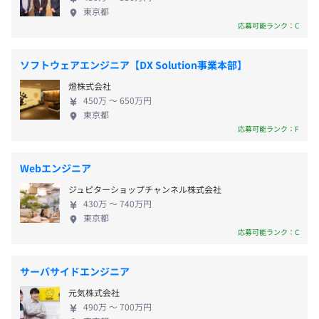
場することができ、国内外へさらに新しいサービス
東京都
作にて登録・運用ができるデザインシミュレーターつきオ
JR中央線/総武線「水道橋駅」東口から徒歩14分
を提供していきたいと考えています。 今後も私たち
応募可能ランク：C
ンデマンドECサービス。
文京コミュニティバス B-ぐる 「富坂下」すぐ
は、常に新しい技術やサービスを導入し、お客さま
プリント・名入れ・ユニフォーム業者様にも適したプラッ
に最高のプリント商品を提供することで、オンデマ
・交通費支給(月5万円まで)
トフォームです。
ソフトウェアエンジニア【DX Solution事業本部】
ンドプリント市場の認知拡大をはかるとともに、さ
・職務手当(職務毎に基準を満たす場合に支給)
https://makertown.jp/
燈株式会社
らなる成長を続けてまいります。 当社は、社員一人
・専門職特別手当
450万 〜 650万円
ひとりが自己実現を追求し、仲間と協力しながら目
東京都
◾️『エンタメグッズFulfillment！』
標を達成することを大切にしています。私たちは、新
応募可能ランク：F
※手当はマネージャー対象外
〜エンコマ(エンターテインメント×コマース)〜
しい人材を求めており、皆さんの力を必要としてい
エンターテインメントグッズにおける、企画から出荷、カ
ます。今年は上場2年目ということで、社員がより成
スタマサポートまですべての悩みを解決するFulfillment
Webエンジニア
長していけるため、研修の制度を大きくブラッシュ
サービス。
ジュピターショップチャンネル株式会社
アップしたり、業務を通じて経験を積むことでスキ
コロナ禍にも負けない「強い物販」を実現します。
賞与:年1~2回(業績に応じて支給)
430万 〜 740万円
ルアップができる環境を整えています。 私たちは社
https://imagemagic.jp/encoma/
東京都
員の多様性を尊重し、個性的な人材を求めています。
応募可能ランク：C
学生時代の経験やスキルはもちろんのこと、皆さん
◾️『MEET MY GOODS』
の考えやアイデアを生かす場は多数。若手メンバー
〜誰でも無料で開設・購入できるアパレルショップECサ
昇給:年1回あり(その他、特別な業績達成により随時実施)
サーバサイドエンジニア
抜擢の風土も根付いていますので、応募いただいた
イト〜
元気株式会社
際は、ご自分の強みをぜひアピールしてください。
無料で誰でもデザイナーズアパレルショップが作れる通販
490万 〜 700万円
当社でのキャリアをイメージしながら、自信を持っ