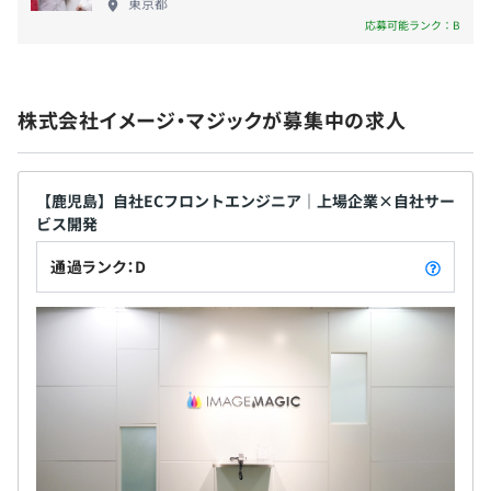
プラットフォーム。
東京都
て応募していただければ幸いです。 《主なサービス
応募可能ランク：B
注文をお受けしてから生地への印刷・縫製を行うため、ア
社会保険完備（健康保険・厚生年金保険、雇用保険・労災
紹介》 ◾️国内最大級のオリジナルグッズ作成サービ
イテムの全てのパーツに対して隅々までデザインしていた
保険）
ス〜『オリジナルプリント.jp』 ◾️デザインシミュレー
だくことが可能です。
ター付クラウド型オンデマンドECサイト『maker
株式会社イメージ・マジックが募集中の求人
town』 ◾️エンコマ（エンターテインメント×コマー
◾️『tukutte（ツクッテ）』
ス）『エンタメグッズFulfillment！』 ◾️誰でも無料
〜手描きの絵からグッズ作成ができるオリジナルグッズ作
無期雇用
で開設・購入できるアパレルショップECサイト
成アプリ〜
『MEET MY GOODS』 ◾️手描きの絵からグッズ作成が
【鹿児島】自社ECフロントエンジニア｜上場企業×自社サー
手描きの絵やスマホの画像をアップロードするだけで、グ
ビス開発
できるオリジナルグッズ作成アプリ『tukutte（ツク
ッズ作成ができるスマホアプリ。
ッテ）』 ◾️名入れ感覚で作成できるオリジナルマー
撮影が苦手・面倒という方もシンプルな操作で、絵の撮影
通過ランク：D
3ヶ月の試用期間があります。
ク・グッズ作成アプリ『+mark』 ◾️人気のキャラクタ
から歪み補正、アイテム注文まで簡単にできます。
期間中の給与・待遇は変わりません。
ーを身近なものに簡単にプリントしてアレンジを楽
しむ『キャラぴた』 など
◾️『+mark』
〜名入れ感覚で作成できるオリジナルマーク・グッズ作成
アプリ〜
名入れ感覚でオリジナルマークからグッズ作成ができるア
プリ。
必要なのは名前やメッセージなどのテキストだけ。好きな