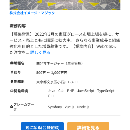
株式会社イメージ・マジック
職務内容
【募集背景】 2022年3月の東証グロース市場上場を機に、サ
ービス・売上ともに順調に拡大中。 さらなる事業成長と組織
強化を目的とした増員募集です。 【業務内容】 Webで承っ
た注文を...
詳しく見る
職種名
開発マネージャー（生産管理）
給与
500万 〜 1,000万円
勤務地
東京都文京区小石川1-3-11
Java
C＃
PHP
JavaScript
TypeScript
開発環境
C++
フレームワー
Symfony
Vue.js
Node.js
ク
詳細を見る
気になる(会員登録)