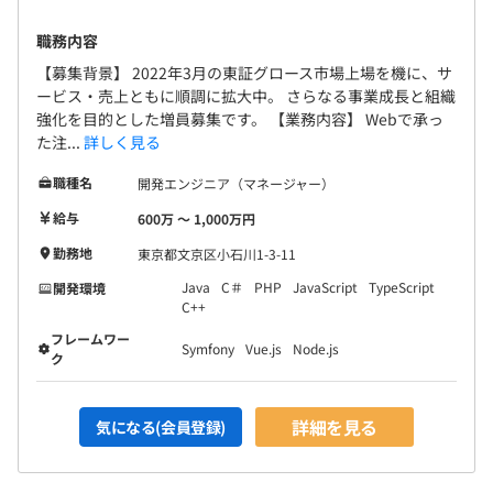
職務内容
【募集背景】 2022年3月の東証グロース市場上場を機に、サ
ービス・売上ともに順調に拡大中。 さらなる事業成長と組織
強化を目的とした増員募集です。 【業務内容】 Webで承っ
た注...
詳しく見る
職種名
開発エンジニア（マネージャー）
給与
600万 〜 1,000万円
勤務地
東京都文京区小石川1-3-11
Java
C＃
PHP
JavaScript
TypeScript
開発環境
C++
フレームワー
Symfony
Vue.js
Node.js
ク
詳細を見る
気になる(会員登録)