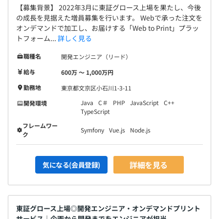
【募集背景】 2022年3月に東証グロース上場を果たし、今後
の成長を見据えた増員募集を行います。 Webで承った注文を
オンデマンドで加工し、お届けする「Web to Print」プラッ
トフォーム...
詳しく見る
職種名
開発エンジニア（リード）
給与
600万 〜 1,000万円
勤務地
東京都文京区小石川1-3-11
Java
C＃
PHP
JavaScript
C++
開発環境
TypeScript
フレームワー
Symfony
Vue.js
Node.js
ク
詳細を見る
気になる(会員登録)
東証グロース上場◎開発エンジニア・オンデマンドプリント
サービス｜企画から開発までをエンジニアが担当