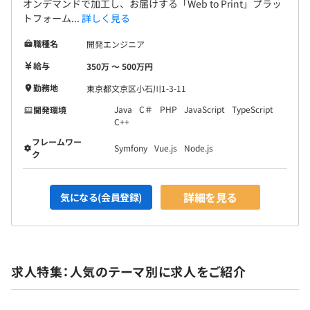
オンデマンドで加工し、お届けする「Web to Print」プラッ
トフォーム...
詳しく見る
職種名
開発エンジニア
給与
350万 〜 500万円
勤務地
東京都文京区小石川1-3-11
Java
C＃
PHP
JavaScript
TypeScript
開発環境
C++
フレームワー
Symfony
Vue.js
Node.js
ク
詳細を見る
気になる(会員登録)
求人特集：人気のテーマ別に求人をご紹介