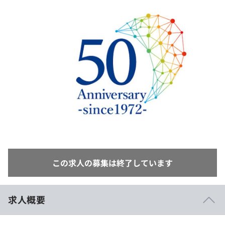
イベント・セミナー
paiza times
再チャレンジ結果一覧
リファレンス
インタビュー
note
就活成功ガイド
プラン
個人向けプラン
法人向けプラン
学校向けプラン
契約内容・クーポン
この求人の募集は終了しています
求人概要