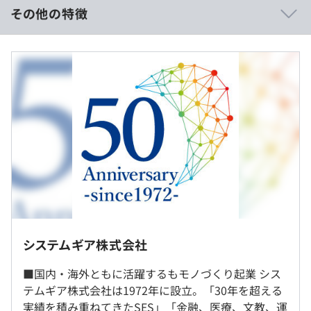
その他の特徴
《年収約450万円の事例》
ウォーターフォール、コーディング規約あり、グローバル
■賃金形態：月給制
チーム（多国籍メンバー）
■賃金の決定方法：当社規定により決定
■月給：297,000円～
■月給内訳
- 基本給：168,000円～
- その他：職務手当A、職務手当B、調整手当A
- 諸手当：住宅手当、単身赴任手当
※別途、賞与支給あり
システムギア株式会社
社内もしくはお客様先での勤務となります。
（※
想定年収
は年収提示額を保証するものではありません）
■国内・海外ともに活躍するもモノづくり起業 シス
評価は年1回実施しています。
就業場所の変更範囲
テムギア株式会社は1972年に設立。「30年を超える
エンジニアに特化はしておらず、全社員共通の評価です。
＜雇入時＞
実績を積み重ねてきたSES」「金融、医療、文教、運
評価は、行動能力・役割・成果の3つです。