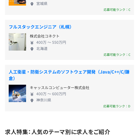
ニアを募集しています。 当社では、将来のスキルア
宮城県
ップに不安を感じることはありません。高いスキル
応募可能ランク：C
習得に挑戦できる制度・環境を整えているからです。
年1回（7月）
自分から手をあげることで成長機会を手に入れられ
フルスタックエンジニア（札幌）
るため、新たな能力を開発することもできます。多岐
株式会社コネクト
にわたる業務や新しく立ち上げる事業などに携わり
400万 〜 550万円
ながら、エンジニアとしての可能性を広げていきま
社会保険完備（健康保険・厚生年金加入・雇用保険・労災
北海道
せんか？
保険）
応募可能ランク：C
人工衛星・防衛システムのソフトウェア開発（Java/C++/C/鎌
倉）
無期雇用
キャッスルコンピューター株式会社
400万 〜 600万円
神奈川県
応募可能ランク：D
6カ月（待遇の変更はありません）
求人特集：人気のテーマ別に求人をご紹介