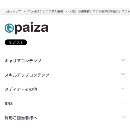
paizaトップ
IT/Webエンジニア求人情報
大阪）各種業務システム案件に参画◎システム
キャリアコンテンツ
転職・キャリア
未経験転職
新卒就活
スキルアップコンテンツ
学習
スキルチェック
マンガ・ゲーム
メディア・その他
Tech Team Journal
paiza times
note
SNS
X
Facebook
採用ご担当者様へ