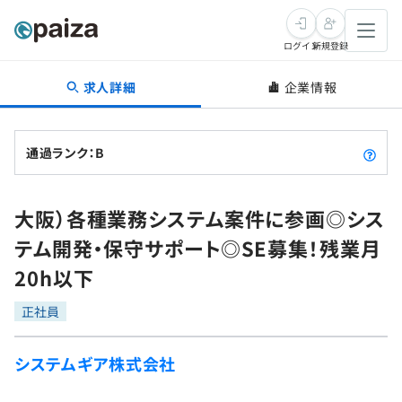
ログイン
新規登録
求人詳細
企業情報
転職・キャリア
未経験転職
求人検索
通過ランク：B
新卒就活
求人検索
インタビュー
大阪）各種業務システム案件に参画◎シス
学習
求人検索
インタビュー
転職成功ガイド
テム開発・保守サポート◎SE募集！残業月
本選考
スキルチェック
講座一覧
20h以下
転職成功ガイド
転職エージェント
ゲーム・マンガ
インターン
プログラミング言語
正社員
問題集
メディア
SQL
4択課題
システムギア株式会社
新卒エージェント
paizaとは？
Tech Team Journal
評価結果一覧
ナレッジ