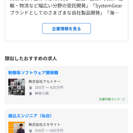
大阪中央事業所、および自宅
9：00～17：40（所定労働時間：7時間40分、昼休憩：60
輸・物流など幅広い分野の受託開発」「SystemGear
＜変更範囲＞
分）
ブランドとしてのさまざまな自社製品開発」「海外
会社の定める場所（テレワークを行う場所を含む）
休憩時間：12:00～13:00（60分）
でのオフショア開発・自社製品の販売」の4つの事業
平均残業時間：平均10-20時間／月
を軸に、ハード・ソフトの両面から企業のサポート
ソフトウェア部門は180名（うち、大阪124名）で構成さ
企業情報を見る
受動喫煙防止措置に関する事項
をおこなっている会社です。 自社製品では、手形小
れています。
敷地内禁煙（喫煙場所あり）
切手発行機や自動精算機等、特定市場向け製品の開
発・製造・販売・サポートサービスをトータルでお
《年間124日（2021年度）》
こなっています。ニッチマーケットでシェアNo.1の
類似したおすすめの求人
・完全週休2日制（土日祝）
自社プロダクトが多数あり、日本一や世界展開も目
チーム構成平均６名（ＰＬ１名、ＳＥ２名、ＰＧ３名）
・年末年始休暇
指していける環境です。 また、2019年8月にはグル
■大阪メトロ 四ツ橋線「肥後橋」駅 3番出口 徒歩5分
制御系ソフトウェア開発職
・特別（慶弔）休暇
ープ内主要4社を合併し、ハードウェア・ソフトウェ
■京阪電鉄 中之島線「渡辺橋」駅 4番出口 徒歩7分
株式会社アルトナー
・有給休暇
ア製品・サービスをワンストップで開発できる体制
350万 〜 420万円
・夏季休暇（有休2日間の一斉行使）
になりました。多様な職種で構成されているため、
神奈川県
希望の職種についたり、自由なキャリアプランを実
応募可能ランク：C
現していただけます。ひとりひとりが自分の得意分野
を見つけて活躍できる職場です。2021年4月には50期
組込エンジニア（仙台）
通勤交通費（非課税限度内）、資格取得報奨金
を迎えました。おもしろくやりがいのあるステージ
株式会社エキサイト
に突入しており、さらなる発展を遂げるためエンジ
350万 〜 600万円