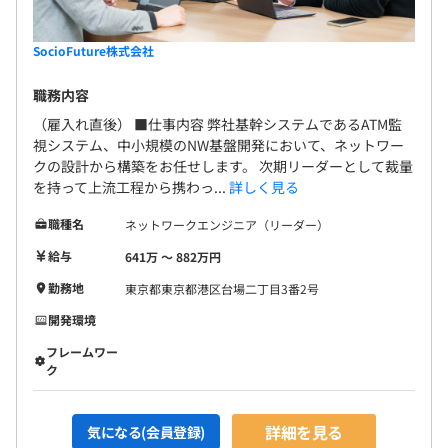
SocioFuture株式会社
職務内容
（雇入れ直後） ■仕事内容 弊社基幹システムであるATM監
視システム、中小規模のNW基盤開発において、ネットワー
クの設計から構築をお任せします。 次期リーダーとして裁量
を持って上流工程から携わっ...
詳しく見る
職種名
ネットワークエンジニア（リーダー）
給与
641万 〜 882万円
勤務地
東京都東京都港区台場二丁目3番2号
開発環境
フレームワー
ク
詳細を見る
気になる(会員登録)