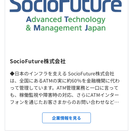
※経験や経歴により下限給与を下回ることもありま
業界初の「ATMアウトソーシングサービス」や、近年では
す
金融機関だけでなく、行政・ヘルスケア業界の業務効率化
賞与：年2回（6月、12月）※会社及び個人の評価に基づ
にITソリューションで貢献してきた実績があります。
き支給
＜＜エンジニア専用評価制度あり＞＞
◆資格取得支援制度
資格取得に関する費用・研修の受講料を会社が一部負担、
タイバンコク（コンタクトセンター）、インドネシアジャ
SocioFuture株式会社
推奨資格を取得した場合の報奨金支給もあります。
カルタ（ATM運用会社）などの海外拠点を含む複数の拠点
はありますが、
◆日本のインフラを支える SocioFuture株式会社
（※
想定年収
は年収提示額を保証するものではありません）
◆研修制度
開発部門は現在東京の拠点にて集中的に業務を行っている
は、全国にあるATMの実に約60％を金融機関に代わ
金融業界の経験や知識がなくても安心してお仕事していた
ため転勤の可能性は現状低いです。
って管理しています。ATM管理業務と一口に言って
だけるよう、社内の各種研修制度を整えています。まずは
も、稼働監視や障害時の対応、さらにATMインター
研修で現場のルールや必要な知識を習得していただき、
フォンを通じたお客さまからのお問い合わせなど多
就業場所の変更範囲
9:00〜17:30（実働7.75時間）
OJTを通じて、お仕事のやりがいも感じながらキャリア
岐に亘り、ATMという機械を通じて、金融機関のその
＜雇入時＞
※リリース業務等で一時的なシフト勤務あり
UPが可能です。
先にある人々の生活をもサポートしているのです。
東京都港区台場二丁目3番2号 台場フロンティアビル
企業情報を見る
休憩時間：45分※昼食時間は業務の都合により各々の自
国内すべてのメガバンクから出資を受ける安定企業
＜変更範囲＞
主性に任せています
の当社でなら、安心してお仕事をはじめていただけ
会社の定める拠点