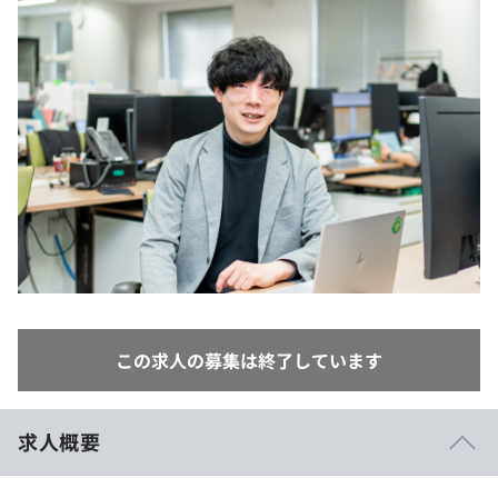
イベント・セミナー
paiza times
再チャレンジ結果一覧
リファレンス
インタビュー
note
就活成功ガイド
プラン
個人向けプラン
法人向けプラン
学校向けプラン
契約内容・クーポン
この求人の募集は終了しています
求人概要