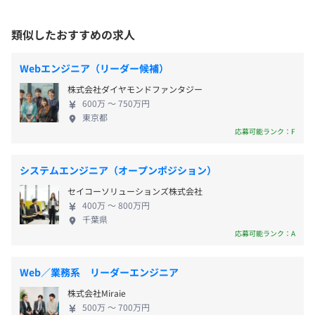
平均残業時間：平均20時間程度
ます。大きなやりがいを感じながら一緒に働きましょ
OS:Windows
う！ ◆金融・行政・健康分野の開発 主力サービスは
類似したおすすめの求人
受動喫煙防止措置に関する事項
※業務上必要なスペックを満たしたPCを支給
金融機関と行政機関向けのシステム『DAIS®（預貯金
屋内原則禁煙（喫煙室あり）
照会デジタルソリューション）』で、従来紙ベース
・完全週休2日制（土日祝）
Webエンジニア（リーダー候補）
でおこなわれてきた事務の迅速化と情報セキュリテ
・年末年始休暇（12月30日～1月4日）
株式会社ダイヤモンドファンタジー
ィの強化に貢献しています。 その他、流通系銀行の
・年間休日122日（2024年度）
600万 〜 750万円
プロジェクトごとに選択、ウォーターフォール、アジャイ
ATM監視システムや行政／ヘルスケア向け業務支援
・有給休暇（入社6か月後に10日、最大20日）※平均取得
東京都
ゆりかもめ『お台場海浜公園駅』より徒歩1分
ル、スクラム
システムなどの提案からサービスインまで携わるこ
応募可能ランク：F
日数14.4日（2024年度）
りんかい線『東京テレポート駅』より徒歩3分
ともあります。 実際にクライアントと議論を重ねな
・リフレッシュ特別休暇（入社3か月後に2日）
※出社がメインのため完全在宅・フルリモートでの勤務は
がら、導入までのすべての工程を経験でき、エンジ
・誕生日休暇（1日）
想定しておりません
システムエンジニア（オープンポジション）
ニアとしての醍醐味を味わえたり、スキルアップに
・結婚休暇
セイコーソリューションズ株式会社
もつながる点が魅力です。 ◆事業優位性が高く安定
・産前産後休暇
400万 〜 800万円
感がある 当社の強みは、まず顧客とのパイプ（銀
・配偶者出産休暇
千葉県
行、生命保険会社、行政機関、中央省庁、地方自治
応募可能ランク：A
・育児休業（女性社員取得率100％/男性社員取得率
体）であり、直接提案が可能な関係性を維持してい
77.8％、復職率100％）※2024年度
新規プロダクト開発においては、アジャイル手法にて進め
ること。また、サービスとしては、コンタクトセン
・子の看護等休暇（小学校第3学年まで※年2日まで有
Web／業務系 リーダーエンジニア
ています。
ター業務、事務業務、システム（開発から24/365運
給）
株式会社Miraie
用まで）を組み合わせた提案が可能であり、単体で
・介護休暇
500万 〜 700万円
提供する企業ではできないサービス提供が可能なこ