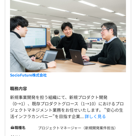
＜＜エンジニア専用評価制度あり＞＞
案件やフェーズにより異なります。
小規模なプロジェクトは数名から、大規模プロジェクトで
あれば30～50名程度になる場合もあります。
社会保険完備（健康保険・厚生年金加入・雇用保険・労災
保険）
SocioFuture株式会社
無期雇用
職務内容
新規事業開発を担う組織にて、新規プロダクト開発
（0→1）、既存プロダクトグロース（1→10）におけるプロ
6カ月※条件変更なし
ジェクトマネジメント業務をお任せいたします。 ”安心の生
活インフラカンパニー”を目指す企業...
詳しく見る
職種名
プロジェクトマネージャー（新規開発案件担当）