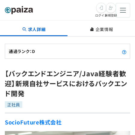
ログイン
新規登録
求人詳細
企業情報
転職・キャリア
未経験転職
求人検索
通過ランク：D
新卒就活
求人検索
インタビュー
【バックエンドエンジニア/Java経験者歓
学習
求人検索
インタビュー
転職成功ガイド
迎】新規自社サービスにおけるバックエン
本選考
スキルチェック
講座一覧
ド開発
転職成功ガイド
転職エージェント
ゲーム・マンガ
インターン
プログラミング言語
正社員
問題集
メディア
SQL
4択課題
SocioFuture株式会社
新卒エージェント
paizaとは？
Tech Team Journal
評価結果一覧
ナレッジ