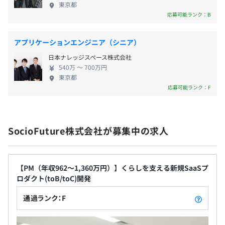
・忌引休暇
東京都
とです。 また、金融-行政-ヘルスケアをつなぐサービ
応募可能ランク：B
・ボランティア休暇 等
エンジニア専用の評価制度があります。
スを実現可能であり、1領域だけに特化した企業に対
エンジニアとしてのスキルアップが昇給・昇格に反映され
しても優位性があります。 ◆ベンチャー精神と風通
アプリケーションエンジニア（シニア）
る制度で、
しのよさ 各金融機関との固い信頼関係とオープンな
一定の等級となった方は、ご自身の希望されるキャリアに
日本ナレッジスペース株式会社
企業風土、「超」がつくほどの安定企業でありなが
・通勤手当（交通費全額支給）
540万 〜 700万円
応じてマネジメントコースまたはエキスパートコースのい
ら、ベンチャー気質を兼ね備えていることが当社の
・時間外手当（一般職）
東京都
ずれかを選択いただけます。
強みです。 ひとりひとりの社員がどんどん新しいア
応募可能ランク：F
・在宅勤務手当
※組織構成上、コースの変更が発生する場合があります
イデアを出し、カタチにしていくオープンな社風が
・休日・深夜勤務手当
あります。既成概念に捉われない柔軟な発想力があっ
・出張手当
たから、着実に成長を続けて来られました。 そんな
・海外赴任手当
SocioFuture株式会社が募集中の求人
風通しのよい当社でなら、これまでのあなたのキャ
・単身赴任手当
開発本部全体では約190名が在籍しております
リアをきっと活かせます！
・転居に伴う住宅補助
・扶養手当
【PM（年収962〜1,360万円）】くらしを支える新規SaaSプ
・休業手当 等
ロダクト(toB/toC)開発
CTIOにはMicrosoftなどでエンジニア経験を積んだメンバ
通過ランク：F
ーが在籍しており、高い技術レベルを有しています
昇給・昇格査定年 1 回