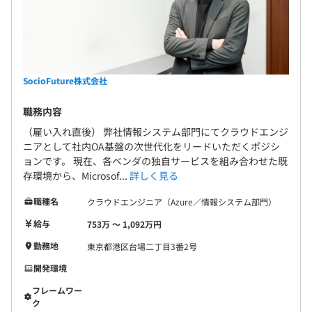
SocioFuture株式会社
職務内容
（雇い入れ直後） 弊社情報システム部門にてクラウドエンジ
ニアとして社内OA基盤の次世代化をリードいただくポジシ
ョンです。 現在、各ベンダの独自サービスを組み合わせた既
存環境から、Microsof...
詳しく見る
職種名
クラウドエンジニア（Azure／情報システム部門）
給与
753万 〜 1,092万円
勤務地
東京都港区台場二丁目3番2号
開発環境
フレームワー
ク