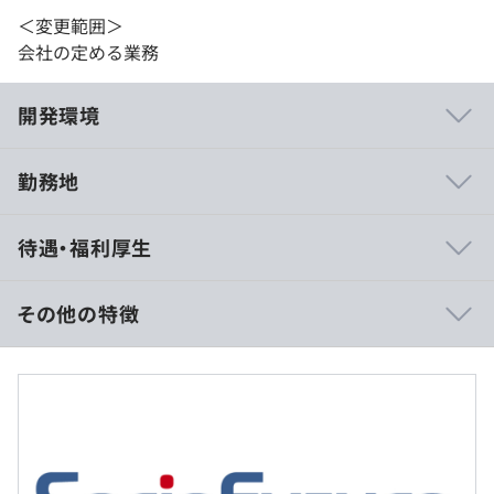
＜変更範囲＞
会社の定める業務
開発環境
勤務地
・新しい技術を導入することや新しいチャレンジに前向き
待遇・福利厚生
な組織で、現在全く使っていない言語の勉強会なども開催
されています。
・短期的な利益ではなく、提供価値の大きさや公共性を重
その他の特徴
視して開発を進める社風です。
・新規案件は企画部門との共同でプロジェクトを推進する
月給：353,000円～477,000円
ため、社内のコミュニケーションも活発です。
※上記金額には勤務地手当（東京勤務前提）を含み
・自社システム開発のため、客先常駐はありません
ます
※ポジションにより組織管理手当別途支給
※スキルや経験を考慮の上、当社賃金規定により決
定します