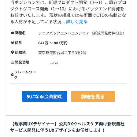
当ポジションでは、新規プロダクト開発（0→1）、既存プロ
ダクトグロース開発（1→10）におけるバックエンド開発を
お任せいたします。 現状の組織では技術面でCTOの右腕とな
る人材が不足している状況...
詳しく見る
職種名
シニアバックエンドエンジニア（新規開発案件担当）
給与
641万 〜 882万円
勤務地
東京都港区台場二丁目3番2号
開発環境
Java
フレームワー
ク
詳細を見る
気になる(会員登録)
【規事業UXデザイナー】公共DXやヘルスケア向け新規自社
サービス開発に伴うUXデザインをお任せします！