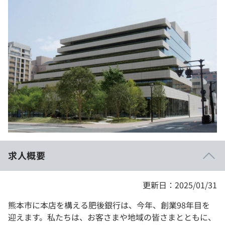
イベント・セミナー
paiza times
再チャレンジ結果一覧
リファレンス
インタビュー
note
就活成功ガイド
プラン
個人向けプラン
法人向けプラン
学校向けプラン
求人概要
契約内容・クーポン
更新日：2025/01/31
熊本市に本店を構える肥後銀行は、今年、創業98年目を
迎えます。私たちは、お客さまや地域の皆さまとともに、