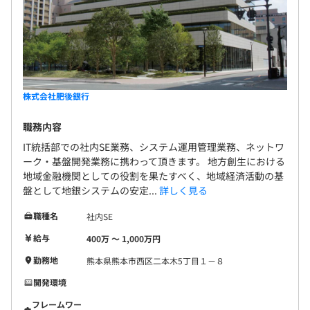
株式会社肥後銀行
職務内容
IT統括部での社内SE業務、システム運用管理業務、ネットワ
ーク・基盤開発業務に携わって頂きます。 地方創生における
地域金融機関としての役割を果たすべく、地域経済活動の基
盤として地銀システムの安定...
詳しく見る
職種名
社内SE
給与
400万 〜 1,000万円
勤務地
熊本県熊本市西区二本木5丁目１－８
開発環境
フレームワー