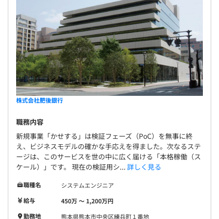
契約更新の上限
最大1年
12カ月
株式会社肥後銀行
職務内容
新規事業「かせする」は検証フェーズ（PoC）を無事に終
え、ビジネスモデルの確かな手応えを得ました。次なるステ
ージは、このサービスを世の中に広く届ける「本格稼働（ス
ケール）」です。 現在の検証用シ...
詳しく見る
職種名
システムエンジニア
給与
450万 〜 1,200万円
勤務地
熊本県熊本市中央区練兵町１番地