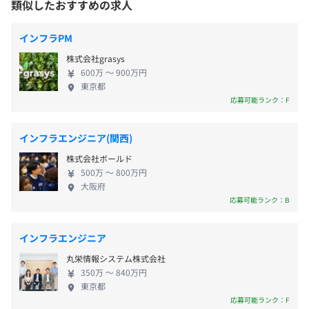
類似したおすすめの求人
・慶弔休暇
す。 九州フィナンシャルグループは、銀行持株会社
・ボランティア休暇
熊本市電「田崎橋」より徒歩3分
である九州フィナンシャルグループ、ならびに私た
・育児休暇制度
インフラPM
ち株式会社肥後銀行、株式会社鹿児島銀行、九州 FG
・育児休業
株式会社grasys
証券株式会社を含む連結子会社20社、計21社で構成
・介護休業 など
600万 〜 900万円
され、銀行業務を中心にリース業務、クレジットカ
東京都
ード業務、信用保証業務、信託業務、金融商品取引
応募可能ランク：F
業務等の金融サービスに係る業務をおこなっており
ます。 九州フィナンシャルグループは、地元である
・通勤手当
インフラエンジニア(関西)
中・南九州を基盤に、グループ経営資源を最大限に
・家族手当
株式会社ボールド
活用し、持続可能な地域社会の実現に積極的に貢献
・勤務地手当
500万 〜 800万円
しています。 ◆強固な営業基盤 地元である中・南九
・寮社宅：社宅（独身寮、家族用）あり
大阪府
州（熊本、鹿児島、宮崎）一円を網羅した店舗ネッ
応募可能ランク：B
トワークを有するとともに、預金・貸出金ともに圧
倒的なマーケットシェアを確保しており、強固な営
インフラエンジニア
業基盤を構築しております。 ◆SDGsを軸とした持続
賞与：年2回（6月、12月）※業績による
丸栄情報システム株式会社
可能な社会づくり、地域経済発展への貢献 健全な財
350万 〜 840万円
務基盤を生かし地元に対して徹底的にコミットする
東京都
ことにより、お客さま・地域の持続的な発展に貢献
応募可能ランク：F