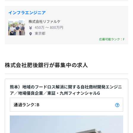
しております。 ・先駆的なESG金融への取り組み／
昇給：年1回（7月）
気候変動への対応 など ◆グループ総合力 ～地域やお
インフラエンジニア
客さまの課題解決に向けた積極的な取り組み～ ・観
株式会社リファルケ
光・農林水産分野への取り組み／銀・証・信連携に
450万 〜 800万円
よるワンストップでの金融サービスの提供 など 【働
東京都
社会保険完備（健康保険・厚生年金保険、雇用保険・労災
く環境】 私たちは、社員の働きやすさに注力し、さ
応募可能ランク：F
保険）、団体定期保険
まざまな環境を整備しています。 また仕事と同様、
プライベートも充実していただくためライフワーク
バランス向上に取り組んでいます。
株式会社肥後銀行が募集中の求人
有期雇用
契約更新の有無・契約期間の定め
熊本）地域のフードロス解消に関する自社商材開発エンジニ
ア／地場優良企業／東証・九州フィナンシャルG
あり(最大1年)
通過ランク：B
契約更新の判断基準
契約の更新は、本人の能力、業務量、業務成績、勤務態
度、会社の契約状況により判断
（正社員登用を前提としています）