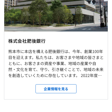
・自宅学習
従業員専用ポータルサイト「ひぎん学びネット」を利用で
（※
想定年収
は年収提示額を保証するものではありません）
きます。研修動画の視聴や業務マニュアルの閲覧などを自
宅PCでおこなえます。
※転勤は当面想定していませんが、将来的な他地区への転
8:30～17:30 （所定労働時間 8時間）
・資格手当制度
勤の可能性があります
株式会社肥後銀行
休憩時間：60分
高度な資格取得者に対し、資格手当を支給します。
平均残業時間：10時間程度／月
熊本市に本店を構える肥後銀行は、今年、創業100年
就業場所の変更範囲
目を迎えます。私たちは、お客さまや地域の皆さまと
＜雇入時＞
ともに、お客さまの資産や事業、地域の産業や自
ＩＴ統括部、および自宅
然・文化を育て、守り、引き継ぐことで、地域の未来
＜変更範囲＞
〈年間休日120日〉
を創造していくために存在しています。 2022年度の
会社の定める場所（テレワークを行う場所を含む）
・週休2日制（土・日）
決算では147億円あまりの過去最高利益を計上するな
・祝日
ど、業績は好調です。今後も私たちは『地域価値共創
企業情報を見る
・年末年始（12/31～1/3）
受動喫煙防止措置に関する事項
グループへの進化』を10年ビジョンに掲げ、お客さ
・年次有給休暇：年間有給休暇10日～20日（下限日数
屋内禁煙
ま、地域、社員とともに活動し、成長してまいりま
は、入社半年経過後の付与日数となります）
す。 【九州フィナンシャルグループ】 ◎当行は、東
・連続休暇（5営業日、年2回取得）
証上場、九州フィナンシャルグループのメンバーで