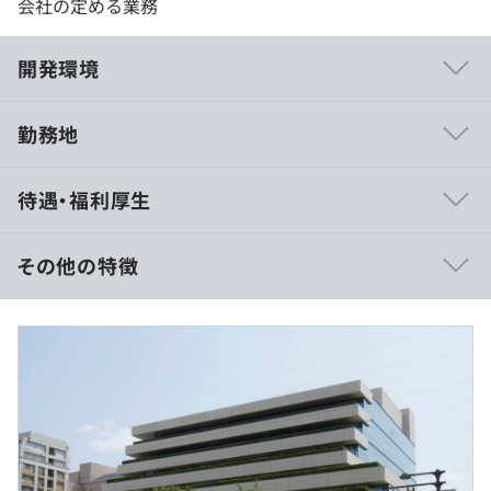
会社の定める業務
開発環境
勤務地
◆キャリアチャレンジ制度
待遇・福利厚生
ご自身の希望する部署等での勤務にチャレンジできる制
度。
本部各部や営業店以外にも鹿児島銀行、九州FG証券など
その他の特徴
の関連会社やメガバンク、政府系金融機関、証券会社、税
理士法人への出向等にチャレンジできます。
・経験・能力・スキル等を考慮し、話し合いのうえ決定い
たします
◆自己啓発
・賞与は、業績により年2回支給いたします。
・資格取得
・当初１年間は嘱託（契約社員）にて採用。
業務に役立つ知識の習得を支援しています。
・１年以内に正行員登用へ登用あり
対象の資格を取得した際に奨励金を支給する制度等があり
ます。