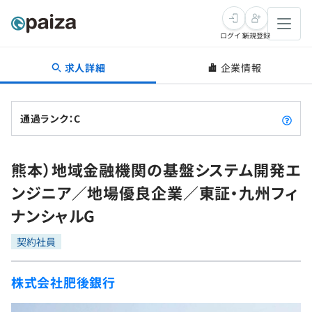
ログイン
新規登録
求人詳細
企業情報
転職・キャリア
未経験転職
求人検索
通過ランク：C
新卒就活
求人検索
インタビュー
熊本）地域金融機関の基盤システム開発エ
学習
求人検索
インタビュー
転職成功ガイド
ンジニア／地場優良企業／東証・九州フィ
本選考
スキルチェック
講座一覧
ナンシャルG
転職成功ガイド
転職エージェント
ゲーム・マンガ
インターン
プログラミング言語
契約社員
問題集
メディア
SQL
4択課題
株式会社肥後銀行
新卒エージェント
paizaとは？
Tech Team Journal
評価結果一覧
ナレッジ