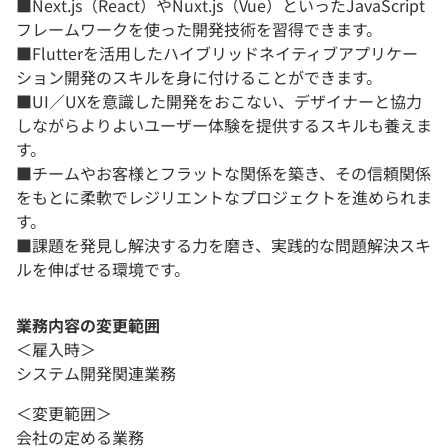
■Next.js（React）やNuxt.js（Vue）といったJavaScript
フレームワークを使った開発技術を習得できます。
■Flutterを活用したハイブリッドネイティブアプリケー
ション開発のスキルを身に付けることができます。
■UI／UXを意識した開発をおこない、デザイナーと協力
しながらよりよいユーザー体験を提供するスキルも養えま
す。
■チームやお客様とフラットな関係を築き、その信頼関係
をもとに柔軟でレジリエントなプロジェクトを進められま
す。
■課題を発見し解決する力を磨き、実践的な問題解決スキ
ルを伸ばせる環境です。
業務内容の変更範囲
＜雇入時＞
システム開発関連業務
＜変更範囲＞
会社の定める業務