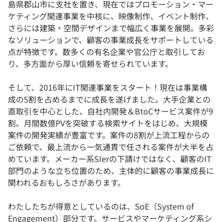
島県郡山市に支社を置き、現在ではプロモーション・マー
ケティング関連事業を中核に、映像制作、イベント制作、
さらには建築・空間デザインまで幅広く事業を展開。多彩
なソリューションで、顧客の事業成長をサポートしている
点が特徴です。数多くの有名企業や官公庁と取引してお
り、多方面から厚い信頼を寄せられています。
そして、2016年にIT関連事業をスタート！現在は事業構
成の5割を占めるまでに成長を遂げました。大手企業との
直取引を中心とした、自社内開発＆BtoCサービス案件が9
割。月間数億PVを突破する検索サイトをはじめ、大規模
案件の開発実績が豊富です。案件の8割が上流工程からの
ご依頼で、最上流から一気通貫で任される案件が大半を占
めています。メーカー系SIerの下請けではなく、顧客のIT
部門のような立ち位置のため、主体的に顧客の事業成長に
関われるおもしろさがあります。
わたしたちが得意としているのは、SoE（System of
Engagement）部分です。サービスやマーケティング系シ