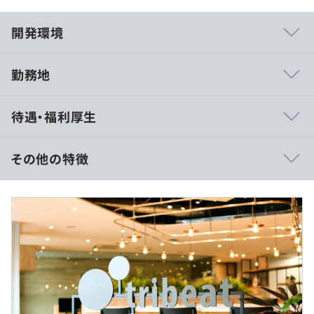
開発環境
勤務地
一般ユーザー向けのtoC案件から業務システムのtoB案件
待遇・福利厚生
まで、幅広い分野のプロジェクトに携われます。設計から
実装までの一気通貫の案件はもちろん、開発だけ、もしく
は上流工程のみを担当する案件もあります。直取引のため
その他の特徴
多様なプロジェクト経験を積めることが、当社で働く大き
な魅力です。
■想定年収：429万円～649万円
■賃金形態：月給制
当社にはモダンな開発環境がありますが、それは常に整っ
■賃金の決定方法：経験や年齢、能力を考慮の上、決定し
ているわけではありません。古い開発環境を刷新し、モダ
ます。
ナイズを進めるプロジェクトが多く、自社システムを再デ
■固定残業制：月給36万円～58万円（時間外労働割増賃
ザインして改善する場面もあります。このようなプロセス
金30時間分7万円～11万円を含む）
に関わることで、システム全体を見渡せる力を培うことが
※上記超過分の残業代は別途全額支給
できます。