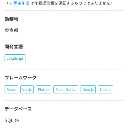
（※
想定年収
は年収提示額を保証するものではありません）
勤務地
東京都
開発言語
JavaScript
フレームワーク
React
Vue.js
Flutter
React Native
Next.js
Nuxt.js
データベース
SQLite