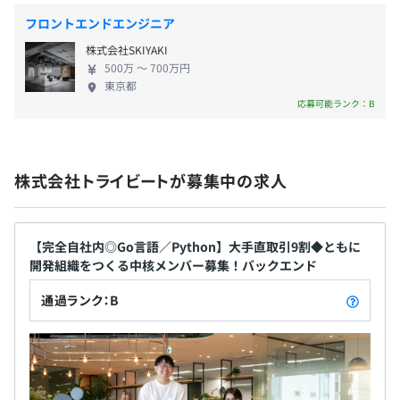
ません。お客様の課題を真に理解し、より本質的な問題を
自分がビジネス成長に関する良いアイデアを持って
フロントエンドエンジニア
見極め、適切なソリューションを提案することを大切にし
いても発揮できる機会がありません。「下請けの仕
ています。プロセス、アーキテクチャ、投資効果をデザイ
株式会社SKIYAKI
事から脱却したい！」という方であれば、当社の環
昇給：年1回（6月）
ンしながら、DX（デジタルトランスフォーメーション）
500万 〜 700万円
境は非常に満足していただけると思います。なぜな
東京都
をドライブすることで、お客様のビジネス変革に貢献して
ら、お客様のために各エンジニアがリーダーシップ
応募可能ランク：B
います。
を持って案件を動かす立場だからです！新しい技
術・開発手法も経営層に意見を伝え、積極的にスキ
社会保険完備（健康保険・厚生年金保険、雇用保険・労災
小さな開発案件からスタートしたお取引が、徐々に高難易
ルUPを実現しています。 "顧客に指示される側"か
保険）
度の課題解決の協働へと発展し、多くのお客様と長く強固
株式会社トライビートが募集中の求人
ら、"顧客から頼られるパートナーへ"。エンジニア
なパートナーシップを築いています。わたしたちは、お客
としてのさらなるキャリアUPを目指したい方は、ぜ
様に寄り添い、伴走し続けることで、ともに成長する関係
ひご応募ください！
を構築していきます。
【完全自社内◎Go言語／Python】大手直取引9割◆ともに
無期雇用
開発組織をつくる中核メンバー募集！バックエンド
通過ランク：B
3カ月（期間中の待遇・条件に差はありません）