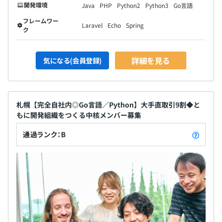
開発環境
Java
PHP
Python2
Python3
Go言語
す。
フレームワー
Laravel
Echo
Spring
ク
詳細を見る
気になる(会員登録)
札幌【完全自社内◎Go言語／Python】大手直取引9割◆と
もに開発組織をつくる中核メンバー募集
通過ランク：B