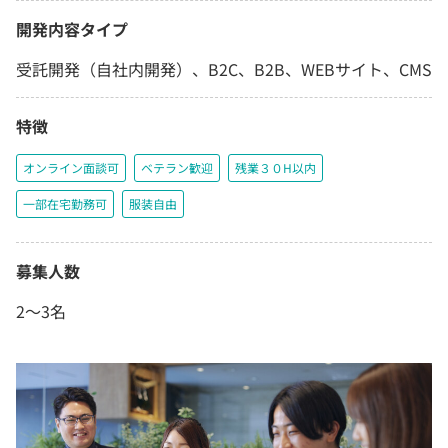
開発内容タイプ
受託開発（自社内開発）、B2C、B2B、WEBサイト、CMS
特徴
オンライン面談可
ベテラン歓迎
残業３０H以内
一部在宅勤務可
服装自由
募集人数
2〜3名