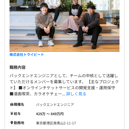
■小規模なチーム構成
自社メンバーによるメンバー層とリーダー層の小規模な編
成になります。チームは各エンジニアの能力を考慮して分
けており、3〜4名または4〜5名で開発することが多いで
す。
チームワーク重視なので、自分のことだけでなく、周りを
見ながら必要に応じて助けに入れる方が向いています。デ
株式会社トライビート
ザイナーもいますが、エンジニア以外の領域の方たちの協
業もあります。
職務内容
バックエンドエンジニアとして、チームの中核として活躍し
■案件の期間・担当工程
ていただけるメンバーを募集しています。 【主なプロジェク
1つの案件の長さは、半年以内〜年単位での案件などさま
ト】 ■オンラインチケットサービスの開発支援・運用保守
■漫画喫茶、カラオケチェー...
詳しく見る
ざまです。基本的に納品後の保守などに関わるため、納品
して終わりということは少なく、最後まで顧客の事業成長
職種名
バックエンドエンジニア
を運用後もしっかりサポートしています。
給与
429万 〜 649万円
■1人当たりの担当案件
勤務地
東京都港区南青山2-11-17
複数の案件、クラウドなどは掛け持ちでご担当いただきま