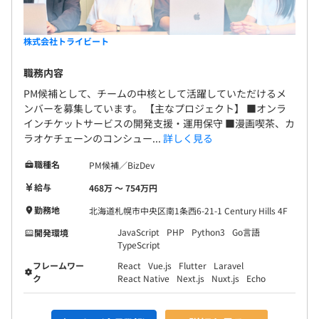
株式会社トライビート
職務内容
PM候補として、チームの中核として活躍していただけるメ
ンバーを募集しています。 【主なプロジェクト】 ■オンラ
インチケットサービスの開発支援・運用保守 ■漫画喫茶、カ
ラオケチェーンのコンシュー...
詳しく見る
職種名
PM候補／BizDev
給与
468万 〜 754万円
勤務地
北海道札幌市中央区南1条西6-21-1 Century Hills 4F
JavaScript
PHP
Python3
Go言語
開発環境
TypeScript
フレームワー
React
Vue.js
Flutter
Laravel
ク
React Native
Next.js
Nuxt.js
Echo