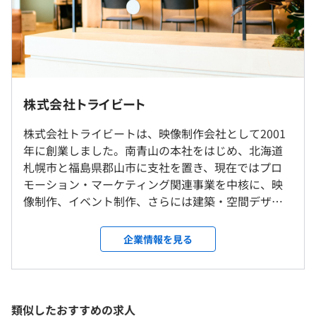
また、さまざまな経歴を持つエンジニアが集まっており、
異なる視点やスキルをお互いに吸収しながら成長できる環
境です。新しいことに前向きに取り組むメンバーが多く、
（※
想定年収
は年収提示額を保証するものではありません）
未知の領域にチャレンジし、会社とともに成長したいとい
100%自社内開発／リモート勤務の相談可／転勤なし
う挑戦者を歓迎しています。
株式会社トライビート
就業場所の変更範囲
■勤務時間｜10：00〜19：00
新たな技術や開発環境の改善に興味を持ち、自らの手で会
株式会社トライビートは、映像制作会社として2001
＜雇入時＞
■専門業務型裁量労働制｜1日9.5時間
社を変えていきたいという意欲を持つ方には、当社の雰囲
年に創業しました。南青山の本社をはじめ、北海道
東京本社および自宅
※上記超過分の残業代は別途全額支給いたします。
気がぴったりです。このような環境でワクワクしながら仕
札幌市と福島県郡山市に支社を置き、現在ではプロ
＜変更範囲＞
休憩時間：60分
事をしたい方を、お待ちしています。
モーション・マーケティング関連事業を中核に、映
会社の定める場所（テレワークをおこなう場所を含む）
平均残業時間：平均20時間／月
像制作、イベント制作、さらには建築・空間デザイ
ンまで幅広く事業を展開。多彩なソリューション
受動喫煙防止措置に関する事項
で、顧客の事業成長をサポートしている点が特徴で
企業情報を見る
屋内原則禁煙（喫煙専用室設置）
■資格取得支援制度
す。数多くの有名企業や官公庁と取引しており、多方
【年間休日120日以上】
■外部研修受講制度（年2回）
面から厚い信頼を寄せられています。 そして、2016
■完全週休2日制（土・日）
■書籍購入・セミナー補助
年にIT関連事業をスタート！現在は事業構成の5割を
■祝日休み
占めるまでに成長を遂げました。大手企業との直取
類似したおすすめの求人
■年末年始休暇
■東京メトロ銀座線・半蔵門線、都営地下鉄大江戸線「青