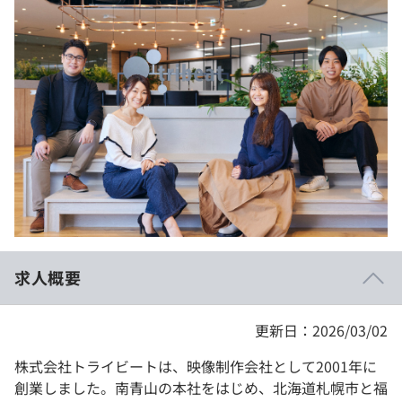
イベント・セミナー
paiza times
再チャレンジ結果一覧
リファレンス
インタビュー
note
就活成功ガイド
プラン
個人向けプラン
法人向けプラン
学校向けプラン
求人概要
契約内容・クーポン
更新日：2026/03/02
株式会社トライビートは、映像制作会社として2001年に
創業しました。南青山の本社をはじめ、北海道札幌市と福