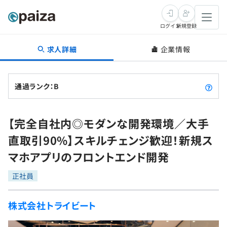
ログイン
新規登録
求人詳細
企業情報
転職・キャリア
未経験転職
求人検索
通過ランク：B
新卒就活
求人検索
インタビュー
【完全自社内◎モダンな開発環境／大手
学習
求人検索
インタビュー
転職成功ガイド
直取引90%】スキルチェンジ歓迎！新規ス
本選考
スキルチェック
講座一覧
マホアプリのフロントエンド開発
転職成功ガイド
転職エージェント
ゲーム・マンガ
インターン
プログラミング言語
正社員
問題集
メディア
SQL
4択課題
株式会社トライビート
新卒エージェント
paizaとは？
Tech Team Journal
評価結果一覧
ナレッジ