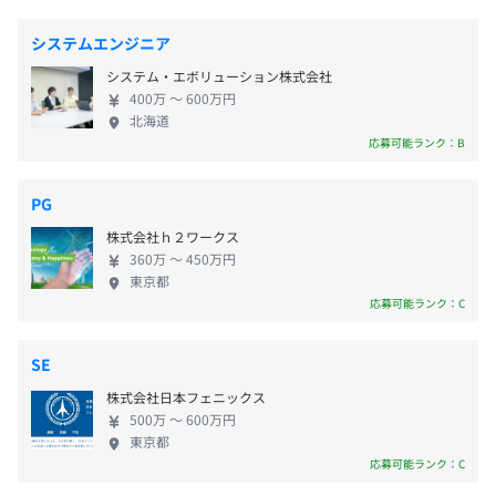
引を中心とした、自社内開発＆BtoCサービス案件が9
■慶弔休暇
山一丁目駅」から徒歩4分
割。月間数億PVを突破する検索サイトをはじめ、大
■有給休暇（入社後6カ月後付与）
システムエンジニア
■東京メトロ銀座線「外苑前駅」から徒歩4分
相談の上、ご希望のマシンを支給いたします。
規模案件の開発実績が豊富です。案件の8割が上流工
■産前・産後休暇（取得実績あり）
システム・エボリューション株式会社
程からのご依頼で、最上流から一気通貫で任される
■育児休暇（取得実績あり）
400万 〜 600万円
案件が大半を占めています。メーカー系SIerの下請け
■結婚休暇（2日）
北海道
ではなく、顧客のIT部門のような立ち位置のため、
応募可能ランク：B
■配偶者出産休暇（2日）
主体的に顧客の事業成長に関われるおもしろさがあ
■入社時プラス6休暇（入社後6カ月間使える特別休暇制
ります。 わたしたちが得意としているのは、
度）
PG
SoE（System of Engagement）部分です。サービス
株式会社ｈ２ワークス
やマーケティング系システムの企画・構築・運用に
Tech事業部は、約25名の小さなチームですが、これまで
360万 〜 450万円
強みがあります。さらに、基幹業務系システムと連携
東京都
の実績と信頼にもとづき、誰もが知るような大手企業と直
することで、顧客の事業成長まで手厚くサポート。
応募可能ランク：C
■交通費（月3.5万円まで）
接契約を結び、それらの企業のプロダクトやサービス、業
中古車情報サイトや求人系、アミューズメント系
■資格取得支援手当
務システムに深く関わってきました。日本企業においてIT
Webサービスなど、各種企業のWebサイトの構築に
SE
の活用による事業の成長や変革が課題となる中、当社は旧
関わる機会が多く、一般カスタマーに向けてよりよ
来のシステムや開発手法にとらわれず、常に新しいアプロ
株式会社日本フェニックス
いWebサービスを追求しながら、開発に取り組んで
ーチを提供しています。
500万 〜 600万円
います。 活躍中のエンジニアは当社の「自由度」に
賞与：年1回（4月）
東京都
惹かれて入社する方が多いです。常駐開発では上司や
応募可能ランク：C
※業績・評価により決算賞与を支給
当社の役割は、単にソフトウェアを開発することに留まり
取引先担当者の指示に従うことが優先されるため、