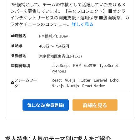
PM候補として、チームの中核として活躍していただけるメ
ンバーを募集しています。 【主なプロジェクト】 ■オンラ
インチケットサービスの開発支援・運用保守 ■漫画喫茶、カ
ラオケチェーンのコンシュー...
詳しく見る
職種名
PM候補／BizDev
給与
468万 〜 754万円
勤務地
東京都港区南青山2-11-17
JavaScript
PHP
Go言語
TypeScript
開発環境
Python3
フレームワー
React
Vue.js
Flutter
Laravel
Echo
ク
Next.js
Nuxt.js
React Native
詳細を見る
気になる(会員登録)
求人特集：人気のテーマ別に求人をご紹介