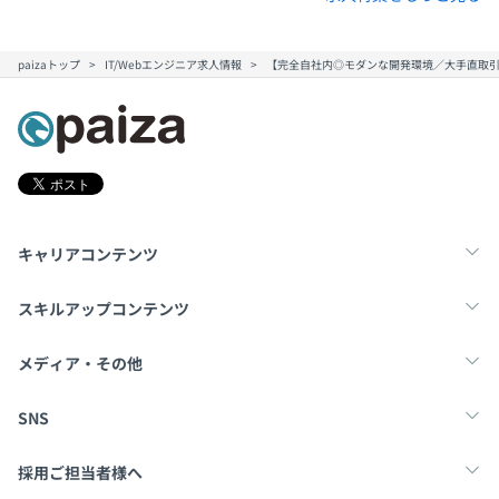
paizaトップ
IT/Webエンジニア求人情報
【完全自社内◎モダンな開発環境／大手直取引
キャリアコンテンツ
転職・キャリア
未経験転職
新卒就活
スキルアップコンテンツ
学習
スキルチェック
マンガ・ゲーム
メディア・その他
Tech Team Journal
paiza times
note
SNS
X
Facebook
採用ご担当者様へ