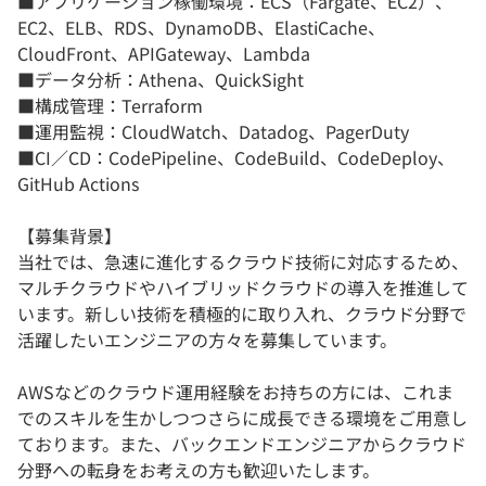
■アプリケーション稼働環境：ECS（Fargate、EC2）、
EC2、ELB、RDS、DynamoDB、ElastiCache、
CloudFront、APIGateway、Lambda
■データ分析：Athena、QuickSight
■構成管理：Terraform
■運用監視：CloudWatch、Datadog、PagerDuty
■CI／CD：CodePipeline、CodeBuild、CodeDeploy、
GitHub Actions
【募集背景】
当社では、急速に進化するクラウド技術に対応するため、
マルチクラウドやハイブリッドクラウドの導入を推進して
います。新しい技術を積極的に取り入れ、クラウド分野で
活躍したいエンジニアの方々を募集しています。
AWSなどのクラウド運用経験をお持ちの方には、これま
でのスキルを生かしつつさらに成長できる環境をご用意し
ております。また、バックエンドエンジニアからクラウド
分野への転身をお考えの方も歓迎いたします。