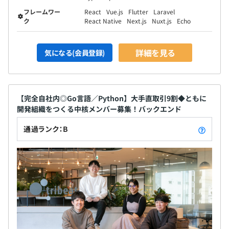
フレームワー
React
Vue.js
Flutter
Laravel
ク
React Native
Next.js
Nuxt.js
Echo
詳細を見る
気になる(会員登録)
【完全自社内◎Go言語／Python】大手直取引9割◆ともに
開発組織をつくる中核メンバー募集！バックエンド
通過ランク：B