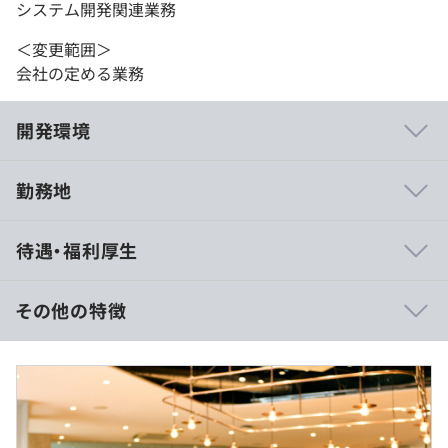
システム開発関連業務
＜変更範囲＞
会社の定める業務
開発環境
勤務地
一般ユーザー向けのtoC案件から業務システムのtoB案件
待遇・福利厚生
まで、幅広い分野のプロジェクトに携われます。設計から
実装までの一気通貫の案件はもちろん、開発だけ、もしく
は上流工程のみを担当する案件もあります。直取引のため
その他の特徴
多様なプロジェクト経験を積めることが、当社で働く大き
な魅力です。
■想定年収：468万円～754万円
■賃金形態：月給制
当社にはモダンな開発環境がありますが、それは常に整っ
■賃金の決定方法：経験や年齢、能力を考慮の上、決定し
ているわけではありません。古い開発環境を刷新し、モダ
ます。
ナイズを進めるプロジェクトが多く、自社システムを再デ
■月給：約36万円～58万円（固定残業代を含む）