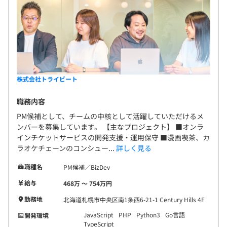
株式会社トライビート
職務内容
PM候補として、チームの中核として活躍していただけるメ
ンバーを募集しています。 【主なプロジェクト】 ■オンラ
インチケットサービスの開発支援・運用保守 ■漫画喫茶、カ
ラオケチェーンのコンシュー...
詳しく見る
職種名
PM候補／BizDev
給与
468万 〜 754万円
勤務地
北海道札幌市中央区南1条西6-21-1 Century Hills 4F
JavaScript
PHP
Python3
Go言語
開発環境
TypeScript