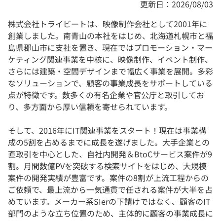
更新日：2026/08/03
株式会社トライビートは、映像制作会社として2001年に
創業しました。南青山の本社をはじめ、北海道札幌市と福
島県郡山市に支社を置き、現在ではプロモーション・マー
ケティング関連事業を中核に、映像制作、イベント制作、
さらには建築・空間デザインまで幅広く事業を展開。多彩
なソリューションで、顧客の事業成長をサポートしている
点が特徴です。数多くの有名企業や官公庁と取引してお
り、多方面から厚い信頼を寄せられています。
そして、2016年にIT関連事業をスタート！現在は事業構
成の5割を占めるまでに成長を遂げました。大手企業との
直取引を中心とした、自社内開発＆BtoCサービス案件が9
割。月間数億PVを突破する検索サイトをはじめ、大規模
案件の開発実績が豊富です。案件の8割が上流工程からの
ご依頼で、最上流から一気通貫で任される案件が大半を占
めています。メーカー系SIerの下請けではなく、顧客のIT
部門のような立ち位置のため、主体的に顧客の事業成長に