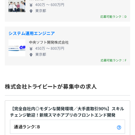
いWebサービスを追求しながら、開発に取り組んで
400万 〜 600万円
います。 活躍中のエンジニアは当社の「自由度」に
賞与：年1回（4月）
東京都
惹かれて入社する方が多いです。常駐開発では上司や
応募可能ランク：D
※業績・評価により決算賞与を支給
取引先担当者の指示に従うことが優先されるため、
【開発環境】
自分がビジネス成長に関する良いアイデアを持って
システム運用エンジニア
■パブリッククラウド：AWS、GCP、Azure
いても発揮できる機会がありません。「下請けの仕
■その他：Slack、Notion、GitHub Copilot
中央ソフト開発株式会社
事から脱却したい！」という方であれば、当社の環
昇給：年1回（6月）
450万 〜 800万円
境は非常に満足していただけると思います。なぜな
東京都
ら、お客様のために各エンジニアがリーダーシップ
応募可能ランク：F
を持って案件を動かす立場だからです！新しい技
Tech事業部は、約25名の小さなチームですが、これまで
術・開発手法も経営層に意見を伝え、積極的にスキ
社会保険完備（健康保険・厚生年金保険、雇用保険・労災
の実績と信頼にもとづき、誰もが知るような大手企業と直
ルUPを実現しています。 "顧客に指示される側"か
保険）
接契約を結び、それらの企業のプロダクトやサービス、業
株式会社トライビートが募集中の求人
ら、"顧客から頼られるパートナーへ"。エンジニア
務システムに深く関わってきました。日本企業においてIT
としてのさらなるキャリアUPを目指したい方は、ぜ
の活用による事業の成長や変革が課題となる中、当社は旧
ひご応募ください！
来のシステムや開発手法にとらわれず、常に新しいアプロ
【完全自社内◎モダンな開発環境／大手直取引90%】スキル
無期雇用
ーチを提供しています。
チェンジ歓迎！新規スマホアプリのフロントエンド開発
通過ランク：B
当社の役割は、単にソフトウェアを開発することに留まり