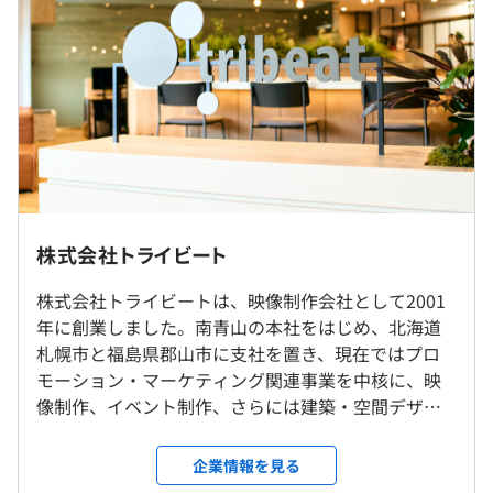
ザインして改善する場面もあります。このようなプロセス
・固定残業代：30時間分、約7万円～11万円（超過分は別
に関わることで、システム全体を見渡せる力を培うことが
途支給）
できます。
また、さまざまな経歴を持つエンジニアが集まっており、
異なる視点やスキルをお互いに吸収しながら成長できる環
境です。新しいことに前向きに取り組むメンバーが多く、
（※
想定年収
は年収提示額を保証するものではありません）
未知の領域にチャレンジし、会社とともに成長したいとい
100%自社内開発／リモート勤務の相談可／転勤なし
う挑戦者を歓迎しています。
株式会社トライビート
就業場所の変更範囲
■勤務時間｜10：00〜19：00
新たな技術や開発環境の改善に興味を持ち、自らの手で会
株式会社トライビートは、映像制作会社として2001
＜雇入時＞
■専門業務型裁量労働制｜1日9.5時間
社を変えていきたいという意欲を持つ方には、当社の雰囲
年に創業しました。南青山の本社をはじめ、北海道
東京本社および自宅
※上記超過分の残業代は別途全額支給いたします。
気がぴったりです。このような環境でワクワクしながら仕
札幌市と福島県郡山市に支社を置き、現在ではプロ
＜変更範囲＞
休憩時間：60分
事をしたい方を、お待ちしています。
モーション・マーケティング関連事業を中核に、映
会社の定める場所（テレワークをおこなう場所を含む）
平均残業時間：平均20時間／月
像制作、イベント制作、さらには建築・空間デザイ
ンまで幅広く事業を展開。多彩なソリューション
受動喫煙防止措置に関する事項
で、顧客の事業成長をサポートしている点が特徴で
企業情報を見る
屋内原則禁煙（喫煙専用室設置）
■資格取得支援制度
す。数多くの有名企業や官公庁と取引しており、多方