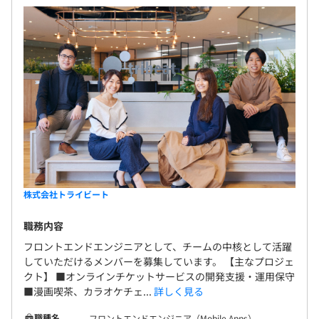
ません。お客様の課題を真に理解し、より本質的な問題を
3カ月（期間中の待遇・条件に差はありません）
見極め、適切なソリューションを提案することを大切にし
ています。プロセス、アーキテクチャ、投資効果をデザイ
ンしながら、DX（デジタルトランスフォーメーション）
をドライブすることで、お客様のビジネス変革に貢献して
います。
小さな開発案件からスタートしたお取引が、徐々に高難易
度の課題解決の協働へと発展し、多くのお客様と長く強固
なパートナーシップを築いています。わたしたちは、お客
様に寄り添い、伴走し続けることで、ともに成長する関係
を構築していきます。
株式会社トライビート
職務内容
フロントエンドエンジニアとして、チームの中核として活躍
していただけるメンバーを募集しています。 【主なプロジェ
クト】 ■オンラインチケットサービスの開発支援・運用保守
■漫画喫茶、カラオケチェ...
詳しく見る
職種名
フロントエンドエンジニア（Mobile Apps）