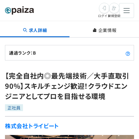
ログイン
新規登録
求人詳細
企業情報
転職・キャリア
未経験転職
求人検索
通過ランク：B
新卒就活
求人検索
インタビュー
【完全自社内◎最先端技術／大手直取引
学習
求人検索
インタビュー
転職成功ガイド
90%】スキルチェンジ歓迎！クラウドエン
本選考
スキルチェック
講座一覧
ジニアとしてプロを目指せる環境
転職成功ガイド
転職エージェント
ゲーム・マンガ
インターン
プログラミング言語
正社員
問題集
メディア
SQL
4択課題
株式会社トライビート
新卒エージェント
paizaとは？
Tech Team Journal
評価結果一覧
ナレッジ