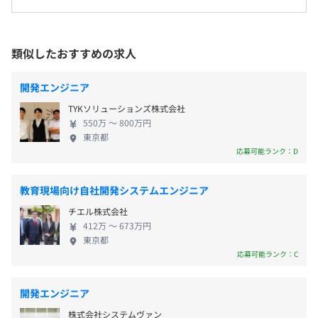
【年間休日120日以上】
■外部研修受講制度（年2回）
面から厚い信頼を寄せられています。 そして、2016
■完全週休2日制（土・日）
■書籍購入・セミナー補助
年にIT関連事業をスタート！現在は事業構成の5割を
■祝日休み
占めるまでに成長を遂げました。大手企業との直取
類似したおすすめの求人
■年末年始休暇
■東京メトロ銀座線・半蔵門線、都営地下鉄大江戸線「青
引を中心とした、自社内開発＆BtoCサービス案件が9
■慶弔休暇
山一丁目駅」から徒歩4分
割。月間数億PVを突破する検索サイトをはじめ、大
■有給休暇（入社後6カ月後付与）
開発エンジニア
■東京メトロ銀座線「外苑前駅」から徒歩4分
相談の上、ご希望のマシンを支給いたします。
規模案件の開発実績が豊富です。案件の8割が上流工
■産前・産後休暇（取得実績あり）
TYKソリューションズ株式会社
程からのご依頼で、最上流から一気通貫で任される
■育児休暇（取得実績あり）
550万 〜 800万円
案件が大半を占めています。メーカー系SIerの下請け
■結婚休暇（2日）
東京都
ではなく、顧客のIT部門のような立ち位置のため、
応募可能ランク：D
■配偶者出産休暇（2日）
主体的に顧客の事業成長に関われるおもしろさがあ
■入社時プラス6休暇（入社後6カ月間使える特別休暇制
ります。 わたしたちが得意としているのは、
度）
教育現場向け自社開発システムエンジニア
SoE（System of Engagement）部分です。サービス
チエル株式会社
やマーケティング系システムの企画・構築・運用に
Terraform、Amazon ECS、Datadog、Amazon
412万 〜 673万円
強みがあります。さらに、基幹業務系システムと連携
東京都
CloudWatch
することで、顧客の事業成長まで手厚くサポート。
応募可能ランク：C
■交通費（月3.5万円まで）
中古車情報サイトや求人系、アミューズメント系
■資格取得支援手当
Webサービスなど、各種企業のWebサイトの構築に
開発エンジニア
関わる機会が多く、一般カスタマーに向けてよりよ
BigQuery、Amazon Athena
株式会社システムヴァン