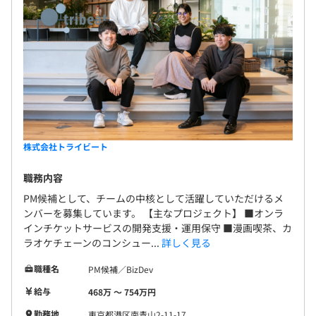
す。
株式会社トライビート
職務内容
PM候補として、チームの中核として活躍していただけるメ
ンバーを募集しています。 【主なプロジェクト】 ■オンラ
インチケットサービスの開発支援・運用保守 ■漫画喫茶、カ
ラオケチェーンのコンシュー...
詳しく見る
職種名
PM候補／BizDev
給与
468万 〜 754万円
勤務地
東京都港区南青山2-11-17