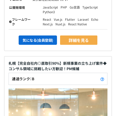
JavaScript
PHP
Go言語
TypeScript
開発環境
Python3
フレームワー
React
Vue.js
Flutter
Laravel
Echo
ク
Next.js
Nuxt.js
React Native
詳細を見る
気になる(会員登録)
札幌【完全自社内◎直取引90%】新規事業の立ち上げ案件◆
コンサル領域に挑戦したい方歓迎！PM候補
通過ランク：B