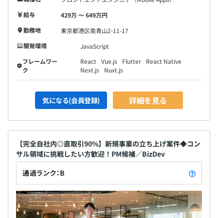
■小規模なチーム構成
給与
429万 〜 649万円
自社メンバーによるメンバー層とリーダー層の小規模な編
成になります。チームは各エンジニアの能力を考慮して分
勤務地
東京都港区南青山2-11-17
けており、3〜4名または4〜5名で開発することが多いで
開発環境
JavaScript
す。
フレームワー
React
Vue.js
Flutter
React Native
ク
Next.js
Nuxt.js
チームワーク重視なので、自分のことだけでなく、周りを
見ながら必要に応じて助けに入れる方が向いています。デ
詳細を見る
ザイナーもいますが、エンジニア以外の領域の方たちの協
気になる(会員登録)
業もあります。
■案件の期間・担当工程
【完全自社内◎直取引90%】新規事業の立ち上げ案件◆コン
1つの案件の長さは、半年以内〜年単位での案件などさま
サル領域に挑戦したい方歓迎！PM候補／BizDev
ざまです。基本的に納品後の保守などに関わるため、納品
して終わりということは少なく、最後まで顧客の事業成長
通過ランク：B
を運用後もしっかりサポートしています。
■1人当たりの担当案件
複数の案件、クラウドなどは掛け持ちでご担当いただきま