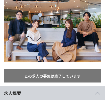
イベント・セミナー
paiza times
再チャレンジ結果一覧
リファレンス
インタビュー
note
就活成功ガイド
プラン
個人向けプラン
法人向けプラン
学校向けプラン
契約内容・クーポン
この求人の募集は終了しています
求人概要