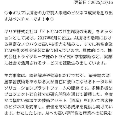
更新日：2025/12/16
◇◆ギリアは技術の力で前人未踏のビジネス成果を創り出
すAIベンチャーです！◆◇
ギリア株式会社は「ヒトとAIの共生環境の実現」をミッシ
ョンとして掲げ、2017年6月に設立。AI技術の活用におけ
る豊富なノウハウと高い技術力を強みに、すでに有名企業
とAI技術の社会実装に取り組んでいます。具体的には、株
式会社トライグループ様のトライ式AI学習診断など、実際
に社会で活用されるサービスを複数生み出しています。
主力事業は、課題解決や効率化だけでなく、 最先端の深
層学習技術をあらゆる人が自在に使いこなせるトータルAI
ソリューションプラットフォームの開発です。多種多様な
プロジェクトと自社での研究開発を通じて蓄積した、高度
かつ幅広い領域での技術アセット（資産）を用いてお客様
のビジネスを変革し、価値を高める成果を提供し続けてい
ます。わたしたちは、AIへの高い専門性と産業への知見を