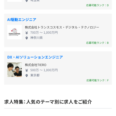
【フレックスタイム制】
AIによる計画支援で、計画作業の効率化に加え、非属人化
ちながら同所的に生活する現象〉を示す言葉です
応募可能ランク：D
1日の標準労働時間 8時間00分
を実現しました。新人であってもある程度の熟達者レベル
が、当社の文脈では、〈ヒトとAIがお互いの役割を
コアタイム 11:00～14:00
の計画策定ができるようになりました。
補いあい、単独でおこなうよりも高いレベルの共同
※始業終業の時刻は労働者の決定に委ねる（始業8:00～
AI駆動エンジニア
作業が可能な状態〉と定義します。ヒトにとって単な
11:00、終業14:00～22:00）
株式会社トランスコスモス・デジタル・テクノロジー
る道具としてのAIではなく、〈「共生」という状態
休憩時間：休憩時間：休憩60分 ※昼食時間は業務の都合
700万 〜 1,000万円
を実現できるAI技術〉を当社は目指しています。 も
により各々の自主性に任せています
社内外の研修を積極的に活用しており、技術メンバーを中
神奈川県
うひとつは「環境」です。当社が実現する共生環境の
平均残業時間：平均約14.5時間／月（2023年実績）
応募可能ランク：B
心に社内勉強会を定期開催するなど、社員ひとりひとりが
スコープは、ヒトが暮らす社会環境全体を指します。
スキルアップできる環境を整えています。
その「環境」には人々の多種多様な生活があり、そ
DX・AIソリューションエンジニア
のライフスタイルをより豊かにするようなAI技術を
■研修制度
株式会社TIERO
提供していきます。 そして、新しい技術であるAIが
完全週休2日制（土日）、祝日
新入社員研修、新卒入社1年目フォローアップ研修、全社
500万 〜 1,000万円
社会実装されていく最初のステップとして、産業向
員向けのe-ラーニング研修、等級に応じた個別研修など社
東京都
けのAI技術に注力しています。産業向け技術で重要な
＜年間休日＞
応募可能ランク：F
員の成長に必要な社内外の研修を積極的に活用していま
ことは「差異化できる」ことですが、当社は「差異
120日（2023年実績）
す。
化できるAI技術」をさまざまな産業領域向けに提供
また、技術メンバーを中心に社内勉協会を定期的に開催
できる会社です。以前から存在する、ハードウェア技
・年次有給休暇
し、それぞれが専門知識や意見を出し合って知識の共有を
求人特集：人気のテーマ別に求人をご紹介
術やソフトウェア技術においてどのように差異化を
・年末年始休暇
図る取り組みがおこなわれています。
生み出すのか、という方法論を熟知してAI技術開発
・夏期休暇
を推進しています。 当社ではこれからさらに大きく