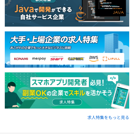
年間の個人目標を設定し、進捗や達成度合いによって評価
昇給 ：年1回（1月）
決定をする仕組みを運用しています。
社会保険完備（健康保険・厚生年金加入・雇用保険・労災
保険）
※関東ITソフトウェア健康保険組合加入
無期雇用
3カ月（条件などの変更はありません）
求人特集をもっと見る