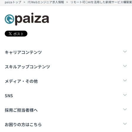
paizaトップ
IT/Webエンジニア求人情報
リモート可◎AIを活用した新規サービス構築
キャリアコンテンツ
転職・キャリア
未経験転職
新卒就活
スキルアップコンテンツ
学習
スキルチェック
マンガ・ゲーム
メディア・その他
Tech Team Journal
paiza times
note
SNS
X
Facebook
採用ご担当者様へ
採用・教育をお考えの企業様へ
中途求人掲載はこちら
お困りの方はこちら