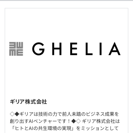
これまでは実現することが難しかった文系科目を含む主要
【モデル年収800万】
5科目への対応を実現しました。
■賃金形態：月給制
■賃金の決定方法：経験や能力を考慮の上、当社規定によ
▼課題
り決定いたします。
従来、生徒の学力を正確に把握するためには、膨大な問題
■月給：約680,100円〜（固定残業代を含む）
数のテストなどを実施する必要があり、生徒・教師双方に
・基本給：約503,100円〜
とって大きな負担となっていました。また、その結果に基
・固定残業代：45時間分、約177,000円（超過分は別途支
づいて教師が生徒に適切なアドバイスをおこなうために
給）
は、豊富な教務知識が求められました。
【モデル年収900万円】
▼成果
■賃金形態：月給制
AIの活用により、従来の約10分の1の労力で学力が把握で
■賃金の決定方法：経験や能力を考慮の上、当社規定によ
きるようになりました。その結果、生徒・教師ともに負担
り決定いたします。
在宅勤務率：83%
が大幅に軽減されただけでなく、生徒一人ひとりの学力を
■月給：約765,100円〜（固定残業代を含む）
ギリア株式会社
網羅的に測定し、教師の知識や経験に依存せずに個別最適
・基本給：約566,000円〜
就業場所の変更範囲
な学習計画を組み立てることが可能になりました。2019
・固定残業代：45時間分、約199,100円（超過分は別途支
◇◆ギリアは技術の力で前人未踏のビジネス成果を
＜雇入時＞
年には「日経XTECH EXPO AWARD 2019」の「教育AI賞」
給）
創り出すAIベンチャーです！◆◇ ギリア株式会社は
東京本社、および自宅
を受賞しました。
「ヒトとAIの共生環境の実現」をミッションとして
＜変更範囲＞
【モデル年収1000万】