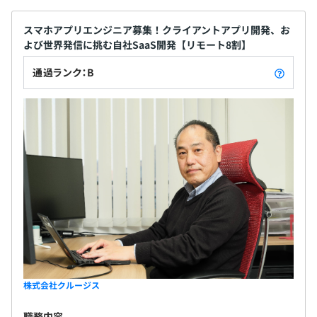
・残業手当
います。 ◆◆プロダクトと技術のチカラ◆◆ 「考え
など
たものを形にし、よりよくするために試行錯誤する
スマホアプリエンジニア募集！クライアントアプリ開発、お
よび世界発信に挑む自社SaaS開発【リモート8割】
こと」がエンジニアの面白さです。そして、サービス
を使うコンシューマやユーザに喜んでもらうこと
通過ランク：B
【技術カルチャー】
で、さらに高度な技を身につけるモチベーションに
昇給：年1回（4月）
・CTO 、またはそれに準じる技術やワークフローの標準
つながっていきます。それを実現するために、どんな
化をおこなう役割の人・部門が存在する
状況でも活躍でき、将来を描けるエンジニアとなっ
・取締役（社内）または執行役員として、エンジニアリン
てもらうことが必要不可欠です。 当社では、一人ひ
グ部門の人間が経営に参加している
とりがプログラミングスキルだけではなく、インフ
社会保険完備（健康保険〈関東ITソフトウエア健康保険組
・経営トップがエンジニア出身、または現役のエンジニア
ラ基盤、業務・サービスに関わる知識を含めてスキ
合加入〉・厚生年金保険、雇用保険・労災保険）
である
ルアップ、キャリアアップできるサポート体制が整
・エンジニアの人事評価にエンジニアが関わっている
っています。 ◆◆ワークライフバランスの充実◆◆
・エンジニアを対象にした勉強会、カンファレンスの主催
月平均残業は10時間以内、完全週休2日制で年間休日
実績あり
は124日以上です。プライベートも充実させていただ
無期雇用
ける環境で、ワークライフバランスも充実していま
【技術環境】
す。
◾️採用されたら使う技術
株式会社クルージス
言語：php、dart、java、script、python、java
6カ月（期間中、条件の変更はありません）
フレームワーク：jquery、django、angularjs、struts、
職務内容