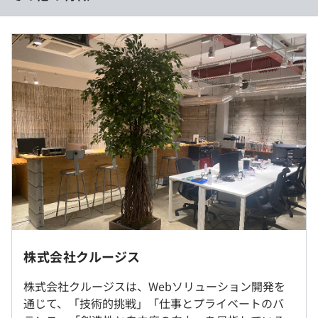
っておこなう
■賃金形態：年俸制（年俸を12分割）
◾️コード品質向上のための取り組み
■賃金の決定方法：当社規定により決定
・何らかのコーディング規約をチーム全体で遵守するよう
■月給：約32万〜80万円（固定残業代を含む）
にしている
■基本給：約136,000 円～166,000円
■固定残業代：約5万円～16万円（30時間分）
◾️テストの実施度
※超過分は別途支給
・ほとんどの機能に受け入れテストを記述、実施している
※30時間残業をしなくても、30時間分の見込残業代を
・想定される複数環境での品質チェックを義務づけている
支給
■交通費は含んでいません（別途清算します）
◾️ワークフローの整備
■その他定額手当：住宅手当、役職手当
・すべてのコードをバージョン管理ツールで管理している
・各メンバーが実装したコードのマージは Pull Request
※経験・能力を考慮のうえ、決定します。
ベースでおこなわれる
《年収例》
※本社、もしくはお客さま先での勤務となります。
株式会社クルージス
◾️オープンな情報共有
3,800,000円 / 入社3年目・開発エンジニア、26歳
※リモート勤務可（現在8割がリモートまたはフルリモー
・開発に必要なすべての資料やデータ（個人情報を除く）
5,000,000円 / 入社7年目・開発リーダ、30歳
トで業務をおこなっています）
株式会社クルージスは、Webソリューション開発を
は、実装を担当するメンバーなら誰でも、上長その他の許
7,800,000円 / 入社10年目・マネージャ、40歳
※オフィスは日本を代表するテクノロジーハブである秋葉
通じて、「技術的挑戦」「仕事とプライベートのバ
可の必要なく自由に閲覧できる
原の電気街。革新的なアイデアや創造的な発想が活気づく