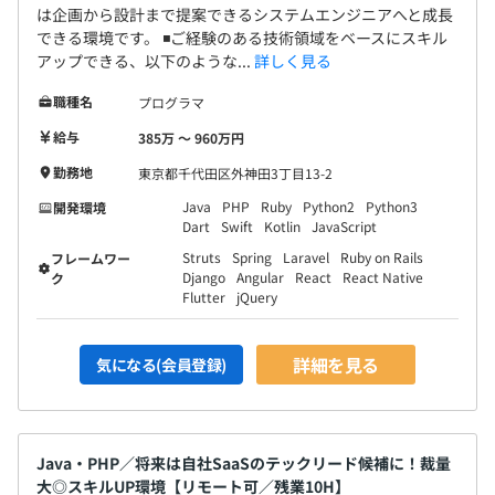
は企画から設計まで提案できるシステムエンジニアへと成長
できる環境です。 ◾️ご経験のある技術領域をベースにスキル
アップできる、以下のような...
詳しく見る
職種名
プログラマ
給与
385万 〜 960万円
勤務地
東京都千代田区外神田3丁目13-2
Java
PHP
Ruby
Python2
Python3
開発環境
Dart
Swift
Kotlin
JavaScript
Struts
Spring
Laravel
Ruby on Rails
フレームワー
Django
Angular
React
React Native
ク
Flutter
jQuery
詳細を見る
気になる(会員登録)
Java・PHP／将来は自社SaaSのテックリード候補に！裁量
大◎スキルUP環境【リモート可／残業10H】