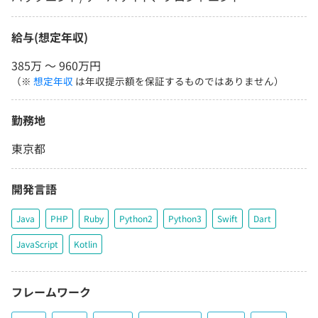
給与(想定年収)
385万 〜 960万円
（※
想定年収
は年収提示額を保証するものではありません）
勤務地
東京都
開発言語
Java
PHP
Ruby
Python2
Python3
Swift
Dart
JavaScript
Kotlin
フレームワーク