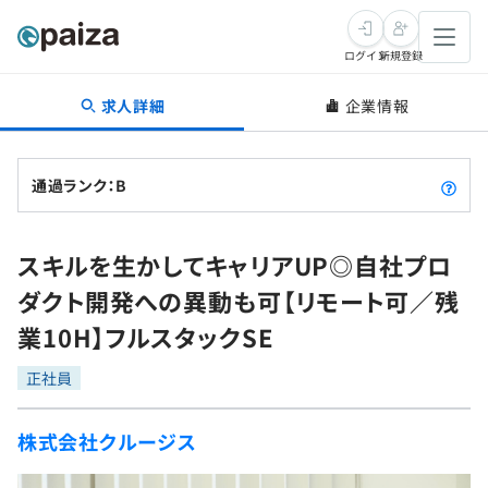
ログイン
新規登録
求人詳細
企業情報
転職・キャリア
未経験転職
求人検索
通過ランク：B
新卒就活
求人検索
インタビュー
スキルを生かしてキャリアUP◎自社プロ
学習
求人検索
インタビュー
転職成功ガイド
ダクト開発への異動も可【リモート可／残
本選考
スキルチェック
講座一覧
業10H】フルスタックSE
転職成功ガイド
転職エージェント
ゲーム・マンガ
インターン
プログラミング言語
正社員
問題集
メディア
SQL
4択課題
株式会社クルージス
新卒エージェント
paizaとは？
Tech Team Journal
評価結果一覧
ナレッジ