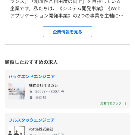
ランス」「創造性と自由度の向上」を目指している
・チャットツールを導入しており、チームのためのチャッ
このエリアで、あなたのキャリアをさらに発展させること
企業です。私たちは、《システム開発事業》《Web
トルームがある
ができます。
アプリケーション開発事業》の2つの事業を主軸に、
・専用の情報共有ツールを使って、ノウハウや議事録、日
SaaSの『スクラス』を展開しています。 また、当社
報などの情報共有をおこなっている
（※
想定年収
は年収提示額を保証するものではありません）
は、昨年の12月、ゲーム開発分野のメテオライズの
就業場所の変更範囲
企業情報を見る
グループ会社となりました。ゲーム開発で30年以上
＜雇入時＞
歴史がある熊本のアルファ・システムもグループイ
東京本社、および自宅またはお客さま先
ンしており、画像・サウンド処理や通信、H／Wな
＜変更範囲＞
9:00〜18:00（所定労働時間：8時間）
国家試験、資格試験の対策・学習に特化したeラーニング
ど、今まで業務系システム、Webサービス開発には
会社の定める場所
※顧客先指定開発場所では異なる勤務時間帯で業務をおこ
類似したおすすめの求人
システム『スクラス』
なかった領域を強みにゲーミフィケーション分野の
なっていただく場合があります。
https://www.sclas.jp/
事業展開を進めています。 ◆◆当社のビジネス◆◆
休憩時間：60分
受動喫煙防止措置に関する事項
バックエンドエンジニア
・アプリケーション開発 現在、当社が注力している
平均残業時間：平均5〜10時間／月
従業員に対する受動喫煙対策：屋内原則禁煙（喫煙室あ
株式会社オミカレ
のは、 自社サービスの《Web、スマホアプリの開発
り）
500万 〜 800万円
》。スマホ、タブレットを使った専門分野・校内教
東京都
※お客さま先により異なる
・書籍購入支援制度
育系のWebサービスを企画・開発し、総合的に展開
応募可能ランク：B
プロジェクトで必要な技術書、資格取得で必要なテキス
するプロジェクトです。2022年に基本サービス部分
《年間休日：124日以上》
ト、トレンドな技術を勉強してみたいなど理由があれば積
をローンチしましたが、今後、ゲーミフィケーショ
・完全週休2日制（土・日）
フルスタックエンジニア
極的に会社で購入します。
ン、AI部分でのサービス向上とB2C展開と、B2B2Cで
・祝日
〈本社〉
バージョンが新しくなったら会社へ返却して、新しいバー
vottia株式会社
ある多種多様な教育法人やスクールへの展開可能な
・年次有給休暇
650万 〜 900万円