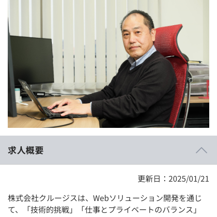
イベント・セミナー
paiza times
再チャレンジ結果一覧
リファレンス
インタビュー
note
就活成功ガイド
プラン
個人向けプラン
法人向けプラン
学校向けプラン
求人概要
契約内容・クーポン
更新日：2025/01/21
株式会社クルージスは、Webソリューション開発を通じ
て、「技術的挑戦」「仕事とプライベートのバランス」