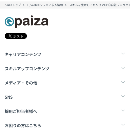
paizaトップ
IT/Webエンジニア求人情報
スキルを生かしてキャリアUP◎自社プロダクト
キャリアコンテンツ
転職・キャリア
未経験転職
新卒就活
スキルアップコンテンツ
学習
スキルチェック
マンガ・ゲーム
メディア・その他
Tech Team Journal
paiza times
note
SNS
X
Facebook
採用ご担当者様へ
採用・教育をお考えの企業様へ
中途求人掲載はこちら
お困りの方はこちら