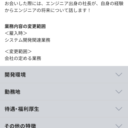
お会いした際には、エンジニア出身の社長が、自身の経験
からエンジニアの将来について話します！
業務内容の変更範囲
＜雇入時＞
システム開発関連業務
＜変更範囲＞
会社の定める業務
開発環境
勤務地
◾️開発メンバーの裁量
待遇・福利厚生
企画を決定する場に、実装を担当する開発メンバーが参加
している
タスクの見積もりは、実装を担当するメンバーが中心とな
その他の特徴