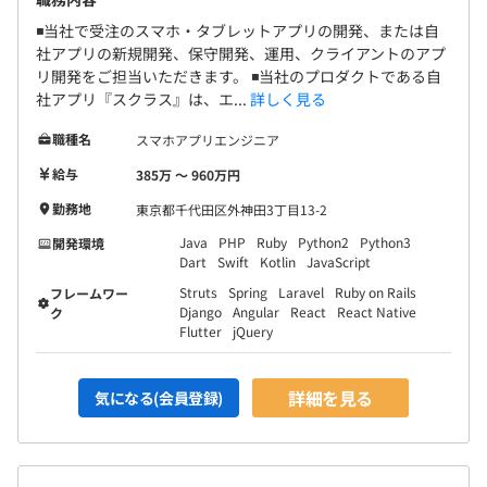
spring、react.js、laravel
◾️当社で受注のスマホ・タブレットアプリの開発、または自
データベース：mysql、mariadb、postgresql、oracle、
社アプリの新規開発、保守開発、運用、クライアントのアプ
realm
リ開発をご担当いただきます。 ◾️当社のプロダクトである自
ソースコード管理：git
社アプリ『スクラス』は、エ...
詳しく見る
プロジェクト管理：jira、backlog、github
職種名
スマホアプリエンジニア
情報共有ツール：slack
給与
385万 〜 960万円
その他：visual-studio-code、reactnative、amazon-
web-services、microsoft-azure、google-cloud-
勤務地
東京都千代田区外神田3丁目13-2
platform、teams
Java
PHP
Ruby
Python2
Python3
開発環境
Dart
Swift
Kotlin
JavaScript
◾️その他、現場で使われている技術
Struts
Spring
Laravel
Ruby on Rails
フレームワー
言語：swift、kotlin、ruby
Django
Angular
React
React Native
ク
Flutter
jQuery
フレームワーク：flutter、react、ruby-on-rails
データベース：mongodb
その他：macos、shell、react-native
詳細を見る
気になる(会員登録)