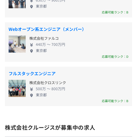
JR山手線・京浜東北線・中央総武線「秋葉原駅」電気街
ジョンの技術書を購入しています。
プラットフォームとして事業を進めています。現時点
・年末年始休暇（12／29〜1／3）
東京都
口より徒歩5分
で詳細はお伝えできませんが、今後当社の大きな柱
応募可能ランク：B
・夏季休暇（3日）
つくばエクスプレス「秋葉原駅」徒歩6分
・資格取得支援制度
となるWebソリューション事業となります。 ・自社
・慶弔などの特別休暇
東京メトロ銀座線「末広町駅」3番出口より徒歩4分
業務に役立つ資格や新しく挑戦したい資格があれば当社で
SaaS『スクラス』 学校の教員と出版社の声から生ま
・出産・育児休暇
東京メトロ日比谷線「秋葉原駅」3番出口より徒歩8分
積極的に支援します。
Webオープン系エンジニア（メンバー）
れた資格試験・国家試験対策に特化したｅ-ラーニン
・その他会社が認めた日
・ベンダー試験は受験料相当を支給（合格時のみ）
株式会社ファルコ
グサービス（LMS）。学習状況をデジタル管理する
・国家試験は、全額受験料を会社が負担（別途、合格お祝
440万 〜 700万円
ことで、進捗率や苦手科目の傾向を分析することが
◎急なお休み考慮OK！
東京都
い金あり）
できます。また、身近なスマホやタブレットを使い学
応募可能ランク：D
◎5日以上の連続休暇あり！
習できるので、何時でも何処でも学べる環境をつく
◎有休消化率80%以上！
・研修制度（社内研修・外部研修）
ることができます。 ・システム開発 一方で、当社の
定期的に技術研修や勉強会・外部講師によるビジネス研修
フルスタックエンジニア
基幹事業となるのは、《クライアント先システムの
をおこない人材育成をしています。
株式会社クロスリンク
開発》。お客さま先へ出向してクライアントシステ
500万 〜 800万円
ムの企画・立案から、要求分析、プログラム開発、
・交通費全額支給
東京都
保守・運用と一貫したサポートをします。Webシス
応募可能ランク：B
・役職手当
テム（B2B）の開発、Webサービス（B2C）の開発や
・技術手当
アジャイル
IoT、AI関連の開発プロジェクトを主に、エンドユー
・住宅手当
ザ、大手SIerと協力しプロジェクトを進めています。
・基本固定時間外手当
株式会社クルージスが募集中の求人
開発以外では、クラウド（AWS、Azure）基盤、シス
・プロジェクト手当
テム基盤のエンジニア、ITコンサルタントが活躍して