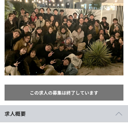
イベント・セミナー
paiza times
再チャレンジ結果一覧
リファレンス
インタビュー
note
就活成功ガイド
プラン
個人向けプラン
法人向けプラン
学校向けプラン
契約内容・クーポン
この求人の募集は終了しています
求人概要