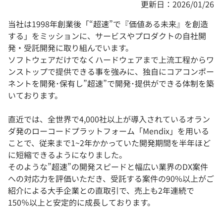
更新日：2026/01/26
当社は1998年創業後「“超速”で『価値ある未来』を創造
する」をミッションに、サービスやプロダクトの⾃社開
発・受託開発に取り組んでいます。
ソフトウェアだけでなくハードウェアまで上流⼯程からワ
ンストップで提供できる事を強みに、独⾃にコアコンポー
ネントを開発･保有し”超速”で開発･提供ができる体制を築
いております。
直近では、全世界で4,000社以上が導⼊されているオラン
ダ発のローコードプラットフォーム「Mendix」を⽤いる
ことで、従来まで1~2年かかっていた開発期間を半年ほど
に短縮できるようになりました。
そのような”超速”の開発スピードと幅広い業界のDX案件
への対応⼒を評価いただき、受託する案件の90%以上がご
紹介による⼤⼿企業との直取引で、売上も2年連続で
150％以上と安定的に成⻑しております。