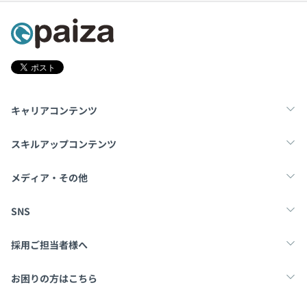
キャリアコンテンツ
転職・キャリア
未経験転職
新卒就活
スキルアップコンテンツ
学習
スキルチェック
マンガ・ゲーム
メディア・その他
Tech Team Journal
paiza times
note
SNS
X
Facebook
採用ご担当者様へ
採用・教育をお考えの企業様へ
中途求人掲載はこちら
お困りの方はこちら