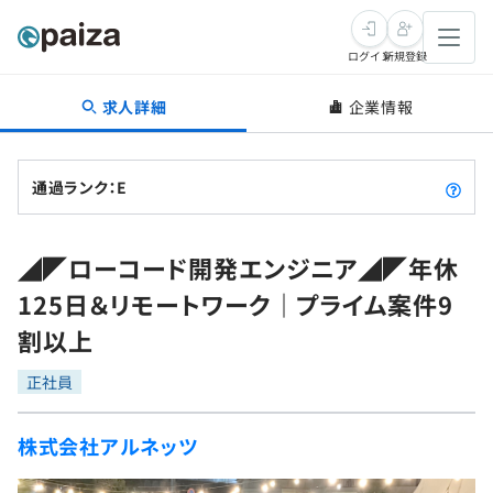
ログイン
新規登録
求人詳細
企業情報
転職・キャリア
未経験転職
求人検索
通過ランク：E
新卒就活
求人検索
インタビュー
◢◤ローコード開発エンジニア◢◤年休
学習
求人検索
インタビュー
転職成功ガイド
125日＆リモートワーク｜プライム案件9
本選考
スキルチェック
講座一覧
割以上
転職成功ガイド
転職エージェント
ゲーム・マンガ
インターン
プログラミング言語
正社員
問題集
メディア
SQL
4択課題
株式会社アルネッツ
新卒エージェント
paizaとは？
Tech Team Journal
評価結果一覧
ナレッジ