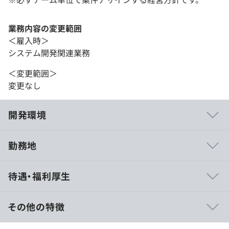
業務内容の変更範囲
＜雇入時＞
システム開発関連業務
＜変更範囲＞
変更なし
開発環境
勤務地
担当案件により、ウォーターフォールモデル／スクラムな
待遇・福利厚生
ど多岐に渡りますが、ウォーターフォールモデルによる開
発方法が多め。
エンジニアのひとりプロジェクトにはさせず、上長とのチ
その他の特徴
ームを組み、経験の幅を広げていただければと思います。
550万円〜800万円