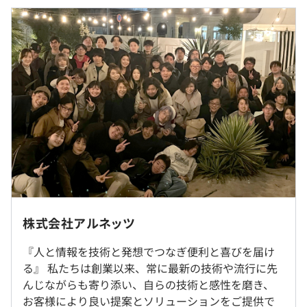
基本月給：45.8万円〜66.6万円
※経験・スキルを考慮して相談に応じます。
◆清掃Dx
決算賞与
清掃業務受注発注管理システム構築対応（要件定義～保
昇給査定年1回（1月）
守対応）
◆物流不動産DX
＜年収のモデルケース＞
物流施設検索契約システム構築対応（要件定義～保守対
28歳SE／年俸460万円／月額35万円
応）
33歳主任／年俸580万円／月額45万円
◆製造Dx
38歳課長／年俸750万円／月額58万円
製造Dxにおける内製化支援（要求定義～）
製造実行システムにおける関連システム構築対応（要件
定義～）
月に1回程度、状況に応じて出社していただくこともあり
ますが基本的にリモート勤務です。
株式会社アルネッツ
（※
想定年収
は年収提示額を保証するものではありません）
『人と情報を技術と発想でつなぎ便利と喜びを届け
就業場所の変更範囲
・社内勉強会の開催
る』 私たちは創業以来、常に最新の技術や流行に先
＜雇入時＞
・OJT形式の教育を中心に行っています。座学では得られ
んじながらも寄り添い、自らの技術と感性を磨き、
各営業所、および自宅
ない顧客の声を直接聞きながら、開発する事に重点を置い
お客様により良い提案とソリューションをご提供で
＜変更範囲＞