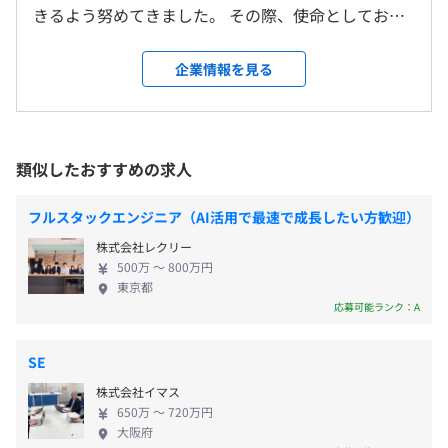
フレックスタイム制（コアタイム10:00～15:00）
ています。
きるよう努めてきました。 その際、使命としてお客
変更なし
休憩時間：60分（※昼食時間は業務の都合により各々の
・メンター制度
様のご要望に添った開発を行うことはもちろん、そ
自主性に任せています）
の先にある更なる『便利』や『喜び』も合わせて見
企業情報を見る
平均残業時間：平均10～15時間／月
受動喫煙防止措置に関する事項
つけ出し開発できるよう心がけてきました。 ＜ミッ
敷地内禁煙（喫煙場所あり）
ション＞ “超速”で 『価値ある未来』を創造る お客様
相談の上、ご希望のマシンを支給いたします。
から承った受託開発でも、自ら行う自社開発でも、
当初想定したものができて当たり前というのがシス
類似したおすすめの求人
【年間休日126日】
テム開発です。もはや開発できること自体の価値は低
・完全週休2日制（土・日）
くなり、高い評価を得るためには更なる付加価値が
・祝日
フルスタックエンジニア（AI活用で最速で成長したい方歓迎）
アジャイル、スクラム
必要となっています。ハードもソフトも開発できる
・年末年始休暇
株式会社レクリー
ALNETZはより適切な開発のための判断と手段を有
・特別（慶弔）休暇
500万 〜 800万円
し、さらに高い開発スピードという付加価値を提供
・夏季休暇
東京都
することで評価をいただいてきました。 この状況に
応募可能ランク：A
・有給休暇
毎年、上長とともに目標設定をしていただきます。
甘んじることなくサービスの開発提供にも取り組む
・結婚休暇（5日間）
年2回、上長と面談を行い、設定した目標に近づくための
ことで新しい知識と経験を得て、新たなフィールド
SE
振り替えりを行っていただきます。
に活躍の場を広げています。 こうした企業としての
株式会社イマス
多様性と高いプロ意識を持ち続けることで、我々だ
650万 〜 720万円
また、期末にはご自身のキャリアパスを確認させていただ
からこそ見い出せる価値ある未来をこれまで以上の
通勤交通費（全額支給）
大阪府
き、異動の希望や今後の展望にそった業務采配を行う面談
スピード『超速』で創り出して行きたいと考えてい