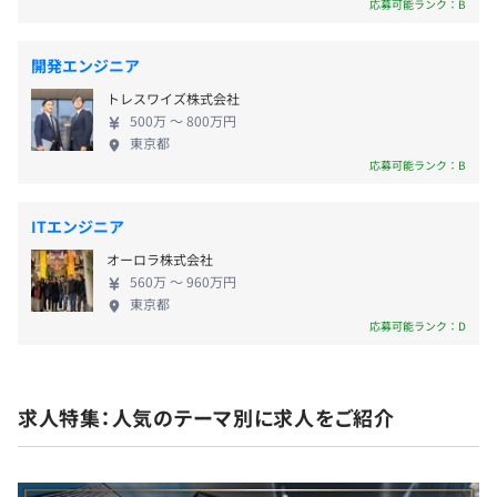
応募可能ランク：B
を実施しています。
ます。
皆さまの貴重な時間、貴重なスキルを大切にする評価制度
開発エンジニア
が魅力となっています。
決算賞与
トレスワイズ株式会社
500万 〜 800万円
東京都
応募可能ランク：B
全社80名
昇給査定：年1回（1月）
エンジニア：50名
ITエンジニア
内訳_PG20名、SE20名、PM10名
オーロラ株式会社
560万 〜 960万円
東京都
社会保険完備（健康保険・厚生年金加入・雇用保険・労災
応募可能ランク：D
保険）
求人特集：人気のテーマ別に求人をご紹介
無期雇用