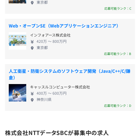
東京都
機械のエラーや故障を検知できないことにより、ラインの
材育成】 当社では、技術力+提案力・創造性を備えた
応募可能ランク：C
停止や業務効率の低下といった問題が発生している工場に
人財を育むことに力を入れています。 自社の教育コ
■残業手当：残業時間に応じて別途支給
対して、故障予知やエラー検知などお客様のニーズに合わ
ンテンツはもちろん、NTTデータグループで培われ
■通勤手当：会社規定に基づき支給／出社回数に応じて公
せたソリューションを提供しています。
Web・オープンSE（Webアプリケーションエンジニア）
たコンテンツもフル活用して人材育成に取り組んで
共交通機関のみ実費支給
また、業務環境の利用・混雑状況をリアルタイムで見える
インフォアース株式会社
います。 ■自己成長力重視のカリキュラム 基礎・専
化し、その状況に応じて適切な照明・空調管理をおこな
420万 〜 800万円
門スキルに加え、自己成長力を養うことを重視。技
い、業務環境改善などの社会課題解決にも取り組んでいま
東京都
術、ビジネス、ヒューマンスキル、マネジメントス
応募可能ランク：B
す。
キルの育成に力を入れ、実践的なプロジェクト競争
当社の強みは、組込み技術・センサー技術と複数の導入実
賞与実績あり：年2回（6月・12月）
力のあるスキルを構築しています。 ■ビジネストレ
績で得たノウハウにあり、お客様のコスト削減やビジネス
人工衛星・防衛システムのソフトウェア開発（Java/C++/C/鎌
ンドに合わせたプログラムの提供 育成プログラムや
倉）
改善に貢献します。
キャリア支援体制を常に見直し、個別キャリアプラ
キャッスルコンピューター株式会社
ンと会社の方向性に沿ったサポートを実現。従業員
年1回
400万 〜 600万円
の成長を促進するための仕組みを整えています。
神奈川県
【働く環境】 ■年間休日130日（2023年実績）で残
応募可能ランク：D
■研修制度
業は月20時間以内。業務によりますがテレワーク可
〜開発スキルを磨き、自らの力で未来を切り開く〜
能な案件も多く、テレワーク手当も支給しています。
当社では、入社から3年以内に必要な開発知識を身につ
社会保険完備（健康保険・厚生年金加入・雇用保険・労災
■有給の時間単位取得制度も整備し、柔軟な休暇を
け、サブリーダーとしてのスキルを磨くためのサポートを
保険）
株式会社NTTデータSBCが募集中の求人
推進。育児や介護がある方にはフレックス制度を適
おこなっています。
※TJK東京都情報サービス産業健康保険組合加入