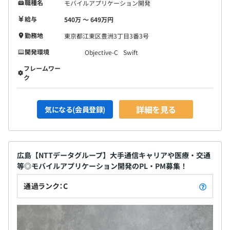
職種名
モバイルアプリケーション開発
給与
540万 〜 649万円
勤務地
東京都江東区豊洲3丁目3番3号
開発環境
Objective-C
Swift
フレームワー
ク
詳細を見る
気になる(会員登録)
広島【NTTデータグループ】大手通信キャリアや医療・交通
等◎モバイルアプリケーション開発のPL・PM募集！
通過ランク：C