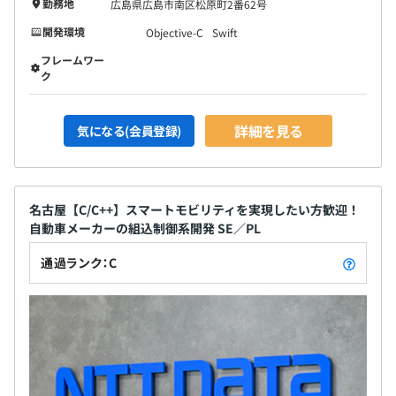
勤務地
広島県広島市南区松原町2番62号
開発環境
Objective-C
Swift
フレームワー
ク
詳細を見る
気になる(会員登録)
名古屋【C/C++】スマートモビリティを実現したい方歓迎！
自動車メーカーの組込制御系開発 SE／PL
通過ランク：C