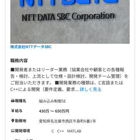
株式会社NTTデータSBC
職務内容
■開発者またはリーダー業務（協業会社や顧客との各種報
告・検討、上流として仕様・設計検討、開発チーム管理）を
ご担当いただきます。 ■開発業務の種類は、C言語または
C++による開発（要件定義、要求...
詳しく見る
職種名
組み込み制御SE
給与
430万 〜 650万円
勤務地
愛知県名古屋市西区牛島町6番1号
開発環境
C
C++
MATLAB