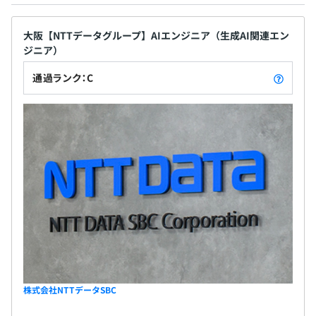
用しているなど、時間を有効に使うことができ、プラ
新入社員研修を通じて、自らの仕事を推し進める力を養
・TJK直営保養所の「アルペンドルフ白樺」「箱根の森
イベートと両立した柔軟な働き方が可能です。 ■完
い、さらにOJTと併せて入社して開発に従事する社員全員
（温泉）」「TJKリゾート金谷城」が利用可能。
大阪【NTTデータグループ】AIエンジニア（生成AI関連エン
全週休2日制に加え、リフレッシュ休暇やメモリアル
に開発基礎研修を実施しています。これは開発の原理や基
・その他、20カ所以上のTJK契約保養所、夏季・冬季保養
ジニア）
休暇、産前産後休暇、育児・介護休暇も取得しやす
本を学ぶためのプログラムです。
所も利用可能。
い環境を整えており、祝日が土曜日と重なる場合に
通過ランク：C
は他の平日に振替休日を設定しています。 【採用メ
〜キャリアビジョンに向けて、着実に成長できる環境・研
ッセージ】 ITで世の中をより便利に、そして豊かな
修を用意〜
社会実現に貢献したいと強い思いのお持ちの方は、
階層別研修や、専門分野でのプロフェッショナル人材育
無期雇用
皆さまの経験・スキルと当社の技術力とスピード
成、選抜型幹部育成など、多彩な研修を用意。
感、フットワークを掛け合わせて一緒に顧客事業・
あなたの描くキャリアビジョンに向けて、着実に成長でき
業界の構造変革を先導し、社会に感動と変革をもた
る環境を整えています。
らすような仕事ができればと思います。ぜひ、ご応募
3カ月（条件などの変更はありません）
お待ちしています。
■その他
資格取得奨励金制度があります。
株式会社NTTデータSBC
相談の上、ご希望のマシンを支給いたします。