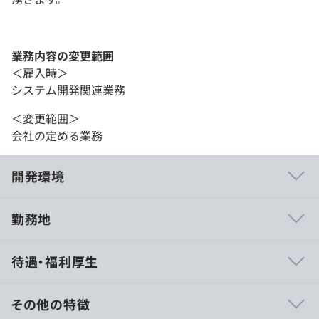
業務内容の変更範囲
＜雇入時＞
システム開発関連業務
＜変更範囲＞
会社の定める業務
開発環境
勤務地
高度な専門性と変化への対応力を有するプロフェッショナ
待遇・福利厚生
ル人財の育成に注力中です。
P-CDP制度といった、現在の到達レベルの認定や能力開発
の方法を提示し、社員ひとりひとりの自律的な成長を支援
その他の特徴
する制度なども用意しています。