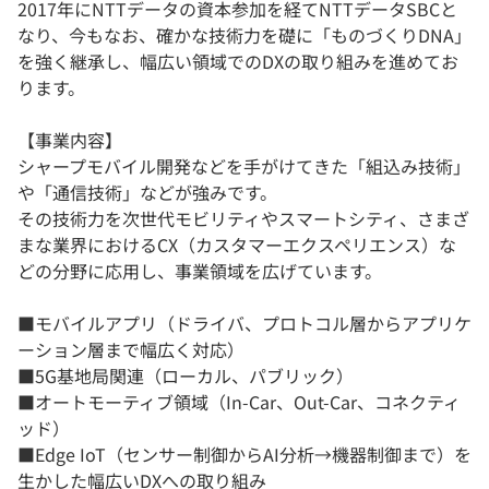
2017年にNTTデータの資本参加を経てNTTデータSBCと
なり、今もなお、確かな技術力を礎に「ものづくりDNA」
を強く継承し、幅広い領域でのDXの取り組みを進めてお
ります。
【事業内容】
シャープモバイル開発などを手がけてきた「組込み技術」
や「通信技術」などが強みです。
その技術力を次世代モビリティやスマートシティ、さまざ
まな業界におけるCX（カスタマーエクスペリエンス）な
どの分野に応用し、事業領域を広げています。
■モバイルアプリ（ドライバ、プロトコル層からアプリケ
ーション層まで幅広く対応）
■5G基地局関連（ローカル、パブリック）
■オートモーティブ領域（In-Car、Out-Car、コネクティ
ッド）
■Edge IoT（センサー制御からAI分析→機器制御まで）を
生かした幅広いDXへの取り組み