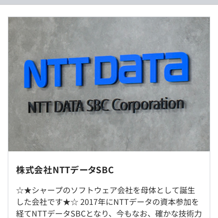
■月給：267,100円～
【CPS事業の事例紹介】
■スマートアグリ
養豚産業では、農場の大規模化、飼育者の高齢化による労
（※
想定年収
は年収提示額を保証するものではありません）
働生産性の向上や技術継承、サステナブルな畜産への転換
など、課題が多岐にわたっています。それらの課題解決に
向けて、当社は豚の飼育管理をAIが支援するスマートアグ
■9：00～17：45（実働7時間45分）
リ技術の開発に携わっています。
■フレックスタイム制
このスマートアグリ技術は、豚の様子をカメラで撮影し、
コアタイムなしのスーパーフレックスタイム制を選択でき
撮影した画像をAI分析することで、豚の発情期を的確に把
ます。
握。それにより、飼育者による確認作業の負担を軽減でき
■転勤あり
※選択には条件が発生する場合があります。
ます。また豚の発情期を把握することで、生産性の向上に
※ご本人様と相談の上、打診させていただく場合がありま
株式会社NTTデータSBC
休憩時間：60分
もつながります。このシステムは農場で検証実験をおこな
す。
平均残業時間：平均20時間／月
い、現在は商品化されており、今後はAIの分析技術を高度
☆★シャープのソフトウェア会社を母体として誕生
化することで、発情期検知だけでなく、成長管理や病気検
■テレワーク制度利用率：33%
した会社です★☆ 2017年にNTTデータの資本参加を
知など総合的に管理し、養豚産業の課題解決に貢献しま
経てNTTデータSBCとなり、今もなお、確かな技術力