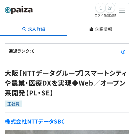
ログイン
新規登録
求人詳細
企業情報
転職・キャリア
未経験転職
求人検索
通過ランク：C
新卒就活
求人検索
インタビュー
大阪【NTTデータグループ】スマートシティ
学習
求人検索
インタビュー
転職成功ガイド
や農業・医療DXを実現◆Web／オープン
本選考
スキルチェック
講座一覧
系開発【PL・SE】
転職成功ガイド
転職エージェント
ゲーム・マンガ
インターン
プログラミング言語
正社員
問題集
メディア
SQL
4択課題
株式会社NTTデータSBC
新卒エージェント
paizaとは？
Tech Team Journal
評価結果一覧
ナレッジ