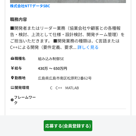
株式会社NTTデータSBC
職務内容
■開発者またはリーダー業務（協業会社や顧客との各種報
告・検討、上流として仕様・設計検討、開発チーム管理）を
ご担当いただきます。 ■開発業務の種類は、C言語または
C++による開発（要件定義、要求...
詳しく見る
職種名
組み込み制御SE
給与
430万 〜 650万円
勤務地
広島県広島市南区松原町2番62号
開発環境
C
C++
MATLAB
フレームワー
ク
詳細を見る
気になる(会員登録)
応募する(会員登録する)