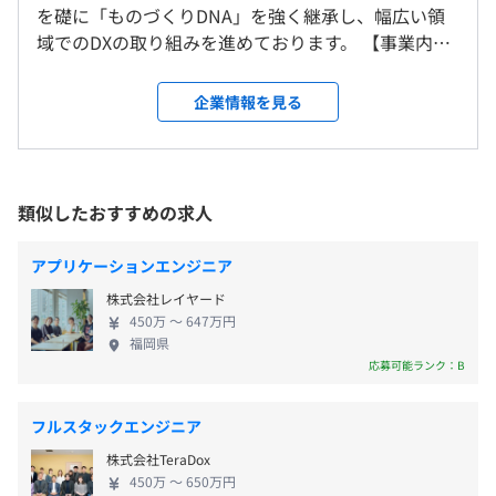
す。
を礎に「ものづくりDNA」を強く継承し、幅広い領
就業場所の変更範囲
〈年間休日130日〉※2023年実績
域でのDXの取り組みを進めております。 【事業内
＜雇入時＞
■完全週休2日制（土曜・日曜・祝日）
■スマートシティ
容】 シャープモバイル開発などを手がけてきた「組
大阪本社
■夏期休暇：3日
交通の効率化や住民の生活充実度の向上は、サステナビリ
込み技術」や「通信技術」などが強みです。 その技
＜変更範囲＞
企業情報を見る
■年末年始休暇：7日
ティの観点からも注目されている課題です。
術力を次世代モビリティやスマートシティ、さまざ
会社の定める場所
■有給休暇：入社直後付与 最高付与日数20日
都市型交通系MaaSでは、鉄道、路線バスに限らず、配車
まな業界におけるCX（カスタマーエクスペリエン
※入社日を基準に、2月末日に至るまでの日数に応じて、
バスやシェアサイクルなどのさまざまな交通手段を一括で
ス）などの分野に応用し、事業領域を広げています。
減数しての付与となります。
受動喫煙防止措置に関する事項
提供し、ストレスフリーな移動と自由自在な移動のパーソ
■モバイルアプリ（ドライバ、プロトコル層からア
類似したおすすめの求人
例）3月1日入社の場合に最大20日付与
屋内原則禁煙（屋上・屋外に喫煙可能エリアあり）
ナル化を実現。
プリケーション層まで幅広く対応） ■5G基地局関連
■GW休暇
都市OSでは、個人・企業・行政データを蓄積・統合し、
（ローカル、パブリック） ■オートモーティブ領域
■ダブル休暇
アプリケーションエンジニア
データ分析をおこない、データの可視化・予測モデルの構
（In-Car、Out-Car、コネクティッド） ■Edge
■メモリアル休暇：年間1日
築、住民サービスを構築することで、よりよい都市環境の
株式会社レイヤード
IoT（センサー制御からAI分析→機器制御まで）を生
■産前産後休暇
実現に向けた取り組みを進めています。
Osaka Metro中央線／堺筋線「堺筋本町駅」徒歩4分
450万 〜 647万円
かした幅広いDXへの取り組み ■XR（（VR／AR／MR
■リフレッシュ休暇：5年毎に5日間付与
福岡県
開発したサービスを中心として、他分野の事業者・サービ
などリアルとバーチャルの融合技術を用いたデバイ
応募可能ランク：B
■看護休暇
スとも連携し、より便利なシステムを構築していくこと
スからスマホやWebのアプリケーション開発ま
■介護休暇
で、住民サービスに新たな価値創出と社会貢献を目指しま
で）、メタバース 等々を得意分野と据えて、NTTデ
■育児休暇
す。
フルスタックエンジニア
ータグループの中でも小さくても尖った技術力とス
など
株式会社TeraDox
ピード感、フットワークを持ってDXでお客様ととも
■スマートファクトリ
450万 〜 650万円
にサステイナブルな社会を実現していきます。 【人