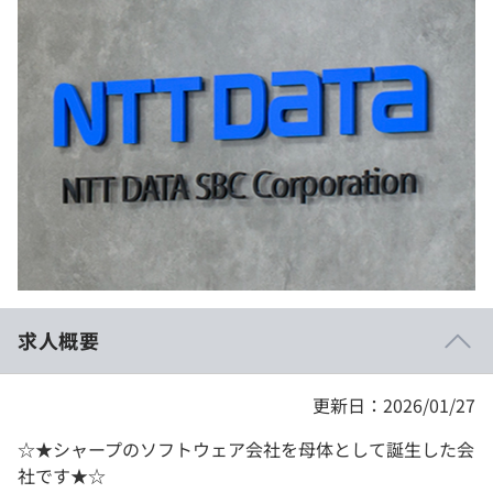
イベント・セミナー
paiza times
再チャレンジ結果一覧
リファレンス
インタビュー
note
就活成功ガイド
プラン
個人向けプラン
法人向けプラン
学校向けプラン
求人概要
契約内容・クーポン
更新日：2026/01/27
☆★シャープのソフトウェア会社を母体として誕生した会
社です★☆