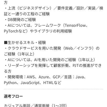
方
・上流（ビジネスデザイン）／要件定義／設計／実装／検
証と一通りの工程のご経験
・DB開発のご経験
・AIについては、フレームワーク（TensorFlow、
PyTorchなど）やライブラリの利用経験
■生かせるスキル・経験
・クラウドサービスを用いた開発（Web／インフラ）の
ご経験（1年以上）
・AIについては、AIを用いた開発のご経験（1年以上）
・リーダーシップを発揮して顧客折衝、PJTの推進ができ
る方
・開発環境：AWS、Azure、GCP／言語：Java、
Python、JavaScript、HTMLなど
選考フロー
カジュアル面談／通常面接（1～2回）