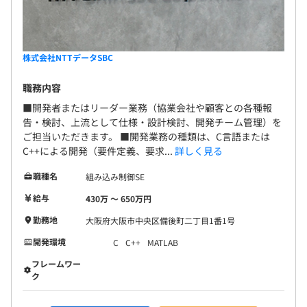
株式会社NTTデータSBC
職務内容
■開発者またはリーダー業務（協業会社や顧客との各種報
告・検討、上流として仕様・設計検討、開発チーム管理）を
ご担当いただきます。 ■開発業務の種類は、C言語または
C++による開発（要件定義、要求...
詳しく見る
職種名
組み込み制御SE
給与
430万 〜 650万円
勤務地
大阪府大阪市中央区備後町二丁目1番1号
開発環境
C
C++
MATLAB
フレームワー
ク