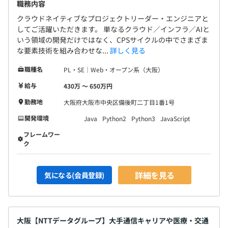
職務内容
クラウドネイティブなプロジェクトリーダー・エンジニアと
してご活躍いただきます。 単なるクラウド／インフラ／AIと
わたしたちの人事評価は、仕事の成果としての「成果評
いう領域の開発だけではなく、CPSサイクルの中でさまざま
な要素技術を組み合わせな...
詳しく見る
価」と行動を評価する｢行動評価」をもととした「総合評
価」の2つから構成しています。
職種名
PL・SE｜Web・オープン系（大阪）
給与
430万 〜 650万円
■成果評価は、上期（4月～9月）／下期（10月～3月）を
対象として年2回実施します。評価結果は賞与に反映され
勤務地
大阪府大阪市中央区備後町二丁目1番1号
ます。
開発環境
Java
Python2
Python3
JavaScript
■総合評価は、事業年度（4月～翌年3月末）を対象とし
フレームワー
て年1回実施します。評価結果は給与や昇進昇格に反映さ
ク
れます。
詳細を見る
気になる(会員登録)
大阪【NTTデータグループ】大手通信キャリアや医療・交通